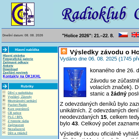
"Holice 2026": 21.–22. 8.
Dnešní datum: 08. 08. 2026
Hlavní nabídka
Výsledky závodu o Ho
Hlavní stránka
Vydáno dne 06. 08. 2025 (1745 př
Fotografická galerie
Zajímavé odkazy
Ankety
Download
konaného dne 26. 
Zasílání novinek
Kontakty na OK1KHL
Závodu se zúčastni
volacích značek). D
Rubriky
stanic a
žádný
posl
Dění v radioklubu
Vysílání, Závody
Mezinárodní setkání
Z odevzdaných deníků bylo z
Packet Radio
Kurz operátorů
unikátních. Z odevzdaných den
CB sekce
neodevzdaných
15
, celkem ted
PLC / BPL
Z historie rádia
bylo
43
. Celkový počet zaznam
Zajímavosti
Nezařazené
Výsledky budou oficiálně vyhlá
Děti a mládež