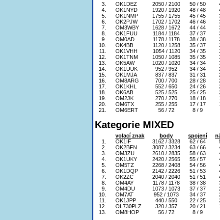
3.
OK1DEZ
2050 / 2100
50 / 50
4.
OK1NYD
1920 / 1920
48 / 48
5.
OK1NMP
1755 / 1755
45 / 45
6.
OK2PJW
1702 / 1702
46 / 46
7.
OM3WBY
1628 / 1672
44 / 44
8.
OK1FUU
1184 / 1184
37 / 37
9.
OM0AD
1178 / 1178
38 / 38
10.
OK4BB
1120 / 1258
35 / 37
11.
OK1VHH
1054 / 1120
34 / 35
12.
OK1TNM
1050 / 1085
35 / 35
13.
OK5AW
1020 / 1020
34 / 34
14.
OK1UUK
952 / 952
34 / 34
15.
OK1MJA
837 / 837
31 / 31
16.
OM8ARG
700 / 700
28 / 28
17.
OK1KHL
552 / 650
24 / 26
18.
OK6AB
525 / 525
25 / 25
19.
OM2JK
270 / 270
18 / 18
20.
OM6TX
255 / 255
17 / 17
21.
OM6ERT
56 / 72
8 / 9
Kategorie MIXED
volací znak
body
spojení
n
1.
OK1IF
3162 / 3328
62 / 64
2.
OK2BFN
3087 / 3234
63 / 66
3.
OM3ZU
2610 / 2835
58 / 63
4.
OK1UKY
2420 / 2565
55 / 57
5.
OM5TZ
2268 / 2408
54 / 56
6.
OK1DQP
2142 / 2226
51 / 53
7.
OK2ZC
2040 / 2040
51 / 51
8.
OM4AY
1178 / 1178
38 / 38
9.
OM4DU
1073 / 1073
37 / 37
10.
OM7AT
952 / 1073
34 / 37
11.
OK1JPP
440 / 550
22 / 25
12.
OL730PLZ
320 / 357
20 / 21
13.
OM8HOP
56 / 72
8 / 9