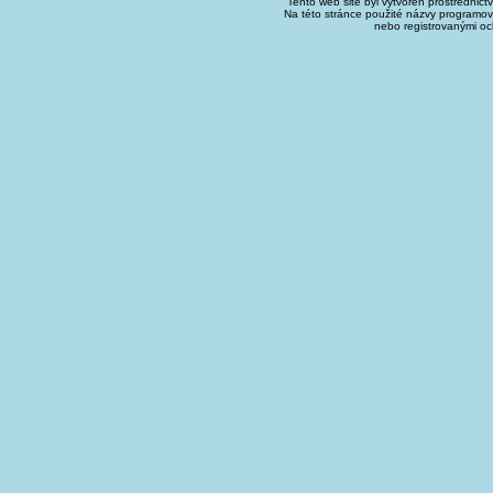
Tento web site byl vytvořen prostřednict
Na této stránce použité názvy programo
nebo registrovanými oc