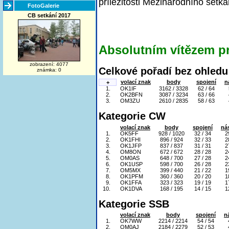
příležitosti Mezinárodního setká
FotoGalerie
CB setkání 2017
Absolutním vítězem pr
zobrazení: 4077
Celkové pořadí bez ohledu 
známka: 0
volací znak
body
spojení
n
+
1.
OK1IF
3162 / 3328
62 / 64
2.
OK2BFN
3087 / 3234
63 / 66
3.
OM3ZU
2610 / 2835
58 / 63
Kategorie CW
volací znak
body
spojení
ná
1.
OK5FF
928 / 1020
32 / 34
2
2.
OK1FHI
896 / 924
32 / 33
2
3.
OK1JFP
837 / 837
31 / 31
2
4.
OM8ON
672 / 672
28 / 28
2
5.
OM0AS
648 / 700
27 / 28
2
6.
OK1USP
598 / 700
26 / 28
2
7.
OM5MX
399 / 440
21 / 22
1
8.
OK1PFM
360 / 360
20 / 20
1
9.
OK1FFA
323 / 323
19 / 19
1
10.
OK1DVA
168 / 195
14 / 15
1
Kategorie SSB
volací znak
body
spojení
n
1.
OK7WW
2214 / 2214
54 / 54
2.
OM0AJ
2184 / 2279
52 / 53