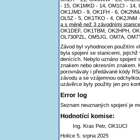
- 15, OK1MKD - 14, OM1CI - 14,
OK1JMD - 9, OK1FH - 6, OK2NMA
OL5Z - 5, OK1TKO - 4, OK2JNM -
a s méně než 3 závodními stanice
OK1DEF, OK1TBM, OK2HPH, OK
OL730PZL, OM5JG, OM7A, OM7T
Závod byl vyhodnocen použitím v
byla spojení se stanicemi, jejichž
denících. Nebylo uznáno spojení
znakem nebo okresním znakem. K
porovnávaly i předávané kódy RS
závodu a se vzájemnou odchylkou
uzávěrce byly použity jen pro kont
Error log
Seznam neuznaných spojení je m
Hodnotící komise:
Ing. Kras Petr, OK1UCI
Holice 5. srpna 2025