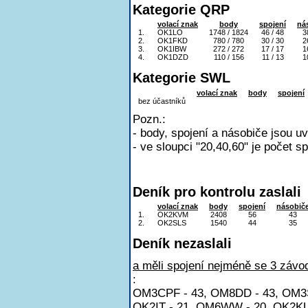
Kategorie QRP
volací znak
body
spojení
ná
1.
OK1LO
1748 / 1824
46 / 48
3
2.
OK1FKD
780 / 780
30 / 30
2
3.
OK1IBW
272 / 272
17 / 17
1
4.
OK1DZD
110 / 156
11 / 13
1
Kategorie SWL
volací znak
body
spojení
bez účastníků
Pozn.:
- body, spojení a násobiče jsou u
- ve sloupci "20,40,60" je počet s
Deník pro kontrolu zaslali
volací znak
body
spojení
násobič
1.
OK2KVM
2408
56
43
2.
OK2SLS
1540
44
35
Deník nezaslali
a měli spojení nejméně se 3 závod
:
OM3CPF - 43, OM8DD - 43, OM3S
OK2IT - 21, OM6WW - 20, OK2KU