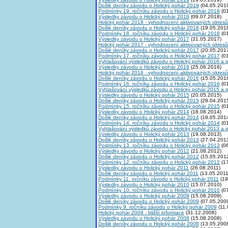
Došlé deníky závodu o Holický pohár 2019
(04.05.201
Podmínky 19. ročníku závodu o Holický pohár 2019
(01
Výsledky závodu o Holický pohár 2018
(09.07.2018)
Holický pohár 2018 - vyhodnocení aktivovaných okresů
Došlé deníky závodu o Holický pohár 2018
(19.05.201
Podmínky 18. ročníku závodu o Holický pohár 2018
(01
Výsledky závodu o Holický pohár 2017
(31.05.2017)
Holický pohár 2017 - vyhodnocení aktivovaných okresů
Došlé deníky závodu o Holický pohár 2017
(20.05.201
Podmínky 17. ročníku závodu o Holický pohár 2017
(01
Vyhlašování výsledků závodu o Holický pohár 2016 a 
Výsledky závodu o Holický pohár 2016
(25.06.2016)
Holický pohár 2016 - vyhodnocení aktivovaných okresů
Došlé deníky závodu o Holický pohár 2016
(15.05.201
Podmínky 16. ročníku závodu o Holický pohár 2016
(01
Vyhlašování výsledků závodu o Holický pohár 2015 a 
Výsledky závodu o Holický pohár 2015
(20.05.2015)
Došlé deníky závodu o Holický pohár 2015
(28.04.201
Podmínky 15. ročníku závodu o Holický pohár 2015
(01
Výsledky závodu o Holický pohár 2014
(18.08.2014)
Došlé deníky závodu o Holický pohár 2014
(18.05.201
Podmínky 14. ročníku závodu o Holický pohár 2014
(01
Vyhlašování výsledků závodu o Holický pohár 2013 a 
Výsledky závodu o Holický pohár 2013
(19.08.2013)
Došlé deníky závodu o Holický pohár 2013
(27.04.201
Podmínky 13. ročníku závodu o Holický pohár 2013
(06
Výsledky závodu o Holický pohár 2012
(21.08.2012)
Došlé deníky závodu o Holický pohár 2012
(15.05.201
Podmínky 12. ročníku závodu o Holický pohár 2012
(17
Výsledky závodu o Holický pohár 2011
(26.08.2011)
Došlé deníky závodu o Holický pohár 2011
(13.05.2011
Podmínky 11. ročníku závodu o Holický pohár 2011
(19
Výsledky závodu o Holický pohár 2010
(15.07.2010)
Podmínky 10. ročníku závodu o Holický pohár 2010
(07
Výsledky závodu o Holický pohár 2009
(15.08.2009)
Došlé deníky závodu o Holický pohár 2009
(07.05.200
Podmínky 9. ročníku závodu o Holický pohár 2009
(11.
Holický pohár 2009 - bližší informace
(31.12.2008)
Výsledky závodu o Holický pohár 2008
(15.08.2008)
Došlé deníky závodu o Holický pohár 2008
(13.05.200