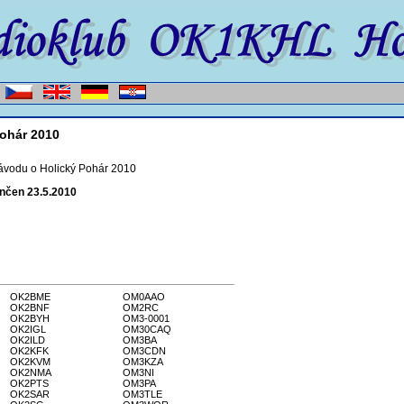
ohár 2010
ávodu o Holický Pohár 2010
ončen 23.5.2010
OK2BME
OM0AAO
OK2BNF
OM2RC
OK2BYH
OM3-0001
OK2IGL
OM30CAQ
OK2ILD
OM3BA
OK2KFK
OM3CDN
OK2KVM
OM3KZA
OK2NMA
OM3NI
OK2PTS
OM3PA
OK2SAR
OM3TLE