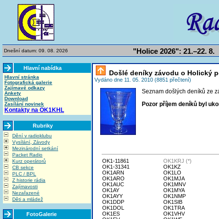
"Holice 2026": 21.–22. 8.
Dnešní datum: 09. 08. 2026
Hlavní nabídka
Došlé deníky závodu o Holický p
Hlavní stránka
Vydáno dne 11. 05. 2010 (8851 přečtení)
Fotografická galerie
Zajímavé odkazy
Seznam došlých deníků ze z
Ankety
Download
Pozor příjem deníků byl uk
Zasílání novinek
Kontakty na OK1KHL
Rubriky
Dění v radioklubu
Vysílání, Závody
Mezinárodní setkání
Packet Radio
OK1-11861
OK1KRJ (*)
Kurz operátorů
OK1-31341
OK1KZ
CB sekce
OK1ARN
OK1LO
PLC / BPL
OK1ARO
OK1MJA
Z historie rádia
OK1AUC
OK1MNV
Zajímavosti
OK1AY
OK1MYA
Nezařazené
OK1AYY
OK1NMP
Děti a mládež
OK1DDP
OK1SIB
OK1DOL
OK1TRA
OK1ES
OK1VHV
FotoGalerie