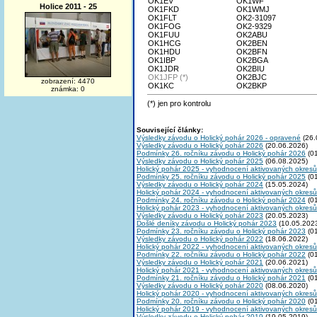
OK1EV
OK1WF
Holice 2011 - 25
OK1FKD
OK1WMJ
OK1FLT
OK2-31097
OK1FOG
OK2-9329
OK1FUU
OK2ABU
OK1HCG
OK2BEN
OK1HDU
OK2BFN
OK1IBP
OK2BGA
OK1JDR
OK2BIU
OK1JFP (*)
OK2BJC
zobrazení: 4470
OK1KC
OK2BKP
známka: 0
(*) jen pro kontrolu
Související články:
Výsledky závodu o Holický pohár 2026 - opravené
(26.
Výsledky závodu o Holický pohár 2026
(20.06.2026)
Podmínky 26. ročníku závodu o Holický pohár 2026
(01
Výsledky závodu o Holický pohár 2025
(06.08.2025)
Holický pohár 2025 - vyhodnocení aktivovaných okresů
Podmínky 25. ročníku závodu o Holický pohár 2025
(01
Výsledky závodu o Holický pohár 2024
(15.05.2024)
Holický pohár 2024 - vyhodnocení aktivovaných okresů
Podmínky 24. ročníku závodu o Holický pohár 2024
(01
Holický pohár 2023 - vyhodnocení aktivovaných okresů
Výsledky závodu o Holický pohár 2023
(20.05.2023)
Došlé deníky závodu o Holický pohár 2023
(10.05.202
Podmínky 23. ročníku závodu o Holický pohár 2023
(01
Výsledky závodu o Holický pohár 2022
(18.06.2022)
Holický pohár 2022 - vyhodnocení aktivovaných okresů
Podmínky 22. ročníku závodu o Holický pohár 2022
(01
Výsledky závodu o Holický pohár 2021
(20.06.2021)
Holický pohár 2021 - vyhodnocení aktivovaných okresů
Podmínky 21. ročníku závodu o Holický pohár 2021
(01
Výsledky závodu o Holický pohár 2020
(08.06.2020)
Holický pohár 2020 - vyhodnocení aktivovaných okresů
Podmínky 20. ročníku závodu o Holický pohár 2020
(01
Holický pohár 2019 - vyhodnocení aktivovaných okresů
Výsledky závodu o Holický pohár 2019
(19.05.2019)