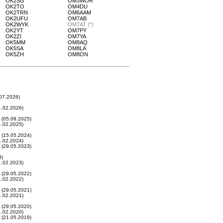
OK2SG
OM3WOR
OK2TO
OM4DU
OK2TRN
OM6AAM
OK2UFU
OM7AB
OK2WYK
OM7AT (*)
OK2YT
OM7PY
OK2ZI
OM7YA
OK5MM
OM8AQ
OK5SA
OM8LA
OK5ZH
OM8ON
07.2026)
.02.2026)
(05.08.2025)
.02.2025)
(15.05.2024)
.02.2024)
(29.05.2023)
3)
.02.2023)
(29.05.2022)
.02.2022)
(29.05.2021)
.02.2021)
(29.05.2020)
.02.2020)
(21.05.2019)