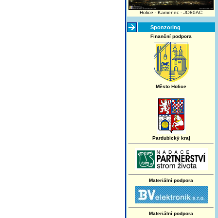
Holice - Kamenec - JO80AC
Sponzoring
Finanční podpora
Město Holice
Pardubický kraj
Materiální podpora
Materiální podpora