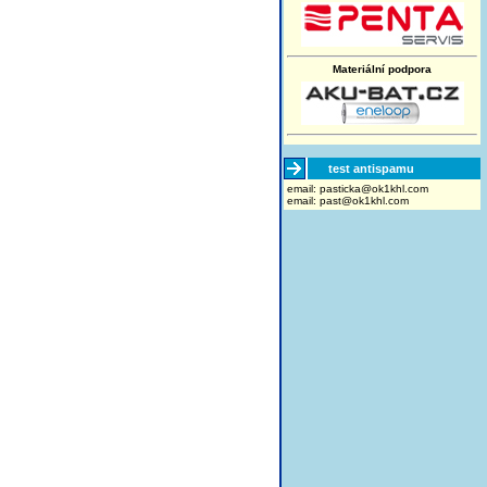
Materiální podpora
test antispamu
email:
moc.lhk1ko@akcitsap
email:
past@ok1khl.com