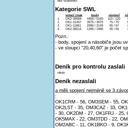
bez účastníků
Kategorie SWL
volací znak
body
spojení
n
1.
OK2-36584
4400 / 5160
110 / 120
2.
OK1-31457
3975 / 3975
75 / 75
3.
OK1-11861
2990 / 3149
65 / 67
4.
OK2-36514
1395 / 1980
45 / 55
Pozn.:
- body, spojení a násobiče jsou u
- ve sloupci "20,40,60" je počet s
Deník pro kontrolu zaslali
nikdo
Deník nezaslali
a měli spojení nejméně se 3 závod
:
OK1CRM - 56, OM3SEM - 55, OK1
OK2LST - 35, OM3CAZ - 33, OK1I
- 30, OK2DM - 27, OK1FRJ - 25,
OK5MAX - 22, OM3TDD - 22, OM5
OM2ABC - 11, OK1BKO - 9, OK1KTI