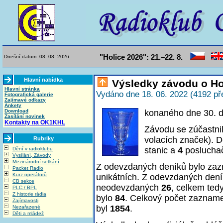
"Holice 2026": 21.–22. 8.
Dnešní datum: 08. 08. 2026
Hlavní nabídka
Výsledky závodu o Ho
Hlavní stránka
Vydáno dne 18. 06. 2022 (4192 př
Fotografická galerie
Zajímavé odkazy
Ankety
Download
konaného dne 30. 
Zasílání novinek
Kontakty na OK1KHL
Závodu se zúčastni
volacích značek). D
Rubriky
stanic a
4
poslucha
Dění v radioklubu
Vysílání, Závody
Mezinárodní setkání
Z odevzdaných deníků bylo z
Packet Radio
Kurz operátorů
unikátních. Z odevzdaných den
CB sekce
neodevzdaných
26
, celkem ted
PLC / BPL
Z historie rádia
bylo
84
. Celkový počet zaznam
Zajímavosti
byl
1854
.
Nezařazené
Děti a mládež