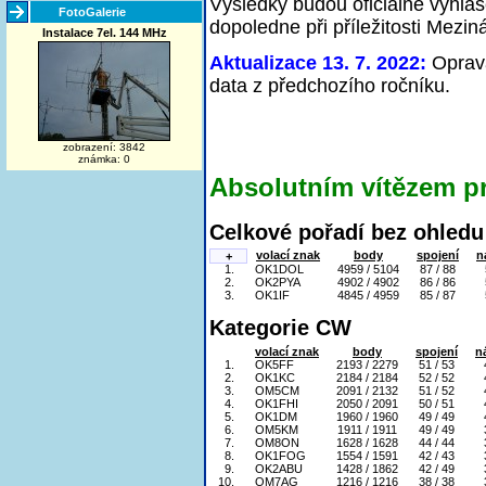
Výsledky budou oficiálně vyhlá
FotoGalerie
dopoledne při příležitosti Mezin
Instalace 7el. 144 MHz
Aktualizace 13. 7. 2022:
Oprava
data z předchozího ročníku.
zobrazení: 3842
známka: 0
Absolutním vítězem p
Celkové pořadí bez ohledu 
volací znak
body
spojení
n
+
1.
OK1DOL
4959 / 5104
87 / 88
2.
OK2PYA
4902 / 4902
86 / 86
3.
OK1IF
4845 / 4959
85 / 87
Kategorie CW
volací znak
body
spojení
n
1.
OK5FF
2193 / 2279
51 / 53
2.
OK1KC
2184 / 2184
52 / 52
3.
OM5CM
2091 / 2132
51 / 52
4.
OK1FHI
2050 / 2091
50 / 51
5.
OK1DM
1960 / 1960
49 / 49
6.
OM5KM
1911 / 1911
49 / 49
7.
OM8ON
1628 / 1628
44 / 44
8.
OK1FOG
1554 / 1591
42 / 43
9.
OK2ABU
1428 / 1862
42 / 49
10.
OM7AG
1216 / 1216
38 / 38