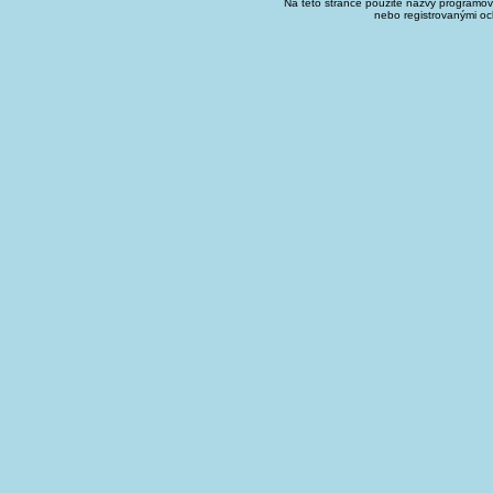
Na této stránce použité názvy programo
nebo registrovanými oc