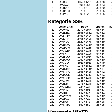
11.
OK1GS
1152 / 1254
36 / 38
12.
OM3WZ
891 / 957
33 / 33
13.
OK1IVU
810 / 810
30 / 30
14.
OK1PFM
575 / 575
25 / 25
15.
OK1VK
500 / 525
25 / 25
Kategorie SSB
volací znak
body
spojení
n
1.
OK7WW
2772 / 2944
63 / 64
2.
OK1DEZ
2655 / 2852
59 / 62
3.
OK1TNM
2451 / 2494
57 / 58
4.
OK1JFP
2408 / 2408
56 / 56
5.
OM0AAJ
2320 / 2478
58 / 59
6.
OK1MJA
2200 / 2310
55 / 55
7.
OK2PJW
2173 / 2255
53 / 55
8.
OM3WBY
2106 / 2145
54 / 55
9.
OM8KT
2106 / 2106
54 / 54
10.
OK1FUU
1976 / 2014
52 / 53
11.
OK1UVU
1960 / 2050
49 / 50
12.
OM3CQF
1911 / 1911
49 / 49
13.
OM8KD
1776 / 1862
48 / 49
14.
OK1NMP
1739 / 1739
47 / 47
15.
OM8ARG
1353 / 1428
41 / 42
16.
OK1UUK
1320 / 1353
40 / 41
17.
OM6APR
1248 / 1248
39 / 39
18.
OM1AVV
1248 / 1248
39 / 39
19.
OK8DM
1073 / 1248
37 / 39
20.
OM3WBQ
924 / 924
33 / 33
21.
OM0AD
891 / 891
33 / 33
22.
OK4BB
837 / 837
31 / 31
23.
OK2WKW
780 / 780
30 / 30
24.
OK2PGJ
690 / 720
30 / 30
25.
OK5AW
672 / 672
28 / 28
26.
OM8ABC
550 / 550
25 / 25