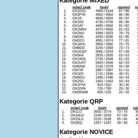
Kategorie MIXED
volací znak
body
spojení
n
1.
OK1DOL
4959 / 5104
87 / 88
2.
OK2PYA
4902 / 4902
86 / 86
3.
OK1IF
4845 / 4959
85 / 87
4.
OK1RZ
4730 / 4730
86 / 86
5.
OK1AY
4455 / 4592
81 / 82
6.
OK1MNV
4374 / 4565
81 / 83
7.
OK2NO
4368 / 4503
78 / 79
8.
OM2RL
4293 / 4590
81 / 85
9.
OM3ZU
4081 / 4374
77 / 81
10.
OK1KHL
3900 / 3900
75 / 75
11.
OM8DD
3240 / 3358
72 / 73
12.
OK1DQP
3082 / 3243
67 / 69
13.
OK5KA
2835 / 2835
63 / 63
14.
OK1WSL
2745 / 2898
61 / 63
15.
OK1UKY
2604 / 2646
62 / 63
16.
OM5AW
2145 / 2378
55 / 58
17.
OM7AT
1887 / 1887
51 / 51
18.
OK1ES
1715 / 1836
49 / 51
19.
OM4DU
1496 / 1496
44 / 44
20.
OK2SG
1462 / 1462
43 / 43
21.
OK1FFA
810 / 810
30 / 30
22.
OK1DPA
725 / 780
29 / 30
23.
OM3KWM
450 / 520
25 / 26
Kategorie QRP
volací znak
body
spojení
ná
1.
OK1LO
3650 / 3774
73 / 74
5
2.
OK1AUC
3149 / 3243
67 / 69
4
3.
OK2SLS
3120 / 3168
65 / 66
4
4.
OK2EQ
1287 / 1287
39 / 39
3
Kategorie NOVICE