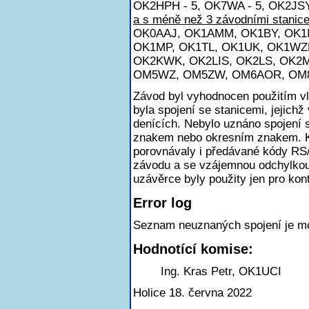
OK2HPH - 5, OK7WA - 5, OK2JSY 
a s méně než 3 závodními stanice
OK0AAJ, OK1AMM, OK1BY, OK1I
OK1MP, OK1TL, OK1UK, OK1WZ
OK2KWK, OK2LIS, OK2LS, OK
OM5WZ, OM5ZW, OM6AOR, OM8
Závod byl vyhodnocen použitím v
byla spojení se stanicemi, jejichž
denících. Nebylo uznáno spojení
znakem nebo okresním znakem. K
porovnávaly i předávané kódy RS
závodu a se vzájemnou odchylkou
uzávěrce byly použity jen pro kont
Error log
Seznam neuznaných spojení je m
Hodnotící komise:
Ing. Kras Petr, OK1UCI
Holice 18. června 2022