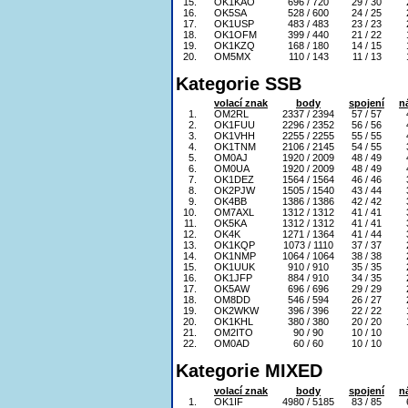
15.
OK1KAO
696 / 720
29 / 30
16.
OK5SA
528 / 600
24 / 25
17.
OK1USP
483 / 483
23 / 23
18.
OK1OFM
399 / 440
21 / 22
19.
OK1KZQ
168 / 180
14 / 15
20.
OM5MX
110 / 143
11 / 13
Kategorie SSB
volací znak
body
spojení
n
1.
OM2RL
2337 / 2394
57 / 57
2.
OK1FUU
2296 / 2352
56 / 56
3.
OK1VHH
2255 / 2255
55 / 55
4.
OK1TNM
2106 / 2145
54 / 55
5.
OM0AJ
1920 / 2009
48 / 49
6.
OM0UA
1920 / 2009
48 / 49
7.
OK1DEZ
1564 / 1564
46 / 46
8.
OK2PJW
1505 / 1540
43 / 44
9.
OK4BB
1386 / 1386
42 / 42
10.
OM7AXL
1312 / 1312
41 / 41
11.
OK5KA
1312 / 1312
41 / 41
12.
OK4K
1271 / 1364
41 / 44
13.
OK1KQP
1073 / 1110
37 / 37
14.
OK1NMP
1064 / 1064
38 / 38
15.
OK1UUK
910 / 910
35 / 35
16.
OK1JFP
884 / 910
34 / 35
17.
OK5AW
696 / 696
29 / 29
18.
OM8DD
546 / 594
26 / 27
19.
OK2WKW
396 / 396
22 / 22
20.
OK1KHL
380 / 380
20 / 20
21.
OM2ITO
90 / 90
10 / 10
22.
OM0AD
60 / 60
10 / 10
Kategorie MIXED
volací znak
body
spojení
n
1.
OK1IF
4980 / 5185
83 / 85