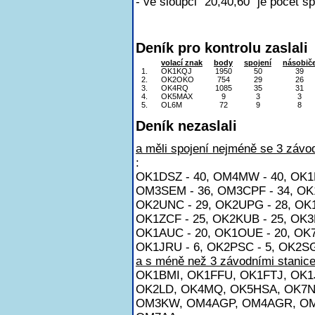
- ve sloupci "20,40,60" je počet s
Deník pro kontrolu zaslali
volací znak
body
spojení
násobič
1.
OK1KQJ
1950
50
39
2.
OK2OKO
754
29
26
3.
OK4RQ
1085
35
31
4.
OK5MAX
9
3
3
5.
OL6M
72
9
8
Deník nezaslali
a měli spojení nejméně se 3 závod
:
OK1DSZ - 40, OM4MW - 40, OK1E
OM3SEM - 36, OM3CPF - 34, OK1
OK2UNC - 29, OK2UPG - 28, OK1
OK1ZCF - 25, OK2KUB - 25, OK3
OK1AUC - 20, OK1OUE - 20, OK7
OK1JRU - 6, OK2PSC - 5, OK2SG
a s méně než 3 závodními stanice
OK1BMI, OK1FFU, OK1FTJ, OK
OK2LD, OK4MQ, OK5HSA, OK7N
OM3KW, OM4AGP, OM4AGR, OM