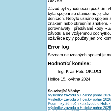
OM7AA.
Závod byl vyhodnocen použitím v
byla spojení se stanicemi, jejichž
denících. Nebylo uznáno spojení
znakem nebo okresním znakem. K
porovnávaly i předávané kódy RS
závodu a se vzájemnou odchylkou
uzávěrce byly použity jen pro kont
Error log
Seznam neuznaných spojení je m
Hodnotící komise:
Ing. Kras Petr, OK1UCI
Holice 15. května 2024
Související články:
Výsledky závodu o Holický pohár 2026
Výsledky závodu o Holický pohár 2026
Podmínky 26. ročníku závodu o Holick
Výsledky závodu o Holický pohár 2025