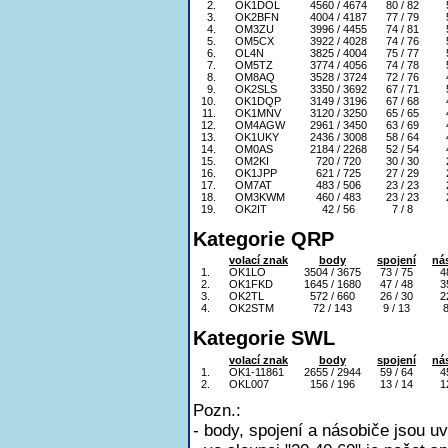
2.
OK1DOL
4560 / 4674
80 / 82
3.
OK2BFN
4004 / 4187
77 / 79
4.
OM3ZU
3996 / 4455
74 / 81
5.
OM5CX
3922 / 4028
74 / 76
6.
OL4N
3825 / 4004
75 / 77
7.
OM5TZ
3774 / 4056
74 / 78
8.
OM8AQ
3528 / 3724
72 / 76
9.
OK2SLS
3350 / 3692
67 / 71
10.
OK1DQP
3149 / 3196
67 / 68
11.
OK1MNV
3120 / 3250
65 / 65
12.
OM4AGW
2961 / 3450
63 / 69
13.
OK1UKY
2436 / 3008
58 / 64
14.
OM0AS
2184 / 2268
52 / 54
15.
OM2KI
720 / 720
30 / 30
16.
OK1JPP
621 / 725
27 / 29
17.
OM7AT
483 / 506
23 / 23
18.
OM3KWM
460 / 483
23 / 23
19.
OK2IT
42 / 56
7 / 8
Kategorie QRP
volací znak
body
spojení
ná
1.
OK1LO
3504 / 3675
73 / 75
4
2.
OK1FKD
1645 / 1680
47 / 48
3
3.
OK2TL
572 / 660
26 / 30
2
4.
OK2STM
72 / 143
9 / 13
8
Kategorie SWL
volací znak
body
spojení
ná
1.
OK1-11861
2655 / 2944
59 / 64
4
2.
OKL007
156 / 196
13 / 14
1
Pozn.:
- body, spojení a násobiče jsou u