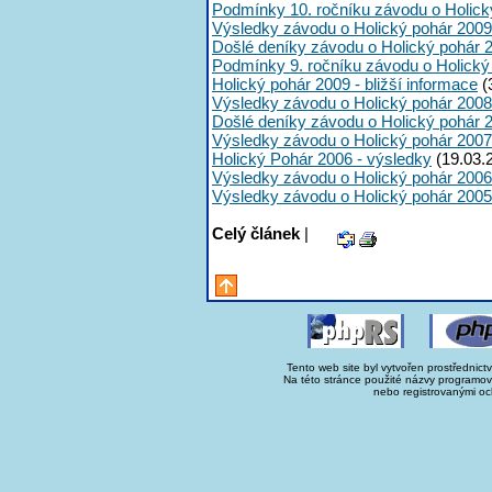
Podmínky 10. ročníku závodu o Holick
Výsledky závodu o Holický pohár 2009
Došlé deníky závodu o Holický pohár 
Podmínky 9. ročníku závodu o Holický
Holický pohár 2009 - bližší informace
(
Výsledky závodu o Holický pohár 2008
Došlé deníky závodu o Holický pohár 
Výsledky závodu o Holický pohár 2007
Holický Pohár 2006 - výsledky
(19.03.
Výsledky závodu o Holický pohár 2006
Výsledky závodu o Holický pohár 2005
Celý článek
|
Tento web site byl vytvořen prostřednict
Na této stránce použité názvy programo
nebo registrovanými oc