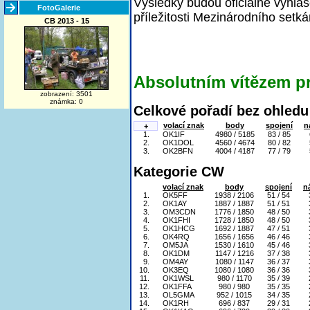
Výsledky budou oficiálně vyhlá
FotoGalerie
příležitosti Mezinárodního setká
CB 2013 - 15
Absolutním vítězem pr
zobrazení: 3501
známka: 0
Celkové pořadí bez ohledu 
volací znak
body
spojení
n
+
1.
OK1IF
4980 / 5185
83 / 85
2.
OK1DOL
4560 / 4674
80 / 82
3.
OK2BFN
4004 / 4187
77 / 79
Kategorie CW
volací znak
body
spojení
n
1.
OK5FF
1938 / 2106
51 / 54
2.
OK1AY
1887 / 1887
51 / 51
3.
OM3CDN
1776 / 1850
48 / 50
4.
OK1FHI
1728 / 1850
48 / 50
5.
OK1HCG
1692 / 1887
47 / 51
6.
OK4RQ
1656 / 1656
46 / 46
7.
OM5JA
1530 / 1610
45 / 46
8.
OK1DM
1147 / 1216
37 / 38
9.
OM4AY
1080 / 1147
36 / 37
10.
OK3EQ
1080 / 1080
36 / 36
11.
OK1WSL
980 / 1170
35 / 39
12.
OK1FFA
980 / 980
35 / 35
13.
OL5GMA
952 / 1015
34 / 35
14.
OK1RH
696 / 837
29 / 31