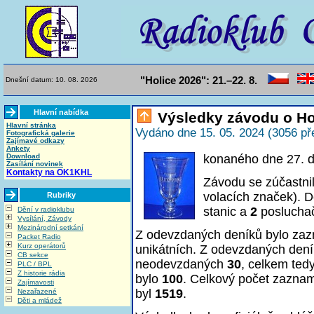
"Holice 2026": 21.–22. 8.
Dnešní datum: 10. 08. 2026
Hlavní nabídka
Výsledky závodu o Ho
Hlavní stránka
Vydáno dne 15. 05. 2024 (3056 př
Fotografická galerie
Zajímavé odkazy
Ankety
Download
konaného dne 27. 
Zasílání novinek
Kontakty na OK1KHL
Závodu se zúčastni
volacích značek). D
Rubriky
stanic a
2
poslucha
Dění v radioklubu
Vysílání, Závody
Mezinárodní setkání
Z odevzdaných deníků bylo z
Packet Radio
Kurz operátorů
unikátních. Z odevzdaných den
CB sekce
neodevzdaných
30
, celkem ted
PLC / BPL
Z historie rádia
bylo
100
. Celkový počet zazna
Zajímavosti
byl
1519
.
Nezařazené
Děti a mládež