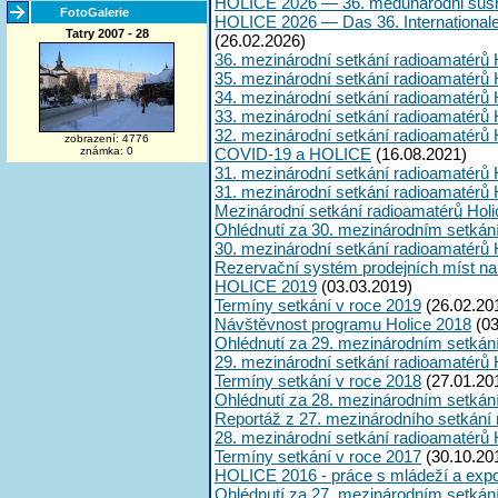
HOLICE 2026 — 36. međunarodni susr
FotoGalerie
HOLICE 2026 — Das 36. International
Tatry 2007 - 28
(26.02.2026)
36. mezinárodní setkání radioamatérů 
35. mezinárodní setkání radioamatérů 
34. mezinárodní setkání radioamatérů 
33. mezinárodní setkání radioamatérů 
32. mezinárodní setkání radioamatérů 
zobrazení: 4776
známka: 0
COVID-19 a HOLICE
(16.08.2021)
31. mezinárodní setkání radioamatérů 
31. mezinárodní setkání radioamatérů 
Mezinárodní setkání radioamatérů Hol
Ohlédnutí za 30. mezinárodním setkán
30. mezinárodní setkání radioamatérů 
Rezervační systém prodejních míst na
HOLICE 2019
(03.03.2019)
Termíny setkání v roce 2019
(26.02.20
Návštěvnost programu Holice 2018
(03
Ohlédnutí za 29. mezinárodním setkán
29. mezinárodní setkání radioamatérů 
Termíny setkání v roce 2018
(27.01.20
Ohlédnutí za 28. mezinárodním setkán
Reportáž z 27. mezinárodního setkání
28. mezinárodní setkání radioamatérů 
Termíny setkání v roce 2017
(30.10.20
HOLICE 2016 - práce s mládeží a expoz
Ohlédnutí za 27. mezinárodním setkán