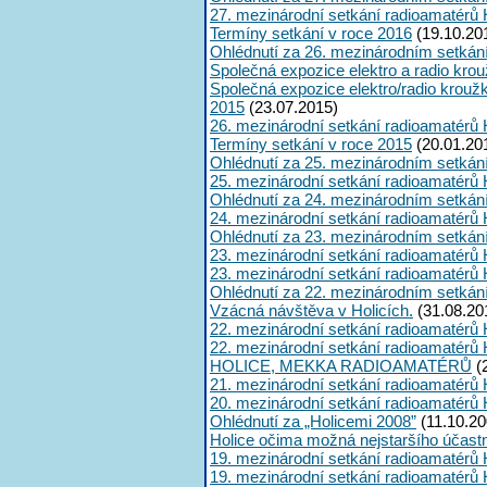
27. mezinárodní setkání radioamatérů 
Termíny setkání v roce 2016
(19.10.20
Ohlédnutí za 26. mezinárodním setkán
Společná expozice elektro a radio kro
Společná expozice elektro/radio krouž
2015
(23.07.2015)
26. mezinárodní setkání radioamatérů 
Termíny setkání v roce 2015
(20.01.20
Ohlédnutí za 25. mezinárodním setkán
25. mezinárodní setkání radioamatérů 
Ohlédnutí za 24. mezinárodním setkán
24. mezinárodní setkání radioamatérů 
Ohlédnutí za 23. mezinárodním setkán
23. mezinárodní setkání radioamatérů 
23. mezinárodní setkání radioamatérů 
Ohlédnutí za 22. mezinárodním setkán
Vzácná návštěva v Holicích.
(31.08.20
22. mezinárodní setkání radioamatérů 
22. mezinárodní setkání radioamatérů 
HOLICE, MEKKA RADIOAMATÉRŮ
(
21. mezinárodní setkání radioamatérů 
20. mezinárodní setkání radioamatérů 
Ohlédnutí za „Holicemi 2008”
(11.10.20
Holice očima možná nejstaršího účast
19. mezinárodní setkání radioamatérů 
19. mezinárodní setkání radioamatérů 