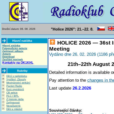
"Holice 2026": 21.–22. 8.
Dnešní datum: 06. 08. 2026
Hlavní nabídka
HOLICE 2026 — 36st I
Hlavní stránka
Meeting
Fotografická galerie
Zajímavé odkazy
Vydáno dne 26. 02. 2026 (1186 př
Ankety
Download
Zasílání novinek
Kontakty na OK1KHL
21th–22th August 2
Rubriky
Detailed information is available o
Dění v radioklubu
Vysílání, Závody
Pay attention to the
changes in th
Mezinárodní setkání
Packet Radio
Last update
26.2.2026
Kurz operátorů
CB sekce
PLC / BPL
Z historie rádia
Zajímavosti
Nezařazené
Děti a mládež
Související články: