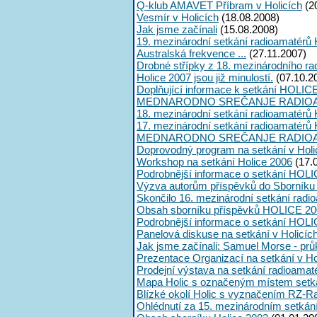
Q-klub AMAVET Příbram v Holicích
(2
Vesmír v Holicích
(18.08.2008)
Jak jsme začínali
(15.08.2008)
19. mezinárodní setkání radioamatérů 
Australská frekvence ...
(27.11.2007)
Drobné střípky z 18. mezinárodního ra
Holice 2007 jsou již minulostí.
(07.10.2
Doplňující informace k setkání HOLIC
MEDNARODNO SREČANJE RADIOA
18. mezinárodní setkání radioamatérů 
17. mezinárodní setkání radioamatérů 
MEDNARODNO SREČANJE RADIOA
Doprovodný program na setkání v Holi
Workshop na setkání Holice 2006
(17.
Podrobnější informace o setkání HOLI
Výzva autorům příspěvků do Sborník
Skončilo 16. mezinárodní setkání radi
Obsah sborníku příspěvků HOLICE 20
Podrobnější informace o setkání HOL
Panelová diskuse na setkání v Holicíc
Jak jsme začínali: Samuel Morse - průk
Prezentace Organizací na setkání v Ho
Prodejní výstava na setkání radioama
Mapa Holic s označeným místem setk
Blízké okolí Holic s vyznačením RZ-R
Ohlédnutí za 15. mezinárodním setká