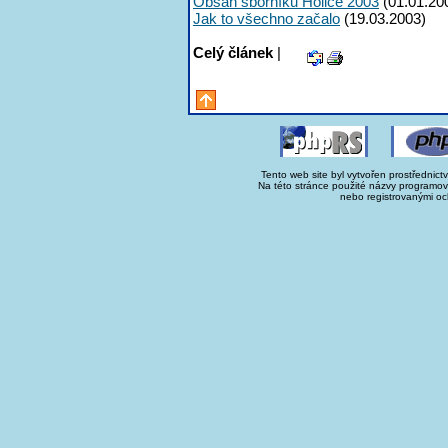
Obsah sborníku Holice 2003
(01.01.20
Jak to všechno začalo
(19.03.2003)
Celý článek
|
Tento web site byl vytvořen prostřednict
Na této stránce použité názvy programo
nebo registrovanými oc