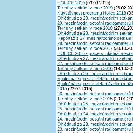
HOLICE 2019
(03.03.2019)
Termíny setkání v roce 2019
(26.02.20
Návštěvnost programu Holice 2018
(03
Ohlédnutí za 29. mezinárodním setkán
29. mezinárodní setkání radioamatérů 
Termíny setkání v roce 2018
(27.01.20
Ohlédnutí za 28. mezinárodním setkán
Reportáž z 27. mezinárodního setkání
28. mezinárodní setkání radioamatérů 
Termíny setkání v roce 2017
(30.10.20
HOLICE 2016 - práce s mládeží a expoz
Ohlédnutí za 27. mezinárodním setkán
27. mezinárodní setkání radioamatérů 
Termíny setkání v roce 2016
(19.10.20
Ohlédnutí za 26. mezinárodním setkán
Společná expozice elektro a radio kro
Společná expozice elektro/radio krouž
2015
(23.07.2015)
26. mezinárodní setkání radioamatérů 
Termíny setkání v roce 2015
(20.01.20
Ohlédnutí za 25. mezinárodním setkán
25. mezinárodní setkání radioamatérů 
Ohlédnutí za 24. mezinárodním setkán
24. mezinárodní setkání radioamatérů 
Ohlédnutí za 23. mezinárodním setkán
23. mezinárodní setkání radioamatérů 