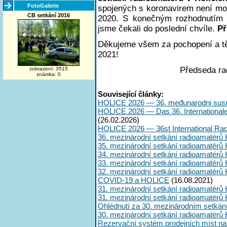
FotoGalerie
spojených s koronavirem není mož
CB setkání 2016
2020. S konečným rozhodnutím a
jsme čekali do poslední chvíle.
Př
Děkujeme všem za pochopení a tě
2021!
Předseda ra
zobrazení: 3515
známka: 0
Související články:
HOLICE 2026 — 36. međunarodni susr
HOLICE 2026 — Das 36. International
(26.02.2026)
HOLICE 2026 — 36st International Ra
36. mezinárodní setkání radioamatérů 
35. mezinárodní setkání radioamatérů 
34. mezinárodní setkání radioamatérů 
33. mezinárodní setkání radioamatérů 
32. mezinárodní setkání radioamatérů 
COVID-19 a HOLICE
(16.08.2021)
31. mezinárodní setkání radioamatérů 
31. mezinárodní setkání radioamatérů 
Ohlédnutí za 30. mezinárodním setkán
30. mezinárodní setkání radioamatérů 
Rezervační systém prodejních míst na