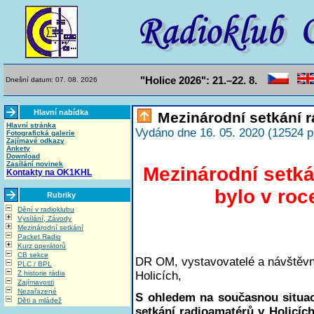
"Holice 2026": 21.–22. 8.
Dnešní datum: 07. 08. 2026
Hlavní nabídka
Mezinárodní setkání r
Hlavní stránka
Vydáno dne 16. 05. 2020 (12524 p
Fotografická galerie
Zajímavé odkazy
Ankety
Download
Zasílání novinek
Mezinárodní setk
Kontakty na OK1KHL
bylo v ro
Rubriky
Dění v radioklubu
Vysílání, Závody
Mezinárodní setkání
Packet Radio
Kurz operátorů
CB sekce
DR OM, vystavovatelé a návštěvn
PLC / BPL
Holicích,
Z historie rádia
Zajímavosti
Nezařazené
S ohledem na současnou situac
Děti a mládež
setkání radioamatérů v Holicích