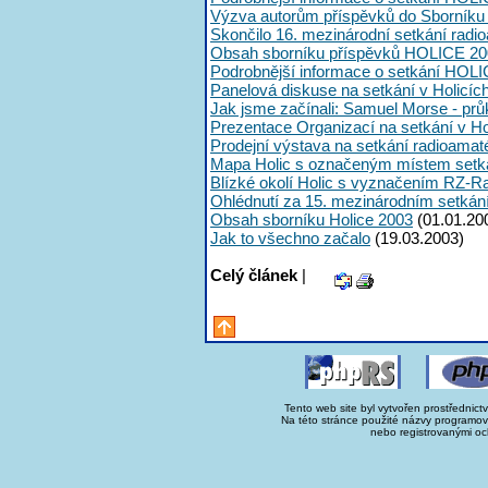
Výzva autorům příspěvků do Sborník
Skončilo 16. mezinárodní setkání radi
Obsah sborníku příspěvků HOLICE 20
Podrobnější informace o setkání HOL
Panelová diskuse na setkání v Holicíc
Jak jsme začínali: Samuel Morse - průk
Prezentace Organizací na setkání v Ho
Prodejní výstava na setkání radioama
Mapa Holic s označeným místem setk
Blízké okolí Holic s vyznačením RZ-R
Ohlédnutí za 15. mezinárodním setká
Obsah sborníku Holice 2003
(01.01.20
Jak to všechno začalo
(19.03.2003)
Celý článek
|
Tento web site byl vytvořen prostřednict
Na této stránce použité názvy programo
nebo registrovanými oc