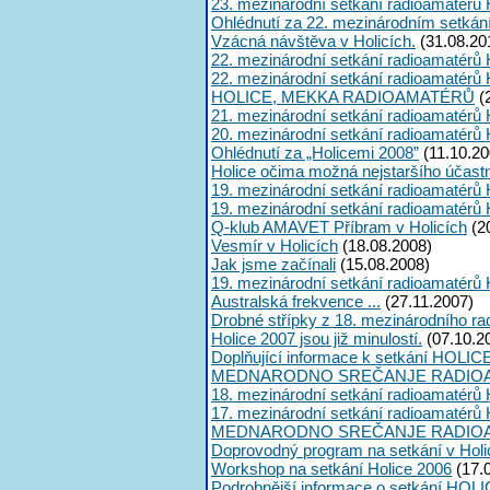
23. mezinárodní setkání radioamatérů 
Ohlédnutí za 22. mezinárodním setkán
Vzácná návštěva v Holicích.
(31.08.20
22. mezinárodní setkání radioamatérů 
22. mezinárodní setkání radioamatérů 
HOLICE, MEKKA RADIOAMATÉRŮ
(
21. mezinárodní setkání radioamatérů 
20. mezinárodní setkání radioamatérů 
Ohlédnutí za „Holicemi 2008”
(11.10.20
Holice očima možná nejstaršího účast
19. mezinárodní setkání radioamatérů 
19. mezinárodní setkání radioamatérů 
Q-klub AMAVET Příbram v Holicích
(2
Vesmír v Holicích
(18.08.2008)
Jak jsme začínali
(15.08.2008)
19. mezinárodní setkání radioamatérů 
Australská frekvence ...
(27.11.2007)
Drobné střípky z 18. mezinárodního ra
Holice 2007 jsou již minulostí.
(07.10.2
Doplňující informace k setkání HOLIC
MEDNARODNO SREČANJE RADIOA
18. mezinárodní setkání radioamatérů 
17. mezinárodní setkání radioamatérů 
MEDNARODNO SREČANJE RADIOA
Doprovodný program na setkání v Holi
Workshop na setkání Holice 2006
(17.
Podrobnější informace o setkání HOLI