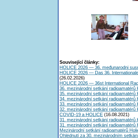
Související články:
HOLICE 2026 — 36. međunarodni susr
HOLICE 2026 — Das 36. International
(26.02.2026)
HOLICE 2026 — 36st International Ra
36. mezinárodní setkání radioamatérů 
35. mezinárodní setkání radioamatérů 
34. mezinárodní setkání radioamatérů 
33. mezinárodní setkání radioamatérů 
32. mezinárodní setkání radioamatérů 
COVID-19 a HOLICE
(16.08.2021)
31. mezinárodní setkání radioamatérů 
31. mezinárodní setkání radioamatérů 
Mezinárodní setkání radioamatérů Hol
Ohlédnutí za 30. mezinárodním setkán