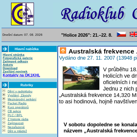
"Holice 2026": 21.–22. 8.
Dnešní datum: 07. 08. 2026
Hlavní nabídka
Australská frekvence .
Hlavní stránka
Vydáno dne 27. 11. 2007 (13948 p
Fotografická galerie
Zajímavé odkazy
Ankety
Download
V průběhu 18.
Zasílání novinek
Holicích ve d
Kontakty na OK1KHL
oficielních i 
Rubriky
Jednu z nich 
Dění v radioklubu
„Australská frekvence 14,320 M
Vysílání, Závody
Mezinárodní setkání
to asi hodinová, hojně navštíve
Packet Radio
Kurz operátorů
CB sekce
PLC / BPL
Z historie rádia
Zajímavosti
V sobotu dopoledne se konala
Nezařazené
názvem „Australská frekvence
Děti a mládež