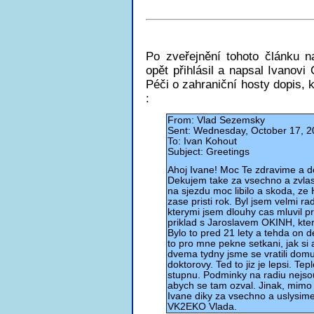
Po zveřejnění tohoto článku
opět přihlásil a napsal Ivanov
Péči o zahraniční hosty dopis, 
:
From: Vlad Sezemsky
Sent: Wednesday, October 17, 2
To: Ivan Kohout
Subject: Greetings
Ahoj Ivane! Moc Te zdravime a de
Dekujem take za vsechno a zvlaste
na sjezdu moc libilo a skoda, ze 
zase pristi rok. Byl jsem velmi 
kterymi jsem dlouhy cas mluvil pr
priklad s Jaroslavem OKINH, kter
Bylo to pred 21 lety a tehda on d
to pro mne pekne setkani, jak si
dvema tydny jsme se vratili domu 
doktorovy. Ted to jiz je lepsi. T
stupnu. Podminky na radiu nejsou 
abych se tam ozval. Jinak, mimo
Ivane diky za vsechno a uslysim
VK2EKO Vlada.