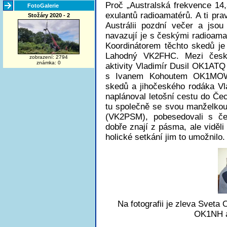
Proč „Australská frekvence 14
FotoGalerie
exulantů radioamatérů. A ti pr
Stožáry 2020 - 2
Austrálii pozdní večer a jso
navazují je s českými radioam
Koordinátorem těchto skedů je
Lahodný VK2FHC. Mezi český
zobrazení: 2794
známka: 0
aktivity Vladimír Dusil OK1ATQ
s Ivanem Kohoutem OK1MOW p
skedů a jihočeského rodáka V
naplánoval letošní cestu do Čec
tu společně se svou manželkou
(VK2PSM), pobesedovali s če
dobře znají z pásma, ale viděli
holické setkání jim to umožnilo.
Na fotografii je zleva Svet
OK1NH a