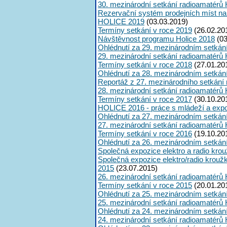
30. mezinárodní setkání radioamatérů 
Rezervační systém prodejních míst na
HOLICE 2019
(03.03.2019)
Termíny setkání v roce 2019
(26.02.20
Návštěvnost programu Holice 2018
(03
Ohlédnutí za 29. mezinárodním setkán
29. mezinárodní setkání radioamatérů 
Termíny setkání v roce 2018
(27.01.20
Ohlédnutí za 28. mezinárodním setkán
Reportáž z 27. mezinárodního setkání
28. mezinárodní setkání radioamatérů 
Termíny setkání v roce 2017
(30.10.20
HOLICE 2016 - práce s mládeží a expoz
Ohlédnutí za 27. mezinárodním setkán
27. mezinárodní setkání radioamatérů 
Termíny setkání v roce 2016
(19.10.20
Ohlédnutí za 26. mezinárodním setkán
Společná expozice elektro a radio kro
Společná expozice elektro/radio krouž
2015
(23.07.2015)
26. mezinárodní setkání radioamatérů 
Termíny setkání v roce 2015
(20.01.20
Ohlédnutí za 25. mezinárodním setkán
25. mezinárodní setkání radioamatérů 
Ohlédnutí za 24. mezinárodním setkán
24. mezinárodní setkání radioamatérů 