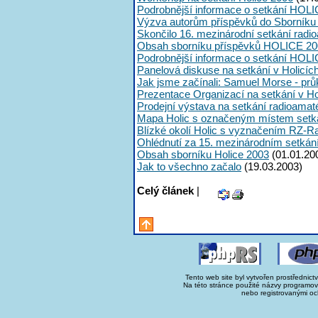
Podrobnější informace o setkání HOLI
Výzva autorům příspěvků do Sborník
Skončilo 16. mezinárodní setkání radi
Obsah sborníku příspěvků HOLICE 20
Podrobnější informace o setkání HOL
Panelová diskuse na setkání v Holicíc
Jak jsme začínali: Samuel Morse - průk
Prezentace Organizací na setkání v Ho
Prodejní výstava na setkání radioama
Mapa Holic s označeným místem setk
Blízké okolí Holic s vyznačením RZ-R
Ohlédnutí za 15. mezinárodním setká
Obsah sborníku Holice 2003
(01.01.20
Jak to všechno začalo
(19.03.2003)
Celý článek
|
Tento web site byl vytvořen prostřednict
Na této stránce použité názvy programo
nebo registrovanými oc