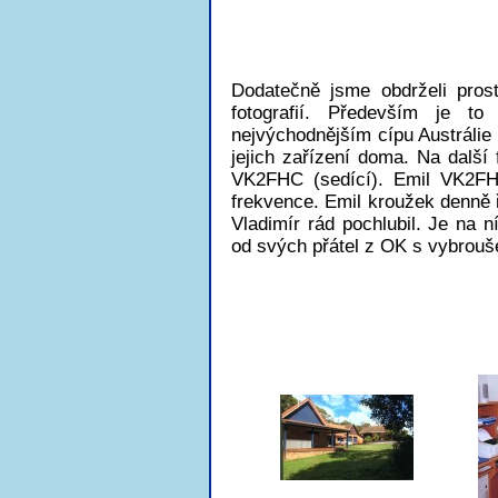
Dodatečně jsme obdrželi pros
fotografií. Především je t
nejvýchodnějším cípu Austrál
jejich zařízení doma. Na další 
VK2FHC (sedící). Emil VK2FHC
frekvence. Emil kroužek denně
Vladimír rád pochlubil. Je na n
od svých přátel z OK s vybrou