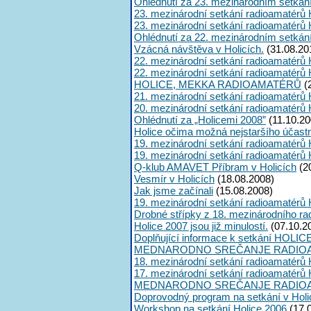
Ohlédnutí za 23. mezinárodním setkán
23. mezinárodní setkání radioamatérů 
23. mezinárodní setkání radioamatérů 
Ohlédnutí za 22. mezinárodním setkán
Vzácná návštěva v Holicích.
(31.08.20
22. mezinárodní setkání radioamatérů 
22. mezinárodní setkání radioamatérů 
HOLICE, MEKKA RADIOAMATÉRŮ
(
21. mezinárodní setkání radioamatérů 
20. mezinárodní setkání radioamatérů 
Ohlédnutí za „Holicemi 2008”
(11.10.20
Holice očima možná nejstaršího účast
19. mezinárodní setkání radioamatérů 
19. mezinárodní setkání radioamatérů 
Q-klub AMAVET Příbram v Holicích
(2
Vesmír v Holicích
(18.08.2008)
Jak jsme začínali
(15.08.2008)
19. mezinárodní setkání radioamatérů 
Drobné střípky z 18. mezinárodního ra
Holice 2007 jsou již minulostí.
(07.10.2
Doplňující informace k setkání HOLIC
MEDNARODNO SREČANJE RADIOA
18. mezinárodní setkání radioamatérů 
17. mezinárodní setkání radioamatérů 
MEDNARODNO SREČANJE RADIOA
Doprovodný program na setkání v Holi
Workshop na setkání Holice 2006
(17.