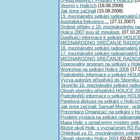
Q-klub AMAVET Příbram v Holicích
(2
Vesmír v Holicích
(18.08.2008)
Jak jsme začínali
(15.08.2008)
19. mezinárodní setkání radioamatérů 
Australská frekvence ...
(27.11.2007)
Drobné střípky z 18. mezinárodního ra
Holice 2007 jsou již minulostí.
(07.10.2
Doplňující informace k setkání HOLIC
MEDNARODNO SREČANJE RADIOA
18. mezinárodní setkání radioamatérů 
17. mezinárodní setkání radioamatérů 
MEDNARODNO SREČANJE RADIOA
Doprovodný program na setkání v Holi
Workshop na setkání Holice 2006
(17.
Podrobnější informace o setkání HOLI
Výzva autorům příspěvků do Sborník
Skončilo 16. mezinárodní setkání radi
Obsah sborníku příspěvků HOLICE 20
Podrobnější informace o setkání HOL
Panelová diskuse na setkání v Holicíc
Jak jsme začínali: Samuel Morse - průk
Prezentace Organizací na setkání v Ho
Prodejní výstava na setkání radioama
Mapa Holic s označeným místem setk
Blízké okolí Holic s vyznačením RZ-R
Ohlédnutí za 15. mezinárodním setká
Obsah sborníku Holice 2003
(01.01.20