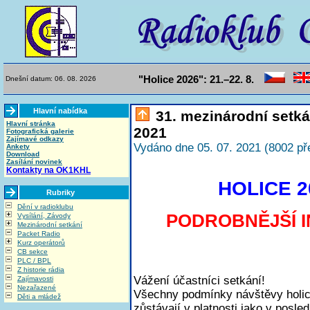
"Holice 2026": 21.–22. 8.
Dnešní datum: 06. 08. 2026
Hlavní nabídka
31. mezinárodní setká
Hlavní stránka
2021
Fotografická galerie
Zajímavé odkazy
Vydáno dne 05. 07. 2021 (8002 př
Ankety
Download
Zasílání novinek
Kontakty na OK1KHL
HOLICE 20
Rubriky
Dění v radioklubu
PODROBNĚJŠÍ 
Vysílání, Závody
Mezinárodní setkání
Packet Radio
Kurz operátorů
CB sekce
PLC / BPL
Z historie rádia
Vážení účastníci setkání!
Zajímavosti
Nezařazené
Všechny podmínky návštěvy holic
Děti a mládež
zůstávají v platnosti jako v posl