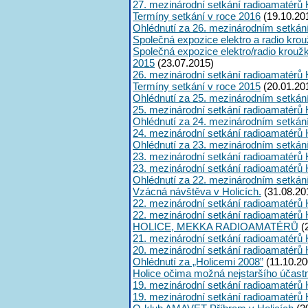
27. mezinárodní setkání radioamatérů 
Termíny setkání v roce 2016
(19.10.20
Ohlédnutí za 26. mezinárodním setkán
Společná expozice elektro a radio kro
Společná expozice elektro/radio krouž
2015
(23.07.2015)
26. mezinárodní setkání radioamatérů 
Termíny setkání v roce 2015
(20.01.20
Ohlédnutí za 25. mezinárodním setkán
25. mezinárodní setkání radioamatérů 
Ohlédnutí za 24. mezinárodním setkán
24. mezinárodní setkání radioamatérů 
Ohlédnutí za 23. mezinárodním setkán
23. mezinárodní setkání radioamatérů 
23. mezinárodní setkání radioamatérů 
Ohlédnutí za 22. mezinárodním setkán
Vzácná návštěva v Holicích.
(31.08.20
22. mezinárodní setkání radioamatérů 
22. mezinárodní setkání radioamatérů 
HOLICE, MEKKA RADIOAMATÉRŮ
(
21. mezinárodní setkání radioamatérů 
20. mezinárodní setkání radioamatérů 
Ohlédnutí za „Holicemi 2008”
(11.10.20
Holice očima možná nejstaršího účast
19. mezinárodní setkání radioamatérů 
19. mezinárodní setkání radioamatérů 