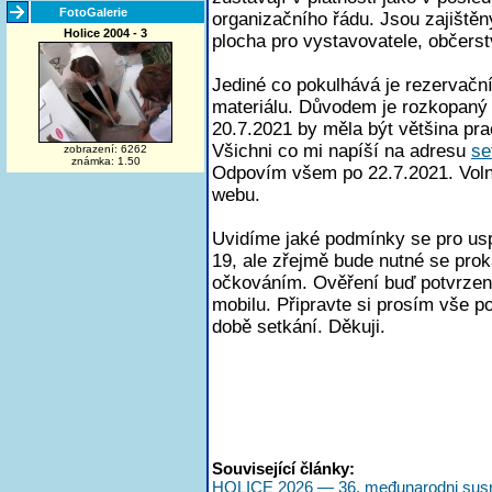
FotoGalerie
organizačního řádu. Jsou zajištěn
Holice 2004 - 3
plocha pro vystavovatele, občerst
Jediné co pokulhává je rezervačn
materiálu. Důvodem je rozkopaný 
20.7.2021 by měla být většina pr
Všichni co mi napíší na adresu
se
zobrazení: 6262
známka: 1.50
Odpovím všem po 22.7.2021. Voln
webu.
Uvidíme jaké podmínky se pro us
19, ale zřejmě bude nutné se prok
očkováním. Ověření buď potvrzení
mobilu. Připravte si prosím vše po
době setkání. Děkuji.
Související články:
HOLICE 2026 — 36. međunarodni susr