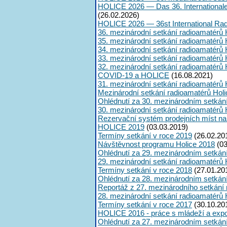
HOLICE 2026 — Das 36. International
(26.02.2026)
HOLICE 2026 — 36st International Ra
36. mezinárodní setkání radioamatérů 
35. mezinárodní setkání radioamatérů 
34. mezinárodní setkání radioamatérů 
33. mezinárodní setkání radioamatérů 
32. mezinárodní setkání radioamatérů 
COVID-19 a HOLICE
(16.08.2021)
31. mezinárodní setkání radioamatérů 
Mezinárodní setkání radioamatérů Hol
Ohlédnutí za 30. mezinárodním setkán
30. mezinárodní setkání radioamatérů 
Rezervační systém prodejních míst na
HOLICE 2019
(03.03.2019)
Termíny setkání v roce 2019
(26.02.20
Návštěvnost programu Holice 2018
(03
Ohlédnutí za 29. mezinárodním setkán
29. mezinárodní setkání radioamatérů 
Termíny setkání v roce 2018
(27.01.20
Ohlédnutí za 28. mezinárodním setkán
Reportáž z 27. mezinárodního setkání
28. mezinárodní setkání radioamatérů 
Termíny setkání v roce 2017
(30.10.20
HOLICE 2016 - práce s mládeží a expoz
Ohlédnutí za 27. mezinárodním setkán