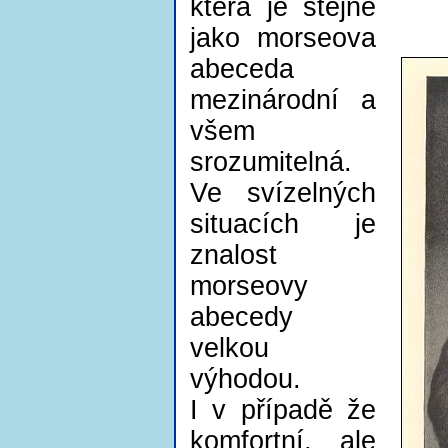
která je stejně
jako morseova
abeceda
mezinárodní a
všem
srozumitelná.
Ve svízelných
situacích je
znalost
morseovy
abecedy
velkou
výhodou.
I v případě že
komfortní, ale