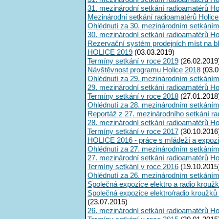
31. mezinárodní setkání radioamatérů Ho
Mezinárodní setkání radioamatérů Holic
Ohlédnutí za 30. mezinárodním setkáním
30. mezinárodní setkání radioamatérů Ho
Rezervační systém prodejních míst na b
HOLICE 2019
(03.03.2019)
Termíny setkání v roce 2019
(26.02.2019
Návštěvnost programu Holice 2018
(03.0
Ohlédnutí za 29. mezinárodním setkáním
29. mezinárodní setkání radioamatérů Ho
Termíny setkání v roce 2018
(27.01.2018
Ohlédnutí za 28. mezinárodním setkáním
Reportáž z 27. mezinárodního setkání r
28. mezinárodní setkání radioamatérů Ho
Termíny setkání v roce 2017
(30.10.2016
HOLICE 2016 - práce s mládeží a expozic
Ohlédnutí za 27. mezinárodním setkáním
27. mezinárodní setkání radioamatérů Ho
Termíny setkání v roce 2016
(19.10.2015
Ohlédnutí za 26. mezinárodním setkáním
Společná expozice elektro a radio krouž
Společná expozice elektro/radio kroužků
(23.07.2015)
26. mezinárodní setkání radioamatérů Ho