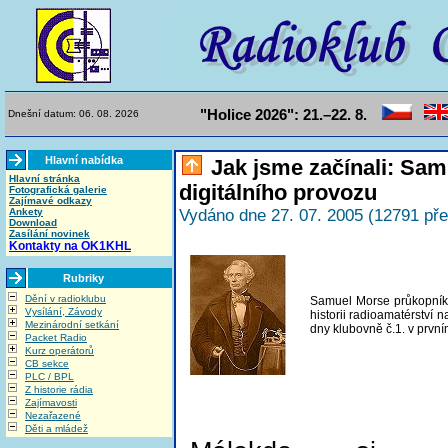
"Holice 2026": 21.–22. 8.
Dnešní datum: 06. 08. 2026
Hlavní nabídka
Jak jsme začínali: Sam
Hlavní stránka
digitálního provozu
Fotografická galerie
Zajímavé odkazy
Ankety
Vydáno dne 27. 07. 2005 (12791 pře
Download
Zasílání novinek
Kontakty na OK1KHL
Rubriky
Dění v radioklubu
Samuel Morse průkopník d
Vysílání, Závody
historii radioamatérství
Mezinárodní setkání
dny klubovně č.1. v první
Packet Radio
Kurz operátorů
CB sekce
PLC / BPL
Z historie rádia
Zajímavosti
Nezařazené
Děti a mládež