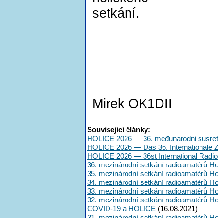
setkání.
Mirek OK1DII
Související články:
HOLICE 2026 — 36. međunarodni susret
HOLICE 2026 — Das 36. Internationale
HOLICE 2026 — 36st International Radi
36. mezinárodní setkání radioamatérů Ho
35. mezinárodní setkání radioamatérů Ho
34. mezinárodní setkání radioamatérů Ho
33. mezinárodní setkání radioamatérů Ho
32. mezinárodní setkání radioamatérů Ho
COVID-19 a HOLICE
(16.08.2021)
31. mezinárodní setkání radioamatérů Ho