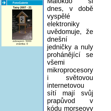
Málokdo si
FotoGalerie
dnes, v době
Tatry 2007 - 21
vyspělé
elektroniky
uvědomuje, že
dnešní
zobrazení: 5000
známka: 0
jedničky a nuly
prohánějící se
všemi
mikroprocesory
i světovou
internetovou
sítí mají svůj
prapůvod v
kódu morseovy