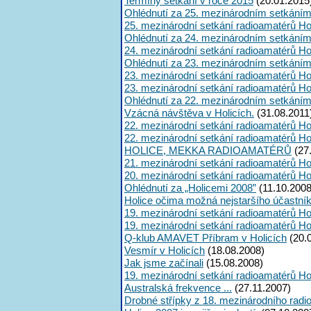
Termíny setkání v roce 2015
(20.01.2015
Ohlédnutí za 25. mezinárodním setkáním
25. mezinárodní setkání radioamatérů Ho
Ohlédnutí za 24. mezinárodním setkáním
24. mezinárodní setkání radioamatérů Ho
Ohlédnutí za 23. mezinárodním setkáním
23. mezinárodní setkání radioamatérů Ho
23. mezinárodní setkání radioamatérů Ho
Ohlédnutí za 22. mezinárodním setkáním
Vzácná návštěva v Holicích.
(31.08.2011
22. mezinárodní setkání radioamatérů Ho
22. mezinárodní setkání radioamatérů Ho
HOLICE, MEKKA RADIOAMATÉRŮ
(27
21. mezinárodní setkání radioamatérů Ho
20. mezinárodní setkání radioamatérů Ho
Ohlédnutí za „Holicemi 2008”
(11.10.2008
Holice očima možná nejstaršího účastní
19. mezinárodní setkání radioamatérů Ho
19. mezinárodní setkání radioamatérů Ho
Q-klub AMAVET Příbram v Holicích
(20.
Vesmír v Holicích
(18.08.2008)
Jak jsme začínali
(15.08.2008)
19. mezinárodní setkání radioamatérů Ho
Australská frekvence ...
(27.11.2007)
Drobné střípky z 18. mezinárodního radi