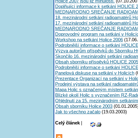
Holice 2007 jsou již minulostí.
(07.10.200
Doplňující informace k setkání HOLICE 
MEDNARODNO SREČANJE RADIOAMA
18. mezinárodní setkání radioamatérů Ho
17. mezinárodní setkání radioamatérů Hol
MEDNARODNO SREČANJE RADIOAMA
Doprovodný program na setkání v Holicí
Workshop na setkání Holice 2006
(17.06
Podrobnější informace o setkání HOLICE
Výzva autorům příspěvků do Sborníku 
Skončilo 16. mezinárodní setkání radioam
Obsah sborníku příspěvků HOLICE 200
Podrobnější informace o setkání HOLIC
Panelová diskuse na setkání v Holicích
(
Prezentace Organizací na setkání v Holi
Prodejní výstava na setkání radioamaté
Mapa Holic s označeným místem setkán
Blízké okolí Holic s vyznačením RZ-Rad
Ohlédnutí za 15. mezinárodním setkání
Obsah sborníku Holice 2003
(01.01.2005
Jak to všechno začalo
(19.03.2003)
Celý článek
|