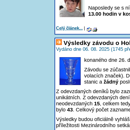
Naposledy se s ní
13.00 hodin v kos
Celý článek...
|
Výsledky závodu o Ho
Vydáno dne 06. 08. 2025 (1745 př
konaného dne 26. 
Závodu se zúčastni
volacích značek). D
stanic a
žádný
posl
Z odevzdaných deníků bylo z
unikátních. Z odevzdaných den
neodevzdaných
15
, celkem ted
bylo
43
. Celkový počet zaznam
Výsledky budou oficiálně vyhlá
příležitosti Mezinárodního setká