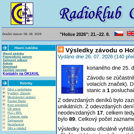
"Holice 2026": 21.–22. 8.
Dnešní datum: 08. 08. 2026
Hlavní nabídka
Výsledky závodu o Hol
Hlavní stránka
Vydáno dne 26. 07. 2026 (140 pře
Fotografická galerie
Zajímavé odkazy
Ankety
Download
konaného dne 25. 
Zasílání novinek
Kontakty na OK1KHL
Závodu se zúčastni
volacích značek). D
Rubriky
stanic a
1
poslucha
Dění v radioklubu
Vysílání, Závody
Mezinárodní setkání
Z odevzdaných deníků bylo z
Packet Radio
Kurz operátorů
unikátních. Z odevzdaných den
CB sekce
neodevzdaných
17
, celkem ted
PLC / BPL
Z historie rádia
bylo
89
. Celkový počet zaznam
Zajímavosti
Nezařazené
Výsledky budou oficiálně vyhlá
Děti a mládež