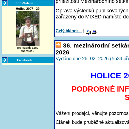
příležitosti Mezinárodního setká
FotoGalerie
Holice 2007 - 29
Oprava výsledků publikovaných 
zařazeny do MIXED namísto do
Celý článek...
|
36. mezinárodní setká
zobrazení: 5287
2026
známka: 0
Vydáno dne 26. 02. 2026 (5534 př
Facebook
HOLICE 20
PODROBNÉ IN
Vážení prodejci, věnujte pozorno
Článek bude průběžně aktualizová