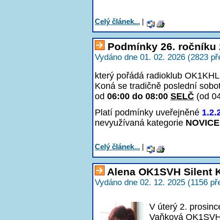
Celý článek...
|
Podmínky 26. ročníku 
Vydáno dne 01. 02. 2026 (2823 př
který pořádá radioklub OK1KHL 
Koná se tradičně poslední sobo
od
06:00 do 08:00
SELČ
(od 0
Platí podmínky uveřejněné
1.2.
nevyužívaná kategorie
NOVICE
Celý článek...
|
Alena OK1SVH Silent 
Vydáno dne 02. 12. 2025 (1156 př
V úterý 2. prosin
Vaňková OK1SVH