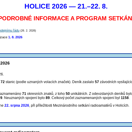
HOLICE 2026 — 21.–22. 8.
PODROBNÉ INFORMACE A PROGRAM SETKÁN
odejnímu řádu
(26. 2. 2026)
lizace
1. 8. 2026
 2026
26.
m
72
stanic (podle uznaných volacích značek). Deník zaslalo
57
závodních vysílající
 zaznamenáno
71
okresních znaků, z toho
50
unikátních. Z odevzdaných deníků by
69
. Neuznaných spojení bylo
89
. Celkový počet zaznamenaných spojení
byl
1158
.
dne
22. srpna 2026
, při příležitosti Mezinárodního setkání radioamatérů v Holicích.
susret radioamatera