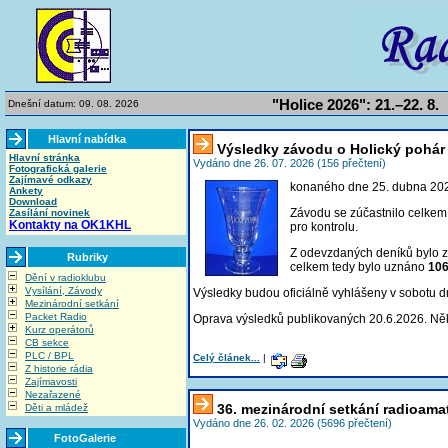
"Holice 2026": 21.–22. 8.
Dnešní datum: 09. 08. 2026
Hlavní nabídka
Výsledky závodu o Holický pohár
Hlavní stránka
Vydáno dne 26. 07. 2026 (156 přečtení)
Fotografická galerie
Zajímavé odkazy
konaného dne 25. dubna 20
Ankety
Download
Závodu se zúčastnilo celke
Zasílání novinek
Kontakty na OK1KHL
pro kontrolu
.
Z odevzdaných deníků bylo
Rubriky
celkem tedy bylo uznáno
10
Dění v radioklubu
Vysílání, Závody
Výsledky budou oficiálně vyhlášeny v sobotu 
Mezinárodní setkání
Packet Radio
Oprava výsledků publikovaných 20.6.2026. Ně
Kurz operátorů
CB sekce
PLC / BPL
Celý článek...
|
Z historie rádia
Zajímavosti
Nezařazené
36. mezinárodní setkání radioama
Děti a mládež
Vydáno dne 26. 02. 2026 (5696 přečtení)
FotoGalerie