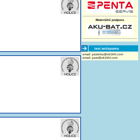
Materiální podpora
test antispamu
email:
moc.lhk1ko@akcitsap
email:
past@ok1khl.com