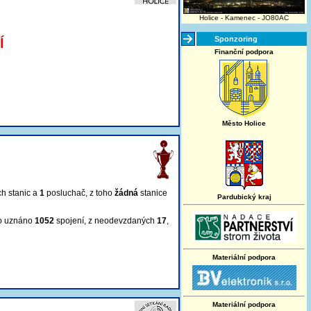
Holice - Kamenec - JO80AC
Sponzoring
Í
Finanční podpora
Město Holice
ch stanic a
1
posluchač
, z toho
žádná
stanice
Pardubický kraj
lo uznáno
1052
spojení, z neodevzdaných
17
,
Materiální podpora
Materiální podpora