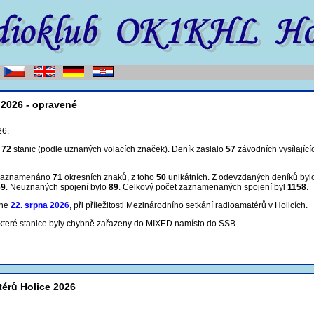
 2026 - opravené
26.
m
72
stanic (podle uznaných volacích značek). Deník zaslalo
57
závodních vysílající
 zaznamenáno
71
okresních znaků, z toho
50
unikátních. Z odevzdaných deníků by
69
. Neuznaných spojení bylo
89
. Celkový počet zaznamenaných spojení
byl
1158
.
dne
22. srpna 2026
, při příležitosti Mezinárodního setkání radioamatérů v Holicích.
které stanice byly chybně zařazeny do MIXED namísto do SSB.
térů Holice 2026