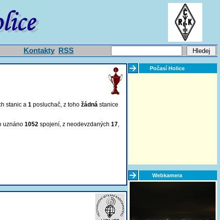
Kontakty
RSS
Počasí Holice
ch stanic a
1
posluchač
, z toho
žádná
stanice
lo uznáno
1052
spojení, z neodevzdaných
17
,
Webkamera