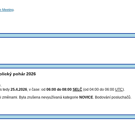
he Meeting
.
olický pohár 2026
.
os tedy
25.4.2026
, v čase: od
06:00 do 08:00
SELČ
(od 04:00 do 06:00
UTC
).
i změnami. Byla zrušena nevyužívaná kategorie
NOVICE
. Bodování posluchačů.