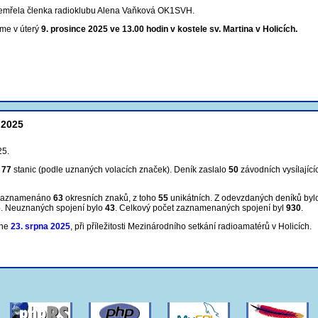
 zemřela členka radioklubu Alena Vaňková OK1SVH.
íme v úterý
9. prosince 2025 ve 13.00 hodin v kostele sv. Martina v Holicích.
 2025
25.
m
77
stanic (podle uznaných volacích značek). Deník zaslalo
50
závodních vysílající
 zaznamenáno
63
okresních znaků, z toho
55
unikátních. Z odevzdaných deníků by
6
. Neuznaných spojení bylo
43
. Celkový počet zaznamenaných spojení
byl
930
.
dne
23. srpna 2025
, při příležitosti Mezinárodního setkání radioamatérů v Holicích.