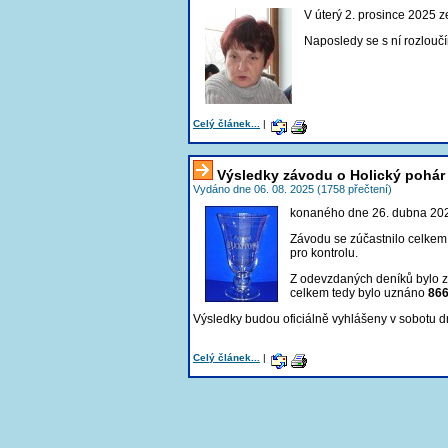
V úterý 2. prosince 2025
Naposledy se s ní rozlouč
Celý článek...
|
Výsledky závodu o Holický pohár
Vydáno dne 06. 08. 2025 (1758 přečtení)
konaného dne 26. dubna 20
Závodu se zúčastnilo celke
pro kontrolu
.
Z odevzdaných deníků bylo
celkem tedy bylo uznáno
86
Výsledky budou oficiálně vyhlášeny v sobotu 
Celý článek...
|