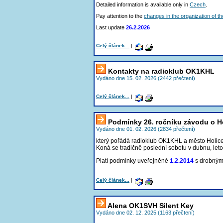
Detailed information is available only in
Czech
.
Pay attention to the
changes in the organization of t
Last update
26.2.2026
Celý článek...
|
Kontakty na radioklub OK1KHL
Vydáno dne 15. 02. 2026 (2442 přečtení)
Celý článek...
|
Podmínky 26. ročníku závodu o H
Vydáno dne 01. 02. 2026 (2834 přečtení)
který pořádá radioklub OK1KHL a město Holice
Koná se tradičně poslední sobotu v dubnu, let
Platí podmínky uveřejněné
1.2.2014
s drobným
Celý článek...
|
Alena OK1SVH Silent Key
Vydáno dne 02. 12. 2025 (1163 přečtení)