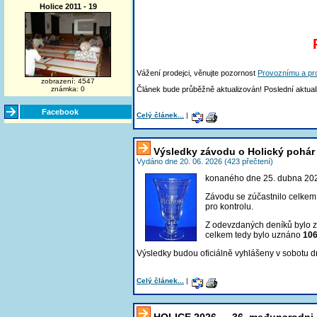
Holice 2011 - 19
Vážení prodejci, věnujte pozornost
Provoznímu a pr
zobrazení: 4547
Článek bude průběžně aktualizován! Poslední aktua
známka: 0
Facebook
Celý článek...
|
Výsledky závodu o Holický pohár
Vydáno dne 20. 06. 2026 (423 přečtení)
konaného dne 25. dubna 20
Závodu se zúčastnilo celke
pro kontrolu
.
Z odevzdaných deníků bylo
celkem tedy bylo uznáno
10
Výsledky budou oficiálně vyhlášeny v sobotu 
Celý článek...
|
HOLICE 2026 — 36. međunarodni 