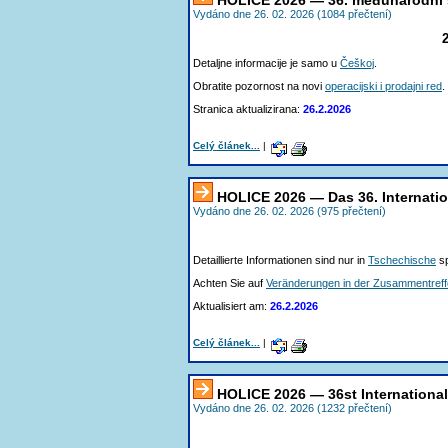
Vydáno dne 26. 02. 2026 (1084 přečtení)
Detaljne informacije je samo u
Češkoj
.
Obratite pozornost na novi
operacijski i prodajni red
.
Stranica aktualizirana:
26.2.2026
Celý článek...
|
HOLICE 2026 — Das 36. Internati
Vydáno dne 26. 02. 2026 (975 přečtení)
Detaillierte Informationen sind nur in
Tschechische
sp
Achten Sie auf
Veränderungen in der Zusammentref
Aktualisiert am:
26.2.2026
Celý článek...
|
HOLICE 2026 — 36st Internationa
Vydáno dne 26. 02. 2026 (1232 přečtení)