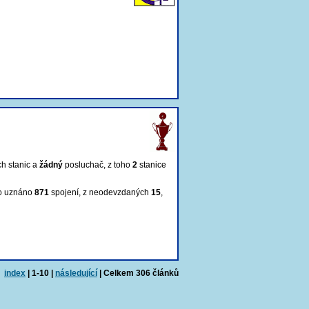
ch stanic a
žádný
posluchač
, z toho
2
stanice
lo uznáno
871
spojení, z neodevzdaných
15
,
index
| 1-10 |
následující
| Celkem 306 článků