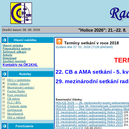
"Holice 2026": 21.–22. 8.
Dnešní datum: 08. 08. 2026
Hlavní nabídka
Termíny setkání v roce 2018
Hlavní stránka
Vydáno dne 27. 01. 2018 (7126 přečtení)
Fotografická galerie
Zajímavé odkazy
Ankety
TERM
Download
Zasílání novinek
Kontakty na OK1KHL
22. CB a AMA setkání - 5. k
Rubriky
29. mezinárodní setkání rad
Dění v radioklubu
Vysílání, Závody
Mezinárodní setkání
Packet Radio
Kurz operátorů
CB sekce
Související články:
PLC / BPL
HOLICE 2026 — 36. međunarodni susret radioamatera
HOLICE 2026 — Das 36. Internationale Zusammentref
Z historie rádia
HOLICE 2026 — 36st International Radio-amateur Mee
Zajímavosti
36. mezinárodní setkání radioamatérů Holice 2026
(26.
Nezařazené
35. mezinárodní setkání radioamatérů Holice 2025
(15.
Děti a mládež
34. mezinárodní setkání radioamatérů Holice 2024
(14.
33. mezinárodní setkání radioamatérů Holice 2023
(19.
32. mezinárodní setkání radioamatérů Holice 2022
(01.
FotoGalerie
COVID-19 a HOLICE
(16.08.2021)