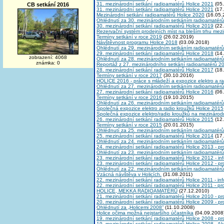
31. mezinárodní setkání radioamatérů Holice 2021
(05.
CB setkání 2016
31. mezinárodní setkání radioamatérů Holice 2021
(17.
Mezinárodní setkání radioamatérů Holice 2020
(16.05.
Ohlédnutí za 30. mezinárodním setkáním radioamatérů
30. mezinárodní setkání radioamatérů Holice 2019
(22.
Rezervační systém prodejních míst na bleším trhu me
Termíny setkání v roce 2019
(26.02.2019)
Návštěvnost programu Holice 2018
(03.09.2018)
Ohlédnutí za 29. mezinárodním setkáním radioamatérů
29. mezinárodní setkání radioamatérů Holice 2018
(14.
zobrazení: 4068
Ohlédnutí za 28. mezinárodním setkáním radioamatérů
známka: 0
Reportáž z 27. mezinárodního setkání radioamatérů 2
28. mezinárodní setkání radioamatérů Holice 2017
(18.
Termíny setkání v roce 2017
(30.10.2016)
HOLICE 2016 - práce s mládeží a expozice elektro a r
Ohlédnutí za 27. mezinárodním setkáním radioamatérů
27. mezinárodní setkání radioamatérů Holice 2016
(06.
Termíny setkání v roce 2016
(19.10.2015)
Ohlédnutí za 26. mezinárodním setkáním radioamatérů
Společná expozice elektro a radio kroužků Holice 2015
Společná expozice elektro/radio kroužků na mezinárod
26. mezinárodní setkání radioamatérů Holice 2015
(12.
Termíny setkání v roce 2015
(20.01.2015)
Ohlédnutí za 25. mezinárodním setkáním radioamatérů
25. mezinárodní setkání radioamatérů Holice 2014
(17.
Ohlédnutí za 24. mezinárodním setkáním radioamatérů
24. mezinárodní setkání radioamatérů Holice 2013 - p
Ohlédnutí za 23. mezinárodním setkáním radioamatérů
23. mezinárodní setkání radioamatérů Holice 2012 - in
23. mezinárodní setkání radioamatérů Holice 2012 - p
Ohlédnutí za 22. mezinárodním setkáním radioamatérů
Vzácná návštěva v Holicích.
(31.08.2011)
22. mezinárodní setkání radioamatérů Holice 2011 - in
22. mezinárodní setkání radioamatérů Holice 2011 - p
HOLICE, MEKKA RADIOAMATÉRŮ
(27.12.2010)
21. mezinárodní setkání radioamatérů Holice 2010 - p
20. mezinárodní setkání radioamatérů Holice 2009 - p
Ohlédnutí za „Holicemi 2008”
(11.10.2008)
Holice očima možná nejstaršího účastníka
(04.09.2008
19. mezinárodní setkání radioamatérů Holice 2008 - p
19. mezinárodní setkání radioamatérů Holice 2008 - A