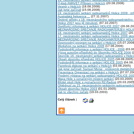
Q-klub AMAVET Příbram v Holicích
(20.08.2008)
Vesmír v Holicích
(18.08.2008)
Jak jsme začínali
(15.08.2008)
19. mezinárodní setkání radioamatérů Holice 2008 - in
Australská frekvence ...
(27.11.2007)
Drobné střípky z 18. mezinárodního radioamatérského 
Holice 2007 jsou již minulostí.
(07.10.2007)
Doplňující informace k setkání HOLICE 2007
(26.06.20
MEDNARODNO SREČANJE RADIOAMATERJEV HOLIC
18. mezinárodní setkání radioamatérů Holice 2007
(20.
17. mezinárodní setkání radioamatérů Holice 2006 skon
MEDNARODNO SREČANJE RADIOAMATERJEV HOLIC
Doprovodný program na setkání v Holicích
(15.07.2006
Workshop na setkání Holice 2006
(17.06.2006)
Podrobnější informace o setkání HOLICE - 2006
(03.0
Výzva autorům příspěvků do Sborníku HOLICE 2006
(
Skončilo 16. mezinárodní setkání radioamatérů v Holic
Obsah sborníku příspěvků HOLICE 2005
(18.08.2005)
Podrobnější informace o setkání HOLICE 2005
(04.08.
Panelová diskuse na setkání v Holicích
(03.08.2005)
Jak jsme začínali: Samuel Morse - průkopník digitálníh
Prezentace Organizací na setkání v Holicích
(07.07.20
Prodejní výstava na setkání radioamatérů HOLICE 20
Mapa Holic s označeným místem setkání
(20.03.2005)
Blízké okolí Holic s vyznačením RZ-Radost
(20.03.2005
Ohlédnutí za 15. mezinárodním setkáním radioamaté
Obsah sborníku Holice 2003
(01.01.2005)
Jak to všechno začalo
(19.03.2003)
Celý článek
|
T