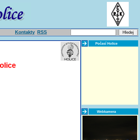
Kontakty
RSS
Počasí Holice
olice
Webkamera