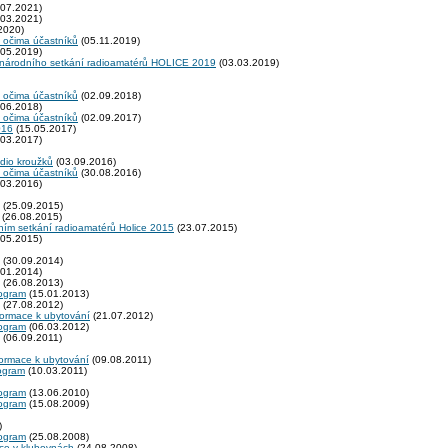
07.2021)
03.2021)
2020)
 očima účastníků
(05.11.2019)
05.2019)
zinárodního setkání radioamatérů HOLICE 2019
(03.03.2019)
 očima účastníků
(02.09.2018)
06.2018)
 očima účastníků
(02.09.2017)
016
(15.05.2017)
03.2017)
adio kroužků
(03.09.2016)
 očima účastníků
(30.08.2016)
03.2016)
(25.09.2015)
(26.08.2015)
ním setkání radioamatérů Holice 2015
(23.07.2015)
05.2015)
(30.09.2014)
01.2014)
(26.08.2013)
rogram
(15.01.2013)
(27.08.2012)
formace k ubytování
(21.07.2012)
rogram
(06.03.2012)
(06.09.2011)
formace k ubytování
(09.08.2011)
rogram
(10.03.2011)
rogram
(13.06.2010)
rogram
(15.08.2009)
)
rogram
(25.08.2008)
kce v klubovnách
(24.08.2008)