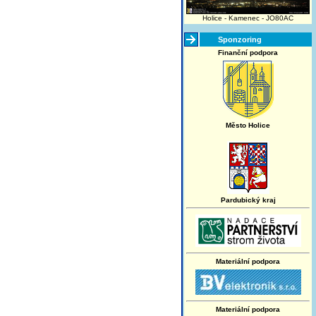
Holice - Kamenec - JO80AC
Sponzoring
Finanční podpora
Město Holice
Pardubický kraj
Materiální podpora
Materiální podpora