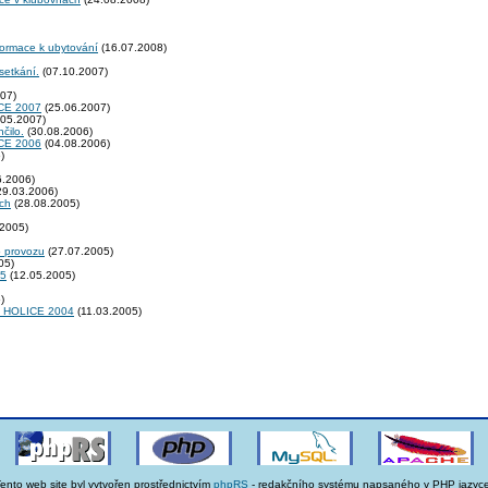
formace k ubytování
(16.07.2008)
setkání.
(07.10.2007)
07)
E 2007
(25.06.2007)
05.2007)
čilo.
(30.08.2006)
E 2006
(04.08.2006)
)
6.2006)
29.03.2006)
ích
(28.08.2005)
2005)
o provozu
(27.07.2005)
05)
05
(12.05.2005)
)
rů HOLICE 2004
(11.03.2005)
ento web site byl vytvořen prostřednictvím
phpRS
- redakčního systému napsaného v PHP jazyce