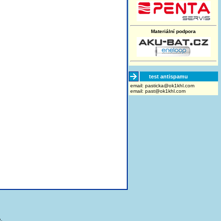
Materiální podpora
test antispamu
email:
moc.lhk1ko@akcitsap
email:
past@ok1khl.com
.