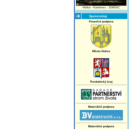
Holice - Kamenec - JO80AC
Sponzoring
Finanční podpora
Město Holice
Pardubický kraj
Materiální podpora
Materiální podpora