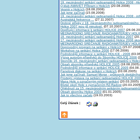
19. mezinárodní setkání radioamatérů Holice 2008 - A
Q-klub AMAVET Příbram v Holicích
(20.08.2008)
Vesmír v Holicích
(18.08.2008)
Jak jsme začínali
(15.08.2008)
19. mezinárodní setkání radioamatérů Holice 2008 - in
Australská frekvence ...
(27.11.2007)
Drobné střípky z 18. mezinárodního radioamatérského 
Holice 2007 jsou již minulostí.
(07.10.2007)
Doplňující informace k setkání HOLICE 2007
(26.06.20
MEDNARODNO SREČANJE RADIOAMATERJEV HOLIC
18. mezinárodní setkání radioamatérů Holice 2007
(20.
17. mezinárodní setkání radioamatérů Holice 2006 skon
MEDNARODNO SREČANJE RADIOAMATERJEV HOLIC
Doprovodný program na setkání v Holicích
(15.07.2006
Workshop na setkání Holice 2006
(17.06.2006)
Podrobnější informace o setkání HOLICE - 2006
(03.0
Výzva autorům příspěvků do Sborníku HOLICE 2006
(
Skončilo 16. mezinárodní setkání radioamatérů v Holic
Obsah sborníku příspěvků HOLICE 2005
(18.08.2005)
Podrobnější informace o setkání HOLICE 2005
(04.08.
Panelová diskuse na setkání v Holicích
(03.08.2005)
Jak jsme začínali: Samuel Morse - průkopník digitálníh
Prodejní výstava na setkání radioamatérů HOLICE 20
Mapa Holic s označeným místem setkání
(20.03.2005)
Blízké okolí Holic s vyznačením RZ-Radost
(20.03.2005
Ohlédnutí za 15. mezinárodním setkáním radioamaté
Obsah sborníku Holice 2003
(01.01.2005)
Jak to všechno začalo
(19.03.2003)
Celý článek
|
T