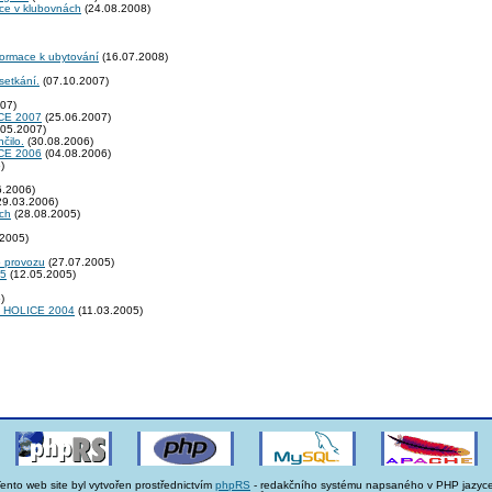
kce v klubovnách
(24.08.2008)
formace k ubytování
(16.07.2008)
setkání.
(07.10.2007)
07)
E 2007
(25.06.2007)
05.2007)
čilo.
(30.08.2006)
E 2006
(04.08.2006)
)
6.2006)
29.03.2006)
ích
(28.08.2005)
2005)
o provozu
(27.07.2005)
05
(12.05.2005)
)
rů HOLICE 2004
(11.03.2005)
ento web site byl vytvořen prostřednictvím
phpRS
- redakčního systému napsaného v PHP jazyce