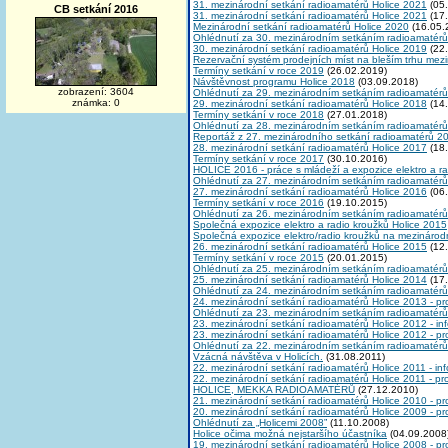
31. mezinárodní setkání radioamatérů Holice 2021
(05.
CB setkání 2016
31. mezinárodní setkání radioamatérů Holice 2021
(17.
Mezinárodní setkání radioamatérů Holice 2020
(16.05.
Ohlédnutí za 30. mezinárodním setkáním radioamatérů
30. mezinárodní setkání radioamatérů Holice 2019
(22.
Rezervační systém prodejních míst na bleším trhu me
Termíny setkání v roce 2019
(26.02.2019)
Návštěvnost programu Holice 2018
(03.09.2018)
zobrazení: 3604
Ohlédnutí za 29. mezinárodním setkáním radioamatérů
známka: 0
29. mezinárodní setkání radioamatérů Holice 2018
(14.
Termíny setkání v roce 2018
(27.01.2018)
Ohlédnutí za 28. mezinárodním setkáním radioamatérů
Reportáž z 27. mezinárodního setkání radioamatérů 2
28. mezinárodní setkání radioamatérů Holice 2017
(18.
Termíny setkání v roce 2017
(30.10.2016)
HOLICE 2016 - práce s mládeží a expozice elektro a r
Ohlédnutí za 27. mezinárodním setkáním radioamatérů
27. mezinárodní setkání radioamatérů Holice 2016
(06.
Termíny setkání v roce 2016
(19.10.2015)
Ohlédnutí za 26. mezinárodním setkáním radioamatérů
Společná expozice elektro a radio kroužků Holice 2015
Společná expozice elektro/radio kroužků na mezinárod
26. mezinárodní setkání radioamatérů Holice 2015
(12.
Termíny setkání v roce 2015
(20.01.2015)
Ohlédnutí za 25. mezinárodním setkáním radioamatérů
25. mezinárodní setkání radioamatérů Holice 2014
(17.
Ohlédnutí za 24. mezinárodním setkáním radioamatérů
24. mezinárodní setkání radioamatérů Holice 2013 - p
Ohlédnutí za 23. mezinárodním setkáním radioamatérů
23. mezinárodní setkání radioamatérů Holice 2012 - in
23. mezinárodní setkání radioamatérů Holice 2012 - p
Ohlédnutí za 22. mezinárodním setkáním radioamatérů
Vzácná návštěva v Holicích.
(31.08.2011)
22. mezinárodní setkání radioamatérů Holice 2011 - in
22. mezinárodní setkání radioamatérů Holice 2011 - p
HOLICE, MEKKA RADIOAMATÉRŮ
(27.12.2010)
21. mezinárodní setkání radioamatérů Holice 2010 - p
20. mezinárodní setkání radioamatérů Holice 2009 - p
Ohlédnutí za „Holicemi 2008”
(11.10.2008)
Holice očima možná nejstaršího účastníka
(04.09.2008
19. mezinárodní setkání radioamatérů Holice 2008 - p