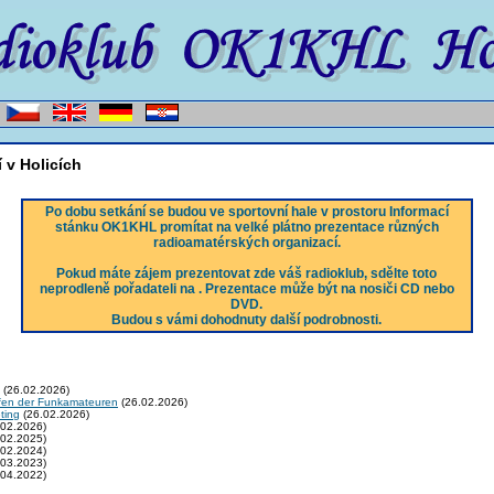
 v Holicích
Po dobu setkání se budou ve sportovní hale v prostoru Informací
stánku OK1KHL promítat na velké plátno prezentace různých
radioamatérských organizací.
Pokud máte zájem prezentovat zde váš radioklub, sdělte toto
neprodleně pořadateli na
. Prezentace může být na nosiči CD nebo
DVD.
Budou s vámi dohodnuty další podrobnosti.
(26.02.2026)
fen der Funkamateuren
(26.02.2026)
ting
(26.02.2026)
02.2026)
02.2025)
02.2024)
03.2023)
04.2022)