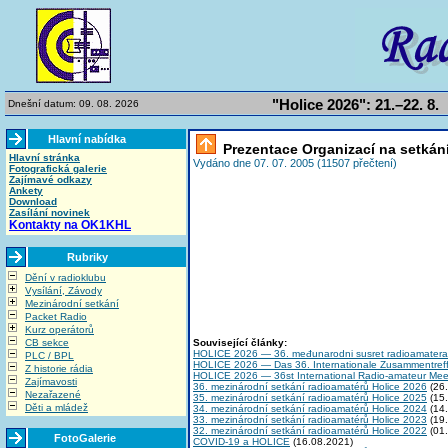
"Holice 2026": 21.–22. 8.
Dnešní datum: 09. 08. 2026
Hlavní nabídka
Prezentace Organizací na setkání
Hlavní stránka
Vydáno dne 07. 07. 2005 (11507 přečtení)
Fotografická galerie
Zajímavé odkazy
Ankety
Download
Zasílání novinek
Kontakty na OK1KHL
Rubriky
Dění v radioklubu
Vysílání, Závody
Mezinárodní setkání
Packet Radio
Kurz operátorů
CB sekce
Související články:
HOLICE 2026 — 36. međunarodni susret radioamatera
PLC / BPL
HOLICE 2026 — Das 36. Internationale Zusammentref
Z historie rádia
HOLICE 2026 — 36st International Radio-amateur Mee
Zajímavosti
36. mezinárodní setkání radioamatérů Holice 2026
(26.
Nezařazené
35. mezinárodní setkání radioamatérů Holice 2025
(15.
Děti a mládež
34. mezinárodní setkání radioamatérů Holice 2024
(14.
33. mezinárodní setkání radioamatérů Holice 2023
(19.
32. mezinárodní setkání radioamatérů Holice 2022
(01.
FotoGalerie
COVID-19 a HOLICE
(16.08.2021)