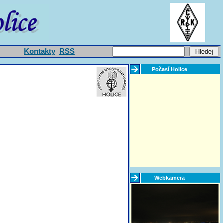
Kontakty
RSS
Počasí Holice
Webkamera