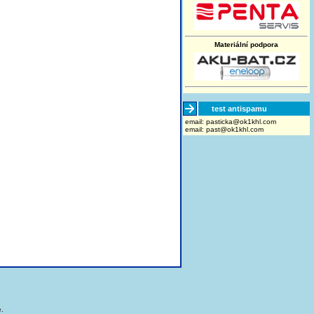
Materiální podpora
test antispamu
email:
moc.lhk1ko@akcitsap
email:
past@ok1khl.com
.