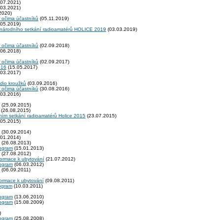
07.2021)
03.2021)
2020)
 očima účastníků
(05.11.2019)
05.2019)
zinárodního setkání radioamatérů HOLICE 2019
(03.03.2019)
 očima účastníků
(02.09.2018)
06.2018)
 očima účastníků
(02.09.2017)
016
(15.05.2017)
03.2017)
adio kroužků
(03.09.2016)
 očima účastníků
(30.08.2016)
03.2016)
(25.09.2015)
(26.08.2015)
ním setkání radioamatérů Holice 2015
(23.07.2015)
05.2015)
(30.09.2014)
01.2014)
(26.08.2013)
rogram
(15.01.2013)
(27.08.2012)
formace k ubytování
(21.07.2012)
rogram
(06.03.2012)
(06.09.2011)
formace k ubytování
(09.08.2011)
rogram
(10.03.2011)
rogram
(13.06.2010)
rogram
(15.08.2009)
)
rogram
(25.08.2008)