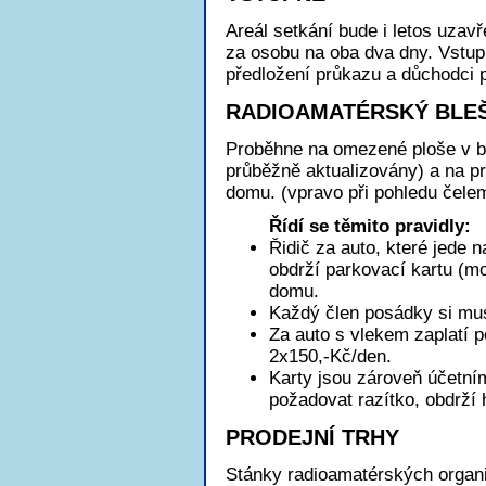
Areál setkání bude i letos uzav
za osobu na oba dva dny. Vstupné
předložení průkazu a důchodci p
RADIOAMATÉRSKÝ BLEŠ
Proběhne na omezené ploše v b
průběžně aktualizovány) a na pro
domu. (vpravo při pohledu čele
Řídí se těmito pravidly:
Řidič za auto, které jede n
obdrží parkovací kartu (mo
domu.
Každý člen posádky si mus
Za auto s vlekem zaplatí p
2x150,-Kč/den.
Karty jsou zároveň účetn
požadovat razítko, obdrží
PRODEJNÍ TRHY
Stánky radioamatérských organi