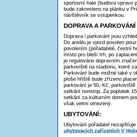
sportovní hale (budova vpravo p
bude zakresleno na plánku v Pr
návštěvník se vstupenkou.
DOPRAVA A PARKOVÁNÍ
Doprava i parkování jsou vzhle
Do areálu je vjezd povolen pou
povolením (pořadatelé, čestní ho
místo pro bleší trh, po zaplacen
je regulováno dopravním značen
parkoviště na stadionu, které za
Parkování bude možné také v ok
ploše hřiště bude zřízeno place
parkování je 50,-Kč, parkoviště
setkání nonstop. Za poplatek 1
setkání za kulturním domem pod
však velmi omezený.
UBYTOVÁNÍ:
Ubytování pořadatel nezajišťuje 
ubytovacích zařízeních V Holic