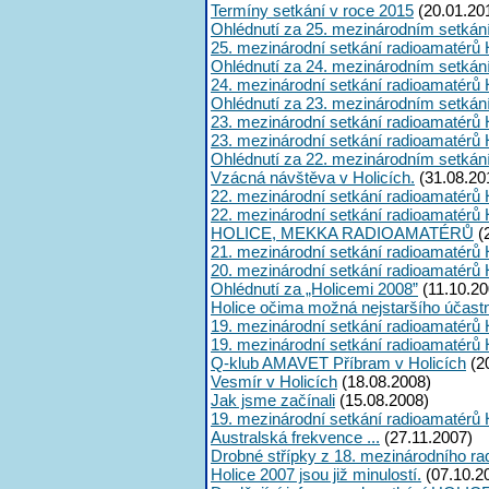
Termíny setkání v roce 2015
(20.01.20
Ohlédnutí za 25. mezinárodním setkán
25. mezinárodní setkání radioamatérů 
Ohlédnutí za 24. mezinárodním setkán
24. mezinárodní setkání radioamatérů 
Ohlédnutí za 23. mezinárodním setkán
23. mezinárodní setkání radioamatérů 
23. mezinárodní setkání radioamatérů 
Ohlédnutí za 22. mezinárodním setkán
Vzácná návštěva v Holicích.
(31.08.20
22. mezinárodní setkání radioamatérů 
22. mezinárodní setkání radioamatérů 
HOLICE, MEKKA RADIOAMATÉRŮ
(
21. mezinárodní setkání radioamatérů 
20. mezinárodní setkání radioamatérů 
Ohlédnutí za „Holicemi 2008”
(11.10.20
Holice očima možná nejstaršího účast
19. mezinárodní setkání radioamatérů 
19. mezinárodní setkání radioamatérů 
Q-klub AMAVET Příbram v Holicích
(2
Vesmír v Holicích
(18.08.2008)
Jak jsme začínali
(15.08.2008)
19. mezinárodní setkání radioamatérů 
Australská frekvence ...
(27.11.2007)
Drobné střípky z 18. mezinárodního ra
Holice 2007 jsou již minulostí.
(07.10.2