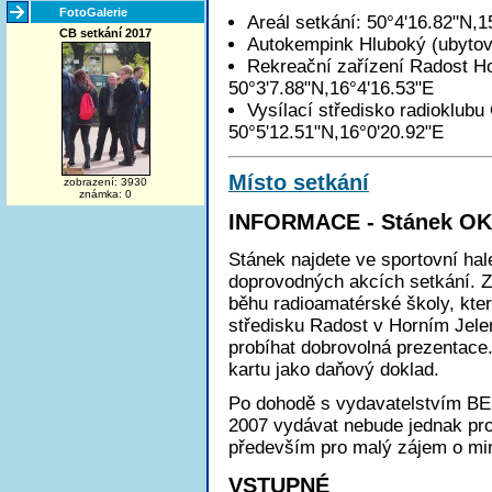
FotoGalerie
Areál setkání: 50°4'16.82"N,1
CB setkání 2017
Autokempink Hluboký (ubytová
Rekreační zařízení Radost Hor
50°3'7.88"N,16°4'16.53"E
Vysílací středisko radioklu
50°5'12.51"N,16°0'20.92"E
Místo setkání
zobrazení: 3930
známka: 0
INFORMACE - Stánek O
Stánek najdete ve sportovní ha
doprovodných akcích setkání. Z
běhu radioamatérské školy, kte
středisku Radost v Horním Jele
probíhat dobrovolná prezentace
kartu jako daňový doklad.
Po dohodě s vydavatelstvím BEN 
2007 vydávat nebude jednak pro
především pro malý zájem o min
VSTUPNÉ