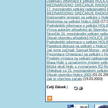
Doplňující informace k setkání HOLIC
MEDNARODNO SREČANJE RADIOA
17. mezinárodní setkání radioamatérů 
MEDNARODNO SREČANJE RADIOA
Doprovodný program na setkání v Holi
Workshop na setkání Holice 2006
(17.
Podrobnější informace o setkání HOLI
Výzva autorům příspěvků do Sborník
Skončilo 16. mezinárodní setkání radi
Obsah sborníku příspěvků HOLICE 20
Podrobnější informace o setkání HOL
Panelová diskuse na setkání v Holicíc
Jak jsme začínali: Samuel Morse - průk
Prezentace Organizací na setkání v Ho
Prodejní výstava na setkání radioama
Mapa Holic s označeným místem setk
Blízké okolí Holic s vyznačením RZ-R
Ohlédnutí za 15. mezinárodním setká
Obsah sborníku Holice 2003
(01.01.20
Jak to všechno začalo
(19.03.2003)
Celý článek
|