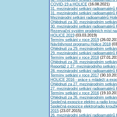
COVID-19 a HOLICE
(16.08.2021)
31. mezinárodní setkání radioamatérů 
31. mezinárodní setkání radioamatérů 
Mezinárodní setkání radioamatérů Hol
Ohlédnutí za 30. mezinárodním setkán
30. mezinárodní setkání radioamatérů 
Rezervační systém prodejních míst na
HOLICE 2019
(03.03.2019)
Termíny setkání v roce 2019
(26.02.20
Návštěvnost programu Holice 2018
(03
Ohlédnutí za 29. mezinárodním setkán
29. mezinárodní setkání radioamatérů 
Termíny setkání v roce 2018
(27.01.20
Ohlédnutí za 28. mezinárodním setkán
Reportáž z 27. mezinárodního setkání
28. mezinárodní setkání radioamatérů 
Termíny setkání v roce 2017
(30.10.20
HOLICE 2016 - práce s mládeží a expoz
Ohlédnutí za 27. mezinárodním setkán
27. mezinárodní setkání radioamatérů 
Termíny setkání v roce 2016
(19.10.20
Ohlédnutí za 26. mezinárodním setkán
Společná expozice elektro a radio kro
Společná expozice elektro/radio krouž
2015
(23.07.2015)
26. mezinárodní setkání radioamatérů 