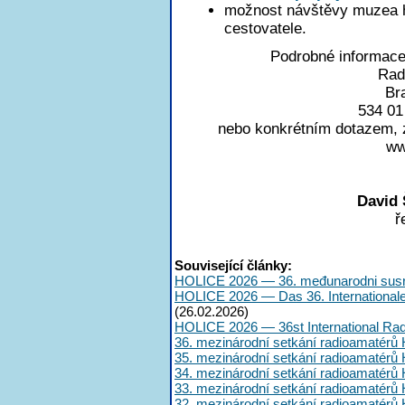
možnost návštěvy muzea ho
cestovatele.
Podrobné informace
Rad
Br
534 01
nebo konkrétním dotazem, 
ww
David
ř
Související články:
HOLICE 2026 — 36. međunarodni susr
HOLICE 2026 — Das 36. International
(26.02.2026)
HOLICE 2026 — 36st International Ra
36. mezinárodní setkání radioamatérů 
35. mezinárodní setkání radioamatérů 
34. mezinárodní setkání radioamatérů 
33. mezinárodní setkání radioamatérů 
32. mezinárodní setkání radioamatérů 