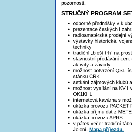
pozornosti.
STRUČNÝ PROGRAM SET
odborné přednášky v klubo
prezentace českých i zahr
radioamatérská prodejní v
výstavky historické, vojen
techniky
tradiční „bleší trh“ na pro
slavnostní předávání cen,
aktivity a závody.
možnost potvrzení QSL 
stánku ČRK
setkání zájmových klubů a
možnost vysílání na KV i 
OK1KHL
internetová kavárna s možn
ukázka provozu PACKET
ukázka příjmu dat z METEO
ukázka provozu APRS
v pátek večer tradiční táb
Jelení.
Mapa příjezdu.