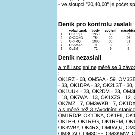
- ve sloupci "20,40,60" je počet s
Deník pro kontrolu zaslali
volací znak
body
spojení
násobič
1.
OK1KQJ
1950
50
39
2.
OK2OKO
754
29
26
3.
OK4RQ
1085
35
31
4.
OK5MAX
9
3
3
5.
OL6M
72
9
8
Deník nezaslali
a měli spojení nejméně se 3 závod
:
OK1RZ - 68, OM5AA - 59, OM3SE
- 33, OK1DPA - 32, OK2LST - 30
OK1UUK - 23, OK2DM - 23, OM3E
- 18, OK7WA - 13, OK1XZS - 12, 
OK7MZ - 7, OM3WKB - 7, OK1DXP
a s méně než 3 závodními stanice
OM1RD/P, OK1DKA, OK1FII, OK
OK1PH, OK1REG, OK1REM, OK
OK3WBY, OK4RX, OM0AQJ, OM
OM3CAQ, OM3CFF, OM3KMW, 