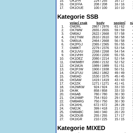
15.
OK1FH
224 / 255
16 / 17
16.
OK1FFA
208 / 208
16 / 16
17.
OK1OUE
100 / 100
10 / 10
Kategorie SSB
volací znak
body
spojení
n
1.
OM2RL
2867 / 2976
61 / 62
2.
OK7WW
2655 / 2655
59 / 59
3.
OM0AJ
2622 / 2668
57 / 58
4.
OK1TNM
2610 / 2610
58 / 58
5.
OM0UA
2464 / 2668
56 / 58
6.
OK2PGJ
2365 / 2365
55 / 55
7.
OM8KT
2279 / 2376
53 / 54
8.
OK1UVU
2268 / 2268
54 / 54
9.
OK1VHH
2200 / 2200
55 / 55
10.
OK1DEZ
2080 / 2214
52 / 54
11.
OM3WBY
2080 / 2132
52 / 52
12.
OK1MJA
1989 / 1989
51 / 51
13.
OK2PJW
1900 / 1938
50 / 51
14.
OK1FUU
1862 / 1862
49 / 49
15.
OM0AD
1530 / 1575
45 / 45
16.
OK5AW
1419 / 1419
43 / 43
17.
OK2ZK
1271 / 1271
41 / 41
18.
OK2WKW
924 / 924
33 / 33
19.
OK4K
858 / 858
33 / 33
20.
OK6AB
780 / 780
30 / 30
21.
OK1NMP
754 / 810
29 / 30
22.
OM8ARG
750 / 750
30 / 30
23.
OK1KHL
672 / 672
28 / 28
24.
OM2JK
399 / 418
21 / 22
25.
OM8ABC
340 / 340
20 / 20
26.
OK2DUB
255 / 255
17 / 17
27.
OK1IGR
210 / 225
15 / 15
Kategorie MIXED