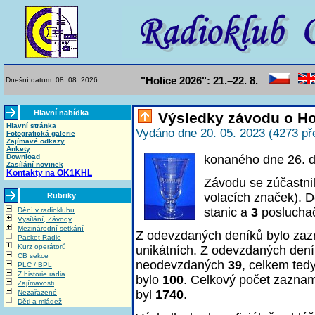
"Holice 2026": 21.–22. 8.
Dnešní datum: 08. 08. 2026
Hlavní nabídka
Výsledky závodu o Ho
Hlavní stránka
Vydáno dne 20. 05. 2023 (4273 př
Fotografická galerie
Zajímavé odkazy
Ankety
Download
konaného dne 26. 
Zasílání novinek
Kontakty na OK1KHL
Závodu se zúčastni
volacích značek). D
Rubriky
stanic a
3
poslucha
Dění v radioklubu
Vysílání, Závody
Mezinárodní setkání
Z odevzdaných deníků bylo z
Packet Radio
Kurz operátorů
unikátních. Z odevzdaných den
CB sekce
neodevzdaných
39
, celkem ted
PLC / BPL
Z historie rádia
bylo
100
. Celkový počet zazna
Zajímavosti
byl
1740
.
Nezařazené
Děti a mládež