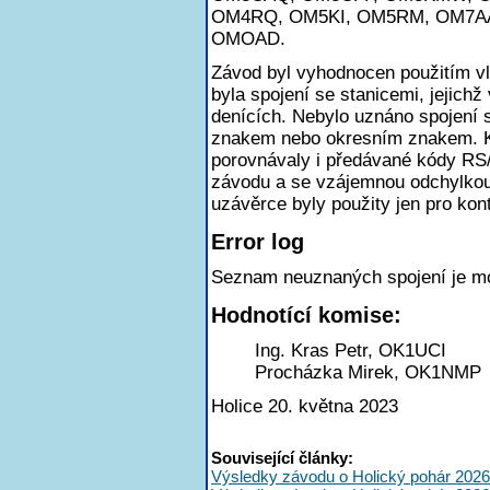
OM4RQ, OM5KI, OM5RM, OM7AA
OMOAD.
Závod byl vyhodnocen použitím v
byla spojení se stanicemi, jejichž
denících. Nebylo uznáno spojení
znakem nebo okresním znakem. K
porovnávaly i předávané kódy RS
závodu a se vzájemnou odchylkou
uzávěrce byly použity jen pro kont
Error log
Seznam neuznaných spojení je m
Hodnotící komise:
Ing. Kras Petr, OK1UCI
Procházka Mirek, OK1NMP
Holice 20. května 2023
Související články:
Výsledky závodu o Holický pohár 2026