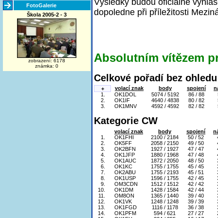
Výsledky budou oficiálně vyhlá
FotoGalerie
dopoledne při příležitosti Mezin
Škola 2005-2 - 3
Absolutním vítězem p
zobrazení: 6178
známka: 0
Celkové pořadí bez ohledu 
volací znak
body
spojení
n
+
1.
OK1DOL
5074 / 5192
86 / 88
2.
OK1IF
4640 / 4838
80 / 82
3.
OK1MNV
4592 / 4592
82 / 82
Kategorie CW
volací znak
body
spojení
n
1.
OK1FHI
2100 / 2184
50 / 52
2.
OK5FF
2058 / 2150
49 / 50
3.
OK2BFN
1927 / 1927
47 / 47
4.
OK1JFP
1880 / 1968
47 / 48
5.
OK1AUC
1872 / 2050
48 / 50
6.
OK1KC
1755 / 1755
45 / 45
7.
OK2ABU
1755 / 2193
45 / 51
8.
OK1USP
1596 / 1755
42 / 45
9.
OM3CDN
1512 / 1512
42 / 42
10.
OK1DM
1428 / 1584
42 / 44
11.
OM8ON
1365 / 1440
39 / 40
12.
OK1VK
1248 / 1248
39 / 39
13.
OK1FGD
1116 / 1178
36 / 38
14.
OK1PFM
594 / 621
27 / 27