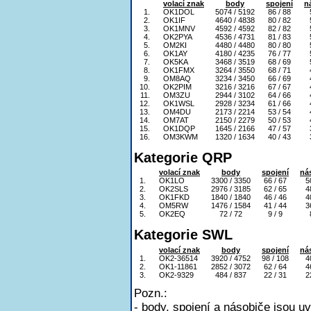
volací znak
body
spojení
n
1.
OK1DOL
5074 / 5192
86 / 88
2.
OK1IF
4640 / 4838
80 / 82
3.
OK1MNV
4592 / 4592
82 / 82
4.
OK2PYA
4536 / 4731
81 / 83
5.
OM2KI
4480 / 4480
80 / 80
6.
OK1AY
4180 / 4235
76 / 77
7.
OK5KA
3468 / 3519
68 / 69
8.
OK1FMX
3264 / 3550
68 / 71
9.
OM8AQ
3234 / 3450
66 / 69
10.
OK2PIM
3216 / 3216
67 / 67
11.
OM3ZU
2944 / 3102
64 / 66
12.
OK1WSL
2928 / 3234
61 / 66
13.
OM4DU
2173 / 2214
53 / 54
14.
OM7AT
2150 / 2279
50 / 53
15.
OK1DQP
1645 / 2166
47 / 57
16.
OM3KWM
1320 / 1634
40 / 43
Kategorie QRP
volací znak
body
spojení
ná
1.
OK1LO
3300 / 3350
66 / 67
5
2.
OK2SLS
2976 / 3185
62 / 65
4
3.
OK1FKD
1840 / 1840
46 / 46
4
4.
OM5RW
1476 / 1584
41 / 44
3
5.
OK2EQ
72 / 72
9 / 9
Kategorie SWL
volací znak
body
spojení
ná
1.
OK2-36514
3920 / 4752
98 / 108
4
2.
OK1-11861
2852 / 3072
62 / 64
4
3.
OK2-9329
484 / 837
22 / 31
2
Pozn.:
- body, spojení a násobiče jsou u