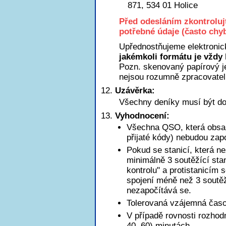
871, 534 01 Holice
Před odesláním zkontroluj
potřebné údaje (často chyb
Upřednostňujeme elektronic
jakémkoli formátu je vždy 
Pozn. skenovaný papírový je
nejsou rozumně zpracovatel
Uzávěrka:
Všechny deníky musí být do
Vyhodnocení:
Všechna QSO, která obsah
přijaté kódy) nebudou zap
Pokud se stanicí, která n
minimálně 3 soutěžící sta
kontrolu" a protistanicím 
spojení méně než 3 soutěžn
nezapočítává se.
Tolerovaná vzájemná časov
V případě rovnosti rozhod
40, 60) minutách.