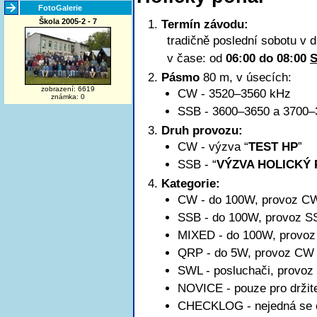
FotoGalerie
Škola 2005-2 - 7
Termín závodu:
tradičně poslední sobotu v 
v čase: od
06:00 do 08:00
Pásmo
80 m, v úsecích:
zobrazení: 6619
CW - 3520–3560 kHz
známka: 0
SSB -
3600–3650
a 3700–
Druh provozu:
CW - výzva “
TEST HP
”
SSB - “
VÝZVA HOLICKÝ
Kategorie:
CW - do 100W, provoz C
SSB - do 100W, provoz S
MIXED - do 100W, provo
QRP - do 5W, provoz CW
SWL - posluchači, provo
NOVICE - pouze pro držit
CHECKLOG - nejedná se o k