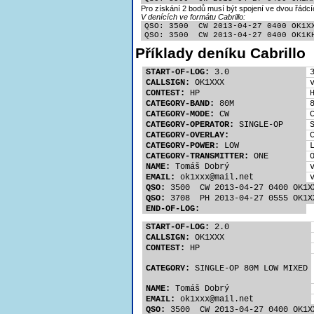
Pro získání 2 bodů musí být spojení ve dvou řádcí
V denících ve formátu Cabrillo:
QSO: 3500  CW 2013-04-27 0400 OK1XX
QSO: 3500  CW 2013-04-27 0400 OK1K
Příklady deníku Cabrillo
START-OF-LOG:
 3.0
CALLSIGN:
 OK1XXX
CONTEST:
 HP
CATEGORY-BAND:
 80M
CATEGORY-MODE:
 CW
CATEGORY-OPERATOR:
 SINGLE-OP
CATEGORY-OVERLAY:
CATEGORY-POWER:
 LOW
CATEGORY-TRANSMITTER:
 ONE
NAME:
 Tomáš Dobrý
EMAIL:
 ok1xx
x@mail.net
QSO:
 3500  CW 2013-04-27 0400 OK1X
QSO:
 3708  PH 2013-04-27 0555 OK1X
END-OF-LOG:
START-OF-LOG:
 2.0
CALLSIGN:
 OK1XXX
CONTEST:
 HP
CATEGORY:
 SINGLE-OP 80M LOW MIXED
NAME:
 Tomáš Dobrý
EMAIL:
 ok1xx
x@mail.net
QSO:
 3500  CW 2013-04-27 0400 OK1X