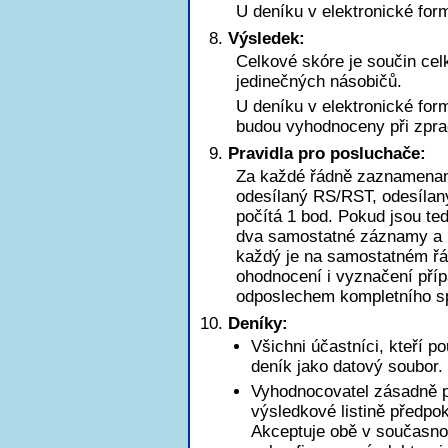
U deníku v elektronické for
Výsledek:
Celkové skóre je součin ce
jedinečných násobičů.
U deníku v elektronické for
budou vyhodnoceny při zpra
Pravidla pro posluchače:
Za každé řádně zaznamena
odesílaný RS/RST, odesílaný
počítá 1 bod. Pokud jsou t
dva samostatné záznamy a b
každý je na samostatném řá
ohodnocení i vyznačení pří
odposlechem kompletního sp
Deníky:
Všichni účastníci, kteří p
deník jako datový soubor.
Vyhodnocovatel zásadně pr
výsledkové listině předpo
Akceptuje obě v současnos