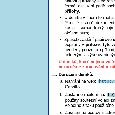
nakonfigurovaný elektroni
formát dat. V případě poch
přílohy
.
U deníku v jiném formátu, 
(*.xls, *.xlsx) či dokumen
zaslat i sumář, který poj
ok9abc.sum).
Způsob zaslání papírového
popsány v
příloze
. Tyto 
uvedeny pouze pro případ
některým z výše uvedený
U deníků, které nejsou ve 
nezaručuje zpracování a za
Doručení deníků:
Nahrání na web:
http:/
Cabrillo.
Zaslání e-mailem na:
h
p
použitý soutěžní volací z
volacího znaku použitého 
Zasílání na poštovní adre