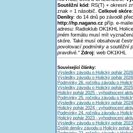
Soutěžní kód
: RS(T) + okresní z
znak = 1 násobič.
Celkové skóre
Deníky
: do 14 dnů po závodě pře
http://hp.nagano.cz
příp. e-mail
adresu: Radioklub OK1KHL Holice,
jiném formátu musí mít vyznačen
skóre. Také musí obsahovat čest
povolovací podmínky a soutěžní 
pravdivé."
Zdroj
: web OK1KHL
Související články:
Výsledky závodu o Holický pohár 2026
Výsledky závodu o Holický pohár 2026
Podmínky 26. ročníku závodu o Holick
Výsledky závodu o Holický pohár 2025
Holický pohár 2025 - vyhodnocení akt
Podmínky 25. ročníku závodu o Holick
Výsledky závodu o Holický pohár 2024
Holický pohár 2024 - vyhodnocení akt
Podmínky 24. ročníku závodu o Holick
Holický pohár 2023 - vyhodnocení akt
Výsledky závodu o Holický pohár 2023
Došlé deníky závodu o Holický pohár 
Podmínky 23. ročníku závodu o Holick