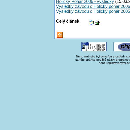
Holický Pohár 2006 - výsledky
(19.03.
Výsledky závodu o Holický pohár 2006
Výsledky závodu o Holický pohár 2005
Celý článek
|
Tento web site byl vytvořen prostřednict
Na této stránce použité názvy programo
nebo registrovanými oc