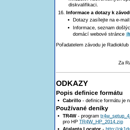
diskvalifikaci.
Informace a dotazy k závod
Dotazy zasílejte na e-mai
Informace, seznam došlých
domácí webové stránce
Pořadatelem závodu je Radioklub
Za R
ODKAZY
Popis definice formátu
Cabrillo
- definice formátu je 
Používané deníky
TR4W
- program
tr4w_setup_4
pro HP
TR4W_HP_2014.zip
Atalanta Locator
-
http://ok1