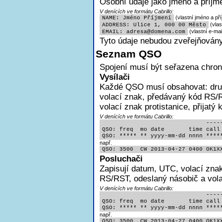
Osobní údaje jako jméno a příjme
V denících ve formátu Cabrillo:
(vlastní jméno a pří
NAME: Jméno Příjmení
(vlas
ADDRESS: Ulice 1, 000 00 Město
(vlastní e-mai
EMAIL: adres
a@domena.com
Tyto údaje nebudou zveřejňovány
Seznam QSO
Spojení musí být seřazena chron
Vysílači
Každé QSO musí obsahovat:
dr
volací znak, předávaný kód RS/R
volací znak protistanice, přijatý
V denících ve formátu Cabrillo:
                              -----
QSO: freq  mo date       time call 
QSO: ***** ** yyyy-mm-dd nnnn ****
např.
QSO: 3500  CW 2013-04-27 0400 OK1X
Posluchači
Zapisují
datum, UTC, volací znak
RS/RST, odeslaný násobič a volac
V denících ve formátu Cabrillo:
                              -----
QSO: freq  mo date       time call 
QSO: ***** ** yyyy-mm-dd nnnn ****
např.
QSO: 3500  CW 2013-04-27 0400 OK1X