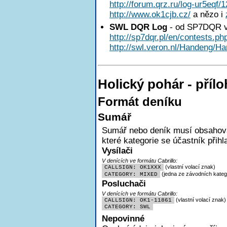
http://forum.qrz.ru/log-ur5eqf/
http://www.ok1cjb.cz/
a nězo i
SWL DQR Log
- od SP7DQR v
http://sp7dqr.pl/en/contests.ph
http://swl.veron.nl/Handeng/Ha
Holický pohár - pří
Formát deníku
Sumář
Sumář nebo deník musí obsahovat
které kategorie se účastník přihl
Vysílači
V denících ve formátu Cabrillo:
(vlastní volací znak)
CALLSIGN: OK1XXX
(jedna ze závodních katego
CATEGORY: MIXED
Posluchači
V denících ve formátu Cabrillo:
(vlastní volací znak)
CALLSIGN: OK1-11861
CATEGORY: SWL
Nepovinné