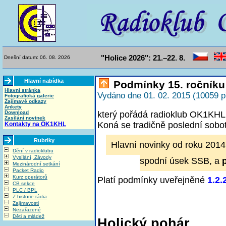
"Holice 2026": 21.–22. 8.
Dnešní datum: 06. 08. 2026
Hlavní nabídka
Podmínky 15. ročníku
Hlavní stránka
Vydáno dne 01. 02. 2015 (10059 p
Fotografická galerie
Zajímavé odkazy
Ankety
Download
který pořádá radioklub OK1KHL 
Zasílání novinek
Koná se tradičně poslední sobot
Kontakty na OK1KHL
Rubriky
Hlavní novinky od roku 2014
Dění v radioklubu
Vysílání, Závody
spodní úsek SSB, a
Mezinárodní setkání
Packet Radio
Kurz operátorů
Platí podmínky uveřejněné
1.2.
CB sekce
PLC / BPL
Z historie rádia
Zajímavosti
Nezařazené
Děti a mládež
Holický pohár