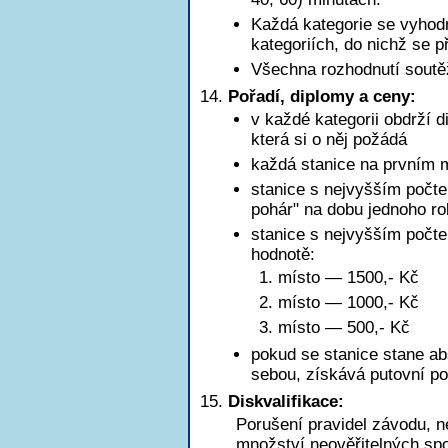
Každá kategorie se vyhod
kategoriích, do nichž se př
Všechna rozhodnutí soutě
Pořadí, diplomy a ceny:
v každé kategorii obdrží d
která si o něj požádá
každá stanice na prvním m
stanice s nejvyšším počte
pohár" na dobu jednoho r
stanice s nejvyšším poč
hodnotě:
1. místo — 1500,- Kč
2. místo — 1000,- Kč
3. místo — 500,- Kč
pokud se stanice stane ab
sebou, získává putovní po
Diskvalifikace:
Porušení pravidel závodu, n
množství neověřitelných sp