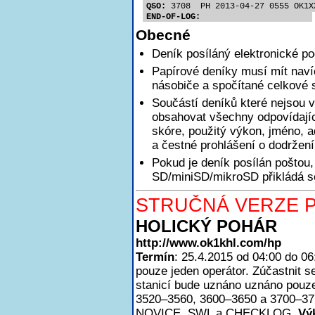
QSO:
 3708  PH 2013-04-27 0555 OK1X
END-OF-LOG:
Obecné
Deník posíláný elektronické p
Papírové deníky musí mít nav
násobiče a spočítané celkové 
Součástí deníků které nejsou v
obsahovat všechny odpovídajíc
skóre, použitý výkon, jméno, a
a čestné prohlášení o dodržen
Pokud je deník posílán poštou,
SD/miniSD/mikroSD přikládá se
STRUČNÁ VERZE P
HOLICKÝ POHÁR
http://www.ok1khl.com/hp
Termín
: 25.4.2015 od 04:00 do 0
pouze jeden operátor. Zúčastnit
stanicí bude uznáno uznáno pouze
3520–3560, 3600–3650 a 3700–3
NOVICE, SWL a CHECKLOG.
Vý