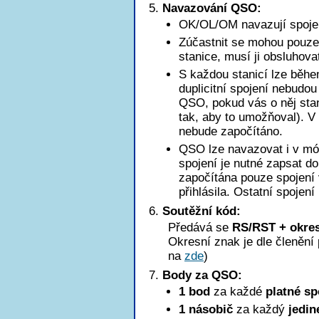
Navazování QSO:
OK/OL/OM navazují spoje
Zúčastnit se mohou pouze 
stanice, musí ji obsluhova
S každou stanicí lze běhe
duplicitní spojení nebudo
QSO, pokud vás o něj stan
tak, aby to umožňoval). 
nebude započítáno.
QSO lze navazovat i v mód
spojení je nutné zapsat d
započítána pouze spojení 
přihlásila. Ostatní spojení
Soutěžní kód:
Předává se
RS/RST + okres
Okresní znak je dle členěn
na
zde
)
Body za QSO:
1 bod
za každé
platné sp
1 násobič
za každý
jedin