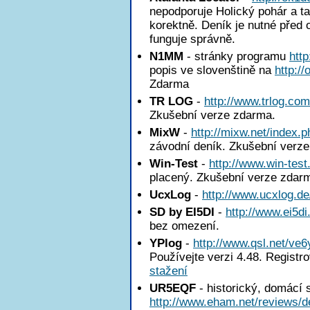
nepodporuje Holický pohár a ta
korektně. Deník je nutné před 
funguje správně.
N1MM
- stránky programu
htt
popis ve slovenštině na
http:/
Zdarma
TR LOG
-
http://www.trlog.com
Zkušební verze zdarma.
MixW
-
http://mixw.net/index.p
závodní deník. Zkušební verz
Win-Test
-
http://www.win-test
placený. Zkušební verze zdar
UcxLog
-
http://www.ucxlog.de
SD by EI5DI
-
http://www.ei5di
bez omezení.
YPlog
-
http://www.qsl.net/ve6
Používejte verzi 4.48. Registr
stažení
UR5EQF
- historický, domácí 
http://www.eham.net/reviews/de