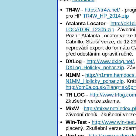
TR4W
-
https://tr4w.net/
- pro
pro HP
TR4W_HP_2014.zip
Atalanta Locator
-
http://ok1
LOCATOR_1230b.zip
. Závodní
Pozn.: Atalanta Locator verze
Cabrillo. Starší verze, do 12.2
neprovádí export do formátu Ca
před odesláním upravit ručně.
DXLog
-
http://www.dxlog.net/
DXLog_Holicky_pohar.zip
. Záv
N1MM
-
http://n1mm.hamdocs
N1MM_Holicky_pohar.zip
. Krá
http://om0a.cq.sk/?lang=sk&p
TR LOG
-
http://www.trlog.com
Zkušební verze zdarma.
MixW
-
http://mixw.net/index.p
závodní deník. Zkušební verz
Win-Test
-
http://www.win-test
placený. Zkušební verze zdar
UcxLog
-
http://www.ucxlog.de