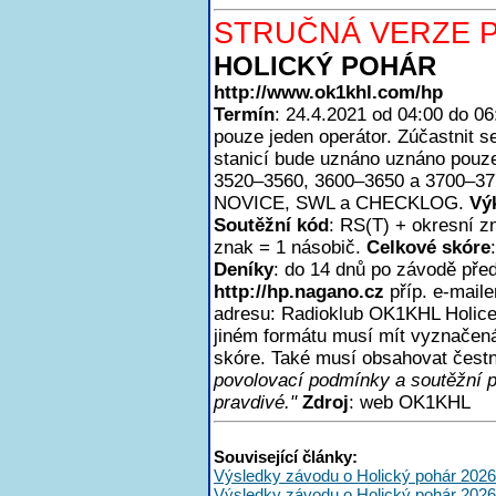
STRUČNÁ VERZE P
HOLICKÝ POHÁR
http://www.ok1khl.com/hp
Termín
: 24.4.2021 od 04:00 do 0
pouze jeden operátor. Zúčastnit
stanicí bude uznáno uznáno pouze
3520–3560, 3600–3650 a 3700–3
NOVICE, SWL a CHECKLOG.
Vý
Soutěžní kód
: RS(T) + okresní z
znak = 1 násobič.
Celkové skóre
Deníky
: do 14 dnů po závodě pře
http://hp.nagano.cz
příp. e-mail
adresu: Radioklub OK1KHL Holice,
jiném formátu musí mít vyznačen
skóre. Také musí obsahovat čest
povolovací podmínky a soutěžní 
pravdivé."
Zdroj
: web OK1KHL
Související články:
Výsledky závodu o Holický pohár 2026
Výsledky závodu o Holický pohár 2026