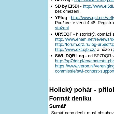
SD by EI5DI
-
http://www.ei5di
bez omezení.
YPlog
-
http://www.qsl.net/ve6
Používejte verzi 4.48. Registr
stažení
UR5EQF
- historický, domácí 
http://www.eham.net/reviews/de
http://forum.qrz.ru/log-ur5eqf/
http://www.ok1cjb.cz/
a nězo i
SWL DQR Log
- od SP7DQR v
http://sp7dqr.pl/en/contests.ph
https://www.veron.nl/verenigi
commissie/swl-contest-support
Holický pohár - pří
Formát deníku
Sumář
Sumář nebo deník musí obsahovat