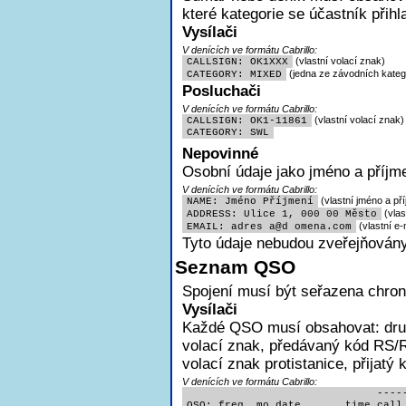
které kategorie se účastník přihl
Vysílači
V denících ve formátu Cabrillo:
(vlastní volací znak)
CALLSIGN: OK1XXX
(jedna ze závodních katego
CATEGORY: MIXED
Posluchači
V denících ve formátu Cabrillo:
(vlastní volací znak)
CALLSIGN: OK1-11861
CATEGORY: SWL
Nepovinné
Osobní údaje jako jméno a příjme
V denících ve formátu Cabrillo:
(vlastní jméno a pří
NAME: Jméno Příjmení
(vlas
ADDRESS: Ulice 1, 000 00 Město
(vlastní e-
EMAIL: adres
a@d omena.com
Tyto údaje nebudou zveřejňovány
Seznam QSO
Spojení musí být seřazena chron
Vysílači
Každé QSO musí obsahovat:
dru
volací znak, předávaný kód RS/R
volací znak protistanice, přijatý
V denících ve formátu Cabrillo:
                              -----
QSO: freq  mo date       time call 