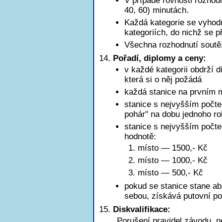
V případě rovnosti rozhod
40, 60) minutách.
Každá kategorie se vyhod
kategoriích, do nichž se př
Všechna rozhodnutí soutě
Pořadí, diplomy a ceny:
v každé kategorii obdrží d
která si o něj požádá
každá stanice na prvním m
stanice s nejvyšším počte
pohár" na dobu jednoho r
stanice s nejvyšším poč
hodnotě:
1. místo — 1500,- Kč
2. místo — 1000,- Kč
3. místo — 500,- Kč
pokud se stanice stane ab
sebou, získává putovní po
Diskvalifikace:
Porušení pravidel závodu, n