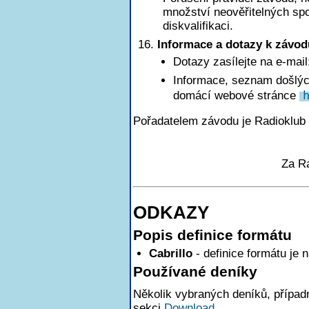
množství neověřitelných sp
diskvalifikaci.
Informace a dotazy k závod
Dotazy zasílejte na e-mai
Informace, seznam došlých
domácí webové stránce
Pořadatelem závodu je Radioklub
Za R
ODKAZY
Popis definice formátu
Cabrillo
- definice formátu je 
Používané deníky
Několik vybraných deníků, případn
sekci
Download
.