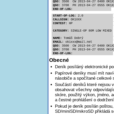
QSO:
 3500  CW 2013-04-27 0400 OK1X
QSO:
 3708  PH 2013-04-27 0555 OK1X
END-OF-LOG:
START-OF-LOG:
 2.0
CALLSIGN:
 OK1XXX
CONTEST:
 HP
CATEGORY:
 SINGLE-OP 80M LOW MIXED
NAME:
 Tomáš Dobrý
EMAIL:
 ok1xx
x@mail.net
QSO:
 3500  CW 2013-04-27 0400 OK1X
QSO:
 3708  PH 2013-04-27 0555 OK1X
END-OF-LOG:
Obecné
Deník posíláný elektronické p
Papírové deníky musí mít nav
násobiče a spočítané celkové 
Součástí deníků které nejsou v
obsahovat všechny odpovídajíc
skóre, použitý výkon, jméno, a
a čestné prohlášení o dodržen
Pokud je deník posílán poštou,
SD/miniSD/mikroSD přikládá se