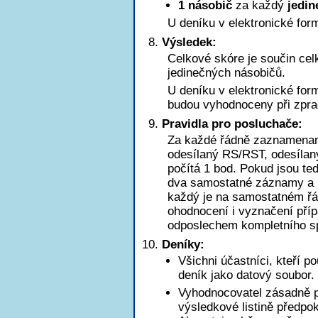
1 násobič
za každý
jedin
U deníku v elektronické for
Výsledek:
Celkové skóre je součin ce
jedinečných násobičů.
U deníku v elektronické for
budou vyhodnoceny při zpra
Pravidla pro posluchače:
Za každé řádně zaznamena
odesílaný RS/RST, odesílaný
počítá 1 bod. Pokud jsou t
dva samostatné záznamy a b
každý je na samostatném řá
ohodnocení i vyznačení pří
odposlechem kompletního sp
Deníky:
Všichni účastníci, kteří p
deník jako datový soubor.
Vyhodnocovatel zásadně pr
výsledkové listině předpo