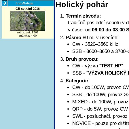
Holický pohár
FotoGalerie
CB setkání 2016
Termín závodu:
tradičně poslední sobotu v 
v čase: od
06:00 do 08:00
zobrazení: 3569
známka: 4.00
Pásmo
80 m, v úsecích:
CW - 3520–3560 kHz
SSB -
3600–3650
a 3700–
Druh provozu:
CW - výzva “
TEST HP
”
SSB - “
VÝZVA HOLICKÝ
Kategorie:
CW - do 100W, provoz C
SSB - do 100W, provoz S
MIXED - do 100W, provo
QRP - do 5W, provoz CW
SWL - posluchači, provo
NOVICE - pouze pro držit