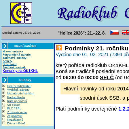
"Holice 2026": 21.–22. 8.
Dnešní datum: 08. 08. 2026
Hlavní nabídka
Podmínky 21. ročníku
Hlavní stránka
Vydáno dne 01. 02. 2021 (7394 př
Fotografická galerie
Zajímavé odkazy
Ankety
Download
který pořádá radioklub OK1KHL 
Zasílání novinek
Koná se tradičně poslední sobo
Kontakty na OK1KHL
od
06:00 do 08:00
SELČ
(od 0
Rubriky
Dění v radioklubu
Hlavní novinky od roku 2014
Vysílání, Závody
Mezinárodní setkání
spodní úsek SSB, a
Packet Radio
Kurz operátorů
CB sekce
Platí podmínky uveřejněné
1.2.
PLC / BPL
Z historie rádia
Zajímavosti
Nezařazené
Děti a mládež