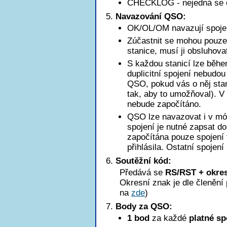
CHECKLOG - nejedná se o k
Navazování QSO:
OK/OL/OM navazují spoje
Zúčastnit se mohou pouze 
stanice, musí ji obsluhova
S každou stanicí lze běhe
duplicitní spojení nebudo
QSO, pokud vás o něj stan
tak, aby to umožňoval). 
nebude započítáno.
QSO lze navazovat i v mód
spojení je nutné zapsat d
započítána pouze spojení 
přihlásila. Ostatní spojení
Soutěžní kód:
Předává se
RS/RST + okres
Okresní znak je dle členěn
na
zde
)
Body za QSO:
1 bod
za každé
platné sp