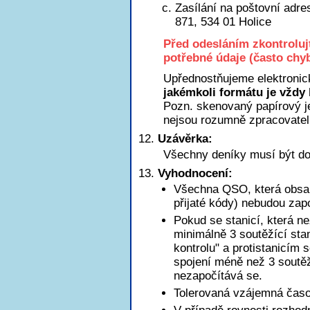
Zasílání na poštovní adre
871, 534 01 Holice
Před odesláním zkontroluj
potřebné údaje (často chyb
Upřednostňujeme elektronic
jakémkoli formátu je vždy 
Pozn. skenovaný papírový je
nejsou rozumně zpracovatel
Uzávěrka:
Všechny deníky musí být do
Vyhodnocení:
Všechna QSO, která obsah
přijaté kódy) nebudou zap
Pokud se stanicí, která n
minimálně 3 soutěžící sta
kontrolu" a protistanicím 
spojení méně než 3 soutěžn
nezapočítává se.
Tolerovaná vzájemná časov