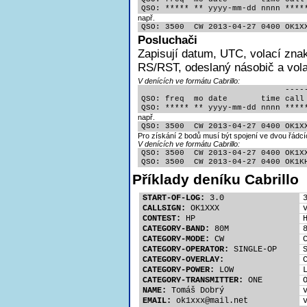
QSO: ***** ** yyyy-mm-dd nnnn ****
např.
QSO: 3500  CW 2013-04-27 0400 OK1X
Posluchači
Zapisují
datum, UTC, volací znak
RS/RST, odeslaný násobič a volac
V denících ve formátu Cabrillo:
                              -----
QSO: freq  mo date       time call 
QSO: ***** ** yyyy-mm-dd nnnn ****
např.
QSO: 3500  CW 2013-04-27 0400 OK1X
Pro získání 2 bodů musí být spojení ve dvou řádcí
V denících ve formátu Cabrillo:
QSO: 3500  CW 2013-04-27 0400 OK1XX
QSO: 3500  CW 2013-04-27 0400 OK1K
Příklady deníku Cabrillo
START-OF-LOG:
 3.0
CALLSIGN:
 OK1XXX
CONTEST:
 HP
CATEGORY-BAND:
 80M
CATEGORY-MODE:
 CW
CATEGORY-OPERATOR:
 SINGLE-OP
CATEGORY-OVERLAY:
CATEGORY-POWER:
 LOW
CATEGORY-TRANSMITTER:
 ONE
NAME:
 Tomáš Dobrý
EMAIL:
 ok1xx
x@mail.net