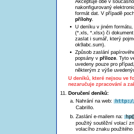
Akceptuje obě v současnos
nakonfigurovaný elektroni
formát dat. V případě poch
přílohy
.
U deníku v jiném formátu, 
(*.xls, *.xlsx) či dokumen
zaslat i sumář, který poj
ok9abc.sum).
Způsob zaslání papírového
popsány v
příloze
. Tyto 
uvedeny pouze pro případ
některým z výše uvedený
U deníků, které nejsou ve 
nezaručuje zpracování a za
Doručení deníků:
Nahrání na web:
http:/
Cabrillo.
Zaslání e-mailem na:
h
p
použitý soutěžní volací z
volacího znaku použitého 