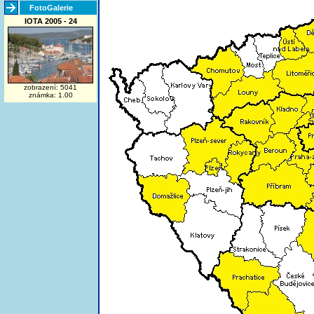
FotoGalerie
IOTA 2005 - 24
zobrazení: 5041
známka: 1.00