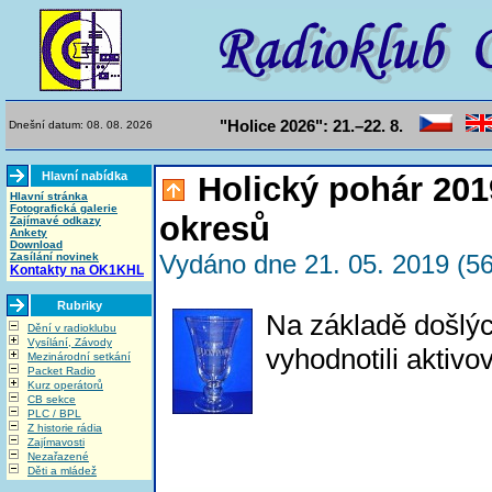
"Holice 2026": 21.–22. 8.
Dnešní datum: 08. 08. 2026
Hlavní nabídka
Holický pohár 201
Hlavní stránka
Fotografická galerie
okresů
Zajímavé odkazy
Ankety
Download
Vydáno dne 21. 05. 2019 (56
Zasílání novinek
Kontakty na OK1KHL
Rubriky
Na základě došlý
Dění v radioklubu
Vysílání, Závody
vyhodnotili aktiv
Mezinárodní setkání
Packet Radio
Kurz operátorů
CB sekce
PLC / BPL
Z historie rádia
Zajímavosti
Nezařazené
Děti a mládež