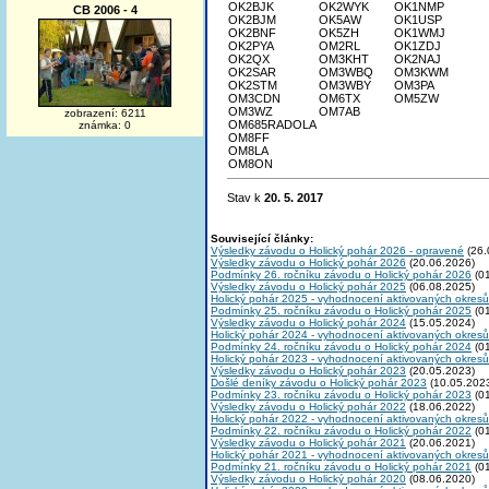
OK2BJK
OK2WYK
OK1NMP
CB 2006 - 4
OK2BJM
OK5AW
OK1USP
OK2BNF
OK5ZH
OK1WMJ
OK2PYA
OM2RL
OK1ZDJ
OK2QX
OM3KHT
OK2NAJ
OK2SAR
OM3WBQ
OM3KWM
OK2STM
OM3WBY
OM3PA
OM3CDN
OM6TX
OM5ZW
OM3WZ
OM7AB
zobrazení: 6211
OM685RADOLA
známka: 0
OM8FF
OM8LA
OM8ON
Stav k
20. 5. 2017
Související články:
Výsledky závodu o Holický pohár 2026 - opravené
(26.
Výsledky závodu o Holický pohár 2026
(20.06.2026)
Podmínky 26. ročníku závodu o Holický pohár 2026
(01
Výsledky závodu o Holický pohár 2025
(06.08.2025)
Holický pohár 2025 - vyhodnocení aktivovaných okresů
Podmínky 25. ročníku závodu o Holický pohár 2025
(01
Výsledky závodu o Holický pohár 2024
(15.05.2024)
Holický pohár 2024 - vyhodnocení aktivovaných okresů
Podmínky 24. ročníku závodu o Holický pohár 2024
(01
Holický pohár 2023 - vyhodnocení aktivovaných okresů
Výsledky závodu o Holický pohár 2023
(20.05.2023)
Došlé deníky závodu o Holický pohár 2023
(10.05.202
Podmínky 23. ročníku závodu o Holický pohár 2023
(01
Výsledky závodu o Holický pohár 2022
(18.06.2022)
Holický pohár 2022 - vyhodnocení aktivovaných okresů
Podmínky 22. ročníku závodu o Holický pohár 2022
(01
Výsledky závodu o Holický pohár 2021
(20.06.2021)
Holický pohár 2021 - vyhodnocení aktivovaných okresů
Podmínky 21. ročníku závodu o Holický pohár 2021
(01
Výsledky závodu o Holický pohár 2020
(08.06.2020)