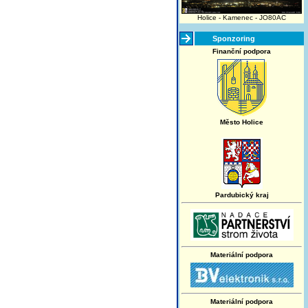
Holice - Kamenec - JO80AC
Sponzoring
Finanční podpora
Město Holice
Pardubický kraj
Materiální podpora
Materiální podpora