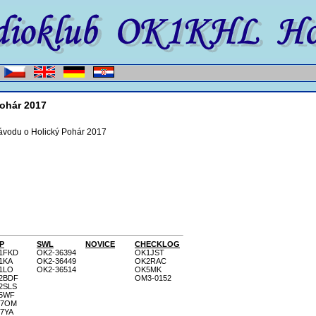
ohár 2017
ávodu o Holický Pohár 2017
P
SWL
NOVICE
CHECKLOG
1FKD
OK2-36394
OK1JST
1KA
OK2-36449
OK2RAC
1LO
OK2-36514
OK5MK
2BDF
OM3-0152
2SLS
5WF
7OM
7YA