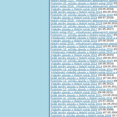
Holický pohár 2020 - vyhodnocení aktivovaných okresů
Podmínky 20. ročníku závodu o Holický pohár 2020
(01
Holický pohár 2019 - vyhodnocení aktivovaných okresů
Výsledky závodu o Holický pohár 2019
(19.05.2019)
Došlé deníky závodu o Holický pohár 2019
(04.05.201
Podmínky 19. ročníku závodu o Holický pohár 2019
(01
Výsledky závodu o Holický pohár 2018
(09.07.2018)
Holický pohár 2018 - vyhodnocení aktivovaných okresů
Došlé deníky závodu o Holický pohár 2018
(19.05.201
Podmínky 18. ročníku závodu o Holický pohár 2018
(01
Výsledky závodu o Holický pohár 2017
(31.05.2017)
Holický pohár 2017 - vyhodnocení aktivovaných okresů
Podmínky 17. ročníku závodu o Holický pohár 2017
(01
Vyhlašování výsledků závodu o Holický pohár 2016 a 
Výsledky závodu o Holický pohár 2016
(25.06.2016)
Holický pohár 2016 - vyhodnocení aktivovaných okresů
Došlé deníky závodu o Holický pohár 2016
(15.05.201
Podmínky 16. ročníku závodu o Holický pohár 2016
(01
Vyhlašování výsledků závodu o Holický pohár 2015 a 
Výsledky závodu o Holický pohár 2015
(20.05.2015)
Došlé deníky závodu o Holický pohár 2015
(28.04.201
Podmínky 15. ročníku závodu o Holický pohár 2015
(01
Výsledky závodu o Holický pohár 2014
(18.08.2014)
Došlé deníky závodu o Holický pohár 2014
(18.05.201
Podmínky 14. ročníku závodu o Holický pohár 2014
(01
Vyhlašování výsledků závodu o Holický pohár 2013 a 
Výsledky závodu o Holický pohár 2013
(19.08.2013)
Došlé deníky závodu o Holický pohár 2013
(27.04.201
Podmínky 13. ročníku závodu o Holický pohár 2013
(06
Výsledky závodu o Holický pohár 2012
(21.08.2012)
Došlé deníky závodu o Holický pohár 2012
(15.05.201
Podmínky 12. ročníku závodu o Holický pohár 2012
(17
Výsledky závodu o Holický pohár 2011
(26.08.2011)
Došlé deníky závodu o Holický pohár 2011
(13.05.2011
Podmínky 11. ročníku závodu o Holický pohár 2011
(19
Výsledky závodu o Holický pohár 2010
(15.07.2010)
Došlé deníky závodu o Holický pohár 2010
(11.05.2010
Podmínky 10. ročníku závodu o Holický pohár 2010
(07
Výsledky závodu o Holický pohár 2009
(15.08.2009)
Došlé deníky závodu o Holický pohár 2009
(07.05.200
Podmínky 9. ročníku závodu o Holický pohár 2009
(11.