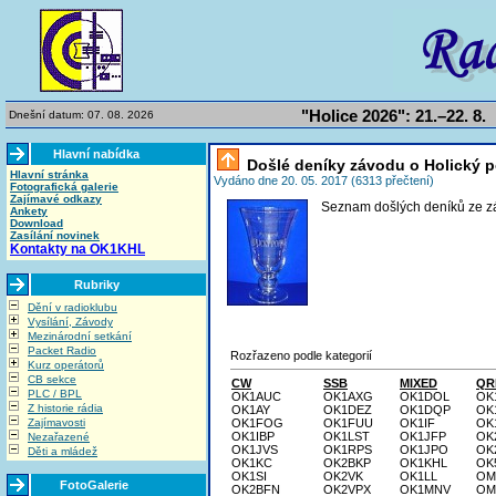
"Holice 2026": 21.–22. 8.
Dnešní datum: 07. 08. 2026
Hlavní nabídka
Došlé deníky závodu o Holický p
Hlavní stránka
Vydáno dne 20. 05. 2017 (6313 přečtení)
Fotografická galerie
Zajímavé odkazy
Seznam došlých deníků ze z
Ankety
Download
Zasílání novinek
Kontakty na OK1KHL
Rubriky
Dění v radioklubu
Vysílání, Závody
Mezinárodní setkání
Packet Radio
Rozřazeno podle kategorií
Kurz operátorů
CB sekce
CW
SSB
MIXED
QR
PLC / BPL
OK1AUC
OK1AXG
OK1DOL
OK
Z historie rádia
OK1AY
OK1DEZ
OK1DQP
OK
Zajímavosti
OK1FOG
OK1FUU
OK1IF
OK
OK1IBP
OK1LST
OK1JFP
OK
Nezařazené
OK1JVS
OK1RPS
OK1JPO
OK
Děti a mládež
OK1KC
OK2BKP
OK1KHL
OK
OK1SI
OK2VK
OK1LL
OM
FotoGalerie
OK2BFN
OK2VPX
OK1MNV
OM