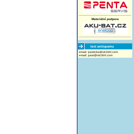
Materiální podpora
test antispamu
email:
moc.lhk1ko@akcitsap
email:
past@ok1khl.com