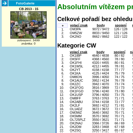
FotoGalerie
Absolutním vítězem pr
CB 2013 - 15
Celkové pořadí bez ohledu 
volací znak
body
spojení
+
OM3PA
9072 / 9472
126 / 128
1.
2.
OM5ZW
8833 / 9450
121 / 126
3.
OK2NO
8662 / 8662
122 / 122
zobrazení: 3499
známka: 0
Kategorie CW
volací znak
body
spojení
n
1.
OK1IBP
4640 / 4838
80 / 82
2.
OK5FF
4368 / 4560
78 / 80
3.
OK1FHI
4320 / 4455
80 / 81
4.
OK1WSL
4212 / 4455
78 / 81
5.
OK2YT
4158 / 4158
77 / 77
6.
OK1KA
4125 / 4424
75 / 79
7.
OM8ON
3996 / 4050
74 / 75
8.
OK1AUC
3952 / 4134
76 / 78
9.
OK2ZC
3942 / 4070
73 / 74
10.
OK1FOG
3816 / 3869
72 / 73
11.
OK1FGD
3796 / 4240
73 / 80
12.
OK1USP
3796 / 4050
73 / 75
13.
OM8FF
3763 / 3763
71 / 71
14.
OK2ABU
3744 / 4158
72 / 77
15.
OK2LF
3692 / 4212
71 / 81
16.
OL1ADZ
3672 / 3672
72 / 72
17.
OM3WZ
3640 / 3692
70 / 71
18.
OK5MM
3570 / 3692
70 / 71
19.
OL725PLZ
3550 / 3621
71 / 71
20.
OK2NAJ
3366 / 3726
66 / 69
21.
OK2DM
3283 / 3468
67 / 68
22.
OK2SG
3250 / 3417
65 / 67