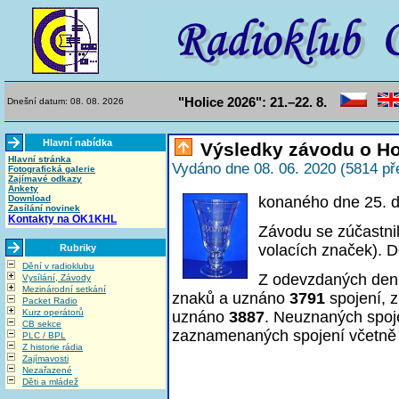
"Holice 2026": 21.–22. 8.
Dnešní datum: 08. 08. 2026
Hlavní nabídka
Výsledky závodu o Ho
Hlavní stránka
Vydáno dne 08. 06. 2020 (5814 př
Fotografická galerie
Zajímavé odkazy
Ankety
Download
konaného dne 25. 
Zasílání novinek
Kontakty na OK1KHL
Závodu se zúčastni
volacích značek). D
Rubriky
Dění v radioklubu
Z odevzdaných den
Vysílání, Závody
Mezinárodní setkání
znaků a uznáno
3791
spojení, 
Packet Radio
Kurz operátorů
uznáno
3887
. Neuznaných spoj
CB sekce
zaznamenaných spojení včetně
PLC / BPL
Z historie rádia
Zajímavosti
Nezařazené
Děti a mládež