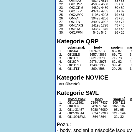
21.
OM4DU
4814 / 4814
83 / 83
22.
OK1DSZ
4505 / 4558
85 / 86
23.
OK1CRM
4480 / 4480
80 / 80
24.
OK1JFP
4374 / 4785
81 / 87
25.
OK2WYK
4108 / 4293
79 / 81
26.
OM7AT
3942 / 4256
73 / 76
27.
OK1TN
3400 / 3922
68 / 74
28.
OM8ARG
1419 / 1728
43 / 48
29.
OM8TA
1333 / 1376
43 / 43
30.
OK1PFM
546 / 546
26 / 26
Kategorie QRP
volací znak
body
spojení
ná
1.
OK5KA
5074 / 5133
86 / 87
5
2.
OK2SLS
3657 / 3888
69 / 72
5
3.
OK1LO
3621 / 3796
71 / 73
5
4.
OK2OP
2976 / 2976
62 / 62
4
5.
OK1DZD
1248 / 1353
39 / 41
3
6.
OK1FLT
360 / 598
20 / 26
1
Kategorie NOVICE
bez účastníků
Kategorie SWL
volací znak
body
spojení
n
1.
OK1-11861
7194 / 7437
109 / 111
2.
OKL007
6426 / 6741
102 / 107
3.
OK1-31457
6080 / 6080
95 / 95
4.
OK2-36514
5324 / 7200
121 / 144
5.
OK1001SWL
864 / 864
32 / 32
Pozn.:
- body, spojení a násobiče jsou u