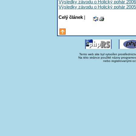
Výsledky závodu o Holický pohár 2006
Výsledky závodu o Holický pohár 2005
Celý článek
|
Tento web site byl vytvořen prostřednict
Na této stránce použité názvy programo
nebo registrovanými oc