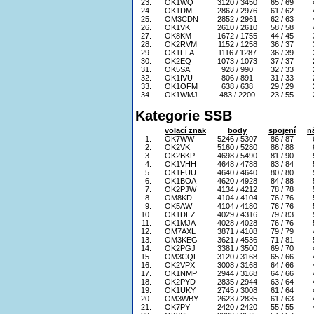
23.
OK1WQ
3120 / 3450
65 / 69
24.
OK1DM
2867 / 2976
61 / 62
25.
OM3CDN
2852 / 2961
62 / 63
26.
OK1VK
2610 / 2610
58 / 58
27.
OK8KM
1672 / 1755
44 / 45
28.
OK2RVM
1152 / 1258
36 / 37
29.
OK1FFA
1116 / 1287
36 / 39
30.
OK2EQ
1073 / 1073
37 / 37
31.
OK5SA
928 / 990
32 / 33
32.
OK1IVU
806 / 891
31 / 33
33.
OK1OFM
638 / 638
29 / 29
34.
OK1WMJ
483 / 2200
23 / 55
Kategorie SSB
volací znak
body
spojení
n
1.
OK7WW
5246 / 5307
86 / 87
2.
OK2VK
5160 / 5280
86 / 88
3.
OK2BKP
4698 / 5490
81 / 90
4.
OK1VHH
4648 / 4788
83 / 84
5.
OK1FUU
4640 / 4640
80 / 80
6.
OK1BOA
4620 / 4928
84 / 88
7.
OK2PJW
4134 / 4212
78 / 78
8.
OM8KD
4104 / 4104
76 / 76
9.
OK5AW
4104 / 4180
76 / 76
10.
OK1DEZ
4029 / 4316
79 / 83
11.
OK1MJA
4028 / 4028
76 / 76
12.
OM7AXL
3871 / 4108
79 / 79
13.
OM3KEG
3621 / 4536
71 / 81
14.
OK2PGJ
3381 / 3500
69 / 70
15.
OM3CQF
3120 / 3168
65 / 66
16.
OK2VPX
3008 / 3168
64 / 66
17.
OK1NMP
2944 / 3168
64 / 66
18.
OK2PYD
2835 / 2944
63 / 64
19.
OK1UKY
2745 / 3008
61 / 64
20.
OM3WBY
2623 / 2835
61 / 63
21.
OK7PY
2420 / 2420
55 / 55