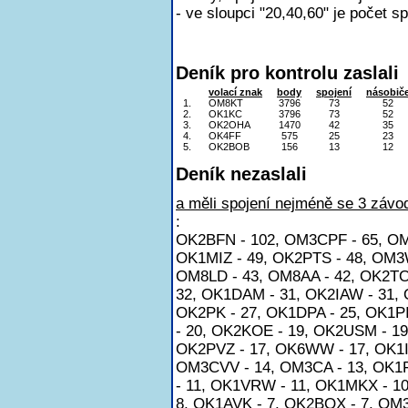
- ve sloupci "20,40,60" je počet s
Deník pro kontrolu zaslali
volací znak
body
spojení
násobič
1.
OM8KT
3796
73
52
2.
OK1KC
3796
73
52
3.
OK2OHA
1470
42
35
4.
OK4FF
575
25
23
5.
OK2BOB
156
13
12
Deník nezaslali
a měli spojení nejméně se 3 závod
:
OK2BFN - 102, OM3CPF - 65, OM
OK1MIZ - 49, OK2PTS - 48, OM3
OM8LD - 43, OM8AA - 42, OK2TO 
32, OK1DAM - 31, OK2IAW - 31, 
OK2PK - 27, OK1DPA - 25, OK1P
- 20, OK2KOE - 19, OK2USM - 1
OK2PVZ - 17, OK6WW - 17, OK1I
OM3CVV - 14, OM3CA - 13, OK1F
- 11, OK1VRW - 11, OK1MKX - 
8, OK1AVK - 7, OK2BQX - 7, OM3