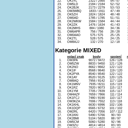
22.
OK3YL
2322 / 2565
54 / 57
23.
OM5LD
2184 / 2184
52 / 52
24.
OK2BJK
2173 / 2279
53 / 53
25.
OM3WBQ
1833 / 1911
47 / 49
26.
OK5ZH
1824 / 1824
48 / 48
27.
OM0AD
1785 / 1785
51 / 51
28.
OK2WKW
1584 / 1584
44 / 44
29.
OK2ZK
1476 / 1634
41 / 43
30.
OK2MHS
884 / 1080
34 / 36
31.
OM6APR
756 / 756
28 / 28
32.
OM0AAO
575 / 575
25 / 25
33.
OK2TL
528 / 575
24 / 25
34.
OM8AJJ
132 / 270
12 / 18
Kategorie MIXED
volací znak
body
spojení
1.
OM3PA
9072 / 9472
126 / 128
2.
OM5ZW
8833 / 9450
121 / 126
3.
OK2NO
8662 / 8662
122 / 122
4.
OK1IF
8568 / 8640
119 / 120
5.
OK2PYA
8540 / 8540
122 / 122
6.
OK1AY
8520 / 9125
120 / 125
7.
OM8AQ
7956 / 8142
117 / 118
8.
OK1MNV
7935 / 8211
115 / 119
9.
OK1RZ
7820 / 8073
115 / 117
10.
OK1YM
7705 / 7839
115 / 117
11.
OM4AZF
7659 / 7866
111 / 114
12.
OK1FCJ
7480 / 8190
110 / 117
13.
OM3KZA
7006 / 7552
113 / 118
14.
OK1KHL
6630 / 6996
102 / 106
15.
OK1DQP
6565 / 6732
101 / 102
16.
OM2RL
6420 / 7056
107 / 112
17.
OK1KKI
5490 / 5766
90 / 93
18.
OK2BMI
5104 / 5820
88 / 97
19.
OM5CM
5060 / 5280
92 / 96
20.
OM3ZU
4814 / 4814
83 / 83