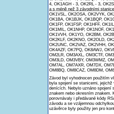
4, OK1AGH - 3, OK2RL - 3, OK2S
a s méně než 3 závodními stanice
OK1VSL, OK2OSA, OK2VYK, OK
OK1BA, OK1BJK, OK1BQP, OK1C
OK1FP, OK1FSP, OK1HFF, OK1IL
OK1MIL, OK1NHP, OK1NOF, OK
OK1VVH, OK1YO, OK2BM, OK2B
OK2KLF, OK2KNO, OK2OLD, OK
OK2UNC, OK2VAZ, OK2VHH, OK
OK4AZF, OK7PQ, OK8AWJ, OKV
OM2LR, OM3AXL, OM3CTF, OM
OM3LD, OM3VBY, OM3WMZ, OM
OM7AL, OM7AXR, OM7DX, OM7L
OM8BQ, OM8CAZ, OM8DM, OM8
Závod byl vyhodnocen použitím v
byla spojení se stanicemi, jejichž
denících. Nebylo uznáno spojení
znakem nebo okresním znakem. K
porovnávaly i předávané kódy RS
závodu a se vzájemnou odchylkou
uzávěrce byly použity jen pro kont