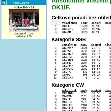
Absolutním vítězem p
FotoGalerie
OK1IF.
Holice 2004 - 13
Celkové pořadí bez ohled
volací znak
body
spojení
nás
+
1.
OK1IF
5700
95 / 96
2.
OK1MNV
5529
97 / 97
3.
OK2AB
4928
88 / 93
zobrazení: 7054
známka: 3.00
Kategorie SSB
volací znak
body
spojení
náso
1.
OK2WYK
3621
71 / 72
5
2.
OM7AB
3243
69 / 73
4
3.
OK2BKP
3102
66 / 77
4
4.
OK1NMP
2948
67 / 71
4
5.
OK2BEN
2925
65 / 69
4
6.
OM2RL
2904
66 / 70
4
7.
OK2PPP
2200
55 / 56
4
8.
OM0AAO
2090
55 / 57
3
9.
OK2TC
832
32 / 32
2
10.
OM6AR
598
26 / 27
2
11.
OK1MKX
1
1 / 1
Kategorie CW
volací znak
body
spojení
náso
1.
OK1ARN
2520
56 / 56
4
2.
OM8ON
2520
56 / 57
4
3.
OK2SG
2430
54 / 57
4
4.
OK1HMP
2279
53 / 57
4
5.
OK1FOG
2184
52 / 52
4
6.
OK2BGA
2132
52 / 55
4