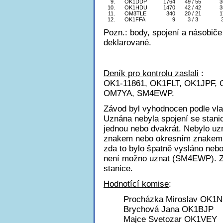
9.
OK1DDP
1764
49 / 55
3
10.
OK1HDU
1470
42 / 42
3
11.
OM3TLE
340
20 / 21
1
12.
OK1FFA
9
3 / 3
Pozn.: body, spojení a násobiče
deklarované.
Deník pro kontrolu zaslali
:
OK1-11861, OK1FLT, OK1JPF,
OM7YA, SM4EWP.
Závod byl vyhodnocen podle vl
Uznána nebyla spojení se stanic
jednou nebo dvakrát. Nebylo u
znakem nebo okresním znakem a 
zda to bylo špatně vysláno nebo
není možno uznat (SM4EWP). Z
stanice.
Hodnotící komise
:
Procházka Miroslav OK1
Brychová Jana OK1BJP
Majce Svetozar OK1VEY