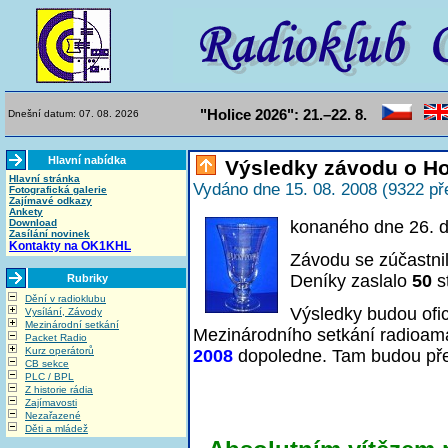
"Holice 2026": 21.–22. 8.
Dnešní datum: 07. 08. 2026
Hlavní nabídka
Výsledky závodu o Ho
Hlavní stránka
Vydáno dne 15. 08. 2008 (9322 př
Fotografická galerie
Zajímavé odkazy
Ankety
Download
konaného dne 26. 
Zasílání novinek
Kontakty na OK1KHL
Závodu se zúčastni
Deníky zaslalo
50
s
Rubriky
Dění v radioklubu
Výsledky budou ofici
Vysílání, Závody
Mezinárodní setkání
Mezinárodního setkání radioama
Packet Radio
Kurz operátorů
2008
dopoledne. Tam budou pře
CB sekce
PLC / BPL
Z historie rádia
Zajímavosti
Nezařazené
Děti a mládež