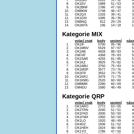
7.
OK2BIU
2091
51 / 52
4
8.
OK1EV
1989
51 / 53
3
9.
OK2BNF
1786
47 / 50
3
10.
OM8KW
1748
46 / 47
3
11.
OK2QX
1326
39 / 41
3
12.
OK1DXI
1085
35 / 35
3
13.
OM8AQ
812
29 / 29
2
14.
OK2KFK
196
14 / 18
1
Kategorie MIX
volací znak
body
spojení
náso
1.
OK1IF
5700
95 / 96
6
2.
OK1MNV
5529
97 / 97
5
3.
OK2AB
4928
88 / 93
5
4.
OM7AT
4368
78 / 83
5
5.
OK2SAR
4293
81 / 85
5
6.
OK1KZ
3825
75 / 82
5
7.
OK2ABU
3750
75 / 83
5
8.
OK1MSP
3577
73 / 76
4
9.
OK2FR
3552
74 / 75
4
10.
OK1KRJ
3479
71 / 75
4
11.
OK1KMG
2520
60 / 60
4
12.
OM8MM
2280
60 / 69
3
13.
OM4DU
1680
48 / 49
3
Kategorie QRP
volací znak
body
spojení
náso
1.
OK1ARO
2772
63 / 65
4
2.
OK2TRN
2040
51 / 51
4
3.
OK1FKD
2000
50 / 50
4
4.
OK1FMX
1950
50 / 50
3
5.
OK1LO
1920
48 / 49
4
6.
OK4DZ
1836
51 / 52
3
7.
OK1HEH
1824
48 / 49
3
8.
OK1YO
1786
47 / 50
3