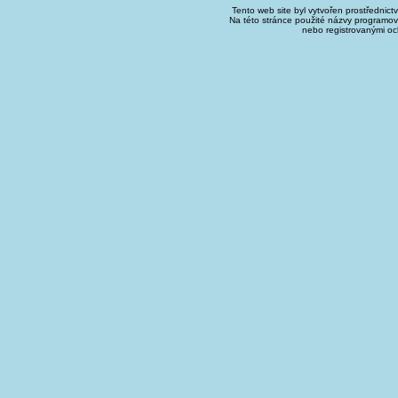
Tento web site byl vytvořen prostřednict
Na této stránce použité názvy programo
nebo registrovanými oc