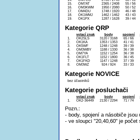
15.
OM7AT
2365 / 2408
55 / 56
16.
OM3KWM
1950 / 2080
50 / 52
17.
OM4DU
1748 / 1920
46 / 48
18.
OK1WMJ
1462 / 1462
43 / 43
19.
OK1PX
1287 / 1628
39 / 44
Kategorie QRP
volací znak
body
spojení
1.
OK2SLS
3120 / 3168
65 / 66
2.
OK1KA
1353 / 1353
41 / 41
3.
OK5WF
1248 / 1248
39 / 39
4.
OM3WBY
1188 / 1330
36 / 38
5.
OM7YA
1152 / 1254
36 / 38
6.
OK1FLT
1152 / 1800
36 / 45
7.
OK1FKD
1147 / 1248
37 / 39
8.
OM3WZ
924 / 924
33 / 33
Kategorie NOVICE
bez účastníků
Kategorie posluchači
volací znak
body
spojení
1.
OK2-36449
2130 / 2294
71 / 74
Pozn.:
- body, spojení a násobiče jsou
- ve sloupci "20,40,60" je počet