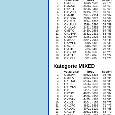
1.
OM2RL
4350 / 4602
75 / 78
2.
OM7AXL
3536 / 3536
68 / 68
3.
OK2KLF
3250 / 3468
65 / 68
4.
OK1VHH
3213 / 3213
63 / 63
5.
OM7AB
2867 / 2914
61 / 62
6.
OK1BOA
2806 / 3072
61 / 64
7.
OK1MJA
2714 / 2820
59 / 60
8.
OK1FUU
2596 / 2596
59 / 59
9.
OK1AXG
2451 / 2552
57 / 58
10.
OM3TC
2430 / 2668
54 / 58
11.
OK1NMP
2332 / 2332
53 / 53
12.
OK2WKW
2226 / 2226
53 / 53
13.
OM3CQF
2064 / 2064
48 / 48
14.
OK2MHS
840 / 840
30 / 30
15.
OK5ZH
840 / 899
30 / 31
16.
OM3ID
783 / 840
29 / 30
17.
OK1ZOR
650 / 650
26 / 26
18.
OM3TLE
361 / 484
19 / 22
19.
OK1XZS
361 / 400
19 / 20
Kategorie MIXED
volací znak
body
spojení
1.
OM5ZW
5952 / 6336
93 / 96
2.
OM3PA
5952 / 6016
93 / 94
3.
OK1DOL
5456 / 5456
88 / 88
4.
OK1JD
5456 / 5518
88 / 89
5.
OK1MNV
5429 / 5859
89 / 93
6.
OK1IF
5251 / 5520
89 / 92
7.
OK2DM
4602 / 5002
78 / 82
8.
OK1AY
4536 / 4956
81 / 84
9.
OK2BFN
4455 / 4565
81 / 83
10.
OK1KZ
4104 / 4158
76 / 77
11.
OK1JPO
3692 / 3869
71 / 73
12.
OK1KHL
3072 / 3120
64 / 65
13.
OK1JFP
2961 / 3360
63 / 70
14.
OM7CG
2700 / 2745
60 / 61