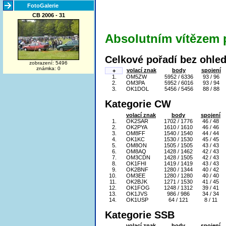
FotoGalerie
CB 2006 - 31
Absolutním vítězem 
Celkové pořadí bez ohled
zobrazení: 5496
známka: 0
volací znak
body
spojení
+
1.
OM5ZW
5952 / 6336
93 / 96
2.
OM3PA
5952 / 6016
93 / 94
3.
OK1DOL
5456 / 5456
88 / 88
Kategorie CW
volací znak
body
spojení
1.
OK2SAR
1702 / 1776
46 / 48
2.
OK2PYA
1610 / 1610
46 / 46
3.
OM8FF
1540 / 1540
44 / 44
4.
OK1KC
1530 / 1530
45 / 45
5.
OM8ON
1505 / 1505
43 / 43
6.
OM8AQ
1428 / 1462
42 / 43
7.
OM3CDN
1428 / 1505
42 / 43
8.
OK1FHI
1419 / 1419
43 / 43
9.
OK2BNF
1280 / 1344
40 / 42
10.
OM3EE
1280 / 1280
40 / 40
11.
OK2BJK
1271 / 1530
41 / 45
12.
OK1FOG
1248 / 1312
39 / 41
13.
OK1JVS
986 / 986
34 / 34
14.
OK1USP
64 / 121
8 / 11
Kategorie SSB
volací znak
body
spojení