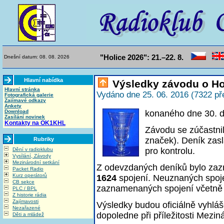
"Holice 2026": 21.–22. 8.
Dnešní datum: 08. 08. 2026
Hlavní nabídka
Výsledky závodu o Ho
Hlavní stránka
Vydáno dne 25. 06. 2016 (7322 př
Fotografická galerie
Zajímavé odkazy
Ankety
Download
konaného dne 30. 
Zasílání novinek
Kontakty na OK1KHL
Závodu se zúčastni
značek). Deník zas
Rubriky
pro kontrolu
.
Dění v radioklubu
Vysílání, Závody
Mezinárodní setkání
Z odevzdaných deníků bylo z
Packet Radio
Kurz operátorů
1624
spojení
. Neuznaných spoj
CB sekce
zaznamenaných spojení včetně
PLC / BPL
Z historie rádia
Zajímavosti
Výsledky budou oficiálně vyhlá
Nezařazené
dopoledne při příležitosti Mezin
Děti a mládež