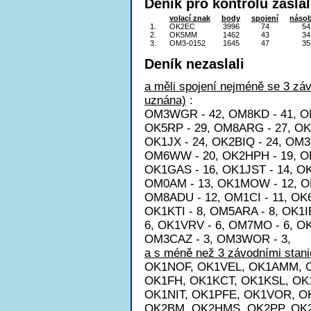
Deník pro kontrolu zaslal
volací znak
body
spojení
násob
1.
OK2EC
3996
74
54
2.
OK5MM
1462
43
34
3.
OM3-0152
1645
47
35
Deník nezaslali
a měli spojení nejméně se 3 záv
uznána)
:
OM3WGR - 42, OM8KD - 41, OM
OK5RP - 29, OM8ARG - 27, OK1
OK1JX - 24, OK2BIQ - 24, OM3
OM6WW - 20, OK2HPH - 19, OK
OK1GAS - 16, OK1JST - 14, O
OM0AM - 13, OK1MOW - 12, OK
OM8ADU - 12, OM1CI - 11, OK6
OK1KTI - 8, OM5ARA - 8, OK1I
6, OK1VRV - 6, OM7MO - 6, OK
OM3CAZ - 3, OM3WOR - 3,
a s méně než 3 závodními stani
OK1NOF, OK1VEL, OK1AMM, O
OK1FH, OK1KCT, OK1KSL, OK
OK1NIT, OK1PFE, OK1VOR, O
OK2BM, OK2HMS, OK2PP, OK