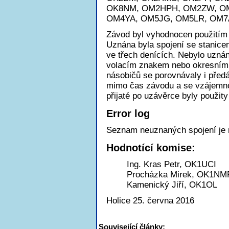
OK8NM, OM2HPH, OM2ZW, O
OM4YA, OM5JG, OM5LR, OM7
Závod byl vyhodnocen použitím
Uznána byla spojení se stanicem
ve třech denících. Nebylo uzná
volacím znakem nebo okresním
násobičů se porovnávaly i pře
mimo čas závodu a se vzájemno
přijaté po uzávěrce byly použity
Error log
Seznam neuznaných spojení je
Hodnotící komise:
Ing. Kras Petr, OK1UCI
Procházka Mirek, OK1NM
Kamenický Jiří, OK1OL
Holice 25. června 2016
Související články: