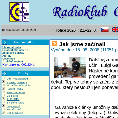
"Holice 2026": 21.–22. 8.
Dnešní datum: 08. 08. 2026
Hlavní nabídka
Jak jsme začínali
Hlavní stránka
Vydáno dne 15. 08. 2008 (11051 p
Fotografická galerie
Zajímavé odkazy
Ankety
Download
Další významn
Zasílání novinek
učinil Luigi G
Kontakty na OK1KHL
Následné kon
Rubriky
provedení gal
Dění v radioklubu
čekat. Teprve tehdy se začal z e
Vysílání, Závody
Mezinárodní setkání
obor. který nesloužil jen pobave
Packet Radio
Kurz operátorů
CB sekce
PLC / BPL
Z historie rádia
Zajímavosti
Galvanické články umožnily dalš
Nezařazené
využití elektřiny (telegraf). Ga
Děti a mládež
výstavky „Jak jsme začínali” n