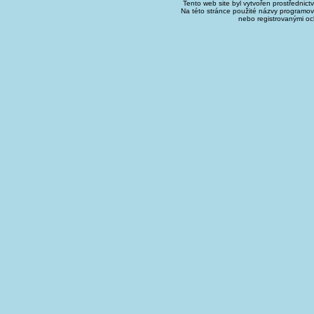
Tento web site byl vytvořen prostřednict
Na této stránce použité názvy programo
nebo registrovanými oc