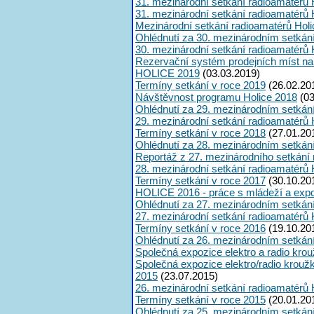
31. mezinárodní setkání radioamatérů 
31. mezinárodní setkání radioamatérů 
Mezinárodní setkání radioamatérů Hol
Ohlédnutí za 30. mezinárodním setkán
30. mezinárodní setkání radioamatérů 
Rezervační systém prodejních míst na
HOLICE 2019
(03.03.2019)
Termíny setkání v roce 2019
(26.02.20
Návštěvnost programu Holice 2018
(03
Ohlédnutí za 29. mezinárodním setkán
29. mezinárodní setkání radioamatérů 
Termíny setkání v roce 2018
(27.01.20
Ohlédnutí za 28. mezinárodním setkán
Reportáž z 27. mezinárodního setkání
28. mezinárodní setkání radioamatérů 
Termíny setkání v roce 2017
(30.10.20
HOLICE 2016 - práce s mládeží a expoz
Ohlédnutí za 27. mezinárodním setkán
27. mezinárodní setkání radioamatérů 
Termíny setkání v roce 2016
(19.10.20
Ohlédnutí za 26. mezinárodním setkán
Společná expozice elektro a radio kro
Společná expozice elektro/radio krouž
2015
(23.07.2015)
26. mezinárodní setkání radioamatérů 
Termíny setkání v roce 2015
(20.01.20
Ohlédnutí za 25. mezinárodním setkán