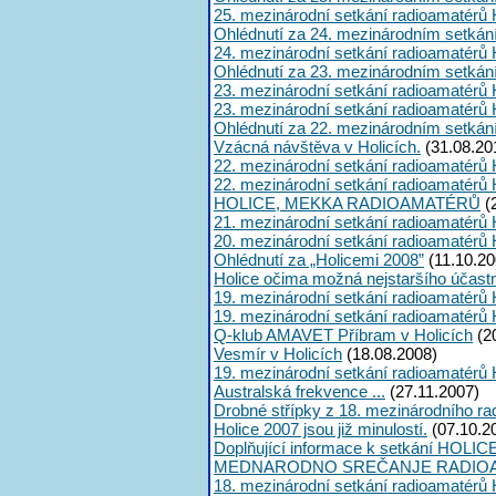
25. mezinárodní setkání radioamatérů 
Ohlédnutí za 24. mezinárodním setkán
24. mezinárodní setkání radioamatérů 
Ohlédnutí za 23. mezinárodním setkán
23. mezinárodní setkání radioamatérů 
23. mezinárodní setkání radioamatérů 
Ohlédnutí za 22. mezinárodním setkán
Vzácná návštěva v Holicích.
(31.08.20
22. mezinárodní setkání radioamatérů 
22. mezinárodní setkání radioamatérů 
HOLICE, MEKKA RADIOAMATÉRŮ
(
21. mezinárodní setkání radioamatérů 
20. mezinárodní setkání radioamatérů 
Ohlédnutí za „Holicemi 2008”
(11.10.20
Holice očima možná nejstaršího účast
19. mezinárodní setkání radioamatérů 
19. mezinárodní setkání radioamatérů 
Q-klub AMAVET Příbram v Holicích
(2
Vesmír v Holicích
(18.08.2008)
19. mezinárodní setkání radioamatérů 
Australská frekvence ...
(27.11.2007)
Drobné střípky z 18. mezinárodního ra
Holice 2007 jsou již minulostí.
(07.10.2
Doplňující informace k setkání HOLIC
MEDNARODNO SREČANJE RADIOA
18. mezinárodní setkání radioamatérů 