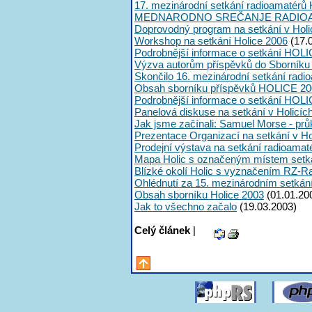
17. mezinárodní setkání radioamatérů 
MEDNARODNO SREČANJE RADIOA
Doprovodný program na setkání v Holi
Workshop na setkání Holice 2006
(17.
Podrobnější informace o setkání HOLI
Výzva autorům příspěvků do Sborník
Skončilo 16. mezinárodní setkání radi
Obsah sborníku příspěvků HOLICE 20
Podrobnější informace o setkání HOL
Panelová diskuse na setkání v Holicíc
Jak jsme začínali: Samuel Morse - průk
Prezentace Organizací na setkání v Ho
Prodejní výstava na setkání radioama
Mapa Holic s označeným místem setk
Blízké okolí Holic s vyznačením RZ-R
Ohlédnutí za 15. mezinárodním setká
Obsah sborníku Holice 2003
(01.01.20
Jak to všechno začalo
(19.03.2003)
Celý článek
|