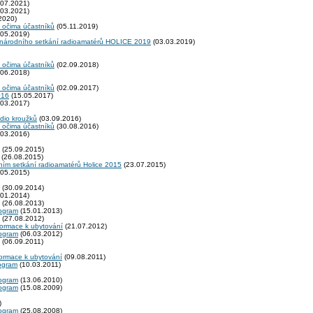
07.2021)
03.2021)
2020)
 očima účastníků
(05.11.2019)
05.2019)
zinárodního setkání radioamatérů HOLICE 2019
(03.03.2019)
 očima účastníků
(02.09.2018)
06.2018)
 očima účastníků
(02.09.2017)
016
(15.05.2017)
03.2017)
adio kroužků
(03.09.2016)
 očima účastníků
(30.08.2016)
03.2016)
(25.09.2015)
(26.08.2015)
ním setkání radioamatérů Holice 2015
(23.07.2015)
05.2015)
(30.09.2014)
01.2014)
(26.08.2013)
rogram
(15.01.2013)
(27.08.2012)
formace k ubytování
(21.07.2012)
rogram
(06.03.2012)
(06.09.2011)
formace k ubytování
(09.08.2011)
rogram
(10.03.2011)
rogram
(13.06.2010)
rogram
(15.08.2009)
)
rogram
(25.08.2008)