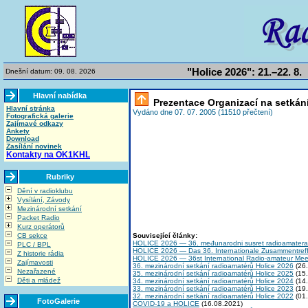
"Holice 2026": 21.–22. 8.
Dnešní datum: 09. 08. 2026
Hlavní nabídka
Prezentace Organizací na setkání
Hlavní stránka
Vydáno dne 07. 07. 2005 (11510 přečtení)
Fotografická galerie
Zajímavé odkazy
Ankety
Download
Zasílání novinek
Kontakty na OK1KHL
Rubriky
Dění v radioklubu
Vysílání, Závody
Mezinárodní setkání
Packet Radio
Kurz operátorů
CB sekce
Související články:
HOLICE 2026 — 36. međunarodni susret radioamatera
PLC / BPL
HOLICE 2026 — Das 36. Internationale Zusammentref
Z historie rádia
HOLICE 2026 — 36st International Radio-amateur Mee
Zajímavosti
36. mezinárodní setkání radioamatérů Holice 2026
(26.
Nezařazené
35. mezinárodní setkání radioamatérů Holice 2025
(15.
Děti a mládež
34. mezinárodní setkání radioamatérů Holice 2024
(14.
33. mezinárodní setkání radioamatérů Holice 2023
(19.
32. mezinárodní setkání radioamatérů Holice 2022
(01.
FotoGalerie
COVID-19 a HOLICE
(16.08.2021)