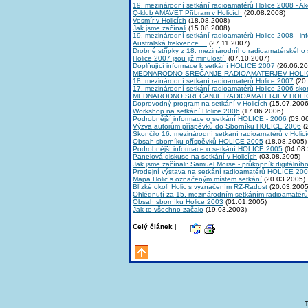
19. mezinárodní setkání radioamatérů Holice 2008 - A
Q-klub AMAVET Příbram v Holicích
(20.08.2008)
Vesmír v Holicích
(18.08.2008)
Jak jsme začínali
(15.08.2008)
19. mezinárodní setkání radioamatérů Holice 2008 - in
Australská frekvence ...
(27.11.2007)
Drobné střípky z 18. mezinárodního radioamatérského 
Holice 2007 jsou již minulostí.
(07.10.2007)
Doplňující informace k setkání HOLICE 2007
(26.06.20
MEDNARODNO SREČANJE RADIOAMATERJEV HOLIC
18. mezinárodní setkání radioamatérů Holice 2007
(20.
17. mezinárodní setkání radioamatérů Holice 2006 skon
MEDNARODNO SREČANJE RADIOAMATERJEV HOLIC
Doprovodný program na setkání v Holicích
(15.07.2006
Workshop na setkání Holice 2006
(17.06.2006)
Podrobnější informace o setkání HOLICE - 2006
(03.0
Výzva autorům příspěvků do Sborníku HOLICE 2006
(
Skončilo 16. mezinárodní setkání radioamatérů v Holic
Obsah sborníku příspěvků HOLICE 2005
(18.08.2005)
Podrobnější informace o setkání HOLICE 2005
(04.08.
Panelová diskuse na setkání v Holicích
(03.08.2005)
Jak jsme začínali: Samuel Morse - průkopník digitálníh
Prodejní výstava na setkání radioamatérů HOLICE 20
Mapa Holic s označeným místem setkání
(20.03.2005)
Blízké okolí Holic s vyznačením RZ-Radost
(20.03.2005
Ohlédnutí za 15. mezinárodním setkáním radioamaté
Obsah sborníku Holice 2003
(01.01.2005)
Jak to všechno začalo
(19.03.2003)
Celý článek
|
T