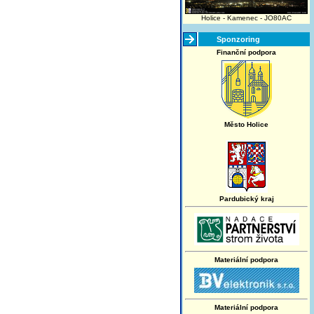
Holice - Kamenec - JO80AC
Sponzoring
Finanční podpora
Město Holice
Pardubický kraj
Materiální podpora
Materiální podpora