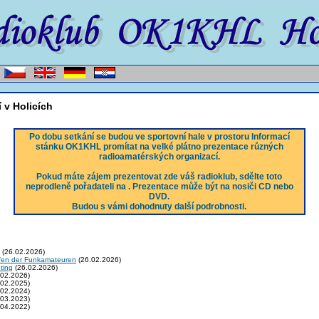
 v Holicích
Po dobu setkání se budou ve sportovní hale v prostoru Informací
stánku OK1KHL promítat na velké plátno prezentace různých
radioamatérských organizací.
Pokud máte zájem prezentovat zde váš radioklub, sdělte toto
neprodleně pořadateli na
. Prezentace může být na nosiči CD nebo
DVD.
Budou s vámi dohodnuty další podrobnosti.
(26.02.2026)
fen der Funkamateuren
(26.02.2026)
ting
(26.02.2026)
02.2026)
02.2025)
02.2024)
03.2023)
04.2022)