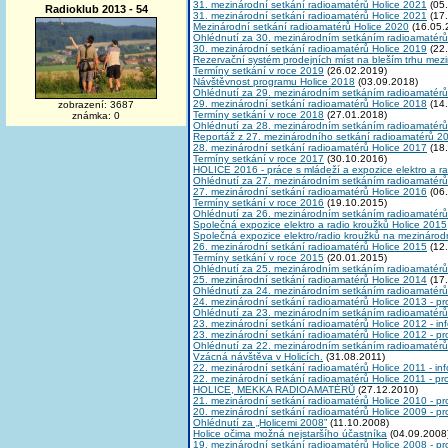
31. mezinárodní setkání radioamatérů Holice 2021
(05.
Radioklub 2013 - 54
31. mezinárodní setkání radioamatérů Holice 2021
(17.
Mezinárodní setkání radioamatérů Holice 2020
(16.05.
Ohlédnutí za 30. mezinárodním setkáním radioamatérů
30. mezinárodní setkání radioamatérů Holice 2019
(22.
Rezervační systém prodejních míst na bleším trhu me
Termíny setkání v roce 2019
(26.02.2019)
Návštěvnost programu Holice 2018
(03.09.2018)
Ohlédnutí za 29. mezinárodním setkáním radioamatérů
29. mezinárodní setkání radioamatérů Holice 2018
(14.
zobrazení: 3687
Termíny setkání v roce 2018
(27.01.2018)
známka: 0
Ohlédnutí za 28. mezinárodním setkáním radioamatérů
Reportáž z 27. mezinárodního setkání radioamatérů 2
28. mezinárodní setkání radioamatérů Holice 2017
(18.
Termíny setkání v roce 2017
(30.10.2016)
HOLICE 2016 - práce s mládeží a expozice elektro a r
Ohlédnutí za 27. mezinárodním setkáním radioamatérů
27. mezinárodní setkání radioamatérů Holice 2016
(06.
Termíny setkání v roce 2016
(19.10.2015)
Ohlédnutí za 26. mezinárodním setkáním radioamatérů
Společná expozice elektro a radio kroužků Holice 2015
Společná expozice elektro/radio kroužků na mezinárod
26. mezinárodní setkání radioamatérů Holice 2015
(12.
Termíny setkání v roce 2015
(20.01.2015)
Ohlédnutí za 25. mezinárodním setkáním radioamatérů
25. mezinárodní setkání radioamatérů Holice 2014
(17.
Ohlédnutí za 24. mezinárodním setkáním radioamatérů
24. mezinárodní setkání radioamatérů Holice 2013 - p
Ohlédnutí za 23. mezinárodním setkáním radioamatérů
23. mezinárodní setkání radioamatérů Holice 2012 - in
23. mezinárodní setkání radioamatérů Holice 2012 - p
Ohlédnutí za 22. mezinárodním setkáním radioamatérů
Vzácná návštěva v Holicích.
(31.08.2011)
22. mezinárodní setkání radioamatérů Holice 2011 - in
22. mezinárodní setkání radioamatérů Holice 2011 - p
HOLICE, MEKKA RADIOAMATÉRŮ
(27.12.2010)
21. mezinárodní setkání radioamatérů Holice 2010 - p
20. mezinárodní setkání radioamatérů Holice 2009 - p
Ohlédnutí za „Holicemi 2008”
(11.10.2008)
Holice očima možná nejstaršího účastníka
(04.09.2008
19. mezinárodní setkání radioamatérů Holice 2008 - p