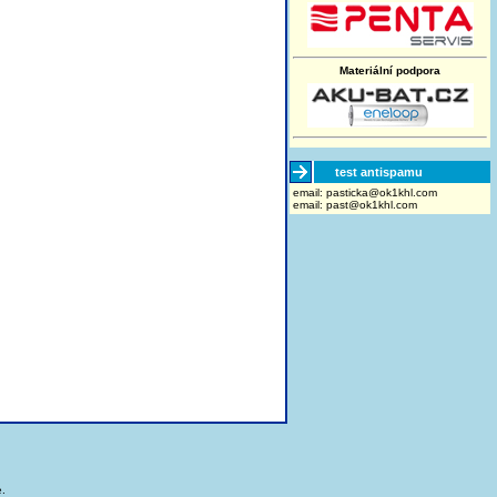
Materiální podpora
test antispamu
email:
moc.lhk1ko@akcitsap
email:
past@ok1khl.com
.