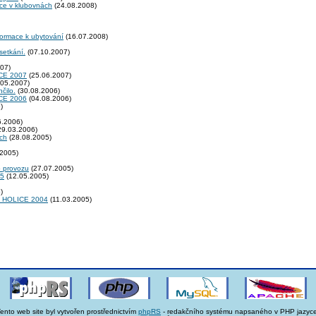
kce v klubovnách
(24.08.2008)
formace k ubytování
(16.07.2008)
setkání.
(07.10.2007)
07)
E 2007
(25.06.2007)
05.2007)
čilo.
(30.08.2006)
E 2006
(04.08.2006)
)
6.2006)
29.03.2006)
ích
(28.08.2005)
2005)
o provozu
(27.07.2005)
05
(12.05.2005)
)
rů HOLICE 2004
(11.03.2005)
ento web site byl vytvořen prostřednictvím
phpRS
- redakčního systému napsaného v PHP jazyce