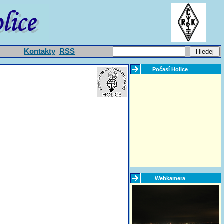
Kontakty
RSS
Počasí Holice
Webkamera