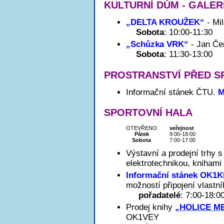
KULTURNÍ DŮM - GALER
„DELTA KROUŽEK“
- Mi
Sobota
: 10:00-11:30
„Schůzka VRK“
- Jan Č
Sobota
: 11:30-13:00
PROSTRANSTVÍ PŘED S
Informační stánek ČTU.
M
SPORTOVNÍ HALA
OTEVŘENO
veřejnost
Pátek
9:00-18:00
Sobota
7:00-17:00
Výstavní a prodejní trhy
elektrotechnikou, knihami
Informační stánek OK1
možností připojení vlastn
pořadatelé
: 7:00-18:0
Prodej knihy
„HOLICE M
OK1VEY