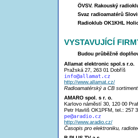
ÖVSV. Rakouský radiokl
Svaz radioamatérů Slov
Radioklub OK1KHL Holi
VYSTAVUJÍCÍ FIRM
Budou průběžně doplňo
Allamat elektronic spol.s r.o.
Pražská 27, 263 01 Dobříš
inf
o@allamat.cz
http://www.allamat.cz/
Radioamatérský a CB sortiment
AMARO spol. s r. o.
Karlovo náměstí 30, 120 00 Pra
Petr Havliš OK1PFM, tel.: 257 
p
e@aradio.cz
http://www.aradio.cz/
Časopis pro elektroniku, radiot
B PLUS TV a.s.