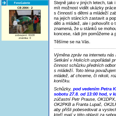
Stejně jako v jiných letech, tak
FotoGalerie
mít možnost vidět ukázky práce 
CB 2004 - 2
s činností s dětmi a mládeží z
na jejich stáncích zastavit a po
děti a mládež, ale i pohovořit o
znamená, že u stánků se mohou z
koncese, rádi jim pomůžeme a 
zobrazení: 6328
známka: 0
Těšíme se na Vás.
Výměna zpráv na internetu nás 
Setkání v Holicích uspořádali 
činnost schůzku předních odbor
s mládeží. Toto téma považuje
mládež, ať chceme, či nikoli, r
koníčku.
Schůzky,
pod vedením Petra K
sobotu 27.8. od 13:00 hod, v 
zúčastní Petr Prause, OK1DPX,
OK2PKB a Franta Lupač, OK2LF.
aby přišli pobesedovat a vyslec
kteří mají v této oblasti za se