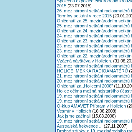
Společná expozice elektro/radio krouž
2015
(23.07.2015)
26. mezinárodní setkání radioamatérů 
Termíny setkání v roce 2015
(20.01.20
Ohlédnutí za 25. mezinárodním setkán
25. mezinárodní setkání radioamatérů 
Ohlédnutí za 24. mezinárodním setkán
24. mezinárodní setkání radioamatérů 
Ohlédnutí za 23. mezinárodním setkán
23. mezinárodní setkání radioamatérů 
23. mezinárodní setkání radioamatérů 
Ohlédnutí za 22. mezinárodním setkán
Vzácná návštěva v Holicích.
(31.08.20
22. mezinárodní setkání radioamatérů 
HOLICE, MEKKA RADIOAMATÉRŮ
(
21. mezinárodní setkání radioamatérů 
20. mezinárodní setkání radioamatérů 
Ohlédnutí za „Holicemi 2008”
(11.10.20
Holice očima možná nejstaršího účast
19. mezinárodní setkání radioamatérů 
19. mezinárodní setkání radioamatérů 
Q-klub AMAVET Příbram v Holicích
(2
Vesmír v Holicích
(18.08.2008)
Jak jsme začínali
(15.08.2008)
19. mezinárodní setkání radioamatérů 
Australská frekvence ...
(27.11.2007)
Drobné střípky z 18. mezinárodního ra