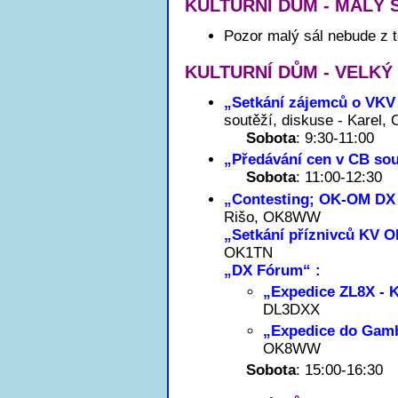
KULTURNÍ DŮM - MALÝ 
Pozor malý sál nebude z 
KULTURNÍ DŮM - VELKÝ
„Setkání zájemců o VKV
soutěží, diskuse - Karel,
Sobota
: 9:30-11:00
„Předávání cen v CB sou
Sobota
: 11:00-12:30
„Contesting; OK-OM DX
Rišo, OK8WW
„Setkání příznivců KV 
OK1TN
„DX Fórum“ :
„Expedice ZL8X - 
DL3DXX
„Expedice do Gam
OK8WW
Sobota
: 15:00-16:30