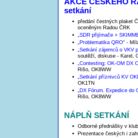
AKCE ČESKÉHO RA
setkání
předání čestných plaket 
oceněným Radou ČRK
„SDR přijímače + SKIMM
„Problematika QRO“
- Mí
„Setkání zájemců o VKV 
soutěží, diskuse - Karel,
„Contesting; OK-OM DX C
Rišo, OK8WW
„Setkání příznivců KV O
OK1TN
„DX Fórum. Expedice do 
Rišo, OK8WW
NÁPLŇ SETKÁNÍ
Odborné přednášky v klub
Prezentace českých i zah