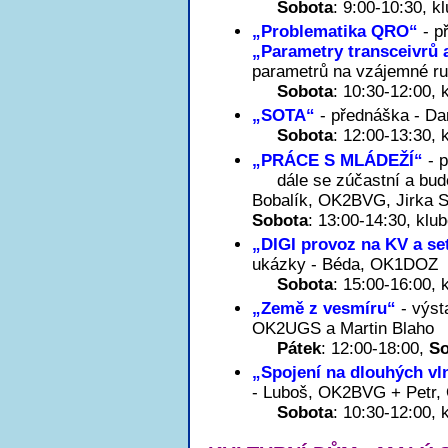
Sobota
: 9:00-10:30, 
„Problematika QRO“
- p
„Parametry transceivrů 
parametrů na vzájemné ru
Sobota
: 10:30-12:00,
„SOTA“
- přednáška - D
Sobota
: 12:00-13:30,
„PRÁCE S MLÁDEŽÍ“
- 
dále se zúčastní a bude
Bobalík, OK2BVG, Jirka 
Sobota
: 13:00-14:30, kl
„DIGI provoz na KV a se
ukázky - Béda, OK1DOZ
Sobota
: 15:00-16:00,
„Země z vesmíru“
- výst
OK2UGS a Martin Blaho
Pátek
: 12:00-18:00,
So
„Spojení na dlouhých vl
- Luboš, OK2BVG + Petr
Sobota
: 10:30-12:00,