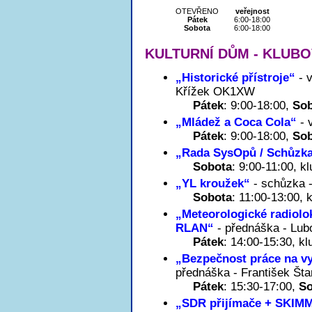
OTEVŘENO
veřejnost
Pátek
6:00-18:00
Sobota
6:00-18:00
KULTURNÍ DŮM - KLUB
„Historické přístroje“
- v
Křížek OK1XW
Pátek
: 9:00-18:00,
So
„Mládež a Coca Cola“
- 
Pátek
: 9:00-18:00,
So
„Rada SysOpů / Schůzk
Sobota
: 9:00-11:00, 
„YL kroužek“
- schůzka 
Sobota
: 11:00-13:00,
„Meteorologické radiolo
RLAN“
- přednáška - Lu
Pátek
: 14:00-15:30, k
„Bezpečnost práce na vy
přednáška - František Šta
Pátek
: 15:30-17:00,
So
„SDR přijímače + SKIM