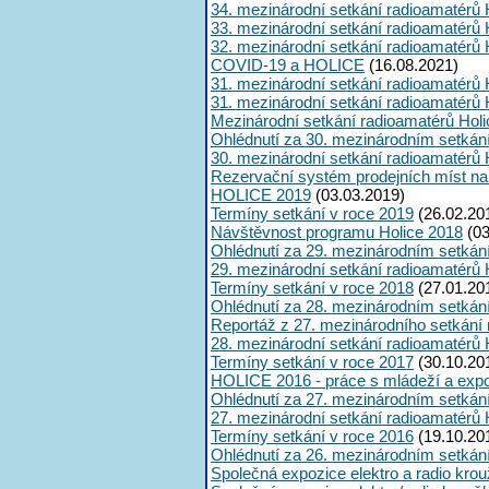
34. mezinárodní setkání radioamatérů 
33. mezinárodní setkání radioamatérů 
32. mezinárodní setkání radioamatérů 
COVID-19 a HOLICE
(16.08.2021)
31. mezinárodní setkání radioamatérů 
31. mezinárodní setkání radioamatérů 
Mezinárodní setkání radioamatérů Hol
Ohlédnutí za 30. mezinárodním setkán
30. mezinárodní setkání radioamatérů 
Rezervační systém prodejních míst na
HOLICE 2019
(03.03.2019)
Termíny setkání v roce 2019
(26.02.20
Návštěvnost programu Holice 2018
(03
Ohlédnutí za 29. mezinárodním setkán
29. mezinárodní setkání radioamatérů 
Termíny setkání v roce 2018
(27.01.20
Ohlédnutí za 28. mezinárodním setkán
Reportáž z 27. mezinárodního setkání
28. mezinárodní setkání radioamatérů 
Termíny setkání v roce 2017
(30.10.20
HOLICE 2016 - práce s mládeží a expoz
Ohlédnutí za 27. mezinárodním setkán
27. mezinárodní setkání radioamatérů 
Termíny setkání v roce 2016
(19.10.20
Ohlédnutí za 26. mezinárodním setkán
Společná expozice elektro a radio kro