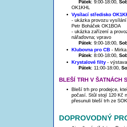
Pátek
: 9:00-18:00,
So
OK1KHL
Vysílací středisko OK1
- ukázka provozu vysílání
Petr Boháček OK1BOA
- ukázka zařízení a provo
nářaďovna; vpravo
Pátek
: 9:00-18:00,
So
Klubovna pro CB
- Mirka
Pátek
: 8:00-18:00,
So
Krystalové filty
- výstav
Pátek
: 11:00-18:00,
So
BLEŠÍ TRH V ŠATNÁCH 
Bleší trh pro prodejce, k
počasí. Stůl stojí 120 Kč
přesunuli bleší trh ze S
DOPROVODNÝ PR