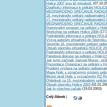
Holice 2007 jsou již minulostí.
(07.10.2
Doplňující informace k setkání HOLIC
MEDNARODNO SREČANJE RADIOA
18. mezinárodní setkání radioamatérů 
17. mezinárodní setkání radioamatérů 
MEDNARODNO SREČANJE RADIOA
Doprovodný program na setkání v Holi
Workshop na setkání Holice 2006
(17.
Podrobnější informace o setkání HOLI
Výzva autorům příspěvků do Sborník
Skončilo 16. mezinárodní setkání radi
Obsah sborníku příspěvků HOLICE 20
Podrobnější informace o setkání HOL
Panelová diskuse na setkání v Holicíc
Jak jsme začínali: Samuel Morse - průk
Prezentace Organizací na setkání v Ho
Prodejní výstava na setkání radioama
Mapa Holic s označeným místem setk
Blízké okolí Holic s vyznačením RZ-R
Ohlédnutí za 15. mezinárodním setká
Obsah sborníku Holice 2003
(01.01.20
Jak to všechno začalo
(19.03.2003)
Celý článek
|