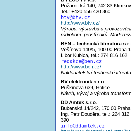
Požárnická 140, 742 83 Klimkov
Tel.: +420 556 420 360
bt
v@btv.cz
http://www.btv.cz/
Výroba, výstavba a provozování 
radiokom. prostředků. Moderniz
BEN – technická literatura s.r.
Věšínova 140/5, 100 00 Praha 1
Libor Kubica, tel.: 274 816 162
redakc
e@ben.cz
http://www.ben.cz/
Nakladatelství technické literat
BV elektronik s.r.o.
Puškinova 639, Holice
Návrh, vývoj a výroba transform
DD Amtek s.r.o.
Bubenská 14/242, 170 00 Praha
Ing. Petr Douděra, tel.: 224 31
390
inf
o@ddamtek.cz