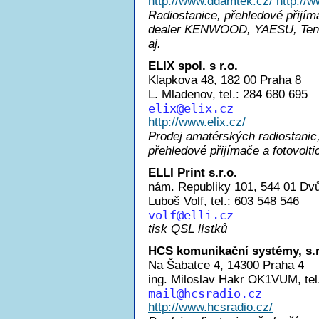
http://www.ddamtek.cz/
http://
Radiostanice, přehledové přijím
dealer KENWOOD, YAESU, Ten-T
aj.
ELIX spol. s r.o.
Klapkova 48, 182 00 Praha 8
L. Mladenov, tel.: 284 680 695
eli
x@elix.cz
http://www.elix.cz/
Prodej amatérských radiostanic,
přehledové přijímače a fotovolti
ELLI Print s.r.o.
nám. Republiky 101, 544 01 Dvů
Luboš Volf, tel.: 603 548 546
vol
f@elli.cz
tisk QSL lístků
HCS komunikační systémy, s.r
Na Šabatce 4, 14300 Praha 4
ing. Miloslav Hakr OK1VUM, tel
mai
l@hcsradio.cz
http://www.hcsradio.cz/