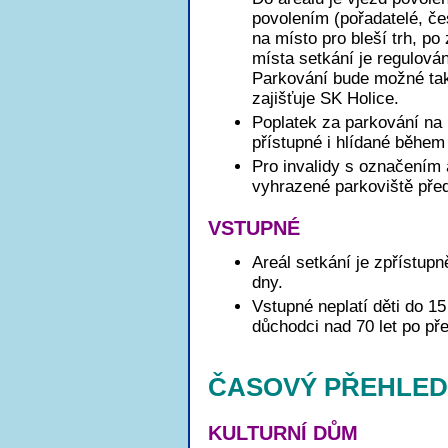
povolením (pořadatelé, čes
na místo pro bleší trh, po
místa setkání je regulov
Parkování bude možné také
zajišťuje SK Holice.
Poplatek za parkování na h
přístupné i hlídané během
Pro invalidy s označením 
vyhrazené parkoviště pře
VSTUPNÉ
Areál setkání je zpřístup
dny.
Vstupné neplatí děti do 15
důchodci nad 70 let po p
ČASOVÝ PŘEHLED
KULTURNÍ DŮM