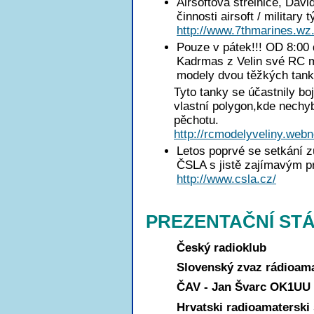
Airsoftová střelnice, Davi
činnosti airsoft / military
http://www.7thmarines.wz
Pouze v pátek!!! OD 8:00
Kadrmas z Velin své RC m
modely dvou těžkých tank
Tyto tanky se účastnily bo
vlastní polygon,kde nechy
pěchotu.
http://rcmodelyveliny.webn
Letos poprvé se setkání z
ČSLA s jistě zajímavým 
http://www.csla.cz/
PREZENTAČNÍ ST
Český radioklub
Slovenský zvaz rádioam
ČAV - Jan Švarc OK1UU
Hrvatski radioamaterski