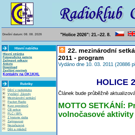
"Holice 2026": 21.–22. 8.
Dnešní datum: 08. 08. 2026
Hlavní nabídka
22. mezinárodní setká
Hlavní stránka
2011 - program
Fotografická galerie
Zajímavé odkazy
Vydáno dne 10. 03. 2011 (20886 p
Ankety
Download
Zasílání novinek
Kontakty na OK1KHL
HOLICE 2
Rubriky
Dění v radioklubu
Článek bude průběžně aktualizová
Vysílání, Závody
Mezinárodní setkání
Packet Radio
MOTTO SETKÁNÍ: Prá
Kurz operátorů
CB sekce
volnočasové aktivity
PLC / BPL
Z historie rádia
Zajímavosti
Nezařazené
Děti a mládež