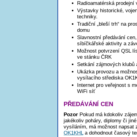
Radioamatérská prodejní 
Výstavky historické, voje
techniky.
Tradiční „bleší trh“ na pro
domu
Slavnostní předávání cen
síbíčkářské aktivity a zá
Možnost potvrzení QSL 
ve stánku ČRK
Setkání zájmových klubů 
Ukázka provozu a možnost
vysílacího střediska OK
Internet pro veřejnost s m
WiFi síť
PŘEDÁVÁNÍ CEN
Pozor
Pokud má kdokoliv zájem
jakékoliv poháry, diplomy či jin
vysíláním, má možnost napsat 
OK1KHL
a dohodnout časový te