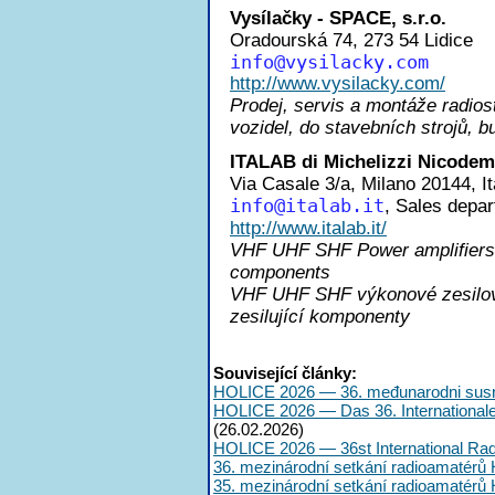
Vysílačky - SPACE, s.r.o.
Oradourská 74, 273 54 Lidice
inf
o@vysilacky.com
http://www.vysilacky.com/
Prodej, servis a montáže radios
vozidel, do stavebních strojů, bu
ITALAB di Michelizzi Nicode
Via Casale 3/a, Milano 20144, It
inf
o@italab.it
, Sales depa
http://www.italab.it/
VHF UHF SHF Power amplifiers,
components
VHF UHF SHF výkonové zesilov
zesilující komponenty
Související články:
HOLICE 2026 — 36. međunarodni susr
HOLICE 2026 — Das 36. International
(26.02.2026)
HOLICE 2026 — 36st International Ra
36. mezinárodní setkání radioamatérů 
35. mezinárodní setkání radioamatérů 