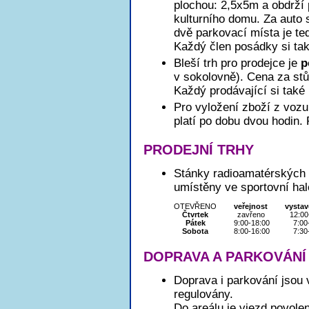
plochou: 2,5x5m a obdrží 
kulturního domu. Za auto 
dvě parkovací místa je te
Každý člen posádky si ta
Bleší trh pro prodejce je
p
v sokolovně). Cena za stů
Každý prodávající si také
Pro vyložení zboží z vozu
platí po dobu dvou hodin.
PRODEJNÍ TRHY
Stánky radioamatérských o
umístěny ve sportovní hal
OTEVŘENO
veřejnost
vystav
Čtvrtek
zavřeno
12:00
Pátek
9:00-18:00
7:00
Sobota
8:00-16:00
7:30
DOPRAVA A PARKOVÁNÍ
Doprava i parkování jsou
regulovány.
Do areálu je vjezd povole