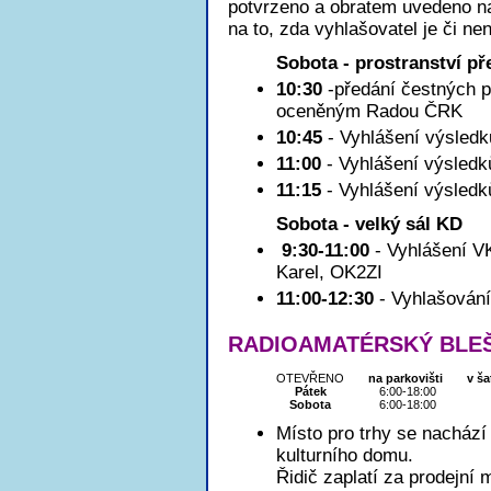
potvrzeno a obratem uvedeno na
na to, zda vyhlašovatel je či ne
Sobota - prostranství 
10:30
-předání čestných 
oceněným Radou ČRK
10:45
- Vyhlášení výsled
11:00
- Vyhlášení výsled
11:15
- Vyhlášení výsledk
Sobota - velký sál KD
9:30-11:00
- Vyhlášení VK
Karel, OK2ZI
11:00-12:30
- Vyhlašování
RADIOAMATÉRSKÝ BLEŠ
OTEVŘENO
na parkovišti
v ša
Pátek
6:00-18:00
Sobota
6:00-18:00
Místo pro trhy se nachází 
kulturního domu.
Řidič zaplatí za prodejní 