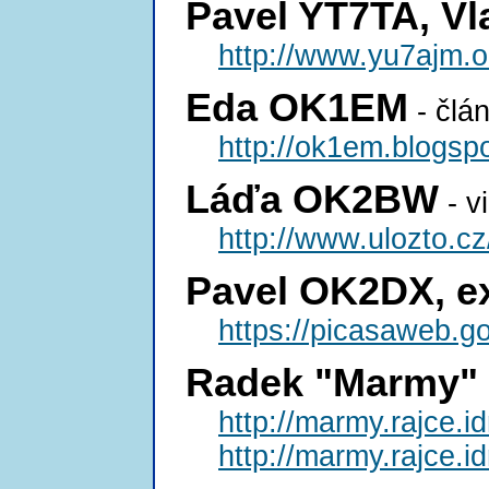
Pavel YT7TA, V
http://www.yu7ajm.o
Eda OK1EM
- člán
http://ok1em.blogsp
Láďa OK2BW
- v
http://www.ulozto.
Pavel OK2DX, 
https://picasaweb
Radek "Marmy
http://marmy.rajce.
http://marmy.rajce.