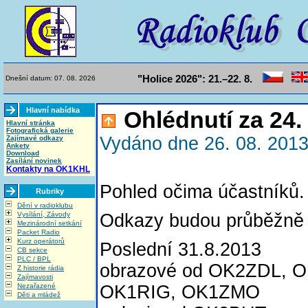
"Holice 2026": 21.–22. 8.
Dnešní datum: 07. 08. 2026
Hlavní nabídka
Ohlédnutí za 24
Hlavní stránka
Fotografická galerie
Vydáno dne 26. 08. 2013
Zajímavé odkazy
Ankety
Download
Zasílání novinek
Kontakty na OK1KHL
Pohled očima účastníků. 
Rubriky
Dění v radioklubu
Vysílání, Závody
Odkazy budou průběžně 
Mezinárodní setkání
Packet Radio
Kurz operátorů
Poslední 31.8.2013
CB sekce
PLC / BPL
obrazové od OK2ZDL, 
Z historie rádia
Zajímavosti
Nezařazené
OK1RIG, OK1ZMO
Děti a mládež