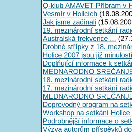
Q-klub AMAVET Příbram v H
Vesmír v Holicích
(18.08.200
Jak jsme začínali
(15.08.200
19. mezinárodní setkání rad
Australská frekvence ...
(27.
Drobné střípky z 18. meziná
Holice 2007 jsou již minulostí
Doplňující informace k set
MEDNARODNO SREČANJE 
18. mezinárodní setkání rad
17. mezinárodní setkání rad
MEDNARODNO SREČANJE 
Doprovodný program na setk
Workshop na setkání Holice
Podrobnější informace o se
Výzva autorům příspěvků d