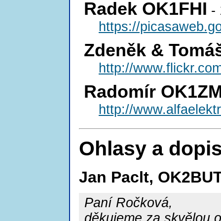
Radek OK1FHI
- 
https://picasaweb.g
Zdeněk & Tomáš
http://www.flickr.c
Radomír OK1Z
http://www.alfaelekt
Ohlasy a dopi
Jan Paclt, OK2BU
Paní Ročková,
děkujeme za skvělou or