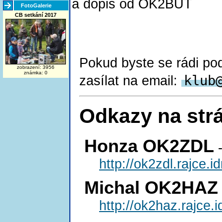
a dopis od OK2BUT
FotoGalerie
CB setkání 2017
Pokud byste se rádi podě
zobrazení: 3956
známka: 0
klu
b
zasílat na email:
Odkazy na str
Honza OK2ZDL
-
http://ok2zdl.rajce
Michal OK2HAZ
http://ok2haz.rajce