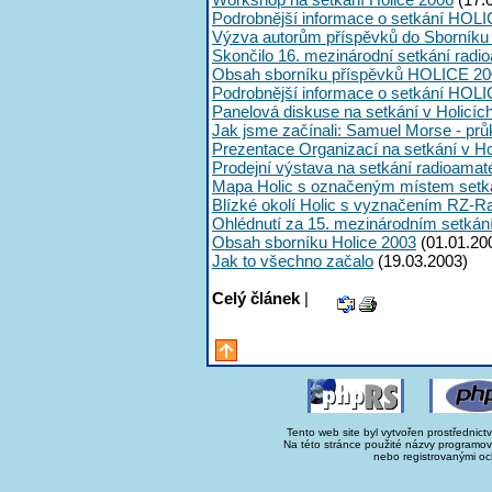
Podrobnější informace o setkání HOLI
Výzva autorům příspěvků do Sborník
Skončilo 16. mezinárodní setkání radi
Obsah sborníku příspěvků HOLICE 20
Podrobnější informace o setkání HOL
Panelová diskuse na setkání v Holicíc
Jak jsme začínali: Samuel Morse - průk
Prezentace Organizací na setkání v Ho
Prodejní výstava na setkání radioama
Mapa Holic s označeným místem setk
Blízké okolí Holic s vyznačením RZ-R
Ohlédnutí za 15. mezinárodním setká
Obsah sborníku Holice 2003
(01.01.20
Jak to všechno začalo
(19.03.2003)
Celý článek
|
Tento web site byl vytvořen prostřednict
Na této stránce použité názvy programo
nebo registrovanými oc