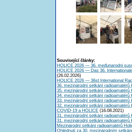
Související články:
HOLICE 2026 — 36. međunarodni susr
HOLICE 2026 — Das 36. International
(26.02.2026)
HOLICE 2026 — 36st International Ra
36. mezinárodní setkání radioamatérů 
35. mezinárodní setkání radioamatérů 
34. mezinárodní setkání radioamatérů 
33. mezinárodní setkání radioamatérů 
32. mezinárodní setkání radioamatérů 
COVID-19 a HOLICE
(16.08.2021)
31. mezinárodní setkání radioamatérů 
31. mezinárodní setkání radioamatérů 
Mezinárodní setkání radioamatérů Hol
Ohlédnutí za 30. mezinárodním setkán