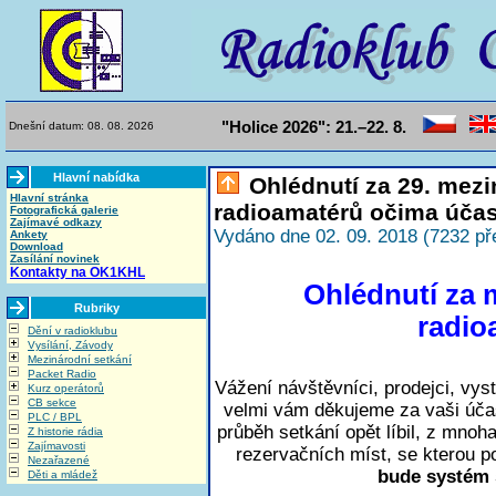
"Holice 2026": 21.–22. 8.
Dnešní datum: 08. 08. 2026
Hlavní nabídka
Ohlédnutí za 29. mez
Hlavní stránka
radioamatérů očima účas
Fotografická galerie
Zajímavé odkazy
Vydáno dne 02. 09. 2018 (7232 př
Ankety
Download
Zasílání novinek
Kontakty na OK1KHL
Ohlédnutí za 
Rubriky
radio
Dění v radioklubu
Vysílání, Závody
Mezinárodní setkání
Packet Radio
Vážení návštěvníci, prodejci, vys
Kurz operátorů
CB sekce
velmi vám děkujeme za vaši úča
PLC / BPL
průběh setkání opět líbil, z mno
Z historie rádia
Zajímavosti
rezervačních míst, se kterou p
Nezařazené
bude systém 
Děti a mládež