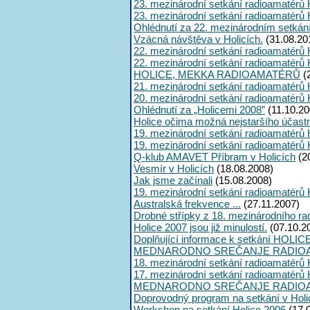
23. mezinárodní setkání radioamatérů 
23. mezinárodní setkání radioamatérů 
Ohlédnutí za 22. mezinárodním setkán
Vzácná návštěva v Holicích.
(31.08.20
22. mezinárodní setkání radioamatérů 
22. mezinárodní setkání radioamatérů 
HOLICE, MEKKA RADIOAMATÉRŮ
(
21. mezinárodní setkání radioamatérů 
20. mezinárodní setkání radioamatérů 
Ohlédnutí za „Holicemi 2008”
(11.10.20
Holice očima možná nejstaršího účast
19. mezinárodní setkání radioamatérů 
19. mezinárodní setkání radioamatérů 
Q-klub AMAVET Příbram v Holicích
(2
Vesmír v Holicích
(18.08.2008)
Jak jsme začínali
(15.08.2008)
19. mezinárodní setkání radioamatérů 
Australská frekvence ...
(27.11.2007)
Drobné střípky z 18. mezinárodního ra
Holice 2007 jsou již minulostí.
(07.10.2
Doplňující informace k setkání HOLIC
MEDNARODNO SREČANJE RADIOA
18. mezinárodní setkání radioamatérů 
17. mezinárodní setkání radioamatérů 
MEDNARODNO SREČANJE RADIOA
Doprovodný program na setkání v Holi
Workshop na setkání Holice 2006
(17.