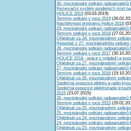
30. mezinárodní setkání radioamatérů 
Rezervační systém prodejních míst na
HOLICE 2019
(03.03.2019)
Termíny setkání v roce 2019
(26.02.20
Návštěvnost programu Holice 2018
(03
29. mezinárodní setkání radioamatérů 
Termíny setkání v roce 2018
(27.01.20
Ohlédnutí za 28. mezinárodním setkán
Reportáž z 27. mezinárodního setkání
28. mezinárodní setkání radioamatérů 
Termíny setkání v roce 2017
(30.10.20
HOLICE 2016 - práce s mládeží a expoz
Ohlédnutí za 27. mezinárodním setkán
27. mezinárodní setkání radioamatérů 
Termíny setkání v roce 2016
(19.10.20
Ohlédnutí za 26. mezinárodním setkán
Společná expozice elektro a radio kro
Společná expozice elektro/radio krouž
2015
(23.07.2015)
26. mezinárodní setkání radioamatérů 
Termíny setkání v roce 2015
(20.01.20
Ohlédnutí za 25. mezinárodním setkán
25. mezinárodní setkání radioamatérů 
Ohlédnutí za 24. mezinárodním setkán
24. mezinárodní setkání radioamatérů 
Ohlédnutí za 23. mezinárodním setkán