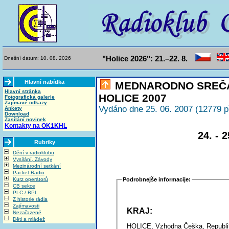
"Holice 2026": 21.–22. 8.
Dnešní datum: 10. 08. 2026
Hlavní nabídka
MEDNARODNO SREČA
Hlavní stránka
HOLICE 2007
Fotografická galerie
Zajímavé odkazy
Vydáno dne 25. 06. 2007 (12779 p
Ankety
Download
Zasílání novinek
Kontakty na OK1KHL
24. - 
Rubriky
Dění v radioklubu
Vysílání, Závody
Mezinárodní setkání
Packet Radio
Kurz operátorů
Podrobnejše informacije:
CB sekce
PLC / BPL
Z historie rádia
Zajímavosti
KRAJ:
Nezařazené
Děti a mládež
HOLICE, Vzhodna Češka, Republik