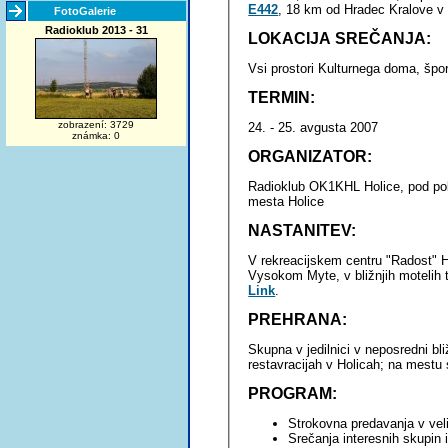
E442
, 18 km od Hradec Kralove v
FotoGalerie
Radioklub 2013 - 31
LOKACIJA SREČANJA:
Vsi prostori Kulturnega doma, špor
TERMIN:
zobrazení: 3729
24. - 25. avgusta 2007
známka: 0
ORGANIZATOR:
Radioklub OK1KHL Holice, pod pokroviteljstvom Češkega radiokluba in župana
mesta Holice
NASTANITEV:
V rekreacijskem centru "Radost" H
Vysokom Myte, v bližnjih motelih t
Link
.
PREHRANA:
Skupna v jedilnici v neposredni bli
restavracijah v Holicah; na mestu 
PROGRAM:
Strokovna predavanja v vel
Srečanja interesnih skupin 