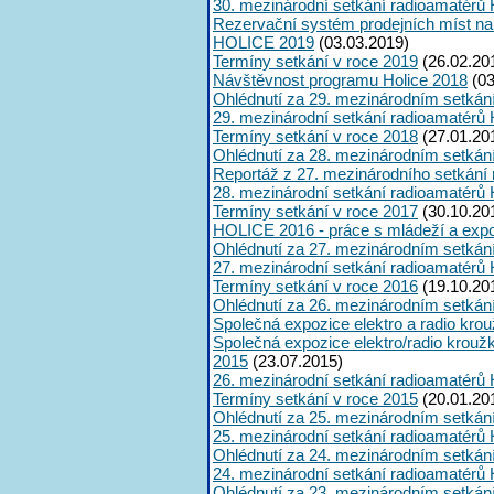
30. mezinárodní setkání radioamatérů 
Rezervační systém prodejních míst na
HOLICE 2019
(03.03.2019)
Termíny setkání v roce 2019
(26.02.20
Návštěvnost programu Holice 2018
(03
Ohlédnutí za 29. mezinárodním setkán
29. mezinárodní setkání radioamatérů 
Termíny setkání v roce 2018
(27.01.20
Ohlédnutí za 28. mezinárodním setkán
Reportáž z 27. mezinárodního setkání
28. mezinárodní setkání radioamatérů 
Termíny setkání v roce 2017
(30.10.20
HOLICE 2016 - práce s mládeží a expoz
Ohlédnutí za 27. mezinárodním setkán
27. mezinárodní setkání radioamatérů 
Termíny setkání v roce 2016
(19.10.20
Ohlédnutí za 26. mezinárodním setkán
Společná expozice elektro a radio kro
Společná expozice elektro/radio krouž
2015
(23.07.2015)
26. mezinárodní setkání radioamatérů 
Termíny setkání v roce 2015
(20.01.20
Ohlédnutí za 25. mezinárodním setkán
25. mezinárodní setkání radioamatérů 
Ohlédnutí za 24. mezinárodním setkán
24. mezinárodní setkání radioamatérů 
Ohlédnutí za 23. mezinárodním setkán