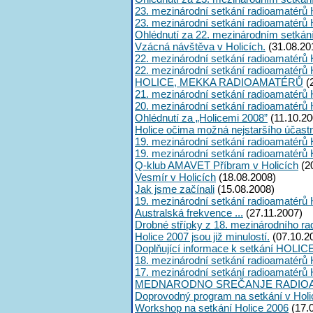
23. mezinárodní setkání radioamatérů 
23. mezinárodní setkání radioamatérů 
Ohlédnutí za 22. mezinárodním setkán
Vzácná návštěva v Holicích.
(31.08.20
22. mezinárodní setkání radioamatérů 
22. mezinárodní setkání radioamatérů 
HOLICE, MEKKA RADIOAMATÉRŮ
(
21. mezinárodní setkání radioamatérů 
20. mezinárodní setkání radioamatérů 
Ohlédnutí za „Holicemi 2008”
(11.10.20
Holice očima možná nejstaršího účast
19. mezinárodní setkání radioamatérů 
19. mezinárodní setkání radioamatérů 
Q-klub AMAVET Příbram v Holicích
(2
Vesmír v Holicích
(18.08.2008)
Jak jsme začínali
(15.08.2008)
19. mezinárodní setkání radioamatérů 
Australská frekvence ...
(27.11.2007)
Drobné střípky z 18. mezinárodního ra
Holice 2007 jsou již minulostí.
(07.10.2
Doplňující informace k setkání HOLIC
18. mezinárodní setkání radioamatérů 
17. mezinárodní setkání radioamatérů 
MEDNARODNO SREČANJE RADIOA
Doprovodný program na setkání v Holi
Workshop na setkání Holice 2006
(17.