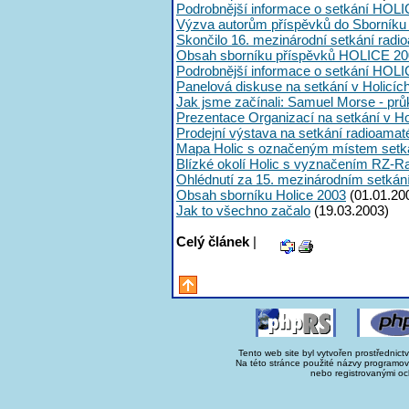
Podrobnější informace o setkání HOLI
Výzva autorům příspěvků do Sborník
Skončilo 16. mezinárodní setkání radi
Obsah sborníku příspěvků HOLICE 20
Podrobnější informace o setkání HOL
Panelová diskuse na setkání v Holicíc
Jak jsme začínali: Samuel Morse - průk
Prezentace Organizací na setkání v Ho
Prodejní výstava na setkání radioama
Mapa Holic s označeným místem setk
Blízké okolí Holic s vyznačením RZ-R
Ohlédnutí za 15. mezinárodním setká
Obsah sborníku Holice 2003
(01.01.20
Jak to všechno začalo
(19.03.2003)
Celý článek
|
Tento web site byl vytvořen prostřednict
Na této stránce použité názvy programo
nebo registrovanými oc