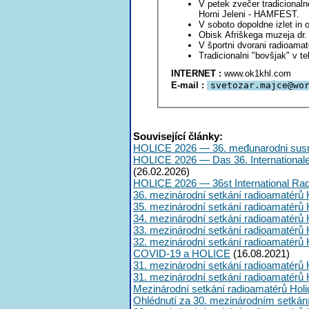
V petek zvečer tradicionaln
Horni Jeleni - HAMFEST.
V soboto dopoldne izlet in
V športni dvorani radioama
Tradicionalni "bovšjak" v te
INTERNET :
www.ok1khl.com
E-mail :
svetozar.majc
e@wo
Související články:
HOLICE 2026 — 36. međunarodni susr
HOLICE 2026 — Das 36. International
(26.02.2026)
HOLICE 2026 — 36st International Ra
36. mezinárodní setkání radioamatérů 
35. mezinárodní setkání radioamatérů 
34. mezinárodní setkání radioamatérů 
33. mezinárodní setkání radioamatérů 
32. mezinárodní setkání radioamatérů 
COVID-19 a HOLICE
(16.08.2021)
31. mezinárodní setkání radioamatérů 
31. mezinárodní setkání radioamatérů 
Mezinárodní setkání radioamatérů Hol
Ohlédnutí za 30. mezinárodním setkán