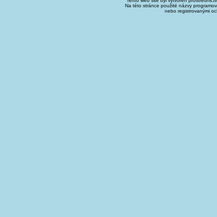
Tento web site byl vytvořen prostřednict
Na této stránce použité názvy programo
nebo registrovanými oc