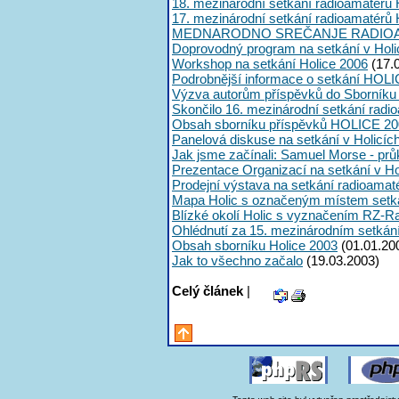
18. mezinárodní setkání radioamatérů 
17. mezinárodní setkání radioamatérů 
MEDNARODNO SREČANJE RADIOA
Doprovodný program na setkání v Holi
Workshop na setkání Holice 2006
(17.
Podrobnější informace o setkání HOLI
Výzva autorům příspěvků do Sborník
Skončilo 16. mezinárodní setkání radi
Obsah sborníku příspěvků HOLICE 20
Panelová diskuse na setkání v Holicíc
Jak jsme začínali: Samuel Morse - průk
Prezentace Organizací na setkání v Ho
Prodejní výstava na setkání radioama
Mapa Holic s označeným místem setk
Blízké okolí Holic s vyznačením RZ-R
Ohlédnutí za 15. mezinárodním setká
Obsah sborníku Holice 2003
(01.01.20
Jak to všechno začalo
(19.03.2003)
Celý článek
|