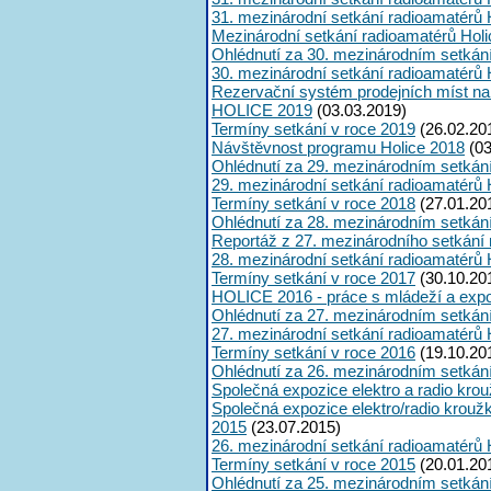
31. mezinárodní setkání radioamatérů 
Mezinárodní setkání radioamatérů Hol
Ohlédnutí za 30. mezinárodním setkán
30. mezinárodní setkání radioamatérů 
Rezervační systém prodejních míst na
HOLICE 2019
(03.03.2019)
Termíny setkání v roce 2019
(26.02.20
Návštěvnost programu Holice 2018
(03
Ohlédnutí za 29. mezinárodním setkán
29. mezinárodní setkání radioamatérů 
Termíny setkání v roce 2018
(27.01.20
Ohlédnutí za 28. mezinárodním setkán
Reportáž z 27. mezinárodního setkání
28. mezinárodní setkání radioamatérů 
Termíny setkání v roce 2017
(30.10.20
HOLICE 2016 - práce s mládeží a expoz
Ohlédnutí za 27. mezinárodním setkán
27. mezinárodní setkání radioamatérů 
Termíny setkání v roce 2016
(19.10.20
Ohlédnutí za 26. mezinárodním setkán
Společná expozice elektro a radio kro
Společná expozice elektro/radio krouž
2015
(23.07.2015)
26. mezinárodní setkání radioamatérů 
Termíny setkání v roce 2015
(20.01.20
Ohlédnutí za 25. mezinárodním setkán