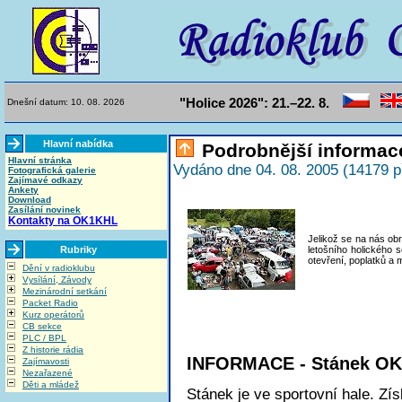
"Holice 2026": 21.–22. 8.
Dnešní datum: 10. 08. 2026
Hlavní nabídka
Podrobnější informac
Hlavní stránka
Vydáno dne 04. 08. 2005 (14179 p
Fotografická galerie
Zajímavé odkazy
Ankety
Download
Zasílání novinek
Kontakty na OK1KHL
Jelikož se na nás obr
Rubriky
letošního holického 
otevření, poplatků a 
Dění v radioklubu
Vysílání, Závody
Mezinárodní setkání
Packet Radio
Kurz operátorů
CB sekce
PLC / BPL
Z historie rádia
INFORMACE - Stánek O
Zajímavosti
Nezařazené
Děti a mládež
Stánek je ve sportovní hale. Zí