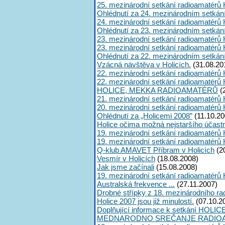
25. mezinárodní setkání radioamatérů 
Ohlédnutí za 24. mezinárodním setkán
24. mezinárodní setkání radioamatérů 
Ohlédnutí za 23. mezinárodním setkán
23. mezinárodní setkání radioamatérů 
23. mezinárodní setkání radioamatérů 
Ohlédnutí za 22. mezinárodním setkán
Vzácná návštěva v Holicích.
(31.08.20
22. mezinárodní setkání radioamatérů 
22. mezinárodní setkání radioamatérů 
HOLICE, MEKKA RADIOAMATÉRŮ
(
21. mezinárodní setkání radioamatérů 
20. mezinárodní setkání radioamatérů 
Ohlédnutí za „Holicemi 2008”
(11.10.20
Holice očima možná nejstaršího účast
19. mezinárodní setkání radioamatérů 
19. mezinárodní setkání radioamatérů 
Q-klub AMAVET Příbram v Holicích
(2
Vesmír v Holicích
(18.08.2008)
Jak jsme začínali
(15.08.2008)
19. mezinárodní setkání radioamatérů 
Australská frekvence ...
(27.11.2007)
Drobné střípky z 18. mezinárodního ra
Holice 2007 jsou již minulostí.
(07.10.2
Doplňující informace k setkání HOLIC
MEDNARODNO SREČANJE RADIOA