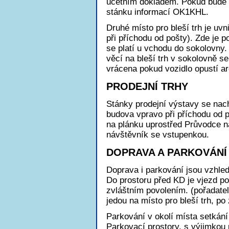
účetním dokladem. Pokud bude p
stánku informací OK1KHL.
Druhé místo pro bleší trh je uv
při příchodu od pošty). Zde je p
se platí u vchodu do sokolovny.
věcí na bleší trh v sokolovně s
vrácena pokud vozidlo opustí ar
PRODEJNÍ TRHY
Stánky prodejní výstavy se nac
budova vpravo při příchodu od 
na plánku uprostřed Průvodce n
návštěvník se vstupenkou.
DOPRAVA A PARKOVÁNÍ
Doprava i parkování jsou vzhle
Do prostoru před KD je vjezd p
zvláštním povolením. (pořadatelé
jedou na místo pro bleší trh, po
Parkování v okolí místa setkán
Parkovací prostory, s výjimkou p