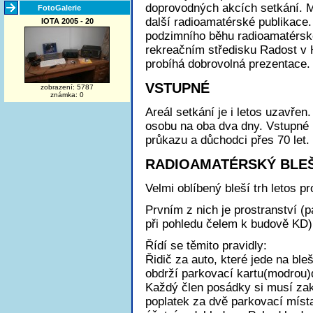
doprovodných akcích setkání. M
FotoGalerie
další radioamatérské publikace.
IOTA 2005 - 20
podzimního běhu radioamatérské
rekreačním středisku Radost v 
probíhá dobrovolná prezentace.
VSTUPNÉ
zobrazení: 5787
známka: 0
Areál setkání je i letos uzavřen
osobu na oba dva dny. Vstupné ne
průkazu a důchodci přes 70 let.
RADIOAMATÉRSKÝ BLEŠ
Velmi oblíbený bleší trh letos p
Prvním z nich je prostranství (
při pohledu čelem k budově KD)
Řídí se těmito pravidly:
Řidič za auto, které jede na bleš
obdrží parkovací kartu(modrou)
Každý člen posádky si musí zak
poplatek za dvě parkovací míst