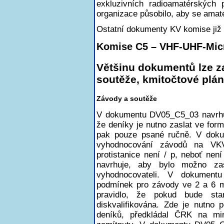
exkluzivních radioamatérských
organizace působilo, aby se ama
Ostatní dokumenty KV komise již 
Komise C5 – VHF-UHF-Mi
Většinu dokumentů lze za
soutěže, kmitočtové plá
Závody a soutěže
V dokumentu DV05_C5_03 navrhuj
že deníky je nutno zaslat ve for
pak pouze psané ručně. V dok
vyhodnocování závodů na VK
protistanice není / p, neboť není
navrhuje, aby bylo možno zas
vyhodnocovateli. V dokument
podmínek pro závody ve 2 a 6 m
pravidlo, že pokud bude sta
diskvalifikována. Zde je nutno
deníků, předkládal ČRK na mi