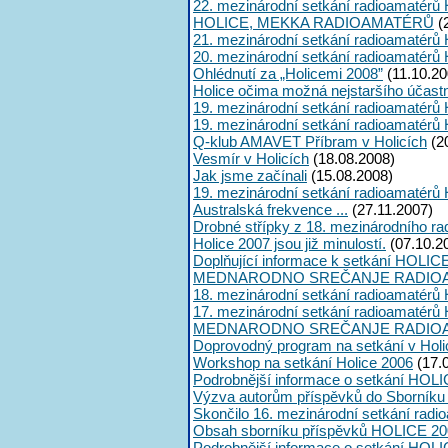
22. mezinárodní setkání radioamatérů 
HOLICE, MEKKA RADIOAMATÉRŮ
(
21. mezinárodní setkání radioamatérů 
20. mezinárodní setkání radioamatérů 
Ohlédnutí za „Holicemi 2008”
(11.10.20
Holice očima možná nejstaršího účast
19. mezinárodní setkání radioamatérů 
19. mezinárodní setkání radioamatérů 
Q-klub AMAVET Příbram v Holicích
(2
Vesmír v Holicích
(18.08.2008)
Jak jsme začínali
(15.08.2008)
19. mezinárodní setkání radioamatérů 
Australská frekvence ...
(27.11.2007)
Drobné střípky z 18. mezinárodního ra
Holice 2007 jsou již minulostí.
(07.10.2
Doplňující informace k setkání HOLIC
MEDNARODNO SREČANJE RADIOA
18. mezinárodní setkání radioamatérů 
17. mezinárodní setkání radioamatérů 
MEDNARODNO SREČANJE RADIOA
Doprovodný program na setkání v Holi
Workshop na setkání Holice 2006
(17.
Podrobnější informace o setkání HOLI
Výzva autorům příspěvků do Sborník
Skončilo 16. mezinárodní setkání radi
Obsah sborníku příspěvků HOLICE 20
Podrobnější informace o setkání HOL