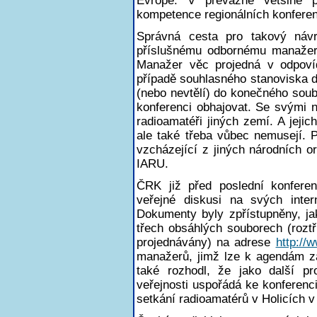
Evropě. V převážné většině 
kompetence regionálních konfere
Správná cesta pro takový náv
příslušnému odbornému manažer
Manažer věc projedná v odpoví
případě souhlasného stanoviska d
(nebo nevtělí) do konečného sou
konferenci obhajovat. Se svými 
radioamatéři jiných zemí. A jej
ale také třeba vůbec nemusejí. 
vzcházející z jiných národních o
IARU.
ČRK již před poslední konferen
veřejné diskusi na svých inter
Dokumenty byly zpřístupněny, ja
třech obsáhlých souborech (rozt
projednávány) na adrese
http:/
manažerů, jimž lze k agendám z
také rozhodl, že jako další pr
veřejnosti uspořádá ke konferenc
setkání radioamatérů v Holicích v