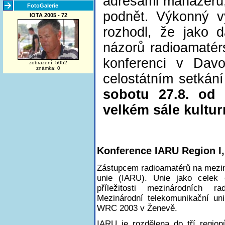
adresami manažerů,
FotoGalerie
podnět. Výkonný v
IOTA 2005 - 72
rozhodl, že jako d
názorů radioamatér
konferenci v Davo
zobrazení: 5052
známka: 0
celostátním setkán
sobotu 27.8. od
velkém sále kultu
Konference IARU Region I, 
Zástupcem radioamatérů na mezin
unie (IARU). Unie jako celek o
příležitosti mezinárodních r
Mezinárodní telekomunikační uni
WRC 2003 v Ženevě.
IARU je rozdělena do tří regio