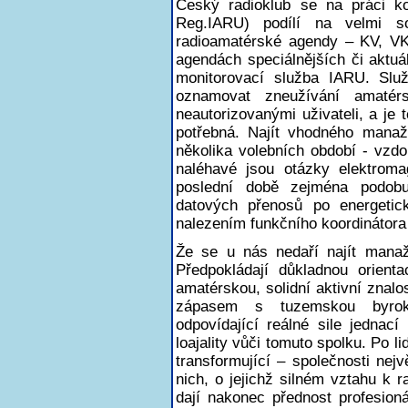
Český radioklub se na práci ko
Reg.IARU) podílí na velmi so
radioamatérské agendy – KV, VK
agendách speciálnějších či aktuá
monitorovací služba IARU. Slu
oznamovat zneužívání amatér
neautorizovanými uživateli, a je
potřebná. Najít vhodného man
několika volebních období - vzdo
naléhavé jsou otázky elektroma
poslední době zejména podob
datových přenosů po energetic
nalezením funkčního koordinátora
Že se u nás nedaří najít manaž
Předpokládají důkladnou orienta
amatérskou, solidní aktivní znalo
zápasem s tuzemskou byrokra
odpovídající reálné sile jednac
loajality vůči tomuto spolku. Po li
transformující – společnosti nejv
nich, o jejichž silném vztahu k
dají nakonec přednost profesio