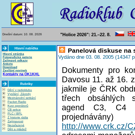
"Holice 2026": 21.–22. 8.
Dnešní datum: 10. 08. 2026
Hlavní nabídka
Panelová diskuse na s
Hlavní stránka
Vydáno dne 03. 08. 2005 (14347 p
Fotografická galerie
Zajímavé odkazy
Ankety
Download
Dokumenty pro kon
Zasílání novinek
Kontakty na OK1KHL
Davosu 11. až 16. z
Rubriky
jakmile je ČRK obdr
Dění v radioklubu
Vysílání, Závody
třech obsáhlých s
Mezinárodní setkání
Packet Radio
agend C3, C4 
Kurz operátorů
CB sekce
PLC / BPL
projednáv
Z historie rádia
Zajímavosti
http://www.crk.cz
Nezařazené
Děti a mládež