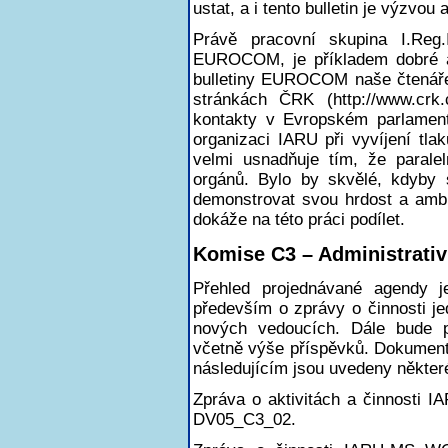
ustat, a i tento bulletin je výzvou
Právě pracovní skupina I.Reg.I
EUROCOM, je příkladem dobré a 
bulletiny EUROCOM naše čtenář
stránkách ČRK (http://www.crk
kontakty v Evropském parlament
organizaci IARU při vyvíjení tla
velmi usnadňuje tím, že paralel
orgánů. Bylo by skvělé, kdyby 
demonstrovat svou hrdost a amb
dokáže na této práci podílet.
Komise C3 – Administrativ
Přehled projednávané agendy
především o zprávy o činnosti je
nových vedoucích. Dále bude p
včetně výše příspěvků. Dokumenty
následujícím jsou uvedeny někter
Zpráva o aktivitách a činnosti 
DV05_C3_02.