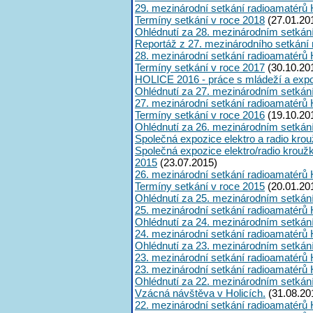
29. mezinárodní setkání radioamatérů 
Termíny setkání v roce 2018
(27.01.20
Ohlédnutí za 28. mezinárodním setkán
Reportáž z 27. mezinárodního setkání
28. mezinárodní setkání radioamatérů 
Termíny setkání v roce 2017
(30.10.20
HOLICE 2016 - práce s mládeží a expoz
Ohlédnutí za 27. mezinárodním setkán
27. mezinárodní setkání radioamatérů 
Termíny setkání v roce 2016
(19.10.20
Ohlédnutí za 26. mezinárodním setkán
Společná expozice elektro a radio kro
Společná expozice elektro/radio krouž
2015
(23.07.2015)
26. mezinárodní setkání radioamatérů 
Termíny setkání v roce 2015
(20.01.20
Ohlédnutí za 25. mezinárodním setkán
25. mezinárodní setkání radioamatérů 
Ohlédnutí za 24. mezinárodním setkán
24. mezinárodní setkání radioamatérů 
Ohlédnutí za 23. mezinárodním setkán
23. mezinárodní setkání radioamatérů 
23. mezinárodní setkání radioamatérů 
Ohlédnutí za 22. mezinárodním setkán
Vzácná návštěva v Holicích.
(31.08.20
22. mezinárodní setkání radioamatérů 