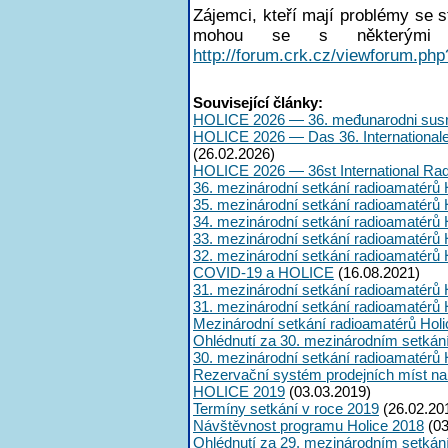
Zájemci, kteří mají problémy se
mohou se s některými 
http://forum.crk.cz/viewforum.php
Související články:
HOLICE 2026 — 36. međunarodni susr
HOLICE 2026 — Das 36. International
(26.02.2026)
HOLICE 2026 — 36st International Ra
36. mezinárodní setkání radioamatérů 
35. mezinárodní setkání radioamatérů 
34. mezinárodní setkání radioamatérů 
33. mezinárodní setkání radioamatérů 
32. mezinárodní setkání radioamatérů 
COVID-19 a HOLICE
(16.08.2021)
31. mezinárodní setkání radioamatérů 
31. mezinárodní setkání radioamatérů 
Mezinárodní setkání radioamatérů Hol
Ohlédnutí za 30. mezinárodním setkán
30. mezinárodní setkání radioamatérů 
Rezervační systém prodejních míst na
HOLICE 2019
(03.03.2019)
Termíny setkání v roce 2019
(26.02.20
Návštěvnost programu Holice 2018
(03
Ohlédnutí za 29. mezinárodním setkán