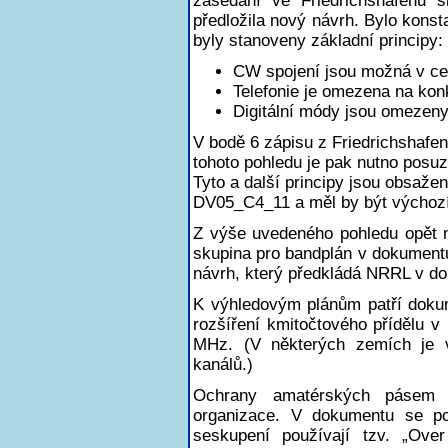
zasedání ve Friedrichshafenu s
předložila nový návrh. Bylo konst
byly stanoveny základní principy:
CW spojení jsou možná v c
Telefonie je omezena na kon
Digitální módy jsou omezeny 
V bodě 6 zápisu z Friedrichshafen
tohoto pohledu je pak nutno posu
Tyto a další principy jsou obsaž
DV05_C4_11 a měl by být výchozí
Z výše uvedeného pohledu opět n
skupina pro bandplán v dokument
návrh, který předkládá NRRL v 
K výhledovým plánům patří doku
rozšíření kmitočtového přídělu 
MHz. (V některých zemích je v 
kanálů.)
Ochrany amatérských pásem
organizace. V dokumentu se po
seskupení používají tzv. „Over