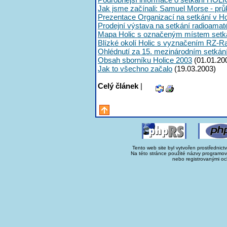
Jak jsme začínali: Samuel Morse - průk
Prezentace Organizací na setkání v Ho
Prodejní výstava na setkání radioama
Mapa Holic s označeným místem setk
Blízké okolí Holic s vyznačením RZ-R
Ohlédnutí za 15. mezinárodním setká
Obsah sborníku Holice 2003
(01.01.20
Jak to všechno začalo
(19.03.2003)
Celý článek
|
Tento web site byl vytvořen prostřednict
Na této stránce použité názvy programo
nebo registrovanými oc