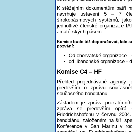
K stěžejním dokumentům patří
navrhuje ustavení 5 – 7 čle
širokopásmových systémů, jako
jednotlivé členské organizace I
amatérských pásem.
Komise bude též doporučovat, kde se
pozvání:
Od chorvatské organizace 
od libanonské organizace -
Komise C4 – HF
Přehled projednávané agendy
především o zprávu současné
současného bandplánu.
Základem je zpráva prozatímní
zpráva se především opírá
Friedrichshafenu v červnu 2004
bandplánu, založeném na šíři spek
Konference v San Marinu v roce