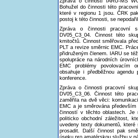
Zpráva o činnosti IARU-MS W
Bohužel do činnosti této pracovn
které v regionu 1 jsou. ČRK pa
postoj k této činnosti, se nepodařil
Zpráva o činnosti pracovní
DV05_C3_04. Činnost této skup
kmitočtů. Činnost směřovala př
PLT a revize směrnic EMC. Prác
přidruženým členem. IARU se též 
spolupráce na národních úrovních
EMC problémy povolovacím or
obsahuje i předběžnou agendu 
konference.
Zpráva o činnosti pracovní s
DV05_C3_06. Činnost této praco
zaměřila na dvě věci: komunikaci
EMC a je směrována především k
činností v těchto oblastech. Je
politicko obchodní záležitost, 
uvedeny texty dokumentů, které
prosadit. Další činnost pak s
úseku pro amatérskou službu v p