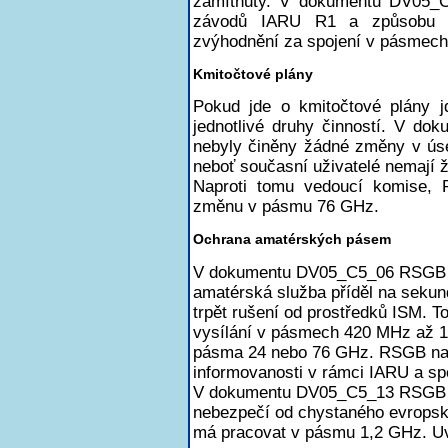
zamítnuty. V dokumentu DV05_C
závodů IARU R1 a způsobu je
zvýhodnění za spojení v pásmech
Kmitočtové plány
Pokud jde o kmitočtové plány j
jednotlivé druhy činností. V d
nebyly činěny žádné změny v ús
neboť současní uživatelé nemají 
Naproti tomu vedoucí komise,
změnu v pásmu 76 GHz.
Ochrana amatérských pásem
V dokumentu DV05_C5_06 RSGB u
amatérská služba příděl na sekund
trpět rušení od prostředků ISM. 
vysílání v pásmech 420 MHz až 10
pásma 24 nebo 76 GHz. RSGB navr
informovanosti v rámci IARU a s
V dokumentu DV05_C5_13 RSGB po
nebezpečí od chystaného evropské
má pracovat v pásmu 1,2 GHz. Uvá