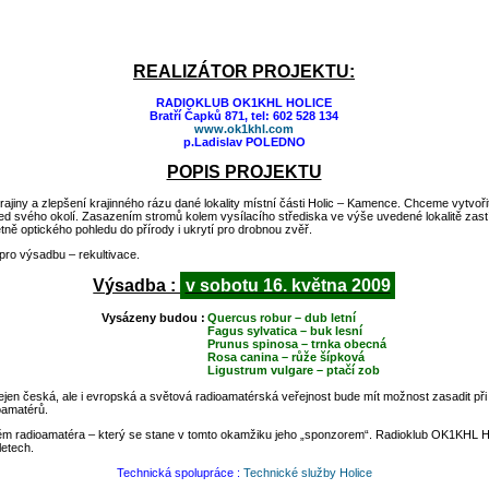
REALIZÁTOR PROJEKTU:
RADIOKLUB OK1KHL HOLICE
Bratří Čapků 871, tel: 602 528 134
www.ok1khl.com
p.Ladislav POLEDNO
POPIS PROJEKTU
ajiny a zlepšení krajinného rázu dané lokality místní části Holic – Kamence. Chceme vytvořit
led svého okolí. Zasazením stromů kolem vysílacího střediska ve výše uvedené lokalitě za
tně optického pohledu do přírody i ukrytí pro drobnou zvěř.
pro výsadbu – rekultivace.
Výsadba :
v sobotu 16. května 2009
Vysázeny budou :
Quercus robur – dub letní
Fagus sylvatica – buk lesní
Prunus spinosa – trnka obecná
Rosa canina – růže šípková
Ligustrum vulgare – ptačí zob
ejen česká, ale i evropská a světová radioamatérská veřejnost bude mít možnost zasadit při 
ioamatérů.
 radioamatéra – který se stane v tomto okamžiku jeho „sponzorem“. Radioklub OK1KHL Hol
letech.
Technická spolupráce :
Technické služby Holice