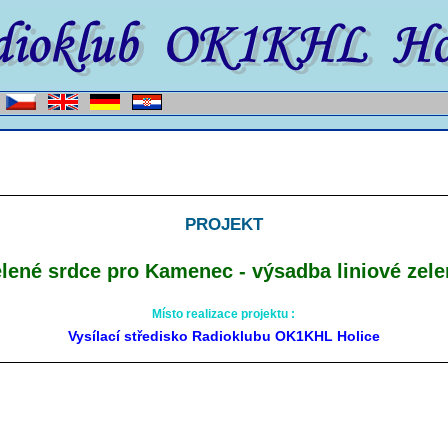
PROJEKT
lené srdce pro Kamenec - výsadba liniové zel
Místo realizace projektu :
Vysílací středisko Radioklubu OK1KHL Holice