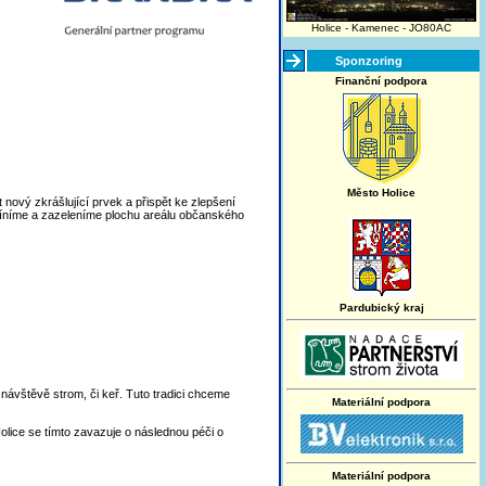
Holice - Kamenec - JO80AC
Sponzoring
Finanční podpora
Město Holice
 nový zkrášlující prvek a přispět ke zlepšení
stíníme a zazeleníme plochu areálu občanského
Pardubický kraj
návštěvě strom, či keř. Tuto tradici chceme
Materiální podpora
ice se tímto zavazuje o následnou péči o
Materiální podpora