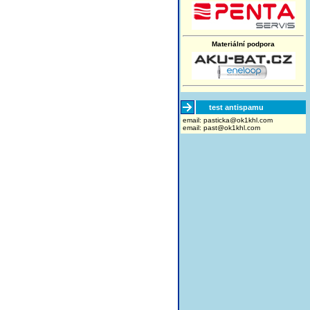
Materiální podpora
test antispamu
email:
moc.lhk1ko@akcitsap
email:
past@ok1khl.com