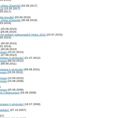
 očima účastníků
(02.09.2017)
016
(15.05.2017)
03.2017)
adio kroužků
(03.09.2016)
 očima účastníků
(30.08.2016)
03.2016)
(25.09.2015)
(26.08.2015)
ním setkání radioamatérů Holice 2015
(23.07.2015)
05.2015)
(30.09.2014)
01.2014)
(26.08.2013)
rogram
(15.01.2013)
(27.08.2012)
formace k ubytování
(21.07.2012)
rogram
(06.03.2012)
(06.09.2011)
formace k ubytování
(09.08.2011)
rogram
(10.03.2011)
rogram
(13.06.2010)
rogram
(15.08.2009)
)
rogram
(25.08.2008)
kce v klubovnách
(24.08.2008)
formace k ubytování
(16.07.2008)
setkání.
(07.10.2007)
07)