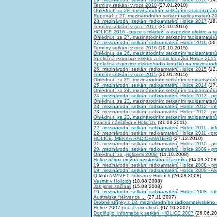
Termíny setkání v roce 2018
(27.01.2018)
Ohlédnutí za 28. mezinárodním setkáním radioamatérů
Reportáž z 27. mezinárodního setkání radioamatérů 2
28. mezinárodní setkání radioamatérů Holice 2017
(18.
Termíny setkání v roce 2017
(30.10.2016)
HOLICE 2016 - práce s mládeží a expozice elektro a r
Ohlédnutí za 27. mezinárodním setkáním radioamatérů
27. mezinárodní setkání radioamatérů Holice 2016
(06.
Termíny setkání v roce 2016
(19.10.2015)
Ohlédnutí za 26. mezinárodním setkáním radioamatérů
Společná expozice elektro a radio kroužků Holice 2015
Společná expozice elektro/radio kroužků na mezinárod
26. mezinárodní setkání radioamatérů Holice 2015
(12.
Termíny setkání v roce 2015
(20.01.2015)
Ohlédnutí za 25. mezinárodním setkáním radioamatérů
25. mezinárodní setkání radioamatérů Holice 2014
(17.
Ohlédnutí za 24. mezinárodním setkáním radioamatérů
24. mezinárodní setkání radioamatérů Holice 2013 - p
Ohlédnutí za 23. mezinárodním setkáním radioamatérů
23. mezinárodní setkání radioamatérů Holice 2012 - in
23. mezinárodní setkání radioamatérů Holice 2012 - p
Ohlédnutí za 22. mezinárodním setkáním radioamatérů
Vzácná návštěva v Holicích.
(31.08.2011)
22. mezinárodní setkání radioamatérů Holice 2011 - in
22. mezinárodní setkání radioamatérů Holice 2011 - p
HOLICE, MEKKA RADIOAMATÉRŮ
(27.12.2010)
21. mezinárodní setkání radioamatérů Holice 2010 - p
20. mezinárodní setkání radioamatérů Holice 2009 - p
Ohlédnutí za „Holicemi 2008”
(11.10.2008)
Holice očima možná nejstaršího účastníka
(04.09.2008
19. mezinárodní setkání radioamatérů Holice 2008 - p
19. mezinárodní setkání radioamatérů Holice 2008 - A
Q-klub AMAVET Příbram v Holicích
(20.08.2008)
Vesmír v Holicích
(18.08.2008)
Jak jsme začínali
(15.08.2008)
19. mezinárodní setkání radioamatérů Holice 2008 - in
Australská frekvence ...
(27.11.2007)
Drobné střípky z 18. mezinárodního radioamatérského 
Holice 2007 jsou již minulostí.
(07.10.2007)
Doplňující informace k setkání HOLICE 2007
(26.06.20