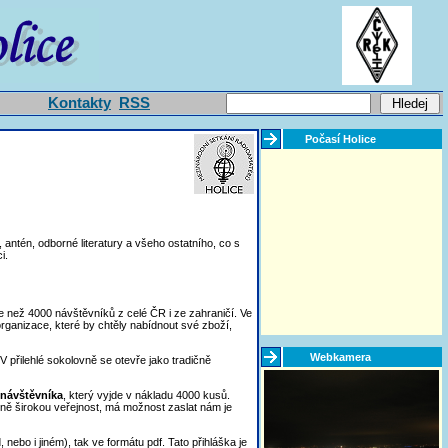
Kontakty
RSS
Počasí Holice
 antén, odborné literatury a všeho ostatního, co s
i.
e než 4000 návštěvníků z celé ČR i ze zahraničí. Ve
organizace, které by chtěly nabídnout své zboží,
Webkamera
 V přilehlé sokolovně se otevře jako tradičně
návštěvníka
, který vyjde v nákladu 4000 kusů.
ně širokou veřejnost, má možnost zaslat nám je
nebo i jiném), tak ve formátu pdf. Tato přihláška je