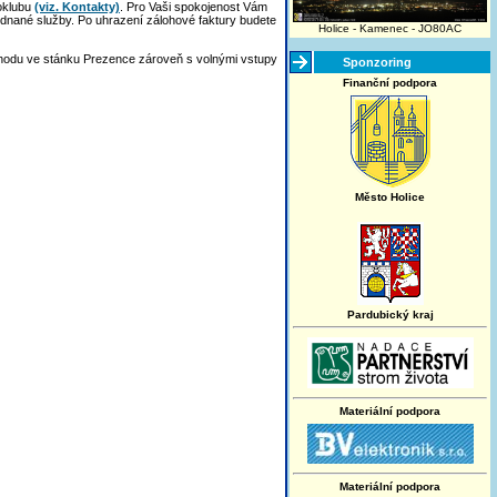
oklubu
(viz. Kontakty)
. Pro Vaši spokojenost Vám
ednané služby. Po uhrazení zálohové faktury budete
Holice - Kamenec - JO80AC
chodu ve stánku Prezence zároveň s volnými vstupy
Sponzoring
Finanční podpora
Město Holice
Pardubický kraj
Materiální podpora
Materiální podpora