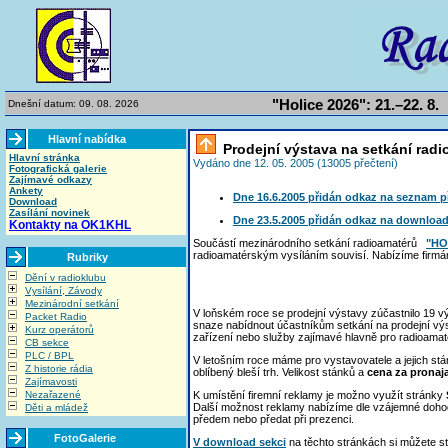
"Holice 2026": 21.–22. 8.
Dnešní datum: 09. 08. 2026
Hlavní nabídka
Prodejní výstava na setkání rad
Hlavní stránka
Vydáno dne 12. 05. 2005 (13005 přečtení)
Fotografická galerie
Zajímavé odkazy
Ankety
Dne 16.6.2005 přidán odkaz na seznam př
Download
Zasílání novinek
Dne 23.5.2005 přidán odkaz na download 
Kontakty na OK1KHL
Součástí mezinárodního setkání radioamatérů
"HO
radioamatérským vysíláním souvisí. Nabízíme firmá
Rubriky
Dění v radioklubu
Vysílání, Závody
Mezinárodní setkání
V loňském roce se prodejní výstavy zúčastnilo 19 v
Packet Radio
snaze nabídnout účastníkům setkání na prodejní výsta
Kurz operátorů
zařízení nebo služby zajímavé hlavně pro radioamatér
CB sekce
PLC / BPL
V letošním roce máme pro vystavovatele a jejich st
Z historie rádia
oblíbený bleší trh. Velikost stánků a
cena za pronaj
Zajímavosti
Nezařazené
K umístění firemní reklamy je možno využít stránky
Další možnost reklamy nabízíme dle vzájemné dohody
Děti a mládež
předem nebo předat při prezenci.
FotoGalerie
V download sekci
na těchto stránkách si můžete stá