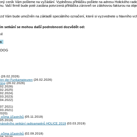
ný ceník Vám pošleme na vyžádání. Vyplněnou přihlášku pošlete na adresu Holického radi
ínu. Vaší firmě bude poté zaslána potvrzená přihláška zároveň se zálohovou fakturou na obj
vjezd Vám bude umožněn na základě speciálního označení, které si vyzvednete u hlavního v
šním setkání se mohou další podrobnosti dozvědět od:
ké
m
OK1DOG
(26.02.2026)
fen der Funkamateuren
(26.02.2026)
ting
(26.02.2026)
02.2026)
02.2025)
02.2024)
03.2023)
04.2022)
07.2021)
03.2021)
2020)
 očima účastníků
(05.11.2019)
05.2019)
zinárodního setkání radioamatérů HOLICE 2019
(03.03.2019)
 očima účastníků
(02.09.2018)
06.2018)