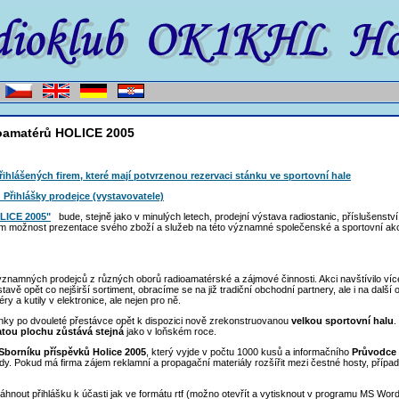
ioamatérů HOLICE 2005
ihlášených firem, které mají potvrzenou rezervaci stánku ve sportovní hale
Přihlášky prodejce (vystavovatele)
LICE 2005"
bude, stejně jako v minulých letech, prodejní výstava radiostanic, příslušenství,
m možnost prezentace svého zboží a služeb na této významné společenské a sportovní akc
ýznamných prodejců z různých oborů radioamatérské a zájmové činnosti. Akci navštívilo víc
vě opět co nejširší sortiment, obracíme se na již tradiční obchodní partnery, ale i na další 
y a kutily v elektronice, ale nejen pro ně.
ánky po dvouleté přestávce opět k dispozici nově zrekonstruovanou
velkou sportovní halu
.
atou plochu zůstává stejná
jako v loňském roce.
Sborníku příspěvků Holice 2005
, který vyjde v počtu 1000 kusů a informačního
Průvodce 
. Pokud má firma zájem reklamní a propagační materiály rozšířit mezi čestné hosty, případ
hnout přihlášku k účasti jak ve formátu rtf (možno otevřít a vytisknout v programu MS Word, 