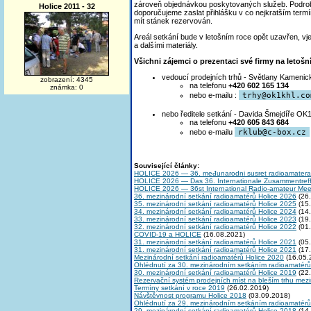
zároveň objednávkou poskytovaných služeb. Podrob
Holice 2011 - 32
doporučujeme zaslat přihlášku v co nejkratším term
mít stánek rezervován.
Areál setkání bude v letošním roce opět uzavřen, 
a dalšími materiály.
Všichni zájemci o prezentaci své firmy na leto
vedoucí prodejních trhů - Světlany Kamenic
zobrazení: 4345
na telefonu
+420 602 165 134
známka: 0
nebo e-mailu :
trh
y@ok1khl.co
nebo ředitele setkání - Davida Šmejdíře 
na telefonu
+420 605 843 684
nebo e-mailu
rklu
b@c-box.cz
Související články:
HOLICE 2026 — 36. međunarodni susret radioamatera
HOLICE 2026 — Das 36. Internationale Zusammentref
HOLICE 2026 — 36st International Radio-amateur Mee
36. mezinárodní setkání radioamatérů Holice 2026
(26.
35. mezinárodní setkání radioamatérů Holice 2025
(15.
34. mezinárodní setkání radioamatérů Holice 2024
(14.
33. mezinárodní setkání radioamatérů Holice 2023
(19.
32. mezinárodní setkání radioamatérů Holice 2022
(01.
COVID-19 a HOLICE
(16.08.2021)
31. mezinárodní setkání radioamatérů Holice 2021
(05.
31. mezinárodní setkání radioamatérů Holice 2021
(17.
Mezinárodní setkání radioamatérů Holice 2020
(16.05.
Ohlédnutí za 30. mezinárodním setkáním radioamatérů
30. mezinárodní setkání radioamatérů Holice 2019
(22.
Rezervační systém prodejních míst na bleším trhu me
Termíny setkání v roce 2019
(26.02.2019)
Návštěvnost programu Holice 2018
(03.09.2018)
Ohlédnutí za 29. mezinárodním setkáním radioamatérů
29. mezinárodní setkání radioamatérů Holice 2018
(14.