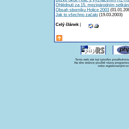
Ohlédnutí za 15. mezinárodním setká
Obsah sborníku Holice 2003
(01.01.20
Jak to všechno začalo
(19.03.2003)
Celý článek
|
Tento web site byl vytvořen prostřednict
Na této stránce použité názvy programo
nebo registrovanými oc