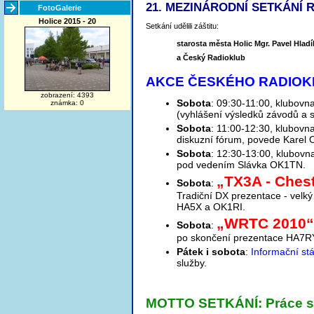
21. MEZINÁRODNÍ SETKÁNÍ 
FotoGalerie
Holice 2015 - 20
Setkání udělili záštitu:
starosta města Holic Mgr. Pavel Hladí
a Český Radioklub
AKCE ČESKÉHO RADIOKLU
zobrazení: 4393
Sobota
: 09:30-11:00, klubovn
známka: 0
(vyhlášení výsledků závodů a 
Sobota
: 11:00-12:30, klubovn
diskuzní fórum, povede Karel
Sobota
: 12:30-13:00, klubov
pod vedením Slávka OK1TN.
„TX3A - Chest
Sobota
:
Tradiční DX prezentace - velk
HA5X a OK1RI.
„WRTC 2010
Sobota
:
po skončení prezentace HA7R
Pátek i sobota
:
Informační s
služby.
MOTTO SETKÁNÍ: Práce s m