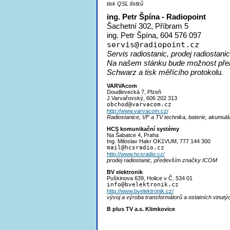
tisk QSL lístků
ing. Petr Špína - Radiopoint
Šachetní 302, Příbram 5
ing. Petr Špína, 604 576 097
servi
s@radiopoint.cz
Servis radiostanic, prodej radiostanic
Na našem stánku bude možnost přem
Schwarz a tisk měřícího protokolu.
VARVAcom
Doudlevecká 7, Plzeň
J.Varvařovský, 606 202 313
obcho
d@varvacom.cz
http://www.varvacom.cz/
Radiostanice, VF a TV technika, baterie, akumulá
HCS komunikační systémy
Na Šabatce 4, Praha
Ing. Miloslav Hakr OK1VUM, 777 144 300
mai
l@hcsradio.cz
http://www.hcsradio.cz/
prodej radiostanic, především značky ICOM
BV elektronik
Puškinova 639, Holice v Č. 534 01
inf
o@bvelektronik.cz
http://www.bvelektronik.cz/
vývoj a výroba transformátorů a ostatních vinutýc
B plus TV a.s. Klimkovice