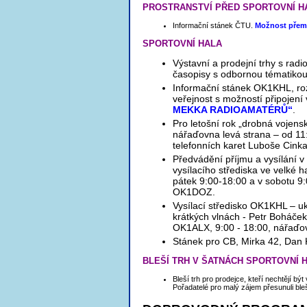
PROSTRANSTVÍ PŘED SPORTOVNÍ H
Informační stánek ČTU.
Možnost přemě
SPORTOVNÍ HALA
Výstavní a prodejní trhy s rad
časopisy s odbornou tématikou
Informační stánek OK1KHL, rozh
veřejnost s možností připojení
MEKKA RADIOAMATÉRŮ“
.
Pro letošní rok „drobná vojens
nářaďovna levá strana – od 1
telefonních karet Luboše Cink
Předvádění příjmu a vysílání 
vysílacího střediska ve velké 
pátek 9:00-18:00 a v sobotu 9
OK1DOZ.
Vysílací středisko OK1KHL – uk
krátkých vlnách - Petr Boháče
OK1ALX, 9:00 - 18:00, nářaďov
Stánek pro CB, Mirka 42, Dan K
BLEŠÍ TRH V ŠATNÁCH SPORTOVNÍ 
Bleší trh pro prodejce, kteří nechtějí b
Pořadatelé pro malý zájem přesunuli bl