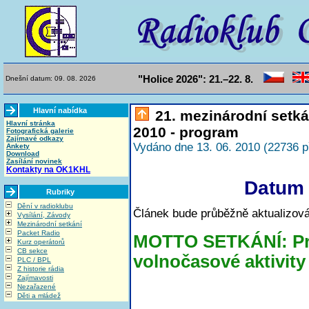
"Holice 2026": 21.–22. 8.
Dnešní datum: 09. 08. 2026
Hlavní nabídka
21. mezinárodní setká
Hlavní stránka
2010 - program
Fotografická galerie
Zajímavé odkazy
Vydáno dne 13. 06. 2010 (22736 p
Ankety
Download
Zasílání novinek
Kontakty na OK1KHL
Datum 
Rubriky
Dění v radioklubu
Článek bude průběžně aktualizová
Vysílání, Závody
Mezinárodní setkání
Packet Radio
MOTTO SETKÁNÍ: Prá
Kurz operátorů
CB sekce
volnočasové aktivity
PLC / BPL
Z historie rádia
Zajímavosti
Nezařazené
Děti a mládež