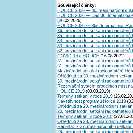
Související články:
HOLICE 2026 — 36. međunarodni susr
HOLICE 2026 — Das 36. International
(26.02.2026)
HOLICE 2026 — 36st International Ra
36. mezinárodní setkání radioamatérů 
35. mezinárodní setkání radioamatérů 
34. mezinárodní setkání radioamatérů 
33. mezinárodní setkání radioamatérů 
32. mezinárodní setkání radioamatérů 
COVID-19 a HOLICE
(16.08.2021)
31. mezinárodní setkání radioamatérů 
31. mezinárodní setkání radioamatérů 
Mezinárodní setkání radioamatérů Hol
Ohlédnutí za 30. mezinárodním setkán
30. mezinárodní setkání radioamatérů 
Rezervační systém prodejních míst na
HOLICE 2019
(03.03.2019)
Termíny setkání v roce 2019
(26.02.20
Návštěvnost programu Holice 2018
(03
Ohlédnutí za 29. mezinárodním setkán
29. mezinárodní setkání radioamatérů 
Termíny setkání v roce 2018
(27.01.20
Ohlédnutí za 28. mezinárodním setkán
Reportáž z 27. mezinárodního setkání
28. mezinárodní setkání radioamatérů 