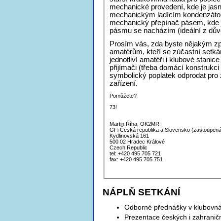
mechanické provedení, kde je jasn
mechanickým ladícím kondenzátor
mechanický přepínač pásem, kde j
pásmu se nacházím (ideální z dův
Prosím vás, zda byste nějakým z
amatérům, kteří se zúčastní setkán
jednotliví amatéři i klubové stan
přijímači (třeba domácí konstrukc
symbolický poplatek odprodat pro
zařízení.
Pomůžete?
73!
Martin Říha, OK2MR
GFi Česká republika a S
Kydlinovská 161
500 02 Hradec Králové
Czech Republic
tel: +420 495 705 721
fax: +420 495 705 751
NÁPLŇ SETKÁNÍ
Odborné přednášky v klubovná
Prezentace českých i zahranič