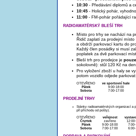
10:30
- Předávání diplomů a c
10:45
- Holický pohár, vyhod
11:00
- FM-pohár pořádající 
RADIOAMATÉRSKÝ BLEŠÍ TRH
Místo pro trhy se nachází na pr
Řidič zaplatí za prodejní míst
a obdrží parkovací kartu do pr
Každý člen posádky si musí za
poplatek za dvě parkovací mís
Bleší trh pro prodejce je
pouze
sokolovně): stůl 120 Kč na den
Pro vyložení zboží u haly se v
potom vozidlo odjede parkovat
OTEVŘENO
ve sportovní hale
Pátek
9:00-18:00
Sobota
7:00-17:00
PRODEJNÍ TRHY
Stánky radioamatérských organizací a p
při příchodu od pošty).
OTEVŘENO
veřejnost
vystav
Čtvrtek
zavřeno
12:00
Pátek
9:00-18:00
7:00-
Sobota
7:00-17:00
6:00-