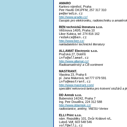
AMARO
Karlovo náměstí, Praha
Petr Havliš OK1PFM, 257 317 310
p
e@aradio.cz
http://www.aradio.cz/
časopis pro elektroniku, radiotechniku a amatérs
BEN technická literatura s.r.o.
Věšínova 140/5, Praha 10
Libor Kubica, tel: 274 816 162
redakc
e@ben.cz
http://www.ben.cz/
nakladatelství technické literatury
ALLAMAT Electronic s.r.o.
Pražská 27, Dobříš
inf
o@allamat.cz
http://www.allamat.cz/
Radioamatérský a CB sortiment
MASTRANT.
Vlastina 23, Praha 6
pí. Jana Malurová, tel:777 079 591
inf
o@mastrant.cz
http://www.mastrant.com/
speciální nekovová lanka pro kotvení stožárů a j
DD Amtek s.r.o.
Bubenská 14/242, Praha 7
Ing. Petr Douděra, 224 312 588
http://www.ddamtek.cz/
radiostanice, antény, YAESU-Vertex
ELLI Print s.r.o.
nám. Republiky 101, Dvůr Králové n/L.
Luboš Volf, 603 548 546
vol
f@elli.cz