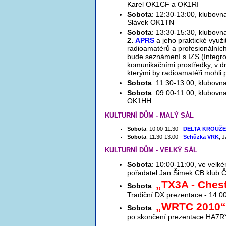
Karel OK1CF a OK1RI
Sobota
: 12:30-13:00, klubov
Slávek OK1TN
Sobota
: 13:30-15:30, klubov
2.
APRS
a jeho praktické využi
radioamatérů a profesionálních
bude seznámení s IZS (Integro
komunikačními prostředky, v d
kterými by radioamatéři mohli p
Sobota
: 11:30-13:00, klubovn
Sobota
: 09:00-11:00, klubovn
OK1HH
KULTURNÍ DŮM - MALÝ SÁL
Sobota
: 10:00-11:30 -
DELTA KROUŽ
Sobota
: 11:30-13:00 -
Schůzka VRK
, 
KULTURNÍ DŮM - VELKÝ SÁL
Sobota
: 10:00-11:00, ve velk
pořadatel Jan Šimek CB klub 
„TX3A - Chest
Sobota
:
Tradiční DX prezentace - 14:
„WRTC 2010
Sobota
:
po skončení prezentace HA7R