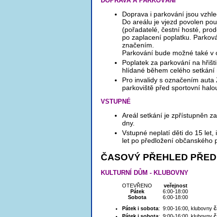
DOPRAVA A PARKOVÁNÍ
Doprava i parkování jsou vzhl
Do areálu je vjezd povolen po
(pořadatelé, čestní hosté, prode
po zaplacení poplatku. Parková
značením.
Parkování bude možné také v ok
Poplatek za parkování na hřišti
hlídané během celého setkání
Pro invalidy s označením auta
parkoviště před sportovní hal
VSTUPNÉ
Areál setkání je zpřístupněn 
dny.
Vstupné neplatí děti do 15 let
let po předložení občanského 
ČASOVÝ PŘEHLED PŘED
KULTURNÍ DŮM - KLUBOVNY
OTEVŘENO
veřejnost
Pátek
6:00-18:00
Sobota
6:00-18:00
Pátek i sobota
: 9:00-16:00, klubovny
č
Pátek i sobota
: 9:00-16:00, klubovny
č