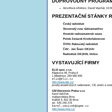
DOPROVODNÝ PROGRA
Airsoftová střelnice, David Vopršál, 10:0
PREZENTAČNÍ STÁNKY 
Český radioklub
Slovenský zvaz rádioamatérov
Hrvatski radioamaterski savez
Polski Zwiazek Krotkofalowcow
ÖVSV. Rakouský radioklub
ČAV - Jan Švarc OK1UU
Radioklub OK1KHL Holice
VYSTAVUJÍCÍ FIRMY
ELIX spol. s r.o.
Klapkova 48, Praha 8
L.Mladenov, 284 680 695
eli
x@elix.cz
http://www.elix.cz/
prodej amatérských radiostanic, CB, antén a ostat
GM Electronic Praha s.r.o
Karel Vašíček
maloprodejna Brno
Koliště 9, 602 00 Brno
tel.: 545 240 278
karel.vasice
k@ogme.cz
http://www.gme.cz/