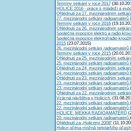
Termíny setkání v roce 2017
(30.10.20
HOLICE 2016 - práce s mládeží a expoz
Ohlédnutí za 27. mezinárodním setkán
27. mezinárodní setkání radioamatérů 
Termíny setkání v roce 2016
(19.10.20
Ohlédnutí za 26. mezinárodním setkán
Společná expozice elektro a radio kro
Společná expozice elektro/radio krouž
2015
(23.07.2015)
26. mezinárodní setkání radioamatérů 
Termíny setkání v roce 2015
(20.01.20
Ohlédnutí za 25. mezinárodním setkán
25. mezinárodní setkání radioamatérů 
Ohlédnutí za 24. mezinárodním setkán
24. mezinárodní setkání radioamatérů 
Ohlédnutí za 23. mezinárodním setkán
23. mezinárodní setkání radioamatérů 
23. mezinárodní setkání radioamatérů 
Ohlédnutí za 22. mezinárodním setkán
Vzácná návštěva v Holicích.
(31.08.20
22. mezinárodní setkání radioamatérů 
22. mezinárodní setkání radioamatérů 
HOLICE, MEKKA RADIOAMATÉRŮ
(
20. mezinárodní setkání radioamatérů 
Ohlédnutí za „Holicemi 2008”
(11.10.20
Holice očima možná nejstaršího účast