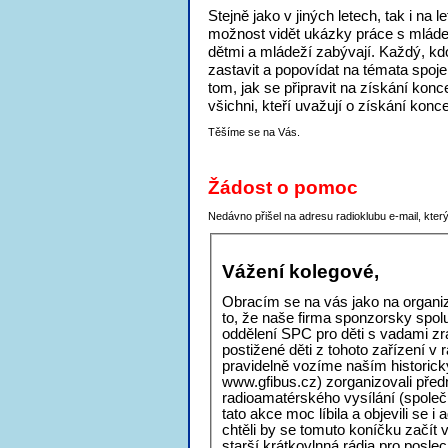
Stejně jako v jiných letech, tak i na
možnost vidět ukázky práce s mládeží
dětmi a mládeží zabývají. Každý, kd
zastavit a popovídat na témata spojen
tom, jak se připravit na získání ko
všichni, kteří uvažují o získání kon
Těšíme se na Vás.
Žádost o pomoc
Nedávno přišel na adresu radioklubu e-mail, kter
Vážení kolegové,
Obracím se na vás jako na organiz
to, že naše firma sponzorsky spol
oddělení SPC pro děti s vadami zr
postižené děti z tohoto zařízení v 
pravidelně vozíme naším histori
www.gfibus.cz) zorganizovali před
radioamatérského vysílání (spol
tato akce moc líbila a objevili se i
chtěli by se tomuto koníčku začít
starší krátkovlnná rádia pro posl