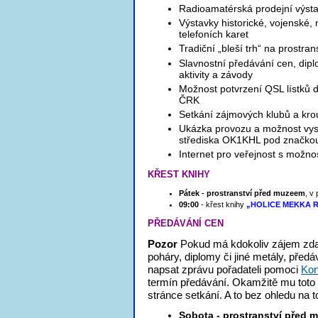
Radioamatérská prodejní výsta
Výstavky historické, vojenské,
telefoních karet
Tradiční „bleší trh“ na prostran
Slavnostní předávání cen, dip
aktivity a závody
Možnost potvrzení QSL lístk
ČRK
Setkání zájmových klubů a kro
Ukázka provozu a možnost vysí
střediska OK1KHL pod značk
Internet pro veřejnost s možnos
KŘEST KNIHY
Pátek - prostranství před muzeem
, v
09:00
- křest knihy
„HOLICE MEKKA 
PŘEDÁVÁNÍ CEN
Pozor
Pokud má kdokoliv zájem zdar
poháry, diplomy či jiné metály, před
napsat zprávu pořadateli pomoci
Kon
termín předávání. Okamžitě mu toto
stránce setkání. A to bez ohledu na t
Sobota - prostranství před