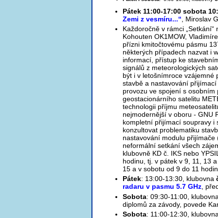
Pátek 11:00-17:00 sobota 10
Zemi z vesmíru...“
, Miroslav
Každoročně v rámci „Setkání“ 
Kohouten OK1MOW, Vladimírem
přízni kmitočtovému pásmu 13
některých případech nazvat i 
informací, přístup ke stavebn
signálů z meteorologických sa
být i v letošnímroce vzájemné 
stavbě a nastavování přijímací 
provozu ve spojení s osobním
geostacionárního satelitu ME
technologii příjmu meteosatelit
nejmodernější v oboru - GNU 
kompletní přijímací soupravy i
konzultovat problematiku stavb
nastavování modulu přijímače 
neformální setkání všech zájem
klubovně KD č. IKS nebo YPSI
hodinu, tj. v pátek v 9, 11, 13 
15 a v sobotu od 9 do 11 hodin
Pátek
: 13:00-13:30, klubovna
radaru v pasmu 5.7 GHz
, pře
Sobota
: 09:30-11:00, klubovn
diplomů za závody, povede Ka
Sobota
: 11:00-12:30, klubovn