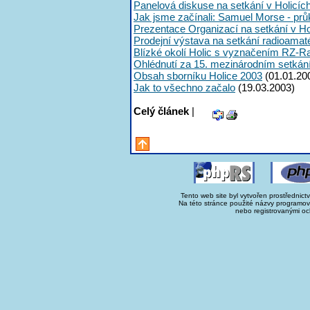
Panelová diskuse na setkání v Holicíc
Jak jsme začínali: Samuel Morse - průk
Prezentace Organizací na setkání v Ho
Prodejní výstava na setkání radioama
Blízké okolí Holic s vyznačením RZ-R
Ohlédnutí za 15. mezinárodním setká
Obsah sborníku Holice 2003
(01.01.20
Jak to všechno začalo
(19.03.2003)
Celý článek
|
Tento web site byl vytvořen prostřednict
Na této stránce použité názvy programo
nebo registrovanými oc