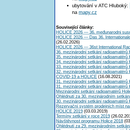
ubytování v ATC Hluboký:
na
mapy.cz
Související články:
HOLICE 2026 — 36. međunarodni susr
HOLICE 2026 — Das 36. International
(26.02.2026)
HOLICE 2026 — 36st International Ra
36. mezinárodní setkání radioamatérů 
35. mezinárodní setkání radioamatérů 
34. mezinárodní setkání radioamatérů 
33. mezinárodní setkání radioamatérů 
32. mezinárodní setkání radioamatérů 
COVID-19 a HOLICE
(16.08.2021)
31. mezinárodní setkání radioamatérů 
31. mezinárodní setkání radioamatérů 
Mezinárodní setkání radioamatérů Hol
Ohlédnutí za 30. mezinárodním setkán
30. mezinárodní setkání radioamatérů 
Rezervační systém prodejních míst na
HOLICE 2019
(03.03.2019)
Termíny setkání v roce 2019
(26.02.20
Návštěvnost programu Holice 2018
(03
Ohlédnutí za 29. mezinárodním setkán