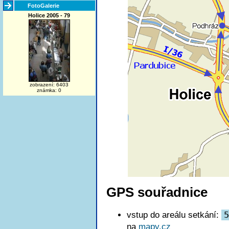
FotoGalerie
Holice 2005 - 79
zobrazení: 6403
známka: 0
GPS souřadnice
vstup do areálu setkání:
5
na
mapy.cz