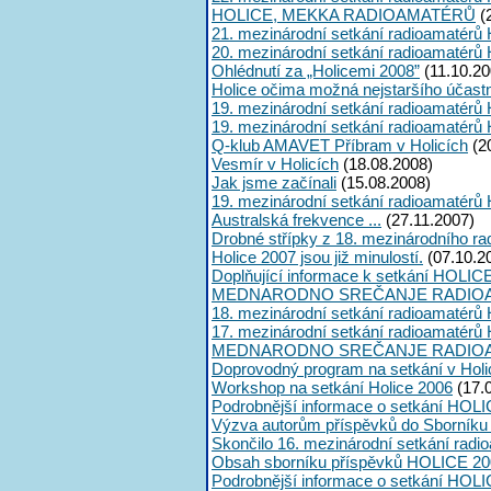
HOLICE, MEKKA RADIOAMATÉRŮ
(
21. mezinárodní setkání radioamatérů 
20. mezinárodní setkání radioamatérů 
Ohlédnutí za „Holicemi 2008”
(11.10.20
Holice očima možná nejstaršího účast
19. mezinárodní setkání radioamatérů 
19. mezinárodní setkání radioamatérů 
Q-klub AMAVET Příbram v Holicích
(2
Vesmír v Holicích
(18.08.2008)
Jak jsme začínali
(15.08.2008)
19. mezinárodní setkání radioamatérů 
Australská frekvence ...
(27.11.2007)
Drobné střípky z 18. mezinárodního ra
Holice 2007 jsou již minulostí.
(07.10.2
Doplňující informace k setkání HOLIC
MEDNARODNO SREČANJE RADIOA
18. mezinárodní setkání radioamatérů 
17. mezinárodní setkání radioamatérů 
MEDNARODNO SREČANJE RADIOA
Doprovodný program na setkání v Holi
Workshop na setkání Holice 2006
(17.
Podrobnější informace o setkání HOLI
Výzva autorům příspěvků do Sborník
Skončilo 16. mezinárodní setkání radi
Obsah sborníku příspěvků HOLICE 20
Podrobnější informace o setkání HOL