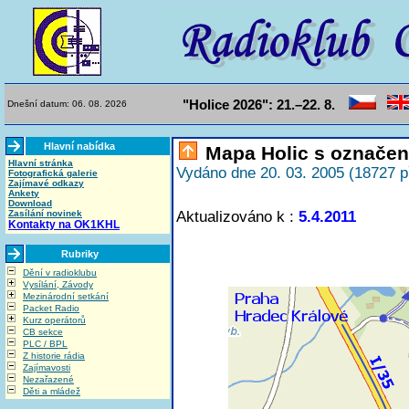
"Holice 2026": 21.–22. 8.
Dnešní datum: 06. 08. 2026
Hlavní nabídka
Mapa Holic s označen
Hlavní stránka
Vydáno dne 20. 03. 2005 (18727 p
Fotografická galerie
Zajímavé odkazy
Ankety
Download
Zasílání novinek
Aktualizováno k :
5.4.2011
Kontakty na OK1KHL
Rubriky
Dění v radioklubu
Vysílání, Závody
Mezinárodní setkání
Packet Radio
Kurz operátorů
CB sekce
PLC / BPL
Z historie rádia
Zajímavosti
Nezařazené
Děti a mládež