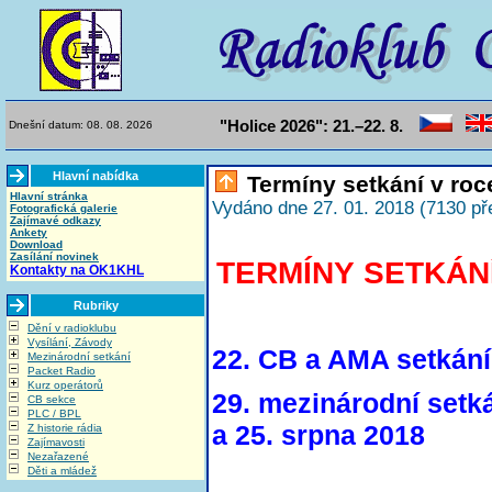
"Holice 2026": 21.–22. 8.
Dnešní datum: 08. 08. 2026
Hlavní nabídka
Termíny setkání v roc
Hlavní stránka
Vydáno dne 27. 01. 2018 (7130 př
Fotografická galerie
Zajímavé odkazy
Ankety
Download
Zasílání novinek
TERMÍNY SETKÁNÍ 
Kontakty na OK1KHL
Rubriky
Dění v radioklubu
Vysílání, Závody
22. CB a AMA setkání 
Mezinárodní setkání
Packet Radio
Kurz operátorů
29. mezinárodní setká
CB sekce
PLC / BPL
a 25. srpna 2018
Z historie rádia
Zajímavosti
Nezařazené
Děti a mládež