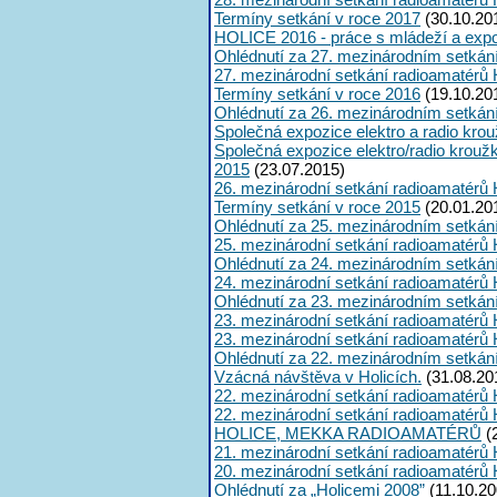
Termíny setkání v roce 2017
(30.10.20
HOLICE 2016 - práce s mládeží a expoz
Ohlédnutí za 27. mezinárodním setkán
27. mezinárodní setkání radioamatérů 
Termíny setkání v roce 2016
(19.10.20
Ohlédnutí za 26. mezinárodním setkán
Společná expozice elektro a radio kro
Společná expozice elektro/radio krouž
2015
(23.07.2015)
26. mezinárodní setkání radioamatérů 
Termíny setkání v roce 2015
(20.01.20
Ohlédnutí za 25. mezinárodním setkán
25. mezinárodní setkání radioamatérů 
Ohlédnutí za 24. mezinárodním setkán
24. mezinárodní setkání radioamatérů 
Ohlédnutí za 23. mezinárodním setkán
23. mezinárodní setkání radioamatérů 
23. mezinárodní setkání radioamatérů 
Ohlédnutí za 22. mezinárodním setkán
Vzácná návštěva v Holicích.
(31.08.20
22. mezinárodní setkání radioamatérů 
22. mezinárodní setkání radioamatérů 
HOLICE, MEKKA RADIOAMATÉRŮ
(
21. mezinárodní setkání radioamatérů 
20. mezinárodní setkání radioamatérů 
Ohlédnutí za „Holicemi 2008”
(11.10.20