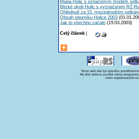
Mapa Holic s označeným místem setk
Blízké okolí Holic s vyznačením RZ-R
Ohlédnutí za 15. mezinárodním setká
Obsah sborníku Holice 2003
(01.01.20
Jak to všechno začalo
(19.03.2003)
Celý článek
|
Tento web site byl vytvořen prostřednict
Na této stránce použité názvy programo
nebo registrovanými oc