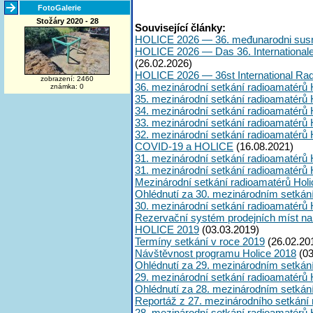
FotoGalerie
Stožáry 2020 - 28
Související články:
HOLICE 2026 — 36. međunarodni susr
HOLICE 2026 — Das 36. International
(26.02.2026)
HOLICE 2026 — 36st International Ra
zobrazení: 2460
36. mezinárodní setkání radioamatérů 
známka: 0
35. mezinárodní setkání radioamatérů 
34. mezinárodní setkání radioamatérů 
33. mezinárodní setkání radioamatérů 
32. mezinárodní setkání radioamatérů 
COVID-19 a HOLICE
(16.08.2021)
31. mezinárodní setkání radioamatérů 
31. mezinárodní setkání radioamatérů 
Mezinárodní setkání radioamatérů Hol
Ohlédnutí za 30. mezinárodním setkán
30. mezinárodní setkání radioamatérů 
Rezervační systém prodejních míst na
HOLICE 2019
(03.03.2019)
Termíny setkání v roce 2019
(26.02.20
Návštěvnost programu Holice 2018
(03
Ohlédnutí za 29. mezinárodním setkán
29. mezinárodní setkání radioamatérů 
Ohlédnutí za 28. mezinárodním setkán
Reportáž z 27. mezinárodního setkání
28. mezinárodní setkání radioamatérů 