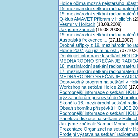
Holice očima možná nejstaršího účast
19. mezinárodní setkání radioamatérů 
19. mezinárodní setkání radioamatérů 
Q-klub AMAVET Příbram v Holicích
(2
Vesmír v Holicích
(18.08.2008)
Jak jsme začínali
(15.08.2008)
19. mezinárodní setkání radioamatérů 
Australská frekvence ...
(27.11.2007)
Drobné střípky z 18. mezinárodního ra
Holice 2007 jsou již minulostí.
(07.10.2
Doplňující informace k setkání HOLIC
MEDNARODNO SREČANJE RADIOA
18. mezinárodní setkání radioamatérů 
17. mezinárodní setkání radioamatérů 
MEDNARODNO SREČANJE RADIOA
Doprovodný program na setkání v Holi
Workshop na setkání Holice 2006
(17.
Podrobnější informace o setkání HOLI
Výzva autorům příspěvků do Sborník
Skončilo 16. mezinárodní setkání radi
Obsah sborníku příspěvků HOLICE 20
Podrobnější informace o setkání HOL
Panelová diskuse na setkání v Holicíc
Jak jsme začínali: Samuel Morse - průk
Prezentace Organizací na setkání v Ho
Prodejní výstava na setkání radioama