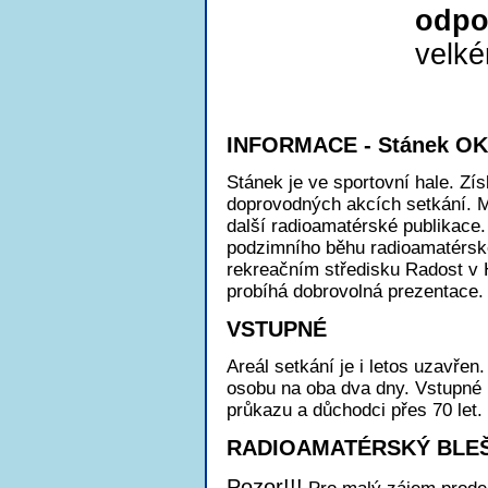
odpo
velké
INFORMACE - Stánek O
Stánek je ve sportovní hale. Zí
doprovodných akcích setkání. M
další radioamatérské publikace.
podzimního běhu radioamatérské
rekreačním středisku Radost v 
probíhá dobrovolná prezentace.
VSTUPNÉ
Areál setkání je i letos uzavřen
osobu na oba dva dny. Vstupné ne
průkazu a důchodci přes 70 let.
RADIOAMATÉRSKÝ BLEŠ
Pozor!!!