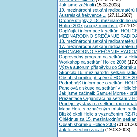
Jak jsme začínali
(15.08.2008)
19. mezinárodní setkání radioamatérů 
Australská frekvence ...
(27.11.2007)
Drobné střípky z 18. mezinárodního ra
Holice 2007 jsou již minulostí.
(07.10.2
Doplňující informace k setkání HOLIC
MEDNARODNO SREČANJE RADIOA
18. mezinárodní setkání radioamatérů 
17. mezinárodní setkání radioamatérů 
MEDNARODNO SREČANJE RADIOA
Doprovodný program na setkání v Holi
Workshop na setkání Holice 2006
(17.
Výzva autorům příspěvků do Sborník
Skončilo 16. mezinárodní setkání radi
Obsah sborníku příspěvků HOLICE 20
Podrobnější informace o setkání HOL
Panelová diskuse na setkání v Holicíc
Jak jsme začínali: Samuel Morse - průk
Prezentace Organizací na setkání v Ho
Prodejní výstava na setkání radioama
Mapa Holic s označeným místem setk
Blízké okolí Holic s vyznačením RZ-R
Ohlédnutí za 15. mezinárodním setká
Obsah sborníku Holice 2003
(01.01.20
Jak to všechno začalo
(19.03.2003)