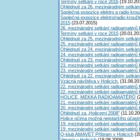
Termíny setkání v roce 2016
(19.10.20
Ohlédnutí za 26. mezinárodním setkán
Společná expozice elektro a radio kro
Společná expozice elektro/radio krouž
2015
(23.07.2015)
26. mezinárodní setkání radioamatérů 
Termíny setkání v roce 2015
(20.01.20
Ohlédnutí za 25. mezinárodním setkán
25. mezinárodní setkání radioamatérů 
Ohlédnutí za 24. mezinárodním setkán
24. mezinárodní setkání radioamatérů 
Ohlédnutí za 23. mezinárodním setkán
23. mezinárodní setkání radioamatérů 
23. mezinárodní setkání radioamatérů 
Ohlédnutí za 22. mezinárodním setkán
Vzácná návštěva v Holicích.
(31.08.20
22. mezinárodní setkání radioamatérů 
22. mezinárodní setkání radioamatérů 
HOLICE, MEKKA RADIOAMATÉRŮ
(
21. mezinárodní setkání radioamatérů 
20. mezinárodní setkání radioamatérů 
Ohlédnutí za „Holicemi 2008”
(11.10.20
Holice očima možná nejstaršího účast
19. mezinárodní setkání radioamatérů 
19. mezinárodní setkání radioamatérů 
Q-klub AMAVET Příbram v Holicích
(2
Vesmír v Holicích
(18.08.2008)