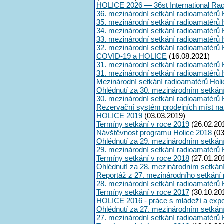
HOLICE 2026 — 36st International Ra
36. mezinárodní setkání radioamatérů 
35. mezinárodní setkání radioamatérů 
34. mezinárodní setkání radioamatérů 
33. mezinárodní setkání radioamatérů 
32. mezinárodní setkání radioamatérů 
COVID-19 a HOLICE
(16.08.2021)
31. mezinárodní setkání radioamatérů 
31. mezinárodní setkání radioamatérů 
Mezinárodní setkání radioamatérů Hol
Ohlédnutí za 30. mezinárodním setkán
30. mezinárodní setkání radioamatérů 
Rezervační systém prodejních míst na
HOLICE 2019
(03.03.2019)
Termíny setkání v roce 2019
(26.02.20
Návštěvnost programu Holice 2018
(03
Ohlédnutí za 29. mezinárodním setkán
29. mezinárodní setkání radioamatérů 
Termíny setkání v roce 2018
(27.01.20
Ohlédnutí za 28. mezinárodním setkán
Reportáž z 27. mezinárodního setkání
28. mezinárodní setkání radioamatérů 
Termíny setkání v roce 2017
(30.10.20
HOLICE 2016 - práce s mládeží a expoz
Ohlédnutí za 27. mezinárodním setkán
27. mezinárodní setkání radioamatérů 