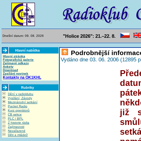
"Holice 2026": 21.–22. 8.
Dnešní datum: 09. 08. 2026
Hlavní nabídka
Podrobnější informace
Hlavní stránka
Vydáno dne 03. 06. 2006 (12895 p
Fotografická galerie
Zajímavé odkazy
Ankety
Download
Pře
Zasílání novinek
Kontakty na OK1KHL
datu
Rubriky
pátek
Dění v radioklubu
Vysílání, Závody
někd
Mezinárodní setkání
Packet Radio
již 
Kurz operátorů
CB sekce
PLC / BPL
smůl
Z historie rádia
Zajímavosti
set
Nezařazené
Děti a mládež