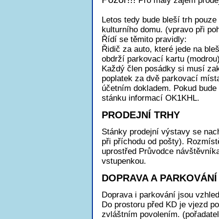
Pro malý zájem prodej
Letos tedy bude bleší trh pouze 
kulturního domu. (vpravo při p
Řídí se těmito pravidly:
Řidič za auto, které jede na bleš
obdrží parkovací kartu (modrou)
Každý člen posádky si musí zak
poplatek za dvě parkovací míst
účetním dokladem. Pokud bude p
stánku informací OK1KHL.
PRODEJNÍ TRHY
Stánky prodejní výstavy se nach
při příchodu od pošty). Rozmís
uprostřed Průvodce návštěvníka
vstupenkou.
DOPRAVA A PARKOVÁNÍ
Doprava i parkování jsou vzhle
Do prostoru před KD je vjezd p
zvláštním povolením. (pořadatelé