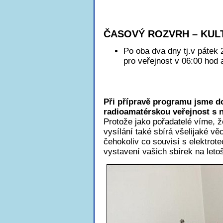
ČASOVÝ ROZVRH – KUL
Po oba dva dny tj.v pátek 
pro veřejnost v 06:00 hod 
Při přípravě programu jsme do
radioamatérskou veřejnost s 
Protože jako pořadatelé víme, 
vysílání také sbírá všelijaké v
čehokoliv co souvisí s elektrot
vystavení vašich sbírek na leto