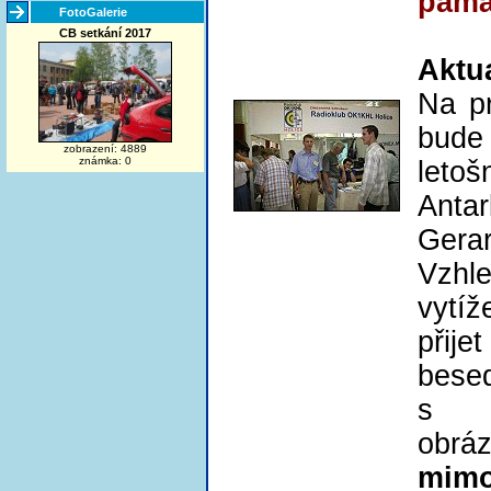
pamá
FotoGalerie
CB setkání 2017
Aktu
Na p
bude
zobrazení: 4889
známka: 0
leto
Antar
Ger
Vzhl
vytí
přij
besed
s p
obrá
mi