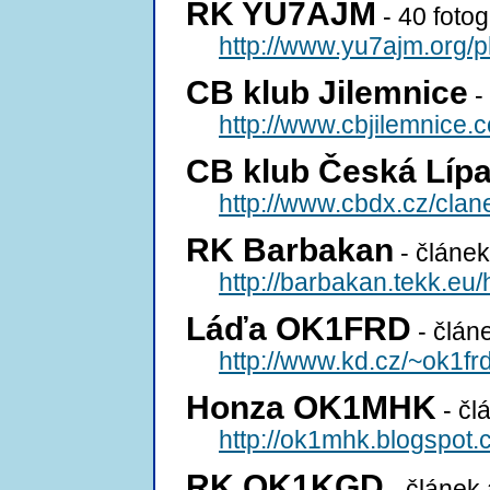
RK YU7AJM
- 40 fotogr
http://www.yu7ajm.org/p
CB klub Jilemnice
- 
http://www.cbjilemnice.c
CB klub Česká Líp
http://www.cbdx.cz/cla
RK Barbakan
- článek
http://barbakan.tekk.eu
Láďa OK1FRD
- článe
http://www.kd.cz/~ok1fr
Honza OK1MHK
- čl
http://ok1mhk.blogspot.
RK OK1KGD
- článek 