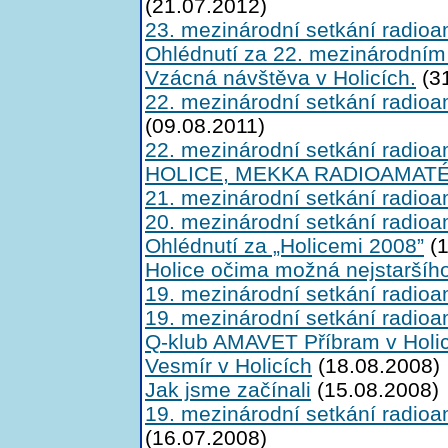
(21.07.2012)
23. mezinárodní setkání radioa
Ohlédnutí za 22. mezinárodním
Vzácná návštěva v Holicích.
(31
22. mezinárodní setkání radioa
(09.08.2011)
22. mezinárodní setkání radioa
HOLICE, MEKKA RADIOAMAT
21. mezinárodní setkání radioa
20. mezinárodní setkání radioa
Ohlédnutí za „Holicemi 2008”
(1
Holice očima možná nejstaršíh
19. mezinárodní setkání radioa
19. mezinárodní setkání radioa
Q-klub AMAVET Příbram v Holi
Vesmír v Holicích
(18.08.2008)
Jak jsme začínali
(15.08.2008)
19. mezinárodní setkání radioa
(16.07.2008)