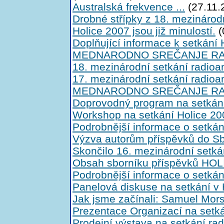
Australská frekvence ...
(27.11.
Drobné střípky z 18. mezinárod
Holice 2007 jsou již minulostí.
(
Doplňující informace k setkán
MEDNARODNO SREČANJE RAD
18. mezinárodní setkání radioa
17. mezinárodní setkání radioa
MEDNARODNO SREČANJE RAD
Doprovodný program na setkání
Workshop na setkání Holice 20
Podrobnější informace o setká
Výzva autorům příspěvků do S
Skončilo 16. mezinárodní setká
Obsah sborníku příspěvků HO
Podrobnější informace o setká
Panelová diskuse na setkání v 
Jak jsme začínali: Samuel Mors
Prezentace Organizací na setká
Prodejní výstava na setkání r