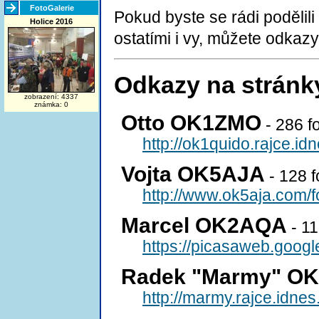
FotoGalerie
Pokud byste se rádi podělili
Holice 2016
ostatími i vy, můžete odkazy
Odkazy na stránk
zobrazení: 4337
známka: 0
Otto OK1ZMO
- 286 fo
http://ok1quido.rajce.i
Vojta OK5AJA
- 128 f
http://www.ok5aja.com/f
Marcel OK2AQA
- 11
https://picasaweb.goo
Radek "Marmy" O
http://marmy.rajce.idn