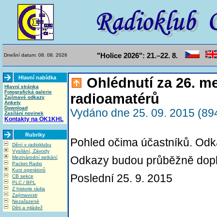
"Holice 2026": 21.–22. 8.
Dnešní datum: 08. 08. 2026
Hlavní nabídka
Ohlédnutí za 26. m
Hlavní stránka
Fotografická galerie
radioamatérů
Zajímavé odkazy
Ankety
Download
Vydáno dne 25. 09. 2015 (894
Zasílání novinek
Kontakty na OK1KHL
Rubriky
Pohled očima účastníků. Odka
Dění v radioklubu
Vysílání, Závody
Mezinárodní setkání
Odkazy budou průběžně dop
Packet Radio
Kurz operátorů
Poslední 25. 9. 2015
CB sekce
PLC / BPL
Z historie rádia
Zajímavosti
Nezařazené
Děti a mládež