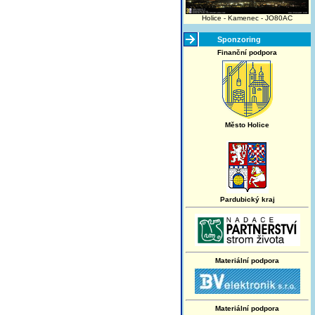
Holice - Kamenec - JO80AC
Sponzoring
Finanční podpora
Město Holice
Pardubický kraj
Materiální podpora
Materiální podpora