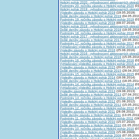
Holický pohár 2020 - vyhodnocení aktivovaných okresů
Podmínky 20. ročníku závodu o Holický pohár 2020
(01
Holický pohár 2019 - vyhodnocení aktivovaných okresů
Výsledky závodu o Holický pohár 2019
(19.05.2019)
Došlé deníky závodu o Holický pohár 2019
(04.05.201
Podmínky 19. ročníku závodu o Holický pohár 2019
(01
Výsledky závodu o Holický pohár 2018
(09.07.2018)
Holický pohár 2018 - vyhodnocení aktivovaných okresů
Došlé deníky závodu o Holický pohár 2018
(19.05.201
Podmínky 18. ročníku závodu o Holický pohár 2018
(01
Holický pohár 2017 - vyhodnocení aktivovaných okresů
Došlé deníky závodu o Holický pohár 2017
(20.05.201
Podmínky 17. ročníku závodu o Holický pohár 2017
(01
Vyhlašování výsledků závodu o Holický pohár 2016 a 
Výsledky závodu o Holický pohár 2016
(25.06.2016)
Holický pohár 2016 - vyhodnocení aktivovaných okresů
Došlé deníky závodu o Holický pohár 2016
(15.05.201
Podmínky 16. ročníku závodu o Holický pohár 2016
(01
Vyhlašování výsledků závodu o Holický pohár 2015 a 
Výsledky závodu o Holický pohár 2015
(20.05.2015)
Došlé deníky závodu o Holický pohár 2015
(28.04.201
Podmínky 15. ročníku závodu o Holický pohár 2015
(01
Výsledky závodu o Holický pohár 2014
(18.08.2014)
Došlé deníky závodu o Holický pohár 2014
(18.05.201
Podmínky 14. ročníku závodu o Holický pohár 2014
(01
Vyhlašování výsledků závodu o Holický pohár 2013 a 
Výsledky závodu o Holický pohár 2013
(19.08.2013)
Došlé deníky závodu o Holický pohár 2013
(27.04.201
Podmínky 13. ročníku závodu o Holický pohár 2013
(06
Výsledky závodu o Holický pohár 2012
(21.08.2012)
Došlé deníky závodu o Holický pohár 2012
(15.05.201
Podmínky 12. ročníku závodu o Holický pohár 2012
(17
Výsledky závodu o Holický pohár 2011
(26.08.2011)
Došlé deníky závodu o Holický pohár 2011
(13.05.2011
Podmínky 11. ročníku závodu o Holický pohár 2011
(19
Výsledky závodu o Holický pohár 2010
(15.07.2010)
Došlé deníky závodu o Holický pohár 2010
(11.05.2010
Podmínky 10. ročníku závodu o Holický pohár 2010
(07
Výsledky závodu o Holický pohár 2009
(15.08.2009)
Došlé deníky závodu o Holický pohár 2009
(07.05.200
Podmínky 9. ročníku závodu o Holický pohár 2009
(11.