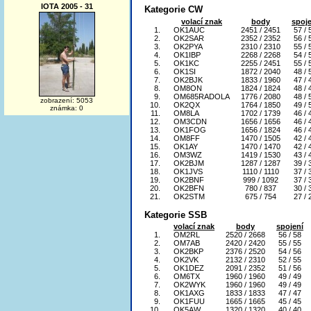
IOTA 2005 - 31
Kategorie CW
volací znak
body
spoje
1.
OK1AUC
2451 / 2451
57 / 
2.
OK2SAR
2352 / 2352
56 / 
3.
OK2PYA
2310 / 2310
55 / 
4.
OK1IBP
2268 / 2268
54 / 
5.
OK1KC
2255 / 2451
55 / 
6.
OK1SI
1872 / 2040
48 / 
7.
OK2BJK
1833 / 1960
47 / 
8.
OM8ON
1824 / 1824
48 / 
9.
OM685RADOLA
1776 / 2080
48 / 
zobrazení: 5053
10.
OK2QX
1764 / 1850
49 / 
známka: 0
11.
OM8LA
1702 / 1739
46 / 
12.
OM3CDN
1656 / 1656
46 / 
13.
OK1FOG
1656 / 1824
46 / 
14.
OM8FF
1470 / 1505
42 / 
15.
OK1AY
1470 / 1470
42 / 
16.
OM3WZ
1419 / 1530
43 / 
17.
OK2BJM
1287 / 1287
39 / 
18.
OK1JVS
1110 / 1110
37 / 
19.
OK2BNF
999 / 1092
37 / 
20.
OK2BFN
780 / 837
30 / 
21.
OK2STM
675 / 754
27 / 
Kategorie SSB
volací znak
body
spojení
1.
OM2RL
2520 / 2668
56 / 58
2.
OM7AB
2420 / 2420
55 / 55
3.
OK2BKP
2376 / 2520
54 / 56
4.
OK2VK
2132 / 2310
52 / 55
5.
OK1DEZ
2091 / 2352
51 / 56
6.
OM6TX
1960 / 1960
49 / 49
7.
OK2WYK
1960 / 1960
49 / 49
8.
OK1AXG
1833 / 1833
47 / 47
9.
OK1FUU
1665 / 1665
45 / 45
10.
OK5AW
1320 / 1320
40 / 40