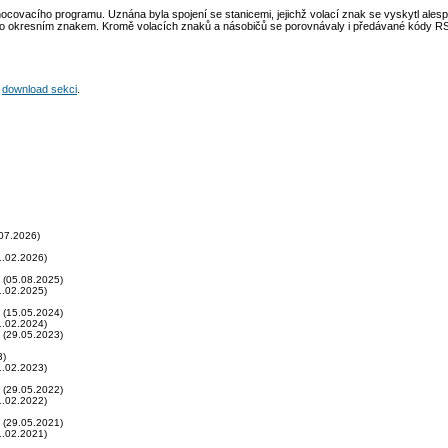
covacího programu. Uznána byla spojení se stanicemi, jejichž volací znak se vyskytl alesp
o okresním znakem. Kromě volacích znaků a násobičů se porovnávaly i předávané kódy R
v
download sekci
.
07.2026)
.02.2026)
(05.08.2025)
.02.2025)
(15.05.2024)
.02.2024)
(29.05.2023)
3)
.02.2023)
(29.05.2022)
.02.2022)
(29.05.2021)
.02.2021)