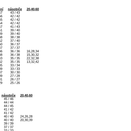
ní
násobiče
20,40,60
57
43 / 43
56
42 / 42
55
42 / 42
54
42 / 42
57
41 / 43
51
39 / 40
49
39 / 40
48
38 / 38
52
37 / 40
50
36 / 37
47
37 / 37
46
36 / 36
16,28,34
48
36 / 38
15,30,32
43
35 / 35
22,32,38
42
35 / 35
13,32,42
45
33 / 34
39
33 / 33
37
30 / 30
39
27 / 28
31
26 / 27
29
25 / 26
násobiče
20,40,60
45 / 46
44 / 44
44 / 45
41 / 42
41 / 42
40 / 40
24,26,28
40 / 40
20,30,39
39 / 39
37 / 37
33 / 33