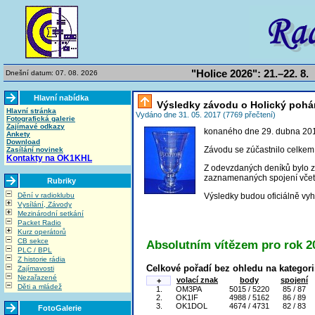
"Holice 2026": 21.–22. 8.
Dnešní datum: 07. 08. 2026
Hlavní nabídka
Výsledky závodu o Holický pohá
Hlavní stránka
Vydáno dne 31. 05. 2017 (7769 přečtení)
Fotografická galerie
Zajímavé odkazy
konaného dne 29. dubna 20
Ankety
Download
Závodu se zúčastnilo celke
Zasílání novinek
Kontakty na OK1KHL
Z odevzdaných deníků bylo
zaznamenaných spojení včet
Rubriky
Dění v radioklubu
Výsledky budou oficiálně vy
Vysílání, Závody
Mezinárodní setkání
Packet Radio
Kurz operátorů
CB sekce
Absolutním vítězem pro rok 2
PLC / BPL
Z historie rádia
Celkové pořadí bez ohledu na kategori
Zajímavosti
Nezařazené
volací znak
body
spojení
+
Děti a mládež
1.
OM3PA
5015 / 5220
85 / 87
2.
OK1IF
4988 / 5162
86 / 89
3.
OK1DOL
4674 / 4731
82 / 83
FotoGalerie