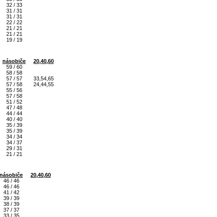
32 / 33
31 / 31
31 / 31
22 / 22
21 / 21
21 / 21
19 / 19
násobiče
20,40,60
59 / 60
58 / 58
57 / 57
33,54,65
57 / 58
24,44,55
55 / 56
57 / 58
51 / 52
47 / 48
44 / 44
40 / 40
35 / 39
35 / 39
34 / 34
34 / 37
29 / 31
21 / 21
násobiče
20,40,60
46 / 46
46 / 46
41 / 42
39 / 39
38 / 39
37 / 37
33 / 35