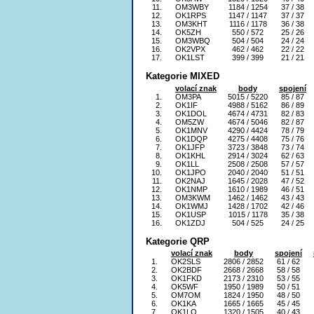
11.
OM3WBY
1184 / 1254
37 / 38
12.
OK1RPS
1147 / 1147
37 / 37
13.
OM3KHT
1116 / 1178
36 / 38
14.
OK5ZH
550 / 572
25 / 26
15.
OM3WBQ
504 / 504
24 / 24
16.
OK2VPX
462 / 462
22 / 22
17.
OK1LST
399 / 399
21 / 21
Kategorie MIXED
volací znak
body
spojení
1.
OM3PA
5015 / 5220
85 / 87
2.
OK1IF
4988 / 5162
86 / 89
3.
OK1DOL
4674 / 4731
82 / 83
4.
OM5ZW
4674 / 5046
82 / 87
5.
OK1MNV
4290 / 4424
78 / 79
6.
OK1DQP
4275 / 4408
75 / 76
7.
OK1JFP
3723 / 3848
73 / 74
8.
OK1KHL
2914 / 3024
62 / 63
9.
OK1LL
2508 / 2508
57 / 57
10.
OK1JPO
2040 / 2040
51 / 51
11.
OK2NAJ
1645 / 2028
47 / 52
12.
OK1NMP
1610 / 1989
46 / 51
13.
OM3KWM
1462 / 1462
43 / 43
14.
OK1WMJ
1428 / 1702
42 / 46
15.
OK1USP
1015 / 1178
35 / 38
16.
OK1ZDJ
504 / 525
24 / 25
Kategorie QRP
volací znak
body
spojení
1.
OK2SLS
2806 / 2852
61 / 62
2.
OK2BDF
2668 / 2668
58 / 58
3.
OK1FKD
2173 / 2310
53 / 55
4.
OK5WF
1950 / 1989
50 / 51
5.
OM7OM
1824 / 1950
48 / 50
6.
OK1KA
1665 / 1665
45 / 45
7.
OK1LO
1320 / 1505
40 / 43