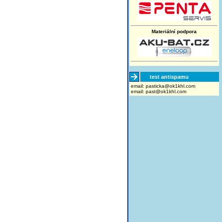
Materiální podpora
test antispamu
email:
moc.lhk1ko@akcitsap
email:
past@ok1khl.com