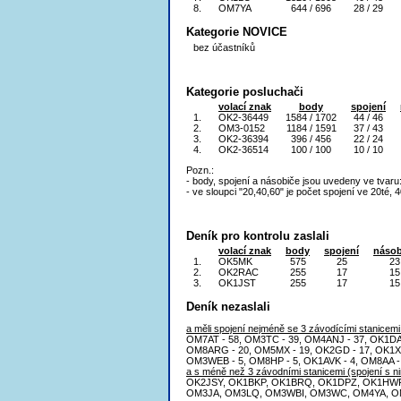
8.
OM7YA
644 / 696
28 / 29
Kategorie NOVICE
bez účastníků
Kategorie posluchači
volací znak
body
spojení
1.
OK2-36449
1584 / 1702
44 / 46
2.
OM3-0152
1184 / 1591
37 / 43
3.
OK2-36394
396 / 456
22 / 24
4.
OK2-36514
100 / 100
10 / 10
Pozn.:
- body, spojení a násobiče jsou uvedeny ve tvaru
- ve sloupci "20,40,60" je počet spojení ve 20té,
Deník pro kontrolu zaslali
volací znak
body
spojení
násob
1.
OK5MK
575
25
23
2.
OK2RAC
255
17
15
3.
OK1JST
255
17
15
Deník nezaslali
a měli spojení nejméně se 3 závodícími stanicemi
OM7AT - 58, OM3TC - 39, OM4ANJ - 37, OK1DAM
OM8ARG - 20, OM5MX - 19, OK2GD - 17, OK1XFL
OM3WEB - 5, OM8HP - 5, OK1AVK - 4, OM8AA - 
a s méně než 3 závodními stanicemi (spojení s n
OK2JSY, OK1BKP, OK1BRQ, OK1DPZ, OK1HWF
OM3JA, OM3LQ, OM3WBI, OM3WC, OM4YA, 