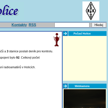
Kontakty
RSS
Počasí Holice
ačů a
3
stanice poslali deník pro kontrolu
.
spojení bylo
92
. Celkový počet
ní radioamatérů v Holicích.
Webkamera