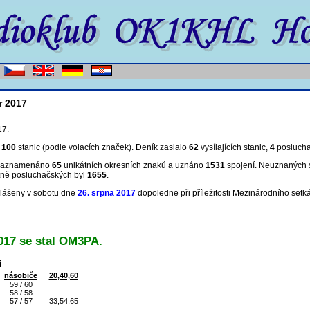
r 2017
17.
m
100
stanic (podle volacích značek). Deník zaslalo
62
vysílajících stanic,
4
posluch
 zaznamenáno
65
unikátních okresních znaků a uznáno
1531
spojení
. Neuznaných 
ně posluchačských byl
1655
.
hlášeny v sobotu dne
26. srpna 2017
dopoledne při příležitosti Mezinárodního setká
017 se stal OM3PA.
i
násobiče
20,40,60
59 / 60
58 / 58
57 / 57
33,54,65