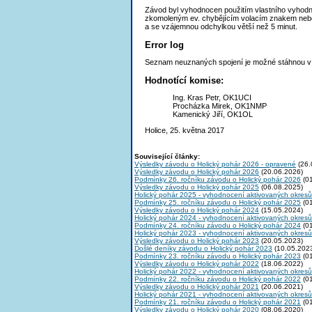
Závod byl vyhodnocen použitím vlastního vyhodno
zkomoleným ev. chybějícím volacím znakem neb
a se vzájemnou odchylkou větší než 5 minut.
Error log
Seznam neuznaných spojení je možné stáhnou 
Hodnotící komise:
Ing. Kras Petr, OK1UCI
Procházka Mirek, OK1NMP
Kamenický Jiří, OK1OL
Holice, 25. května 2017
Související články:
Výsledky závodu o Holický pohár 2026 - opravené
(26.
Výsledky závodu o Holický pohár 2026
(20.06.2026)
Podmínky 26. ročníku závodu o Holický pohár 2026
(01
Výsledky závodu o Holický pohár 2025
(06.08.2025)
Holický pohár 2025 - vyhodnocení aktivovaných okresů
Podmínky 25. ročníku závodu o Holický pohár 2025
(01
Výsledky závodu o Holický pohár 2024
(15.05.2024)
Holický pohár 2024 - vyhodnocení aktivovaných okresů
Podmínky 24. ročníku závodu o Holický pohár 2024
(01
Holický pohár 2023 - vyhodnocení aktivovaných okresů
Výsledky závodu o Holický pohár 2023
(20.05.2023)
Došlé deníky závodu o Holický pohár 2023
(10.05.202
Podmínky 23. ročníku závodu o Holický pohár 2023
(01
Výsledky závodu o Holický pohár 2022
(18.06.2022)
Holický pohár 2022 - vyhodnocení aktivovaných okresů
Podmínky 22. ročníku závodu o Holický pohár 2022
(01
Výsledky závodu o Holický pohár 2021
(20.06.2021)
Holický pohár 2021 - vyhodnocení aktivovaných okresů
Podmínky 21. ročníku závodu o Holický pohár 2021
(01
Výsledky závodu o Holický pohár 2020
(08.06.2020)