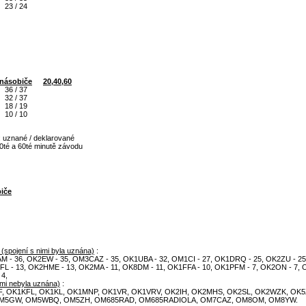
23 / 24
násobiče
20,40,60
36 / 37
32 / 37
18 / 19
10 / 10
: uznané / deklarované
 40té a 60té minutě závodu
iče
 (spojení s nimi byla uznána)
:
 - 36, OK2EW - 35, OM3CAZ - 35, OK1UBA - 32, OM1CI - 27, OK1DRQ - 25, OK2ZU - 25
 - 13, OK2HME - 13, OK2MA - 11, OK8DM - 11, OK1FFA - 10, OK1PFM - 7, OK2ON - 7, 
4,
imi nebyla uznána)
:
, OK1KFL, OK1KL, OK1MNP, OK1VR, OK1VRV, OK2IH, OK2MHS, OK2SL, OK2WZK, OK
OM5GW, OM5WBQ, OM5ZH, OM685RAD, OM685RADIOLA, OM7CAZ, OM8OM, OM8YW.