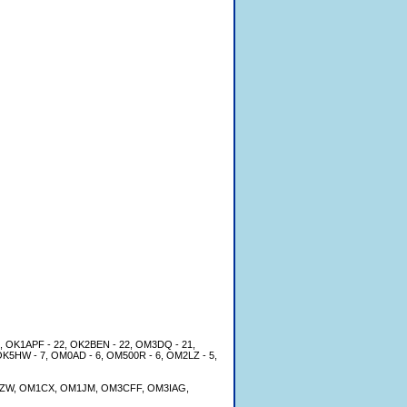
, OK1APF - 22, OK2BEN - 22, OM3DQ - 21,
OK5HW - 7, OM0AD - 6, OM500R - 6, OM2LZ - 5,
5ZW, OM1CX, OM1JM, OM3CFF, OM3IAG,