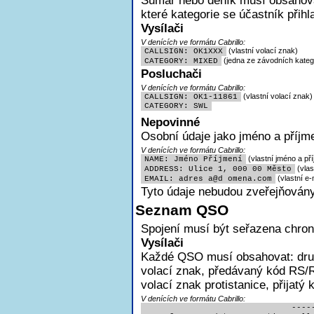
Sumář nebo deník musí obsahovat
které kategorie se účastník přihl
Vysílači
V denících ve formátu Cabrillo:
(vlastní volací znak)
CALLSIGN: OK1XXX
(jedna ze závodních katego
CATEGORY: MIXED
Posluchači
V denících ve formátu Cabrillo:
(vlastní volací znak)
CALLSIGN: OK1-11861
CATEGORY: SWL
Nepovinné
Osobní údaje jako jméno a příjme
V denících ve formátu Cabrillo:
(vlastní jméno a pří
NAME: Jméno Příjmení
(vlas
ADDRESS: Ulice 1, 000 00 Město
(vlastní e-
EMAIL: adres
a@d omena.com
Tyto údaje nebudou zveřejňovány
Seznam QSO
Spojení musí být seřazena chron
Vysílači
Každé QSO musí obsahovat:
dru
volací znak, předávaný kód RS/R
volací znak protistanice, přijatý
V denících ve formátu Cabrillo:
                              -----