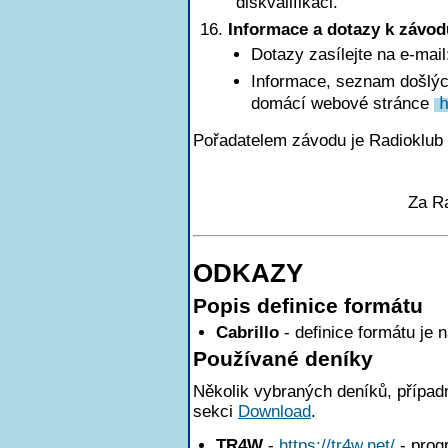
diskvalifikaci.
Informace a dotazy k závod
Dotazy zasílejte na e-mai
Informace, seznam došlých
domácí webové stránce
Pořadatelem závodu je Radioklub
Za R
ODKAZY
Popis definice formátu
Cabrillo
- definice formátu je 
Používané deníky
Několik vybraných deníků, případn
sekci
Download
.
TR4W
-
https://tr4w.net/
- pro