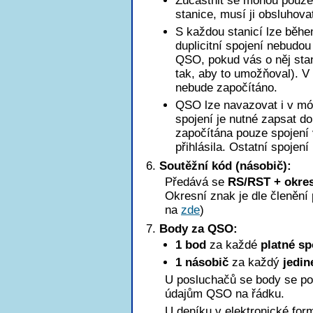
Zúčastnit se mohou pouze 
stanice, musí ji obsluhova
S každou stanicí lze běhe
duplicitní spojení nebudo
QSO, pokud vás o něj stan
tak, aby to umožňoval). 
nebude započítáno.
QSO lze navazovat i v mód
spojení je nutné zapsat d
započítána pouze spojení 
přihlásila. Ostatní spojení
Soutěžní kód (násobič):
Předává se
RS/RST + okres
Okresní znak je dle členěn
na
zde
)
Body za QSO:
1 bod
za každé
platné sp
1 násobič
za každý
jedin
U posluchačů se body se po
údajům QSO na řádku.
U deníku v elektronické for