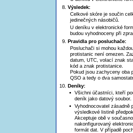
Výsledek:
Celkové skóre je součin ce
jedinečných násobičů.
U deníku v elektronické for
budou vyhodnoceny při zpra
Pravidla pro posluchače:
Posluchači si mohou každou 
protistanic není omezen. Za
datum, UTC, volací znak st
kód a znak protistanice.
Pokud jsou zachyceny oba p
QSO a tedy o dva samostat
Deníky:
Všichni účastníci, kteří p
deník jako datový soubor.
Vyhodnocovatel zásadně pr
výsledkové listině předpo
Akceptuje obě v současnos
nakonfigurovaný elektroni
formát dat. V případě poch