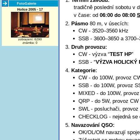
Termín závodu:
FotoGalerie
tradičně poslední sobotu v 
Holice 2005 - 17
v čase: od
06:00 do 08:00
Pásmo
80 m, v úsecích:
CW - 3520–3560 kHz
SSB -
3600–3650
a 3700–
zobrazení: 6290
známka: 0
Druh provozu:
CW - výzva “
TEST HP
”
SSB - “
VÝZVA HOLICKÝ
Kategorie:
CW - do 100W, provoz C
SSB - do 100W, provoz S
MIXED - do 100W, provo
QRP - do 5W, provoz CW
SWL - posluchači, provo
CHECKLOG - nejedná se o k
Navazování QSO:
OK/OL/OM navazují spoje