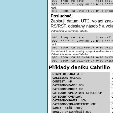
QSO: freq  mo date       time call 
QSO: ***** ** yyyy-mm-dd nnnn ****
např.
QSO: 3500  CW 2013-04-27 0400 OK1X
Posluchači
Zapisují
datum, UTC, volací znak
RS/RST, odeslaný násobič a volac
V denících ve formátu Cabrillo:
                              -----
QSO: freq  mo date       time call 
QSO: ***** ** yyyy-mm-dd nnnn ****
např.
QSO: 3500  CW 2013-04-27 0400 OK1X
Pro získání 2 bodů musí být spojení ve dvou řádcí
V denících ve formátu Cabrillo:
QSO: 3500  CW 2013-04-27 0400 OK1XX
QSO: 3500  CW 2013-04-27 0400 OK1K
Příklady deníku Cabrillo
START-OF-LOG:
 3.0
CALLSIGN:
 OK1XXX
CONTEST:
 HP
CATEGORY-BAND:
 80M
CATEGORY-MODE:
 CW
CATEGORY-OPERATOR:
 SINGLE-OP
CATEGORY-OVERLAY:
CATEGORY-POWER:
 LOW
CATEGORY-TRANSMITTER:
 ONE
NAME:
 Tomáš Dobrý
EMAIL:
 ok1xx
x@mail.net