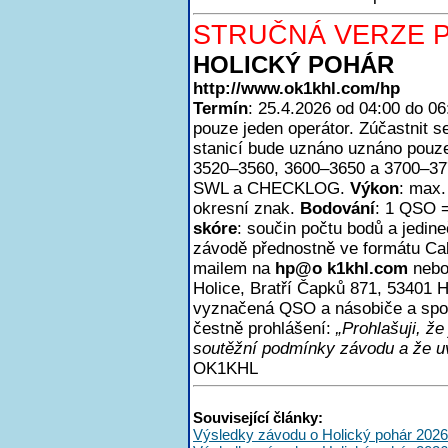
STRUČNÁ VERZE P
HOLICKÝ POHÁR
http://www.ok1khl.com/hp
Termín
: 25.4.2026 od 04:00 do 0
pouze jeden operátor. Zúčastnit
stanicí bude uznáno uznáno pouze
3520–3560, 3600–3650 a 3700–3
SWL a CHECKLOG.
Výkon
: max
okresní znak.
Bodování
: 1 QSO =
skóre
: součin počtu bodů a jedin
závodě přednostně ve formátu Ca
mailem na
h
p@o k1khl.com
nebo
Holice, Bratří Čapků 871, 53401 H
vyznačená QSO a násobiče a spoč
čestně prohlášení:
„Prohlašuji, ž
soutěžní podmínky závodu a že uv
OK1KHL
Související články:
Výsledky závodu o Holický pohár 2026