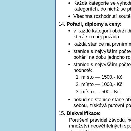
Každá kategorie se vyhod
kategoriích, do nichž se př
Všechna rozhodnutí soutě
Pořadí, diplomy a ceny:
v každé kategorii obdrží d
která si o něj požádá
každá stanice na prvním m
stanice s nejvyšším počte
pohár" na dobu jednoho r
stanice s nejvyšším poč
hodnotě:
1. místo — 1500,- Kč
2. místo — 1000,- Kč
3. místo — 500,- Kč
pokud se stanice stane ab
sebou, získává putovní po
Diskvalifikace:
Porušení pravidel závodu, n
množství neověřitelných sp