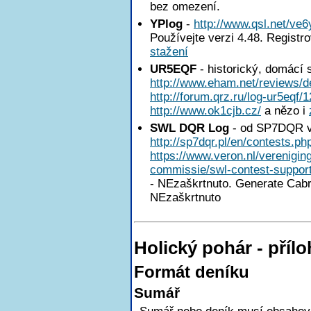
bez omezení.
YPlog
-
http://www.qsl.net/ve6
Používejte verzi 4.48. Registr
stažení
UR5EQF
- historický, domácí 
http://www.eham.net/reviews/de
http://forum.qrz.ru/log-ur5eqf/
http://www.ok1cjb.cz/
a nězo i
SWL DQR Log
- od SP7DQR v
http://sp7dqr.pl/en/contests.ph
https://www.veron.nl/verenigi
commissie/swl-contest-support
- NEzaškrtnuto. Generate Cabril
NEzaškrtnuto
Holický pohár - pří
Formát deníku
Sumář