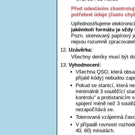
Před odesláním zkontroluj
potřebné údaje (často chyb
Upřednostňujeme elektronic
jakémkoli formátu je vždy 
Pozn. skenovaný papírový je
nejsou rozumně zpracovatel
Uzávěrka:
Všechny deníky musí být do
Vyhodnocení:
Všechna QSO, která obsah
přijaté kódy) nebudou zap
Pokud se stanicí, která n
minimálně 3 soutěžící sta
kontrolu" a protistanicím 
spojení méně než 3 soutěžn
nezapočítává se.
Tolerovaná vzájemná časov
V případě rovnosti rozhod
40, 60) minutách.