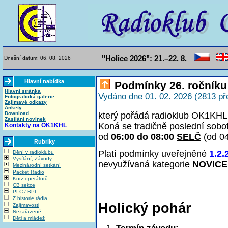
"Holice 2026": 21.–22. 8.
Dnešní datum: 06. 08. 2026
Hlavní nabídka
Podmínky 26. ročníku
Hlavní stránka
Vydáno dne 01. 02. 2026 (2813 př
Fotografická galerie
Zajímavé odkazy
Ankety
Download
který pořádá radioklub OK1KHL 
Zasílání novinek
Koná se tradičně poslední sobo
Kontakty na OK1KHL
od
06:00 do 08:00
SELČ
(od 0
Rubriky
Platí podmínky uveřejněné
1.2.
Dění v radioklubu
Vysílání, Závody
nevyužívaná kategorie
NOVICE
Mezinárodní setkání
Packet Radio
Kurz operátorů
CB sekce
PLC / BPL
Z historie rádia
Holický pohár
Zajímavosti
Nezařazené
Děti a mládež