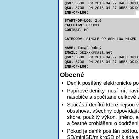
QSO:
 3500  CW 2013-04-27 0400 OK1X
QSO:
 3708  PH 2013-04-27 0555 OK1X
END-OF-LOG:
START-OF-LOG:
 2.0
CALLSIGN:
 OK1XXX
CONTEST:
 HP
CATEGORY:
 SINGLE-OP 80M LOW MIXED
NAME:
 Tomáš Dobrý
EMAIL:
 ok1xx
x@mail.net
QSO:
 3500  CW 2013-04-27 0400 OK1X
QSO:
 3708  PH 2013-04-27 0555 OK1X
END-OF-LOG:
Obecné
Deník posíláný elektronické p
Papírové deníky musí mít nav
násobiče a spočítané celkové 
Součástí deníků které nejsou v
obsahovat všechny odpovídajíc
skóre, použitý výkon, jméno, a
a čestné prohlášení o dodržen
Pokud je deník posílán poštou,
SD/miniSD/mikroSD přikládá se