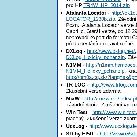
pro HP
TR4W_HP_2014.zip
Atalanta Locator
-
http://ok1
LOCATOR_1230b.zip
. Závodní
Pozn.: Atalanta Locator verze
Cabrillo. Starší verze, do 12.2
neprovádí export do formátu Ca
před odesláním upravit ručně.
DXLog
-
http://www.dxlog.net/
DXLog_Holicky_pohar.zip
. Záv
N1MM
-
http://n1mm.hamdocs
N1MM_Holicky_pohar.zip
. Krá
http://om0a.cq.sk/?lang=sk&p
TR LOG
-
http://www.trlog.com
Zkušební verze zdarma.
MixW
-
http://mixw.net/index.p
závodní deník. Zkušební verz
Win-Test
-
http://www.win-test
placený. Zkušební verze zdar
UcxLog
-
http://www.ucxlog.de
SD by EI5DI
-
http://www.ei5di