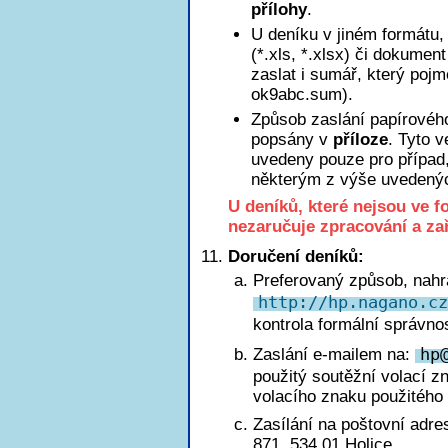
přílohy
.
U deníku v jiném formátu, 
(*.xls, *.xlsx) či dokumen
zaslat i sumář, který poj
ok9abc.sum).
Způsob zaslání papírového
popsány v
příloze
. Tyto 
uvedeny pouze pro případ
některým z výše uvedený
U deníků, které nejsou ve 
nezaručuje zpracování a za
Doručení deníků:
Preferovaný způsob, nahr
http://hp.nagano.cz
kontrola formální správnos
Zaslání e-mailem na:
h
p
použitý soutěžní volací z
volacího znaku použitého 
Zasílání na poštovní adre
871, 534 01 Holice