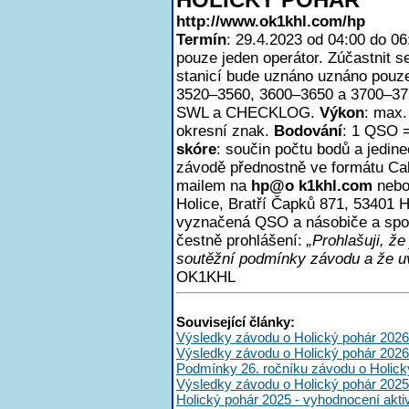
http://www.ok1khl.com/hp
Termín
: 29.4.2023 od 04:00 do 0
pouze jeden operátor. Zúčastnit
stanicí bude uznáno uznáno pouze
3520–3560, 3600–3650 a 3700–3
SWL a CHECKLOG.
Výkon
: max
okresní znak.
Bodování
: 1 QSO =
skóre
: součin počtu bodů a jedin
závodě přednostně ve formátu Ca
mailem na
h
p@o k1khl.com
nebo
Holice, Bratří Čapků 871, 53401 H
vyznačená QSO a násobiče a spoč
čestně prohlášení:
„Prohlašuji, ž
soutěžní podmínky závodu a že uv
OK1KHL
Související články:
Výsledky závodu o Holický pohár 2026
Výsledky závodu o Holický pohár 2026
Podmínky 26. ročníku závodu o Holick
Výsledky závodu o Holický pohár 2025
Holický pohár 2025 - vyhodnocení akt