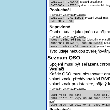
(vlastní volací znak)
CALLSIGN: OK1XXX
(jedna ze závodních katego
CATEGORY: MIXED
Posluchači
V denících ve formátu Cabrillo:
(vlastní volací znak)
CALLSIGN: OK1-11861
CATEGORY: SWL
Nepovinné
Osobní údaje jako jméno a příjme
V denících ve formátu Cabrillo:
(vlastní jméno a pří
NAME: Jméno Příjmení
(vlas
ADDRESS: Ulice 1, 000 00 Město
(vlastní e-
EMAIL: adres
a@d omena.com
Tyto údaje nebudou zveřejňovány
Seznam QSO
Spojení musí být seřazena chron
Vysílači
Každé QSO musí obsahovat:
dru
volací znak, předávaný kód RS/R
volací znak protistanice, přijatý
V denících ve formátu Cabrillo:
                              -----
QSO: freq  mo date       time call 
QSO: ***** ** yyyy-mm-dd nnnn ****
např.
QSO: 3500  CW 2013-04-27 0400 OK1X
Posluchači