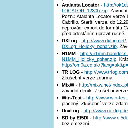
Atalanta Locator
-
http://ok1
LOCATOR_1230b.zip
. Závodní
Pozn.: Atalanta Locator verze
Cabrillo. Starší verze, do 12.2
neprovádí export do formátu Ca
před odesláním upravit ručně.
DXLog
-
http://www.dxlog.net/
DXLog_Holicky_pohar.zip
. Záv
N1MM
-
http://n1mm.hamdocs
N1MM_Holicky_pohar.zip
. Krá
http://om0a.cq.sk/?lang=sk&p
TR LOG
-
http://www.trlog.com
Zkušební verze zdarma.
MixW
-
http://mixw.net/index.p
závodní deník. Zkušební verz
Win-Test
-
http://www.win-test
placený. Zkušební verze zdar
UcxLog
-
http://www.ucxlog.de
SD by EI5DI
-
http://www.ei5di
bez omezení.