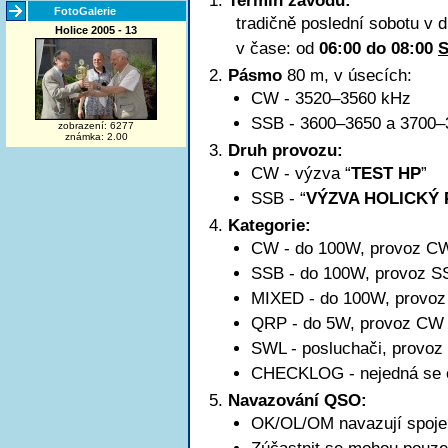
Termín závodu:
FotoGalerie
tradičně poslední sobotu v 
Holice 2005 - 13
v čase: od
06:00 do 08:00
Pásmo
80 m, v úsecích:
CW - 3520–3560 kHz
SSB -
3600–3650
a 3700–
zobrazení: 6277
známka: 2.00
Druh provozu:
CW - výzva “
TEST HP
”
SSB - “
VÝZVA HOLICKÝ
Kategorie:
CW - do 100W, provoz C
SSB - do 100W, provoz S
MIXED - do 100W, provo
QRP - do 5W, provoz CW
SWL - posluchači, provo
CHECKLOG - nejedná se o k
Navazování QSO:
OK/OL/OM navazují spoje