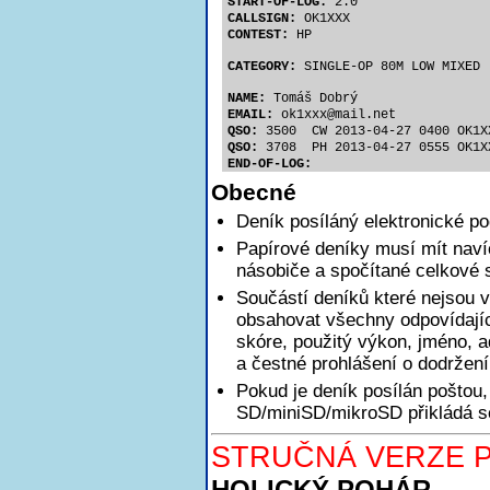
START-OF-LOG:
 2.0
CALLSIGN:
 OK1XXX
CONTEST:
 HP
CATEGORY:
 SINGLE-OP 80M LOW MIXED
NAME:
 Tomáš Dobrý
EMAIL:
 ok1xx
x@mail.net
QSO:
 3500  CW 2013-04-27 0400 OK1X
QSO:
 3708  PH 2013-04-27 0555 OK1X
END-OF-LOG:
Obecné
Deník posíláný elektronické p
Papírové deníky musí mít nav
násobiče a spočítané celkové 
Součástí deníků které nejsou v
obsahovat všechny odpovídajíc
skóre, použitý výkon, jméno, a
a čestné prohlášení o dodržen
Pokud je deník posílán poštou,
SD/miniSD/mikroSD přikládá se
STRUČNÁ VERZE P
HOLICKÝ POHÁR