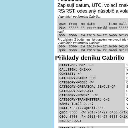
Zapisují
datum, UTC, volací znak
RS/RST, odeslaný násobič a volac
V denících ve formátu Cabrillo:
                              -----
QSO: freq  mo date       time call 
QSO: ***** ** yyyy-mm-dd nnnn ****
např.
QSO: 3500  CW 2013-04-27 0400 OK1X
Pro získání 2 bodů musí být spojení ve dvou řádcí
V denících ve formátu Cabrillo:
QSO: 3500  CW 2013-04-27 0400 OK1XX
QSO: 3500  CW 2013-04-27 0400 OK1K
Příklady deníku Cabrillo
START-OF-LOG:
 3.0
CALLSIGN:
 OK1XXX
CONTEST:
 HP
CATEGORY-BAND:
 80M
CATEGORY-MODE:
 CW
CATEGORY-OPERATOR:
 SINGLE-OP
CATEGORY-OVERLAY:
CATEGORY-POWER:
 LOW
CATEGORY-TRANSMITTER:
 ONE
NAME:
 Tomáš Dobrý
EMAIL:
 ok1xx
x@mail.net
QSO:
 3500  CW 2013-04-27 0400 OK1X
QSO:
 3708  PH 2013-04-27 0555 OK1X
END-OF-LOG: