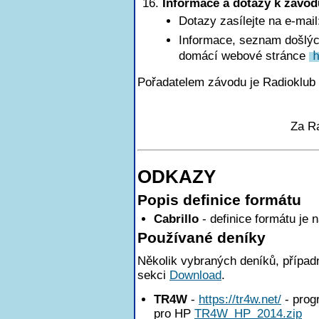
Informace a dotazy k závod
Dotazy zasílejte na e-mai
Informace, seznam došlých
domácí webové stránce
Pořadatelem závodu je Radioklub
Za R
ODKAZY
Popis definice formátu
Cabrillo
- definice formátu je 
Používané deníky
Několik vybraných deníků, případn
sekci
Download
.
TR4W
-
https://tr4w.net/
- pro
pro HP
TR4W_HP_2014.zip