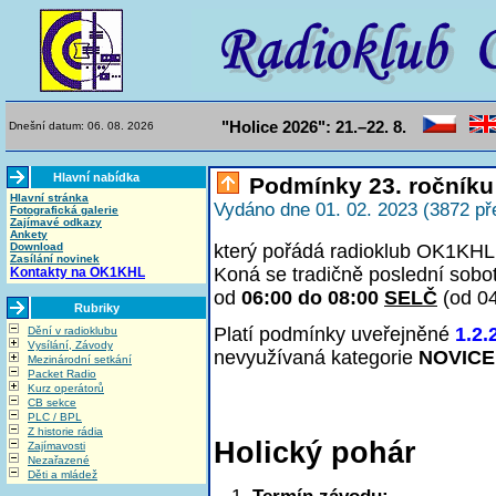
"Holice 2026": 21.–22. 8.
Dnešní datum: 06. 08. 2026
Hlavní nabídka
Podmínky 23. ročníku
Hlavní stránka
Vydáno dne 01. 02. 2023 (3872 př
Fotografická galerie
Zajímavé odkazy
Ankety
Download
který pořádá radioklub OK1KHL 
Zasílání novinek
Koná se tradičně poslední sobo
Kontakty na OK1KHL
od
06:00 do 08:00
SELČ
(od 0
Rubriky
Platí podmínky uveřejněné
1.2.
Dění v radioklubu
Vysílání, Závody
nevyužívaná kategorie
NOVICE
Mezinárodní setkání
Packet Radio
Kurz operátorů
CB sekce
PLC / BPL
Z historie rádia
Holický pohár
Zajímavosti
Nezařazené
Děti a mládež