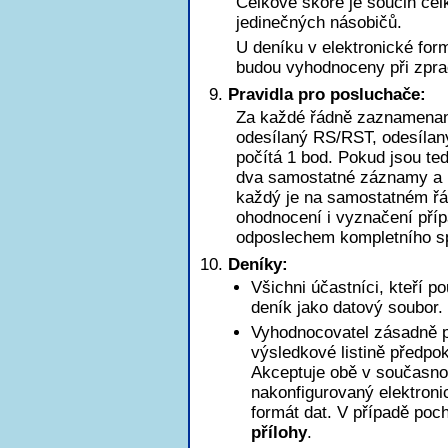
Celkové skóre je součin ce
jedinečných násobičů.
U deníku v elektronické for
budou vyhodnoceny při zpra
Pravidla pro posluchače:
Za každé řádně zaznamena
odesílaný RS/RST, odesílaný
počítá 1 bod. Pokud jsou t
dva samostatné záznamy a b
každý je na samostatném řá
ohodnocení i vyznačení pří
odposlechem kompletního sp
Deníky:
Všichni účastníci, kteří p
deník jako datový soubor.
Vyhodnocovatel zásadně pr
výsledkové listině předpo
Akceptuje obě v současnos
nakonfigurovaný elektroni
formát dat. V případě poch
přílohy
.