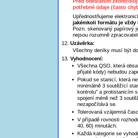
Před odesláním zkontroluj
potřebné údaje (často chyb
Upřednostňujeme elektronic
jakémkoli formátu je vždy 
Pozn. skenovaný papírový je
nejsou rozumně zpracovatel
Uzávěrka:
Všechny deníky musí být do
Vyhodnocení:
Všechna QSO, která obsah
přijaté kódy) nebudou zap
Pokud se stanicí, která n
minimálně 3 soutěžící sta
kontrolu" a protistanicím 
spojení méně než 3 soutěžn
nezapočítává se.
Tolerovaná vzájemná časov
V případě rovnosti rozhod
40, 60) minutách.
Každá kategorie se vyhod