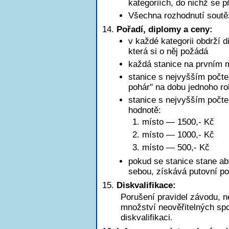
kategoriích, do nichž se př
Všechna rozhodnutí soutě
Pořadí, diplomy a ceny:
v každé kategorii obdrží d
která si o něj požádá
každá stanice na prvním m
stanice s nejvyšším počte
pohár" na dobu jednoho r
stanice s nejvyšším poč
hodnotě:
1. místo — 1500,- Kč
2. místo — 1000,- Kč
3. místo — 500,- Kč
pokud se stanice stane ab
sebou, získává putovní po
Diskvalifikace:
Porušení pravidel závodu, n
množství neověřitelných sp
diskvalifikaci.