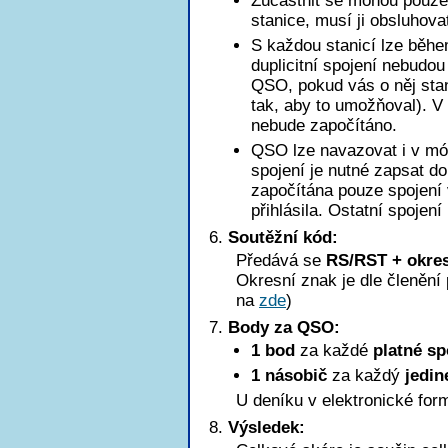
Zúčastnit se mohou pouze 
stanice, musí ji obsluhova
S každou stanicí lze běhe
duplicitní spojení nebudo
QSO, pokud vás o něj stan
tak, aby to umožňoval). 
nebude započítáno.
QSO lze navazovat i v mód
spojení je nutné zapsat d
započítána pouze spojení 
přihlásila. Ostatní spojení
Soutěžní kód:
Předává se
RS/RST + okres
Okresní znak je dle členěn
na
zde
)
Body za QSO:
1 bod
za každé
platné sp
1 násobič
za každý
jedin
U deníku v elektronické for
Výsledek: