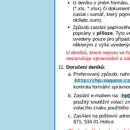
U deníku v jiném formátu, 
(*.xls, *.xlsx) či dokumen
zaslat i sumář, který poj
ok9abc.sum).
Způsob zaslání papírového
popsány v
příloze
. Tyto 
uvedeny pouze pro případ
některým z výše uvedený
U deníků, které nejsou ve 
nezaručuje zpracování a za
Doručení deníků:
Preferovaný způsob, nahr
http://hp.nagano.cz
kontrola formální správnos
Zaslání e-mailem na:
h
p
použitý soutěžní volací z
volacího znaku použitého 
Zasílání na poštovní adre
871, 534 01 Holice