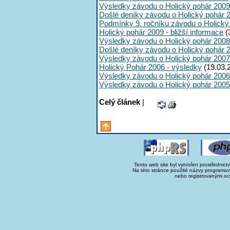
Výsledky závodu o Holický pohár 2009
Došlé deníky závodu o Holický pohár 
Podmínky 9. ročníku závodu o Holický
Holický pohár 2009 - bližší informace
(
Výsledky závodu o Holický pohár 2008
Došlé deníky závodu o Holický pohár 
Výsledky závodu o Holický pohár 2007
Holický Pohár 2006 - výsledky
(19.03.
Výsledky závodu o Holický pohár 2006
Výsledky závodu o Holický pohár 2005
Celý článek
|
Tento web site byl vytvořen prostřednict
Na této stránce použité názvy programo
nebo registrovanými oc