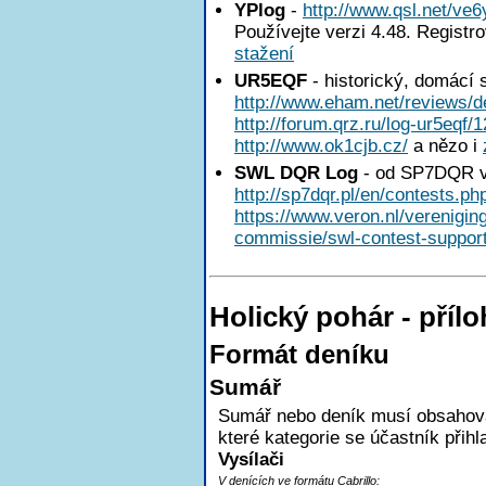
YPlog
-
http://www.qsl.net/ve6
Používejte verzi 4.48. Registr
stažení
UR5EQF
- historický, domácí 
http://www.eham.net/reviews/de
http://forum.qrz.ru/log-ur5eqf/
http://www.ok1cjb.cz/
a nězo i
SWL DQR Log
- od SP7DQR v
http://sp7dqr.pl/en/contests.ph
https://www.veron.nl/verenigi
commissie/swl-contest-support
Holický pohár - pří
Formát deníku
Sumář
Sumář nebo deník musí obsahovat
které kategorie se účastník přihl
Vysílači
V denících ve formátu Cabrillo: