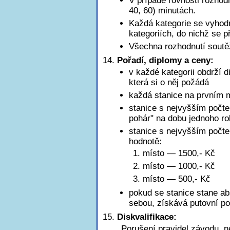
V případě rovnosti rozhod
40, 60) minutách.
Každá kategorie se vyhod
kategoriích, do nichž se př
Všechna rozhodnutí soutě
Pořadí, diplomy a ceny:
v každé kategorii obdrží d
která si o něj požádá
každá stanice na prvním m
stanice s nejvyšším počte
pohár" na dobu jednoho r
stanice s nejvyšším poč
hodnotě:
1. místo — 1500,- Kč
2. místo — 1000,- Kč
3. místo — 500,- Kč
pokud se stanice stane ab
sebou, získává putovní po
Diskvalifikace:
Porušení pravidel závodu, n