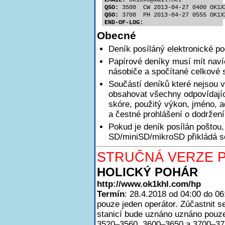
EMAIL:
 ok1xx
x@mail.net
QSO:
 3500  CW 2013-04-27 0400 OK1X
QSO:
 3708  PH 2013-04-27 0555 OK1X
END-OF-LOG:
Obecné
Deník posíláný elektronické p
Papírové deníky musí mít nav
násobiče a spočítané celkové 
Součástí deníků které nejsou v
obsahovat všechny odpovídajíc
skóre, použitý výkon, jméno, a
a čestné prohlášení o dodržen
Pokud je deník posílán poštou,
SD/miniSD/mikroSD přikládá se
STRUČNÁ VERZE P
HOLICKÝ POHÁR
http://www.ok1khl.com/hp
Termín
: 28.4.2018 od 04:00 do 0
pouze jeden operátor. Zúčastnit
stanicí bude uznáno uznáno pouze
3520–3560, 3600–3650 a 3700–3