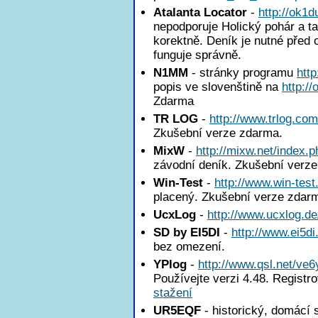
Atalanta Locator
-
http://ok1
nepodporuje Holický pohár a ta
korektně. Deník je nutné před 
funguje správně.
N1MM
- stránky programu
htt
popis ve slovenštině na
http:/
Zdarma
TR LOG
-
http://www.trlog.com
Zkušební verze zdarma.
MixW
-
http://mixw.net/index.p
závodní deník. Zkušební verz
Win-Test
-
http://www.win-test
placený. Zkušební verze zdar
UcxLog
-
http://www.ucxlog.de
SD by EI5DI
-
http://www.ei5di
bez omezení.
YPlog
-
http://www.qsl.net/ve6
Používejte verzi 4.48. Registr
stažení
UR5EQF
- historický, domácí 