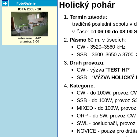
Holický pohár
FotoGalerie
IOTA 2005 - 28
Termín závodu:
tradičně poslední sobotu v 
v čase: od
06:00 do 08:00
zobrazení: 5442
Pásmo
80 m, v úsecích:
známka: 2.00
CW - 3520–3560 kHz
SSB -
3600–3650
a 3700–
Druh provozu:
CW - výzva “
TEST HP
”
SSB - “
VÝZVA HOLICKÝ
Kategorie:
CW - do 100W, provoz C
SSB - do 100W, provoz S
MIXED - do 100W, provo
QRP - do 5W, provoz CW
SWL - posluchači, provo
NOVICE - pouze pro držit