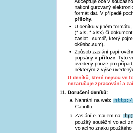
Akceptuje obě v současnos
nakonfigurovaný elektroni
formát dat. V případě poch
přílohy
.
U deníku v jiném formátu, 
(*.xls, *.xlsx) či dokumen
zaslat i sumář, který poj
ok9abc.sum).
Způsob zaslání papírového
popsány v
příloze
. Tyto 
uvedeny pouze pro případ
některým z výše uvedený
U deníků, které nejsou ve 
nezaručuje zpracování a za
Doručení deníků:
Nahrání na web:
http:/
Cabrillo.
Zaslání e-mailem na:
h
p
použitý soutěžní volací z
volacího znaku použitého 