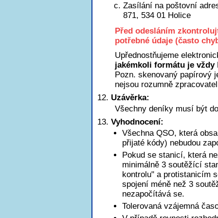
Zasílání na poštovní adre
871, 534 01 Holice
Před odesláním zkontroluj
potřebné údaje (často chyb
Upřednostňujeme elektronic
jakémkoli formátu je vždy 
Pozn. skenovaný papírový je
nejsou rozumně zpracovatel
Uzávěrka:
Všechny deníky musí být do
Vyhodnocení:
Všechna QSO, která obsah
přijaté kódy) nebudou zap
Pokud se stanicí, která n
minimálně 3 soutěžící sta
kontrolu" a protistanicím 
spojení méně než 3 soutěžn
nezapočítává se.
Tolerovaná vzájemná časov