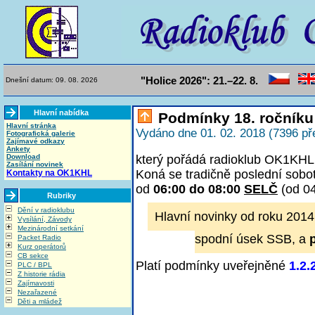
"Holice 2026": 21.–22. 8.
Dnešní datum: 09. 08. 2026
Hlavní nabídka
Podmínky 18. ročníku
Hlavní stránka
Vydáno dne 01. 02. 2018 (7396 př
Fotografická galerie
Zajímavé odkazy
Ankety
Download
který pořádá radioklub OK1KHL 
Zasílání novinek
Koná se tradičně poslední sobo
Kontakty na OK1KHL
od
06:00 do 08:00
SELČ
(od 0
Rubriky
Dění v radioklubu
Hlavní novinky od roku 2014
Vysílání, Závody
Mezinárodní setkání
spodní úsek SSB, a
Packet Radio
Kurz operátorů
CB sekce
Platí podmínky uveřejněné
1.2.
PLC / BPL
Z historie rádia
Zajímavosti
Nezařazené
Děti a mládež