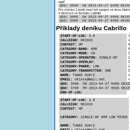
např.
QSO: 3500  CW 2013-04-27 0400 OK1X
Pro získání 2 bodů musí být spojení ve dvou řádcí
V denících ve formátu Cabrillo:
QSO: 3500  CW 2013-04-27 0400 OK1XX
QSO: 3500  CW 2013-04-27 0400 OK1K
Příklady deníku Cabrillo
START-OF-LOG:
 3.0
CALLSIGN:
 OK1XXX
CONTEST:
 HP
CATEGORY-BAND:
 80M
CATEGORY-MODE:
 CW
CATEGORY-OPERATOR:
 SINGLE-OP
CATEGORY-OVERLAY:
CATEGORY-POWER:
 LOW
CATEGORY-TRANSMITTER:
 ONE
NAME:
 Tomáš Dobrý
EMAIL:
 ok1xx
x@mail.net
QSO:
 3500  CW 2013-04-27 0400 OK1X
QSO:
 3708  PH 2013-04-27 0555 OK1X
END-OF-LOG:
START-OF-LOG:
 2.0
CALLSIGN:
 OK1XXX
CONTEST:
 HP
CATEGORY:
 SINGLE-OP 80M LOW MIXED
NAME:
 Tomáš Dobrý