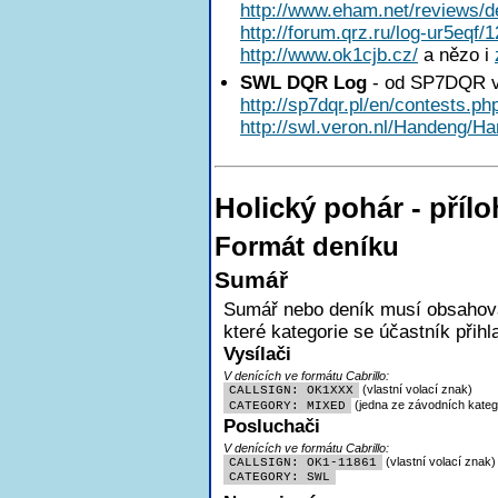
http://www.eham.net/reviews/de
http://forum.qrz.ru/log-ur5eqf/
http://www.ok1cjb.cz/
a nězo i
SWL DQR Log
- od SP7DQR v
http://sp7dqr.pl/en/contests.ph
http://swl.veron.nl/Handeng/Ha
Holický pohár - pří
Formát deníku
Sumář
Sumář nebo deník musí obsahovat
které kategorie se účastník přihl
Vysílači
V denících ve formátu Cabrillo:
(vlastní volací znak)
CALLSIGN: OK1XXX
(jedna ze závodních katego
CATEGORY: MIXED
Posluchači
V denících ve formátu Cabrillo:
(vlastní volací znak)
CALLSIGN: OK1-11861
CATEGORY: SWL