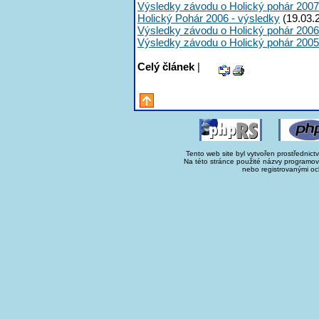
Výsledky závodu o Holický pohár 2007
Holický Pohár 2006 - výsledky
(19.03.
Výsledky závodu o Holický pohár 2006
Výsledky závodu o Holický pohár 2005
Celý článek
|
Tento web site byl vytvořen prostřednict
Na této stránce použité názvy programo
nebo registrovanými oc