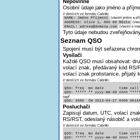
Nepovinné
Osobní údaje jako jméno a příjme
V denících ve formátu Cabrillo:
(vlastní jméno a pří
NAME: Jméno Příjmení
(vlas
ADDRESS: Ulice 1, 000 00 Město
(vlastní e-mai
EMAIL: adres
a@domena.com
Tyto údaje nebudou zveřejňovány
Seznam QSO
Spojení musí být seřazena chron
Vysílači
Každé QSO musí obsahovat:
dr
volací znak, předávaný kód RS/R
volací znak protistanice, přijatý
V denících ve formátu Cabrillo:
                              -----
QSO: freq  mo date       time call 
QSO: ***** ** yyyy-mm-dd nnnn ****
např.
QSO: 3500  CW 2013-04-27 0400 OK1X
Posluchači
Zapisují
datum, UTC, volací znak
RS/RST, odeslaný násobič a volac
V denících ve formátu Cabrillo:
                              -----
QSO: freq  mo date       time call 
QSO: ***** ** yyyy-mm-dd nnnn ****