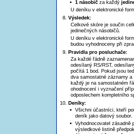
1 násobič
za každý
jedin
U deníku v elektronické for
Výsledek:
Celkové skóre je součin ce
jedinečných násobičů.
U deníku v elektronické for
budou vyhodnoceny při zpra
Pravidla pro posluchače:
Za každé řádně zaznamena
odesílaný RS/RST, odesílaný
počítá 1 bod. Pokud jsou t
dva samostatné záznamy a b
každý je na samostatném řá
ohodnocení i vyznačení pří
odposlechem kompletního sp
Deníky:
Všichni účastníci, kteří p
deník jako datový soubor.
Vyhodnocovatel zásadně pr
výsledkové listině předpo