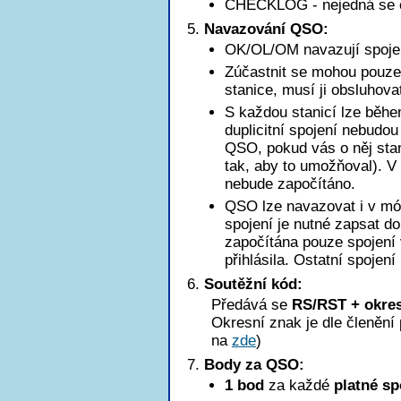
CHECKLOG - nejedná se o k
Navazování QSO:
OK/OL/OM navazují spoje
Zúčastnit se mohou pouze 
stanice, musí ji obsluhova
S každou stanicí lze běhe
duplicitní spojení nebudo
QSO, pokud vás o něj stan
tak, aby to umožňoval). 
nebude započítáno.
QSO lze navazovat i v mód
spojení je nutné zapsat d
započítána pouze spojení 
přihlásila. Ostatní spojení
Soutěžní kód:
Předává se
RS/RST + okres
Okresní znak je dle členěn
na
zde
)
Body za QSO:
1 bod
za každé
platné sp