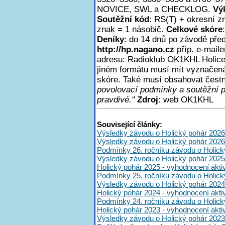
NOVICE, SWL a CHECKLOG.
Vý
Soutěžní kód
: RS(T) + okresní z
znak = 1 násobič.
Celkové skóre
Deníky
: do 14 dnů po závodě pře
http://hp.nagano.cz
příp. e-mail
adresu: Radioklub OK1KHL Holice,
jiném formátu musí mít vyznačen
skóre. Také musí obsahovat čest
povolovací podmínky a soutěžní 
pravdivé."
Zdroj
: web OK1KHL
Související články:
Výsledky závodu o Holický pohár 2026
Výsledky závodu o Holický pohár 2026
Podmínky 26. ročníku závodu o Holick
Výsledky závodu o Holický pohár 2025
Holický pohár 2025 - vyhodnocení akt
Podmínky 25. ročníku závodu o Holick
Výsledky závodu o Holický pohár 2024
Holický pohár 2024 - vyhodnocení akt
Podmínky 24. ročníku závodu o Holick
Holický pohár 2023 - vyhodnocení akt
Výsledky závodu o Holický pohár 2023