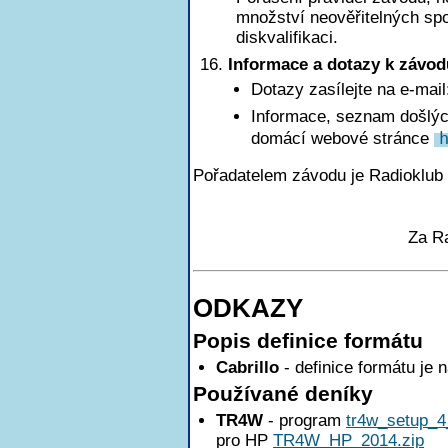
množství neověřitelných sp
diskvalifikaci.
Informace a dotazy k závod
Dotazy zasílejte na e-mai
Informace, seznam došlých
domácí webové stránce
Pořadatelem závodu je Radioklub
Za R
ODKAZY
Popis definice formátu
Cabrillo
- definice formátu je 
Používané deníky
TR4W
- program
tr4w_setup_4
pro HP
TR4W_HP_2014.zip