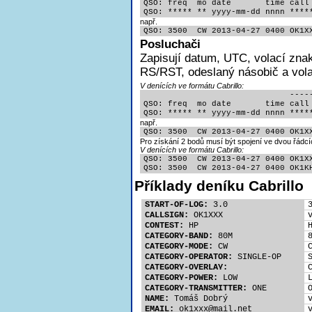
QSO: freq  mo date       time call 
QSO: ***** ** yyyy-mm-dd nnnn ****
např.
QSO: 3500  CW 2013-04-27 0400 OK1X
Posluchači
Zapisují
datum, UTC, volací znak
RS/RST, odeslaný násobič a volac
V denících ve formátu Cabrillo:
                              -----
QSO: freq  mo date       time call 
QSO: ***** ** yyyy-mm-dd nnnn ****
např.
QSO: 3500  CW 2013-04-27 0400 OK1X
Pro získání 2 bodů musí být spojení ve dvou řádcí
V denících ve formátu Cabrillo:
QSO: 3500  CW 2013-04-27 0400 OK1XX
QSO: 3500  CW 2013-04-27 0400 OK1K
Příklady deníku Cabrillo
START-OF-LOG:
 3.0
CALLSIGN:
 OK1XXX
CONTEST:
 HP
CATEGORY-BAND:
 80M
CATEGORY-MODE:
 CW
CATEGORY-OPERATOR:
 SINGLE-OP
CATEGORY-OVERLAY:
CATEGORY-POWER:
 LOW
CATEGORY-TRANSMITTER:
 ONE
NAME:
 Tomáš Dobrý
EMAIL:
 ok1xx
x@mail.net