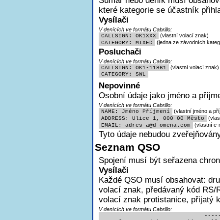
Sumář nebo deník musí obsahovat
které kategorie se účastník přihl
Vysílači
V denících ve formátu Cabrillo:
(vlastní volací znak)
CALLSIGN: OK1XXX
(jedna ze závodních katego
CATEGORY: MIXED
Posluchači
V denících ve formátu Cabrillo:
(vlastní volací znak)
CALLSIGN: OK1-11861
CATEGORY: SWL
Nepovinné
Osobní údaje jako jméno a příjme
V denících ve formátu Cabrillo:
(vlastní jméno a pří
NAME: Jméno Příjmení
(vlas
ADDRESS: Ulice 1, 000 00 Město
(vlastní e-
EMAIL: adres
a@d omena.com
Tyto údaje nebudou zveřejňovány
Seznam QSO
Spojení musí být seřazena chron
Vysílači
Každé QSO musí obsahovat:
dru
volací znak, předávaný kód RS/R
volací znak protistanice, přijatý
V denících ve formátu Cabrillo:
                              -----