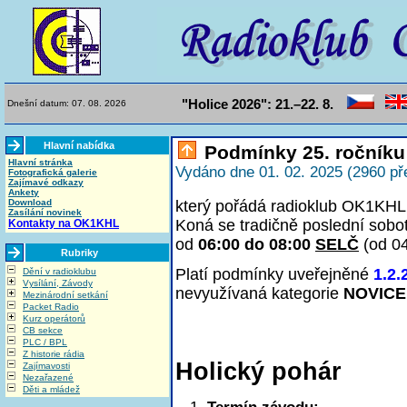
"Holice 2026": 21.–22. 8.
Dnešní datum: 07. 08. 2026
Hlavní nabídka
Podmínky 25. ročníku
Hlavní stránka
Vydáno dne 01. 02. 2025 (2960 př
Fotografická galerie
Zajímavé odkazy
Ankety
Download
který pořádá radioklub OK1KHL 
Zasílání novinek
Koná se tradičně poslední sobo
Kontakty na OK1KHL
od
06:00 do 08:00
SELČ
(od 0
Rubriky
Platí podmínky uveřejněné
1.2.
Dění v radioklubu
Vysílání, Závody
nevyužívaná kategorie
NOVICE
Mezinárodní setkání
Packet Radio
Kurz operátorů
CB sekce
PLC / BPL
Z historie rádia
Holický pohár
Zajímavosti
Nezařazené
Děti a mládež