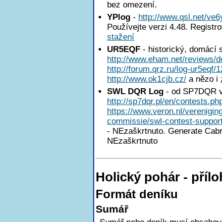
bez omezení.
YPlog
-
http://www.qsl.net/ve6
Používejte verzi 4.48. Registr
stažení
UR5EQF
- historický, domácí 
http://www.eham.net/reviews/de
http://forum.qrz.ru/log-ur5eqf/
http://www.ok1cjb.cz/
a nězo i
SWL DQR Log
- od SP7DQR v
http://sp7dqr.pl/en/contests.ph
https://www.veron.nl/verenigi
commissie/swl-contest-support
- NEzaškrtnuto. Generate Cabril
NEzaškrtnuto
Holický pohár - pří
Formát deníku
Sumář