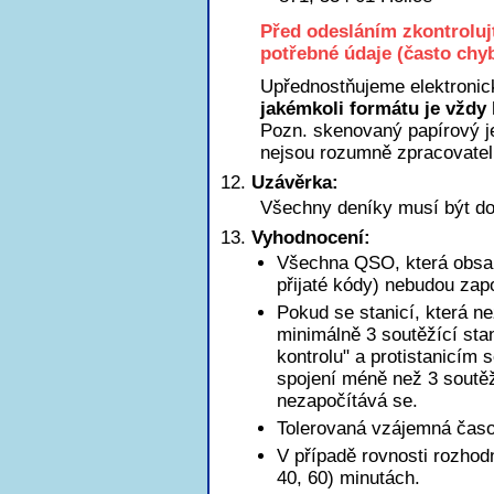
Před odesláním zkontroluj
potřebné údaje (často chyb
Upřednostňujeme elektronic
jakémkoli formátu je vždy 
Pozn. skenovaný papírový je
nejsou rozumně zpracovatel
Uzávěrka:
Všechny deníky musí být do
Vyhodnocení:
Všechna QSO, která obsah
přijaté kódy) nebudou zap
Pokud se stanicí, která n
minimálně 3 soutěžící sta
kontrolu" a protistanicím 
spojení méně než 3 soutěžn
nezapočítává se.
Tolerovaná vzájemná časov
V případě rovnosti rozhod
40, 60) minutách.