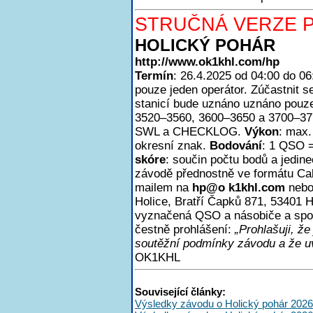
STRUČNÁ VERZE P
HOLICKÝ POHÁR
http://www.ok1khl.com/hp
Termín
: 26.4.2025 od 04:00 do 0
pouze jeden operátor. Zúčastnit
stanicí bude uznáno uznáno pouze
3520–3560, 3600–3650 a 3700–3
SWL a CHECKLOG.
Výkon
: max
okresní znak.
Bodování
: 1 QSO =
skóre
: součin počtu bodů a jedin
závodě přednostně ve formátu Ca
mailem na
h
p@o k1khl.com
nebo
Holice, Bratří Čapků 871, 53401 H
vyznačená QSO a násobiče a spoč
čestně prohlášení:
„Prohlašuji, ž
soutěžní podmínky závodu a že uv
OK1KHL
Související články:
Výsledky závodu o Holický pohár 2026