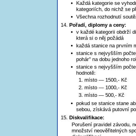
Každá kategorie se vyhod
kategoriích, do nichž se př
Všechna rozhodnutí soutě
Pořadí, diplomy a ceny:
v každé kategorii obdrží d
která si o něj požádá
každá stanice na prvním m
stanice s nejvyšším počte
pohár" na dobu jednoho r
stanice s nejvyšším poč
hodnotě:
1. místo — 1500,- Kč
2. místo — 1000,- Kč
3. místo — 500,- Kč
pokud se stanice stane ab
sebou, získává putovní po
Diskvalifikace:
Porušení pravidel závodu, n
množství neověřitelných sp