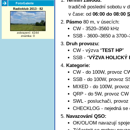
Termín závodu:
FotoGalerie
tradičně poslední sobotu v 
Radioklub 2013 - 82
v čase: od
06:00 do 08:00
Pásmo
80 m, v úsecích:
CW - 3520–3560 kHz
zobrazení: 4244
SSB -
3600–3650
a 3700–
známka: 0
Druh provozu:
CW - výzva “
TEST HP
”
SSB - “
VÝZVA HOLICKÝ
Kategorie:
CW - do 100W, provoz C
SSB - do 100W, provoz S
MIXED - do 100W, provo
QRP - do 5W, provoz CW
SWL - posluchači, provo
CHECKLOG - nejedná se o k
Navazování QSO:
OK/OL/OM navazují spoje