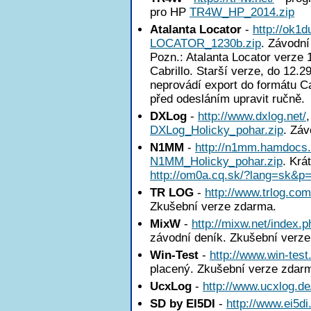
pro HP
TR4W_HP_2014.zip
Atalanta Locator
-
http://ok1
LOCATOR_1230b.zip
. Závodní
Pozn.: Atalanta Locator verze
Cabrillo. Starší verze, do 12.2
neprovádí export do formátu Ca
před odesláním upravit ručně.
DXLog
-
http://www.dxlog.net/
DXLog_Holicky_pohar.zip
. Záv
N1MM
-
http://n1mm.hamdocs
N1MM_Holicky_pohar.zip
. Krá
http://om0a.cq.sk/?lang=sk&p
TR LOG
-
http://www.trlog.com
Zkušební verze zdarma.
MixW
-
http://mixw.net/index.p
závodní deník. Zkušební verz
Win-Test
-
http://www.win-test
placený. Zkušební verze zdar
UcxLog
-
http://www.ucxlog.de
SD by EI5DI
-
http://www.ei5di