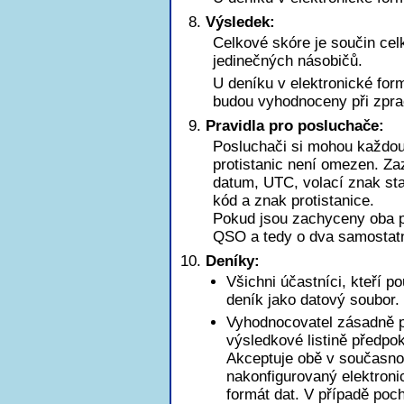
Výsledek:
Celkové skóre je součin ce
jedinečných násobičů.
U deníku v elektronické for
budou vyhodnoceny při zpra
Pravidla pro posluchače:
Posluchači si mohou každou 
protistanic není omezen. Za
datum, UTC, volací znak st
kód a znak protistanice.
Pokud jsou zachyceny oba p
QSO a tedy o dva samostat
Deníky:
Všichni účastníci, kteří p
deník jako datový soubor.
Vyhodnocovatel zásadně pr
výsledkové listině předpo
Akceptuje obě v současnos
nakonfigurovaný elektroni
formát dat. V případě poch