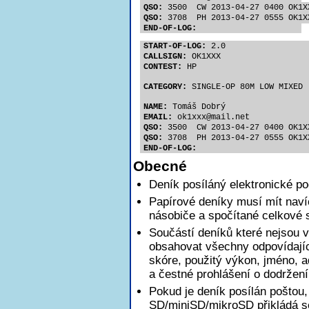
QSO:
 3500  CW 2013-04-27 0400 OK1X
QSO:
 3708  PH 2013-04-27 0555 OK1X
END-OF-LOG:
START-OF-LOG:
 2.0
CALLSIGN:
 OK1XXX
CONTEST:
 HP
CATEGORY:
 SINGLE-OP 80M LOW MIXED
NAME:
 Tomáš Dobrý
EMAIL:
 ok1xx
x@mail.net
QSO:
 3500  CW 2013-04-27 0400 OK1X
QSO:
 3708  PH 2013-04-27 0555 OK1X
END-OF-LOG:
Obecné
Deník posíláný elektronické p
Papírové deníky musí mít nav
násobiče a spočítané celkové 
Součástí deníků které nejsou v
obsahovat všechny odpovídajíc
skóre, použitý výkon, jméno, a
a čestné prohlášení o dodržen
Pokud je deník posílán poštou,
SD/miniSD/mikroSD přikládá se