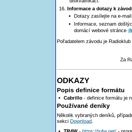
diskvalifikaci.
Informace a dotazy k závod
Dotazy zasílejte na e-mai
Informace, seznam došlých
domácí webové stránce
Pořadatelem závodu je Radioklub
Za R
ODKAZY
Popis definice formátu
Cabrillo
- definice formátu je 
Používané deníky
Několik vybraných deníků, případn
sekci
Download
.
TR4W
-
https://tr4w.net/
- pro