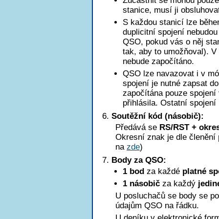
Zúčastnit se mohou pouze 
stanice, musí ji obsluhova
S každou stanicí lze běhe
duplicitní spojení nebudo
QSO, pokud vás o něj stan
tak, aby to umožňoval). 
nebude započítáno.
QSO lze navazovat i v mód
spojení je nutné zapsat d
započítána pouze spojení 
přihlásila. Ostatní spojení
Soutěžní kód (násobič):
Předává se
RS/RST + okres
Okresní znak je dle členěn
na
zde
)
Body za QSO:
1 bod
za každé
platné sp
1 násobič
za každý
jedin
U posluchačů se body se po
údajům QSO na řádku.
U deníku v elektronické for