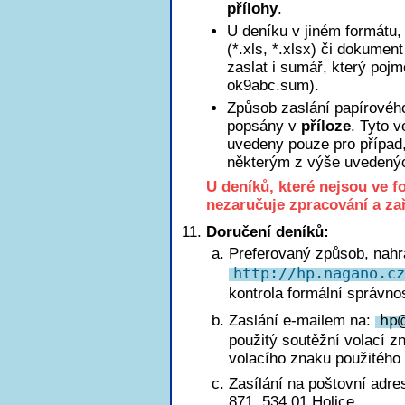
přílohy
.
U deníku v jiném formátu, 
(*.xls, *.xlsx) či dokumen
zaslat i sumář, který poj
ok9abc.sum).
Způsob zaslání papírového
popsány v
příloze
. Tyto 
uvedeny pouze pro případ
některým z výše uvedený
U deníků, které nejsou ve 
nezaručuje zpracování a za
Doručení deníků:
Preferovaný způsob, nahr
http://hp.nagano.cz
kontrola formální správnos
Zaslání e-mailem na:
h
p
použitý soutěžní volací z
volacího znaku použitého 
Zasílání na poštovní adre
871, 534 01 Holice