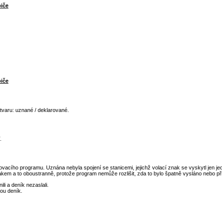
iče
iče
tvaru: uznané / deklarované.
.
acího programu. Uznána nebyla spojení se stanicemi, jejichž volací znak se vyskytl jen j
a to oboustranně, protože program nemůže rozlišit, zda to bylo špatně vysláno nebo přija
li a deník nezaslali.
ou deník.