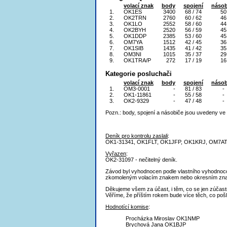
volací znak
body
spojení
násob
1.
OK1ES
3400
68 / 74
50
2.
OK2TRN
2760
60 / 62
46
3.
OK1LO
2552
58 / 60
44
4.
OK2BYH
2520
56 / 59
45
5.
OK1DDP
2385
53 / 60
45
6.
OM7YA
1512
42 / 45
36
7.
OK1SIB
1435
41 / 42
35
8.
OM3NI
1015
35 / 37
29
9.
OK1TRA/P
272
17 / 19
16
Kategorie posluchači
volací znak
body
spojení
násob
1.
OM3-0001
-
81 / 83
-
2.
OK1-11861
-
55 / 58
-
3.
OK2-9329
-
47 / 48
-
Pozn.: body, spojení a násobiče jsou uvedeny ve 
Deník pro kontrolu zaslali
:
OK1-31341, OK1FLT, OK1JFP, OK1KRJ, OM7AT
Vyřazen
:
OK2-31097 - nečitelný deník.
Závod byl vyhodnocen podle vlastního vyhodnocov
zkomoleným volacím znakem nebo okresním znakem 
Děkujeme všem za účast, i těm, co se jen zúčastni
Věříme, že příštím rokem bude více těch, co pošl
Hodnotící komise
:
Procházka Miroslav OK1NMP
Brychová Jana OK1BJP