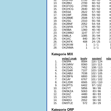
12.
OK1FKD
2700
60 / 63
4
13.
OK2BIU
2700
60 / 62
4
14.
OK1FOG
2700
60 / 61
4
15.
OK1HCG
2640
60 / 62
4
16.
OK5SA
2622
57 / 60
4
17.
OK1WF
2596
59 / 60
4
18.
OK2BME
2508
57 / 63
4
19.
OK2SG
2310
55 / 56
4
20.
OK2BNF
2052
54 / 64
3
21.
OK1MYA
1776
48 / 50
3
22.
OM3BA
1360
40 / 40
3
23.
OK1WMJ
1147
37 / 47
3
24.
OM8LA
1085
35 / 94
3
25.
OK1KC
840
30 / 74
2
26.
OK2KFK
408
24 / 25
1
27.
OK2KVM
1
1 / 1
28.
OK2NMA
1
1 / 1
Kategorie MIX
volací znak
body
spojení
nás
1.
OM3PA
8584
116 / 124
2.
OK1MNV
8360
110 / 113
3.
OK1DOL
7452
108 / 113
4.
OK2SAR
7107
103 / 109
5.
OK2ABU
7038
102 / 105
6.
OK2BFN
6800
100 / 101
7.
OK1AY
6767
101 / 102
8.
OK1JDR
6565
101 / 110
9.
OK2PTS
6402
97 / 102
10.
OK2YT
5856
96 / 99
11.
OM3KZA
5063
83 / 86
12.
OK1KZ
4480
80 / 83
13.
OK2TO
3468
68 / 72
14.
OM4DU
2552
58 / 60
15.
OM3TLE
572
26 / 29
Kategorie QRP