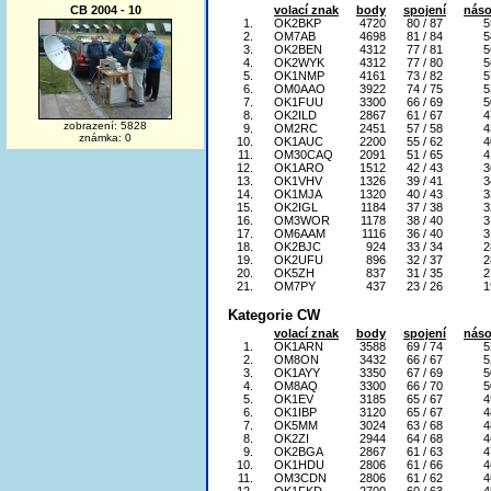
volací znak
body
spojení
náso
CB 2004 - 10
1.
OK2BKP
4720
80 / 87
5
2.
OM7AB
4698
81 / 84
5
3.
OK2BEN
4312
77 / 81
5
4.
OK2WYK
4312
77 / 80
5
5.
OK1NMP
4161
73 / 82
5
6.
OM0AAO
3922
74 / 75
5
7.
OK1FUU
3300
66 / 69
5
8.
OK2ILD
2867
61 / 67
4
zobrazení: 5828
9.
OM2RC
2451
57 / 58
4
známka: 0
10.
OK1AUC
2200
55 / 62
4
11.
OM30CAQ
2091
51 / 65
4
12.
OK1ARO
1512
42 / 43
3
13.
OK1VHV
1326
39 / 41
3
14.
OK1MJA
1320
40 / 43
3
15.
OK2IGL
1184
37 / 38
3
16.
OM3WOR
1178
38 / 40
3
17.
OM6AAM
1116
36 / 40
3
18.
OK2BJC
924
33 / 34
2
19.
OK2UFU
896
32 / 37
2
20.
OK5ZH
837
31 / 35
2
21.
OM7PY
437
23 / 26
1
Kategorie CW
volací znak
body
spojení
náso
1.
OK1ARN
3588
69 / 74
5
2.
OM8ON
3432
66 / 67
5
3.
OK1AYY
3350
67 / 69
5
4.
OM8AQ
3300
66 / 70
5
5.
OK1EV
3185
65 / 67
4
6.
OK1IBP
3120
65 / 67
4
7.
OK5MM
3024
63 / 68
4
8.
OK2ZI
2944
64 / 68
4
9.
OK2BGA
2867
61 / 63
4
10.
OK1HDU
2806
61 / 66
4
11.
OM3CDN
2806
61 / 62
4