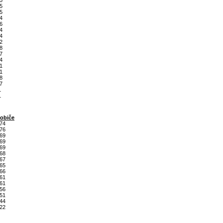
5
5
5
4
6
4
4
2
8
7
4
1
1
8
7
1
1
običe
74
76
69
69
69
68
67
65
66
61
61
56
51
44
22