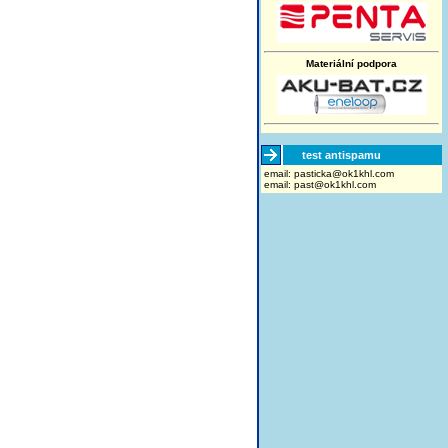
Materiální podpora
test antispamu
email:
moc.lhk1ko@akcitsap
email:
past@ok1khl.com