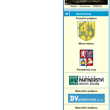
Holice - Kamenec - JO80AC
Sponzoring
Finanční podpora
Město Holice
Pardubický kraj
Materiální podpora
Materiální podpora