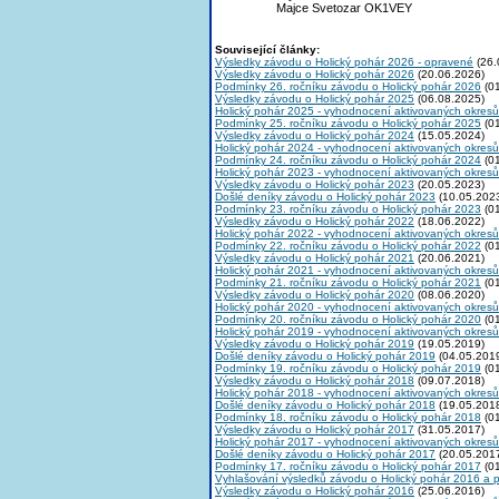
Majce Svetozar OK1VEY
Související články:
Výsledky závodu o Holický pohár 2026 - opravené
(26.
Výsledky závodu o Holický pohár 2026
(20.06.2026)
Podmínky 26. ročníku závodu o Holický pohár 2026
(01
Výsledky závodu o Holický pohár 2025
(06.08.2025)
Holický pohár 2025 - vyhodnocení aktivovaných okresů
Podmínky 25. ročníku závodu o Holický pohár 2025
(01
Výsledky závodu o Holický pohár 2024
(15.05.2024)
Holický pohár 2024 - vyhodnocení aktivovaných okresů
Podmínky 24. ročníku závodu o Holický pohár 2024
(01
Holický pohár 2023 - vyhodnocení aktivovaných okresů
Výsledky závodu o Holický pohár 2023
(20.05.2023)
Došlé deníky závodu o Holický pohár 2023
(10.05.202
Podmínky 23. ročníku závodu o Holický pohár 2023
(01
Výsledky závodu o Holický pohár 2022
(18.06.2022)
Holický pohár 2022 - vyhodnocení aktivovaných okresů
Podmínky 22. ročníku závodu o Holický pohár 2022
(01
Výsledky závodu o Holický pohár 2021
(20.06.2021)
Holický pohár 2021 - vyhodnocení aktivovaných okresů
Podmínky 21. ročníku závodu o Holický pohár 2021
(01
Výsledky závodu o Holický pohár 2020
(08.06.2020)
Holický pohár 2020 - vyhodnocení aktivovaných okresů
Podmínky 20. ročníku závodu o Holický pohár 2020
(01
Holický pohár 2019 - vyhodnocení aktivovaných okresů
Výsledky závodu o Holický pohár 2019
(19.05.2019)
Došlé deníky závodu o Holický pohár 2019
(04.05.201
Podmínky 19. ročníku závodu o Holický pohár 2019
(01
Výsledky závodu o Holický pohár 2018
(09.07.2018)
Holický pohár 2018 - vyhodnocení aktivovaných okresů
Došlé deníky závodu o Holický pohár 2018
(19.05.201
Podmínky 18. ročníku závodu o Holický pohár 2018
(01
Výsledky závodu o Holický pohár 2017
(31.05.2017)
Holický pohár 2017 - vyhodnocení aktivovaných okresů
Došlé deníky závodu o Holický pohár 2017
(20.05.201
Podmínky 17. ročníku závodu o Holický pohár 2017
(01
Vyhlašování výsledků závodu o Holický pohár 2016 a 
Výsledky závodu o Holický pohár 2016
(25.06.2016)