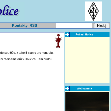
Kontakty
RSS
Počasí Holice
 do soutěže, z toho
5
stanic pro kontrolu
.
ání radioamatérů v Holicích. Tam budou
Webkamera