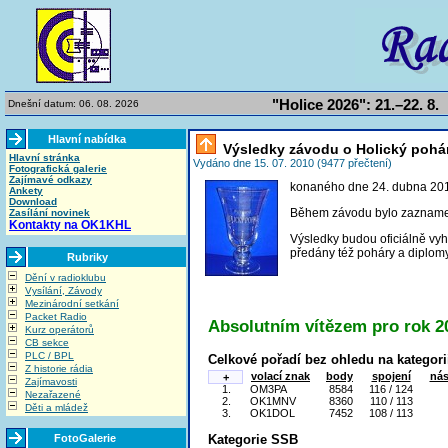
"Holice 2026": 21.–22. 8.
Dnešní datum: 06. 08. 2026
Hlavní nabídka
Výsledky závodu o Holický pohá
Hlavní stránka
Vydáno dne 15. 07. 2010 (9477 přečtení)
Fotografická galerie
Zajímavé odkazy
konaného dne 24. dubna 20
Ankety
Download
Během závodu bylo zaznam
Zasílání novinek
Kontakty na OK1KHL
Výsledky budou oficiálně vy
předány též poháry a diplomy
Rubriky
Dění v radioklubu
Vysílání, Závody
Mezinárodní setkání
Packet Radio
Absolutním vítězem pro rok 2
Kurz operátorů
CB sekce
PLC / BPL
Celkové pořadí bez ohledu na kategori
Z historie rádia
volací znak
body
spojení
nás
+
Zajímavosti
1.
OM3PA
8584
116 / 124
Nezařazené
2.
OK1MNV
8360
110 / 113
Děti a mládež
3.
OK1DOL
7452
108 / 113
FotoGalerie
Kategorie SSB