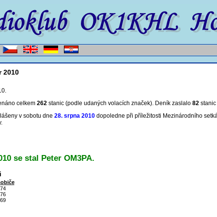
r 2010
10.
enáno celkem
262
stanic (podle udaných volacích značek). Deník zaslalo
82
stanic
hlášeny v sobotu dne
28. srpna 2010
dopoledne při příležitosti Mezinárodního setk
.
010 se stal Peter OM3PA.
i
običe
74
76
69