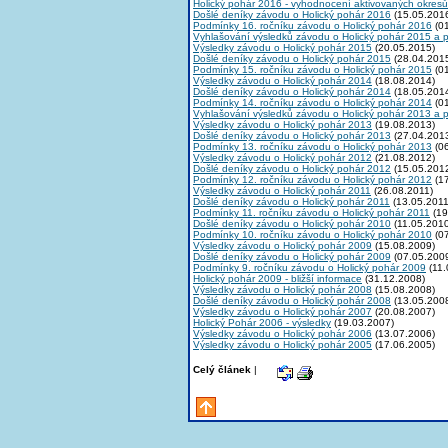
Holický pohár 2016 - vyhodnocení aktivovaných okresů
Došlé deníky závodu o Holický pohár 2016
(15.05.201
Podmínky 16. ročníku závodu o Holický pohár 2016
(01
Vyhlašování výsledků závodu o Holický pohár 2015 a 
Výsledky závodu o Holický pohár 2015
(20.05.2015)
Došlé deníky závodu o Holický pohár 2015
(28.04.201
Podmínky 15. ročníku závodu o Holický pohár 2015
(01
Výsledky závodu o Holický pohár 2014
(18.08.2014)
Došlé deníky závodu o Holický pohár 2014
(18.05.201
Podmínky 14. ročníku závodu o Holický pohár 2014
(01
Vyhlašování výsledků závodu o Holický pohár 2013 a 
Výsledky závodu o Holický pohár 2013
(19.08.2013)
Došlé deníky závodu o Holický pohár 2013
(27.04.201
Podmínky 13. ročníku závodu o Holický pohár 2013
(06
Výsledky závodu o Holický pohár 2012
(21.08.2012)
Došlé deníky závodu o Holický pohár 2012
(15.05.201
Podmínky 12. ročníku závodu o Holický pohár 2012
(17
Výsledky závodu o Holický pohár 2011
(26.08.2011)
Došlé deníky závodu o Holický pohár 2011
(13.05.2011
Podmínky 11. ročníku závodu o Holický pohár 2011
(19
Došlé deníky závodu o Holický pohár 2010
(11.05.2010
Podmínky 10. ročníku závodu o Holický pohár 2010
(07
Výsledky závodu o Holický pohár 2009
(15.08.2009)
Došlé deníky závodu o Holický pohár 2009
(07.05.200
Podmínky 9. ročníku závodu o Holický pohár 2009
(11.
Holický pohár 2009 - bližší informace
(31.12.2008)
Výsledky závodu o Holický pohár 2008
(15.08.2008)
Došlé deníky závodu o Holický pohár 2008
(13.05.200
Výsledky závodu o Holický pohár 2007
(20.08.2007)
Holický Pohár 2006 - výsledky
(19.03.2007)
Výsledky závodu o Holický pohár 2006
(13.07.2006)
Výsledky závodu o Holický pohár 2005
(17.06.2005)
Celý článek
|