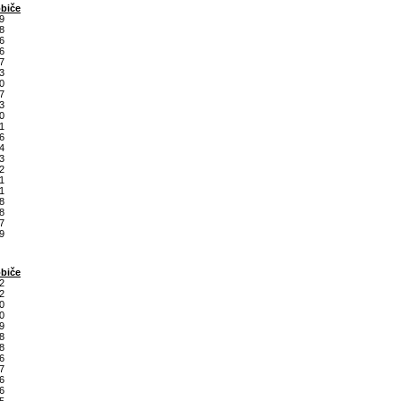
biče
9
8
6
6
7
3
0
7
3
0
1
6
4
3
2
1
1
8
8
7
9
biče
2
2
0
0
9
8
8
6
7
6
6