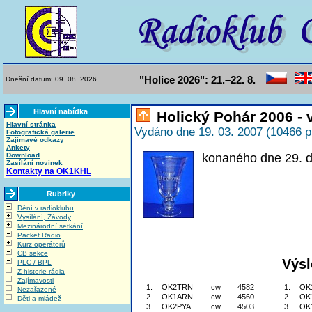
"Holice 2026": 21.–22. 8.
Dnešní datum: 09. 08. 2026
Hlavní nabídka
Holický Pohár 2006 - 
Hlavní stránka
Vydáno dne 19. 03. 2007 (10466 p
Fotografická galerie
Zajímavé odkazy
Ankety
Download
konaného dne 29. 
Zasílání novinek
Kontakty na OK1KHL
Rubriky
Dění v radioklubu
Vysílání, Závody
Mezinárodní setkání
Packet Radio
Kurz operátorů
CB sekce
Výsl
PLC / BPL
Z historie rádia
Zajímavosti
1.
OK2TRN
cw
4582
1.
OK
Nezařazené
2.
OK1ARN
cw
4560
2.
OK
Děti a mládež
3.
OK2PYA
cw
4503
3.
OK