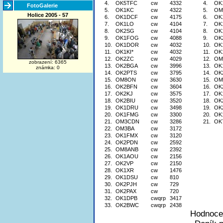
4.
OK5TFC
cw
4332
4.
OK
FotoGalerie
5.
OK1KC
cw
4322
5.
OM
Holice 2005 - 57
6.
OK1DCF
cw
4175
6.
OK
7.
OK1LO
cw
4104
7.
OK
8.
OK2SG
cw
4104
8.
OK
9.
OK1FOG
cw
4088
9.
OK
10.
OK1DOR
cw
4032
10.
OK
11.
OK1KI*
cw
4032
11.
OK
12.
OK2ZC
cw
4029
12.
OM
zobrazení: 6365
13.
OK2BGA
cw
3996
13.
OK
známka: 0
14.
OK2PTS
cw
3795
14.
OK
15.
OM8ON
cw
3630
15.
OM
16.
OK2BFN
cw
3604
16.
OK
17.
OK2KJ
cw
3575
17.
OK
18.
OK2BIU
cw
3520
18.
OK
19.
OK1DRU
cw
3498
19.
OK
20.
OK1FMG
cw
3300
20.
OK
21.
OM3CDN
cw
3286
21.
OK
22.
OM3BA
cw
3172
23.
OK1FMX
cw
3120
24.
OK2PDN
cw
2592
25.
OM8ANB
cw
2392
26.
OK1AOU
cw
2156
27.
OK2VP
cw
2150
28.
OK1XR
cw
1476
29.
OK1DSU
cw
810
30.
OK2PJH
cw
729
31.
OK2PAX
cw
720
32.
OK1DPB
cwqrp
3417
33.
OK2BWC
cwqrp
2438
Hodnocen