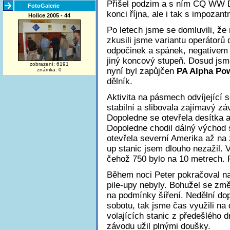
Přišel podzim a s ním CQ WW D
FotoGalerie
konci října, ale i tak s impoza
Holice 2005 - 44
Po letech jsme se domluvili, že
zkusili jsme variantu operátorů 
odpočinek a spánek, negativem 
jiný koncový stupeň. Dosud js
zobrazení: 6191
nyní byl zapůjčen
PA Alpha Po
známka: 0
dělník.
Aktivita na pásmech odvíjející 
stabilní a slibovala zajímavý z
Dopoledne se otevřela desítka a
Dopoledne chodil dálný východ 
otevřela severní Amerika až na 
up stanic jsem dlouho nezažil. 
čehož 750 bylo na 10 metrech. 
Během noci Peter pokračoval n
pile-upy nebyly. Bohužel se změn
na podmínky šíření. Nedělní do
sobotu, tak jsme čas využili na
volajících stanic z předešlého d
závodu užil plnými doušky.