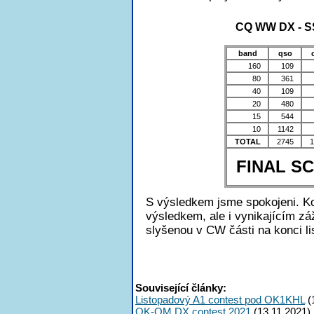
CQ WW DX - SS
band
qso
160
109
80
361
40
109
20
480
15
544
10
1142
TOTAL
2745
1
FINAL S
S výsledkem jsme spokojeni. K
výsledkem, ale i vynikajícím z
slyšenou v CW části na konci li
Související články:
Listopadový A1 contest pod OK1KHL
(
OK-OM DX contest 2021
(13.11.2021)