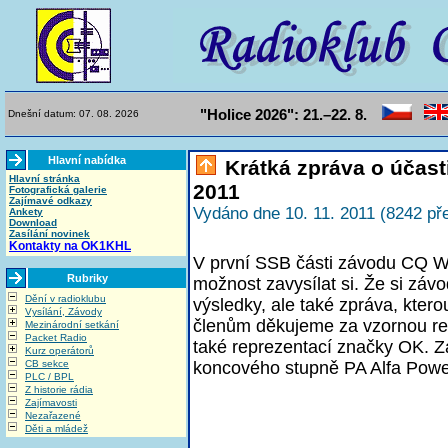
"Holice 2026": 21.–22. 8.
Dnešní datum: 07. 08. 2026
Hlavní nabídka
Krátká zpráva o účast
Hlavní stránka
2011
Fotografická galerie
Zajímavé odkazy
Vydáno dne 10. 11. 2011 (8242 pře
Ankety
Download
Zasílání novinek
Kontakty na OK1KHL
V první SSB části závodu CQ 
Rubriky
možnost zavysílat si. Že si záv
Dění v radioklubu
výsledky, ale také zpráva, kt
Vysílání, Závody
členům děkujeme za vzornou rep
Mezinárodní setkání
Packet Radio
také reprezentací značky OK. 
Kurz operátorů
CB sekce
koncového stupně PA Alfa Powe
PLC / BPL
Z historie rádia
Zajímavosti
Nezařazené
Děti a mládež