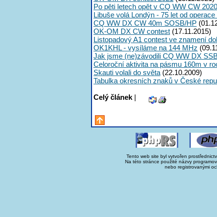
Po pěti letech opět v CQ WW CW 2020
Libuše volá Londýn - 75 let od operac
CQ WW DX CW 40m SOSB/HP
(01.1
OK-OM DX CW contest
(17.11.2015)
Listopadový A1 contest ve znamení do
OK1KHL - vysíláme na 144 MHz
(09.1
Jak jsme (ne)závodili CQ WW DX SS
Celoroční aktivita na pásmu 160m v ro
Skauti volali do světa
(22.10.2009)
Tabulka okresních znaků v České repu
Celý článek
|
Tento web site byl vytvořen prostřednict
Na této stránce použité názvy programo
nebo registrovanými oc