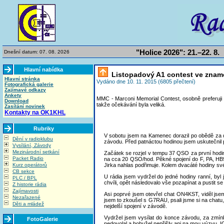
"Holice 2026": 21.–22. 8.
Dnešní datum: 07. 08. 2026
Hlavní nabídka
Listopadový A1 contest ve znam
Hlavní stránka
Vydáno dne 10. 11. 2015 (6805 přečtení)
Fotografická galerie
Zajímavé odkazy
Ankety
MMC - Marconi Memorial Contest, osobně preferuji
Download
takže očekávání byla veliká.
Zasílání novinek
Kontakty na OK1KHL
Rubriky
V sobotu jsem na Kamenec dorazil po obědě za d
Dění v radioklubu
závodu. Před patnáctou hodinou jsem uskutečnil 
Vysílání, Závody
Mezinárodní setkání
Začátek se rozjel v tempu 37 QSO za první hodinu
Packet Radio
na cca 20 QSO/hod. Pěkné spojení do F, PA, HB9.
Kurz operátorů
Jirka nahlas podřimuje. Kolem dvacáté hodiny své 
CB sekce
U rádia jsem vydržel do jedné hodiny ranní, byl
PLC / BPL
chvíli, opět následovalo vše pozapínat a pustit se 
Z historie rádia
Zajímavosti
Asi poprvé jsem otevřel chat ON4KST, viděl j
Nezařazené
jsem to zkoušel s G7RAU, psali jsme si na chatu,
Děti a mládež
nejdelší spojení v závodě.
Vydržel jsem vysílat do konce závodu, za zmínk
FotoGalerie
nedovolal a bohužel nepřišly ani na mou výzvu. I