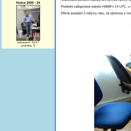
Holice 2005 - 24
Poslední zalogovaná stanice HA8IB v 14 UTC, v ne
Pěkné poslední 2 měsíce roku, na slyšenou s
zobrazení: 6217
známka: 0