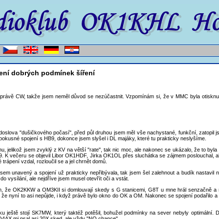
ení dobrých podmínek šíření
 právě CW, takže jsem neměl důvod se nezúčastnit. Vzpomínám si, že v MMC byla otisknu
oslova "dušičkového počasí", před půl druhou jsem měl vše nachystané, funkční, zatopil j
pokusné spojení s HB9, dokonce jsem slyšel i DL majáky, které tu prakticky neslyšíme.
, jelikož jsem zvyklý z KV na větší "rate", tak nic moc, ale nakonec se ukázalo, že to byla
 K večeru se objevil Libor OK1HDF, Jirka OK1OL přes sluchátka se zájmem poslouchal, ale za
trápení vzdal, rozloučil se a jel chrnět domů.
 jsem unavený a spojení už prakticky nepřibývala, tak jsem šel zalehnout a budík nastavil 
do vysílání, ale nejdříve jsem musel otevřít oči a vstát.
sem, že OK2KKW a OM3KII si domlouvají skedy s G stanicemi, G8T u mne hrál senzačně 
 že nyní to asi nepůjde, i když právě bylo okno do OK a OM. Nakonec se spojení podařilo a 
u ještě stojí SK7MW, který taktéž potěšil, bohužel podmínky na sever nebyly optimální. 
Q4AX mi psal asi 20X sked, ale vždy "NO chance"...