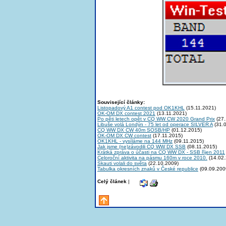
Související články:
Listopadový A1 contest pod OK1KHL
(15.11.2021)
OK-OM DX contest 2021
(13.11.2021)
Po pěti letech opět v CQ WW CW 2020 Grand Prix
(27.
Libuše volá Londýn - 75 let od operace SILVER A
(31.
CQ WW DX CW 40m SOSB/HP
(01.12.2015)
OK-OM DX CW contest
(17.11.2015)
OK1KHL - vysíláme na 144 MHz
(09.11.2015)
Jak jsme (ne)závodili CQ WW DX SSB
(08.11.2015)
Krátká zpráva o účasti na CQ WW DX - SSB říjen 2011
Celoroční aktivita na pásmu 160m v roce 2010.
(14.02.
Skauti volali do světa
(22.10.2009)
Tabulka okresních znaků v České republice
(09.09.200
Celý článek
|