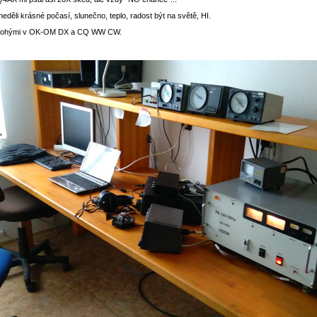
děli krásné počasí, slunečno, teplo, radost být na světě, HI.
 mnohými v OK-OM DX a CQ WW CW.