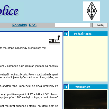
Kontakty
RSS
Počasí Holice
ta má stopa naposledy předminulý rok,
sem v kamnech a už jsem se jen těšil na začátek
 nejlepší hodina závodu. Potom totiž průměr spadl
 chvíli jsem, i přes rádiovou clonu, slyšel, jak
na čtvrtou ráno. Jeho zvuk se ozval prakticky za
Webkamera
a nebyl problém vyměnit RST + NR + LOC. Potom
spojení přes 1200 km bylo v logu, a tím i zároveň
Dost mě mrzí absence I stanic, na které jsem se