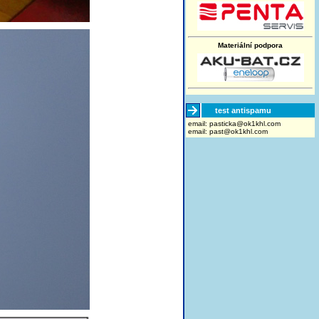
Materiální podpora
test antispamu
email:
moc.lhk1ko@akcitsap
email:
past@ok1khl.com