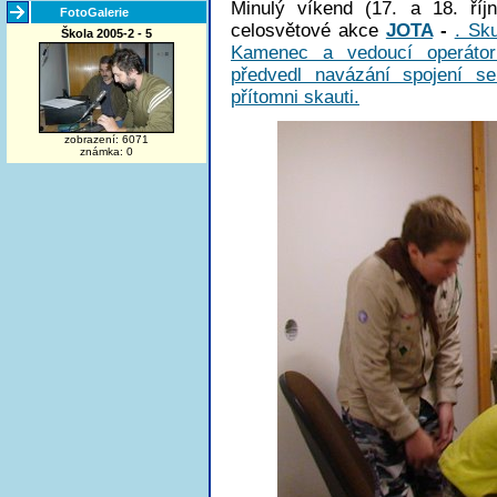
Minulý víkend (17. a 18. říj
FotoGalerie
celosvětové akce
JOTA
-
. Sk
Škola 2005-2 - 5
Kamenec a vedoucí operáto
předvedl navázání spojení se
přítomni skauti.
zobrazení: 6071
známka: 0