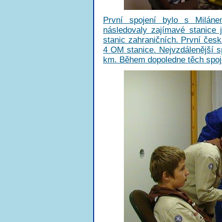
První spojení bylo s Milán
následovaly zajímavé stanice
stanic zahraničních. První čes
4 OM stanice. Nejvzdálenější 
km. Během dopoledne těch spojen