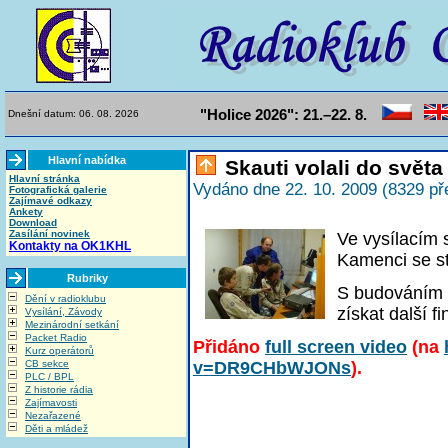
"Holice 2026": 21.–22. 8.
Dnešní datum: 06. 08. 2026
Hlavní nabídka
Skauti volali do světa
Hlavní stránka
Vydáno dne 22. 10. 2009 (8329 př
Fotografická galerie
Zajímavé odkazy
Ankety
Download
Zasílání novinek
Ve vysílacím
Kontakty na OK1KHL
Kamenci se st
Rubriky
S budováním s
Dění v radioklubu
získat další f
Vysílání, Závody
Mezinárodní setkání
Packet Radio
Přidáno
full screen video
(na
Kurz operátorů
CB sekce
v=DR9CHbWJONs
).
PLC / BPL
Z historie rádia
Zajímavosti
Nezařazené
Děti a mládež