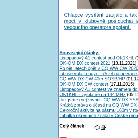
Chlapce vysílání zaujalo a tak
moct v klubovně poslouchat a
vedoucího operátora spojení.
Související články:
Listopadový A1 contest pod OK1KHL
(
OK-OM DX contest 2021
(13.11.2021)
Po pěti letech opět v CQ WW CW 2020
Libuše volá Londýn - 75 let od operac
CQ WW DX CW 40m SOSB/HP
(01.1
OK-OM DX CW contest
(17.11.2015)
Listopadový A1 contest ve znamení do
OK1KHL - vysíláme na 144 MHz
(09.1
Jak jsme (ne)závodili CQ WW DX SS
Krátká zpráva o účasti na CQ WW DX -
Celoroční aktivita na pásmu 160m v ro
Tabulka okresních znaků v České repu
Celý článek
|