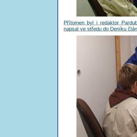
Přítomen byl i redaktor Pard
napsal ve středu do Deníku člá