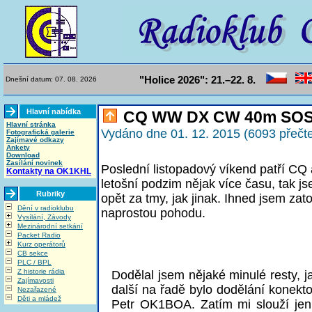
"Holice 2026": 21.–22. 8.
Dnešní datum: 07. 08. 2026
Hlavní nabídka
CQ WW DX CW 40m SOS
Hlavní stránka
Vydáno dne 01. 12. 2015 (6093 přečte
Fotografická galerie
Zajímavé odkazy
Ankety
Download
Zasílání novinek
Poslední listopadový víkend patří C
Kontakty na OK1KHL
letošní podzim nějak více času, tak j
Rubriky
opět za tmy, jak jinak. Ihned jsem zato
Dění v radioklubu
naprostou pohodu.
Vysílání, Závody
Mezinárodní setkání
Packet Radio
Kurz operátorů
CB sekce
PLC / BPL
Z historie rádia
Dodělal jsem nějaké minulé resty, j
Zajímavosti
další na řadě bylo dodělání konekto
Nezařazené
Děti a mládež
Petr OK1BOA. Zatím mi slouží jen