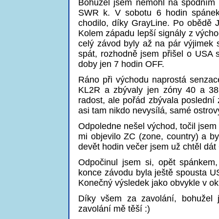
Bohužel jsem nemohl na spodním s
SWR k. V sobotu 6 hodin spánek
chodilo, díky GrayLine. Po obědě J
Kolem západu lepší signály z výcho
celý závod byly až na pár výjimek 
spát, rozhodně jsem přišel o USA s
doby jen 7 hodin OFF.
Ráno při východu naprostá senzace
KL2R a zbývaly jen zóny 40 a 3
radost, ale pořád zbývala poslední
asi tam nikdo nevysílá, samé ostrov
Odpoledne nešel východ, točil jsem
mi objevilo ZC (zone, country) a b
devět hodin večer jsem už chtěl dát 
Odpočinul jsem si, opět spánkem,
konce závodu byla ještě spousta USA
Konečný výsledek jako obvykle v ok
Díky všem za zavolání, bohužel 
zavolání mě těší :)