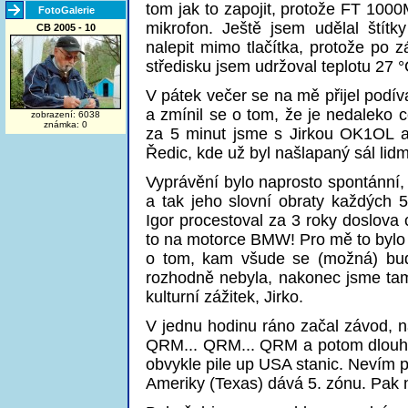
tom jak to zapojit, protože FT 100
FotoGalerie
mikrofon. Ještě jsem udělal štítk
CB 2005 - 10
nalepit mimo tlačítka, protože po z
středisku jsem udržoval teplotu 27 °C
V pátek večer se na mě přijel podív
a zmínil se o tom, že je nedaleko 
zobrazení: 6038
známka: 0
za 5 minut jsme s Jirkou OK1OL a
Ředic, kde už byl našlapaný sál lidm
Vyprávění bylo naprosto spontánní, 
a tak jeho slovní obraty každých 
Igor procestoval za 3 roky doslova c
to na motorce BMW! Pro mě to bylo 
o tom, kam všude se (možná) bude
rozhodně nebyla, nakonec jsme tam s
kulturní zážitek, Jirko.
V jednu hodinu ráno začal závod, n
QRM... QRM... QRM a potom dlouhé 
obvykle pile up USA stanic. Nevím p
Ameriky (Texas) dává 5. zónu. Pak