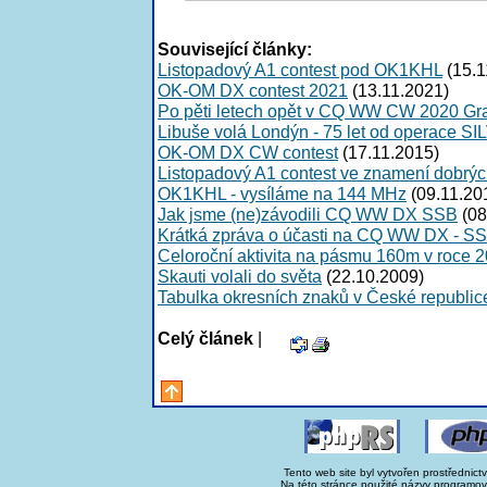
Související články:
Listopadový A1 contest pod OK1KHL
(15.1
OK-OM DX contest 2021
(13.11.2021)
Po pěti letech opět v CQ WW CW 2020 Gra
Libuše volá Londýn - 75 let od operace S
OK-OM DX CW contest
(17.11.2015)
Listopadový A1 contest ve znamení dobrýc
OK1KHL - vysíláme na 144 MHz
(09.11.20
Jak jsme (ne)závodili CQ WW DX SSB
(08
Krátká zpráva o účasti na CQ WW DX - SS
Celoroční aktivita na pásmu 160m v roce 2
Skauti volali do světa
(22.10.2009)
Tabulka okresních znaků v České republic
Celý článek
|
Tento web site byl vytvořen prostřednict
Na této stránce použité názvy programo