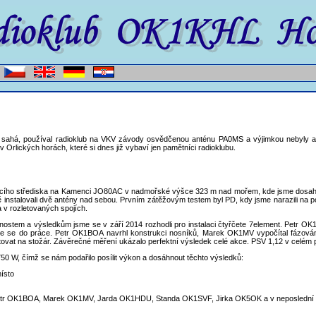
sahá, používal radioklub na VKV závody osvědčenou anténu PA0MS a výjimkou nebyly ani k
rlických horách, které si dnes již vybaví jen pamětníci radioklubu.
acího střediska na Kamenci JO80AC v nadmořské výšce 323 m nad mořem, kde jsme dosaho
instalovali dvě antény nad sebou. Prvním zátěžovým testem byl PD, kdy jsme narazili na p
la v rozletovaných spojích.
ostem a výsledkům jsme se v září 2014 rozhodli pro instalaci čtyřčete 7element. Petr OK1
i jsme se do práce. Petr OK1BOA navrhl konstrukci nosníků, Marek OK1MV vypočítal fázován
ovat na stožár. Závěrečné měření ukázalo perfektní výsledek celé akce. PSV 1,12 v celé
750 W, čímž se nám podařilo posílit výkon a dosáhnout těchto výsledků:
místo
 Petr OK1BOA, Marek OK1MV, Jarda OK1HDU, Standa OK1SVF, Jirka OK5OK a v neposlední ř