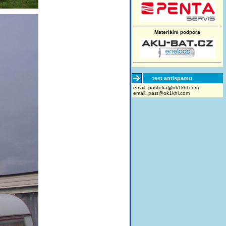
Materiální podpora
test antispamu
email:
moc.lhk1ko@akcitsap
email:
past@ok1khl.com