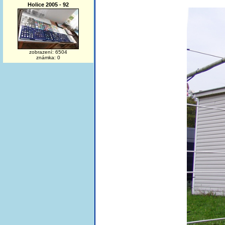
Holice 2005 - 92
zobrazení: 6504
známka: 0