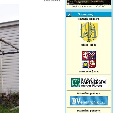
Holice - Kamenec - JO80AC
Sponzoring
Finanční podpora
Město Holice
Pardubický kraj
Materiální podpora
Materiální podpora