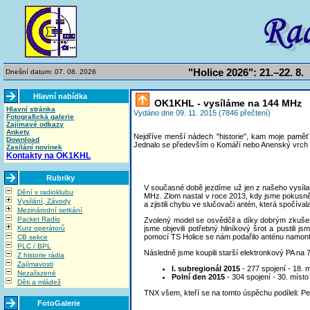
"Holice 2026": 21.–22. 8.
Dnešní datum: 07. 08. 2026
Hlavní nabídka
OK1KHL - vysíláme na 144 MHz
Hlavní stránka
Vydáno dne 09. 11. 2015 (7846 přečtení)
Fotografická galerie
Zajímavé odkazy
Ankety
Nejdříve menší nádech "historie", kam moje paměť 
Download
Jednalo se především o Komáří nebo Anenský vrch v O
Zasílání novinek
Kontakty na OK1KHL
Rubriky
V současné době jezdíme už jen z našeho vysíl
Dění v radioklubu
MHz. Zlom nastal v roce 2013, kdy jsme pokusně 
Vysílání, Závody
a zjistili chybu ve slučovači antén, která spočíva
Mezinárodní setkání
Packet Radio
Zvolený model se osvědčil a díky dobrým zkušen
Kurz operátorů
jsme objevili potřebný hliníkový šrot a pustil
pomocí TS Holice se nám podařilo anténu namont
CB sekce
PLC / BPL
Následně jsme koupili starší elektronkový PA na 
Z historie rádia
Zajímavosti
I. subregionál 2015
- 277 spojení - 18. 
Nezařazené
Polní den 2015
- 304 spojení - 30. místo
Děti a mládež
TNX všem, kteří se na tomto úspěchu podíleli:
FotoGalerie