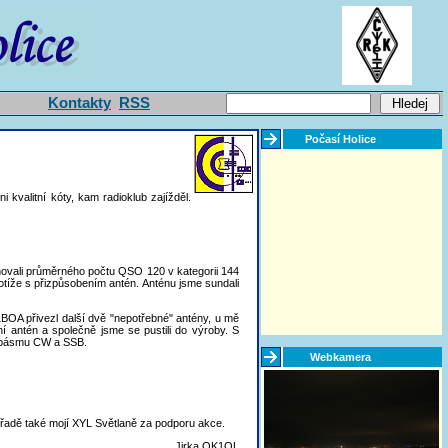
Kontakty
RSS
Počasí Holice
valitní kóty, kam radioklub zajížděl.
vali průměrného počtu QSO 120 v kategorii 144
otíže s přizpůsobením antén. Anténu jsme sundali
BOA přivezl další dvě "nepotřebné" antény, u mě
í antén a společně jsme se pustili do výroby. S
m pásmu CW a SSB.
Webkamera
adě také mojí XYL Světlaně za podporu akce.
Jirka OK1OL