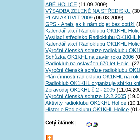
ABÉ-HOLICE
(11.09.2009)
VÝSADBA ZELENĚ NA STŘEDISKU
(30
PLÁN AKTIVIT 2009
(06.03.2009)
GPS - Aneb jak k nám dojet bez obtíží
(1
Kalendář akcí Radioklubu OK1KHL Holic
Vysílací středisko Radioklubu OK1KHL 
Kalendář akcí Radioklubu OK1KHL Holic
Výroční členská schůze radioklubu OK
Schůzka OK1KHL na závěr roku 2006
(0
Radioklub na oslavách 670 let Holic.
(27
Výroční členská schůze radioklubu OK1
Plán činnosti radioklubu OK1KHL na rok
Radioklub OK1KHL organizuje sbírku kni
Zpravodaj OK1KHL č.2 - 2005
(11.04.20
Výroční členská schůze 12.2.2005
(19.0
Aktivity radioklubu OK1KHL Holice
(10.1
Historie Radioklubu OK1KHL Holice
(01.
Celý článek
|