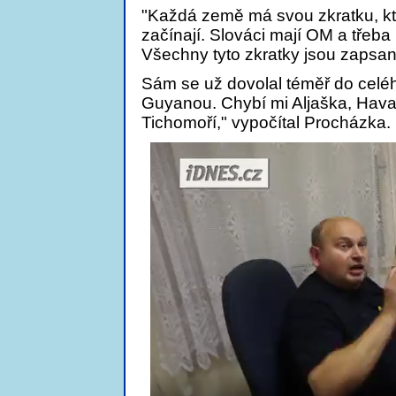
"Každá země má svou zkratku, kt
začínají. Slováci mají OM a třeba
Všechny tyto zkratky jsou zapsa
Sám se už dovolal téměř do celéh
Guyanou. Chybí mi Aljaška, Havaj
Tichomoří," vypočítal Procházka.