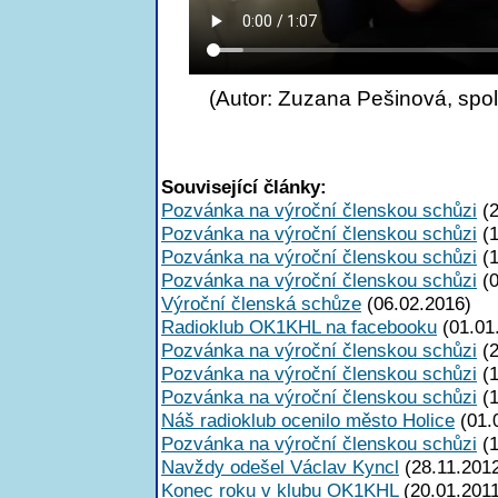
(Autor: Zuzana Pešinová, spo
Související články:
Pozvánka na výroční členskou schůzi
(2
Pozvánka na výroční členskou schůzi
(1
Pozvánka na výroční členskou schůzi
(1
Pozvánka na výroční členskou schůzi
(0
Výroční členská schůze
(06.02.2016)
Radioklub OK1KHL na facebooku
(01.01
Pozvánka na výroční členskou schůzi
(2
Pozvánka na výroční členskou schůzi
(1
Pozvánka na výroční členskou schůzi
(1
Náš radioklub ocenilo město Holice
(01.
Pozvánka na výroční členskou schůzi
(1
Navždy odešel Václav Kyncl
(28.11.201
Konec roku v klubu OK1KHL
(20.01.2011