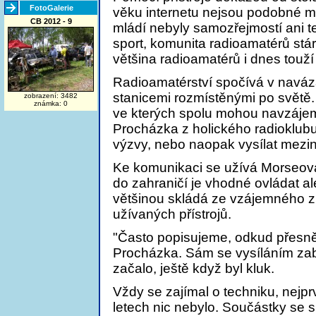
FotoGalerie
věku internetu nejsou podobné m
CB 2012 - 9
mládí nebyly samozřejmostí ani tel
sport, komunita radioamatérů stá
většina radioamatérů i dnes touží
Radioamatérství spočívá v naváz
stanicemi rozmístěnými po světě.
zobrazení: 3482
známka: 0
ve kterých spolu mohou navzájem 
Procházka z holického radioklub
výzvy, nebo naopak vysílat mezin
Ke komunikaci se užívá Morseova
do zahraničí je vhodné ovládat al
většinou skládá ze vzájemného zho
užívaných přístrojů.
"Často popisujeme, odkud přesně 
Procházka. Sám se vysíláním zab
začalo, ještě když byl kluk.
Vždy se zajímal o techniku, nejpr
letech nic nebylo. Součástky se s