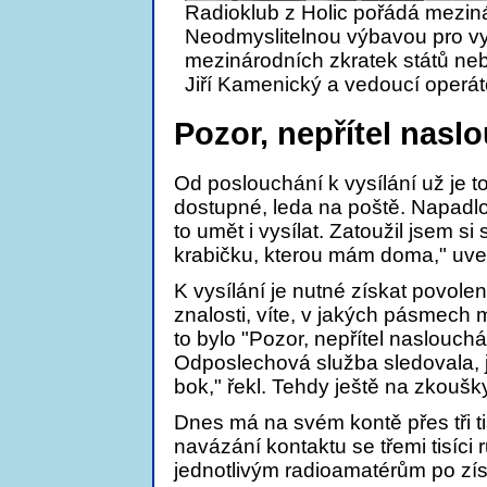
Radioklub z Holic pořádá meziná
Neodmyslitelnou výbavou pro vysí
mezinárodních zkratek států n
Jiří Kamenický a vedoucí operát
Pozor, nepřítel nasl
Od poslouchání k vysílání už je t
dostupné, leda na poště. Napadlo
to umět i vysílat. Zatoužil jsem s
krabičku, kterou mám doma," uve
K vysílání je nutné získat povole
znalosti, víte, v jakých pásmech 
to bylo "Pozor, nepřítel naslouch
Odposlechová služba sledovala, je
bok," řekl. Tehdy ještě na zkoušky
Dnes má na svém kontě přes tři ti
navázání kontaktu se třemi tisíci 
jednotlivým radioamatérům po zí