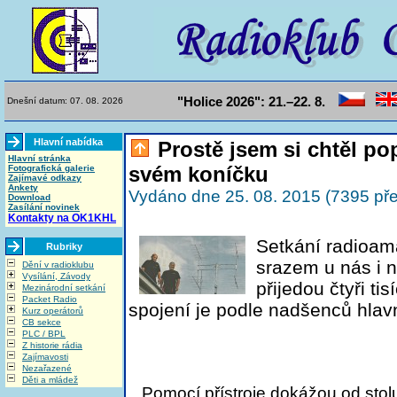
"Holice 2026": 21.–22. 8.
Dnešní datum: 07. 08. 2026
Hlavní nabídka
Prostě jsem si chtěl pop
Hlavní stránka
svém koníčku
Fotografická galerie
Zajímavé odkazy
Ankety
Vydáno dne 25. 08. 2015 (7395 pře
Download
Zasílání novinek
Kontakty na OK1KHL
Setkání radioama
Rubriky
srazem u nás i 
Dění v radioklubu
Vysílání, Závody
přijedou čtyři t
Mezinárodní setkání
Packet Radio
spojení je podle nadšenců hlav
Kurz operátorů
CB sekce
PLC / BPL
Z historie rádia
Zajímavosti
Nezařazené
Děti a mládež
Pomocí přístroje dokážou od stol